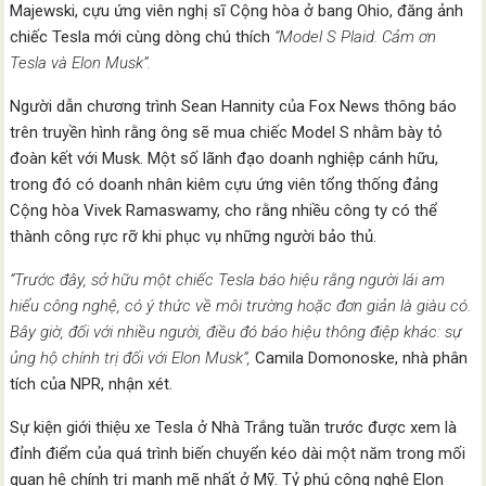
Majewski, cựu ứng viên nghị sĩ Cộng hòa ở bang Ohio, đăng ảnh
chiếc Tesla mới cùng dòng chú thích
“Model S Plaid. Cảm ơn
Tesla và Elon Musk”.
Người dẫn chương trình Sean Hannity của Fox News thông báo
trên truyền hình rằng ông sẽ mua chiếc Model S nhằm bày tỏ
đoàn kết với Musk. Một số lãnh đạo doanh nghiệp cánh hữu,
trong đó có doanh nhân kiêm cựu ứng viên tổng thống đảng
Cộng hòa Vivek Ramaswamy, cho rằng nhiều công ty có thể
thành công rực rỡ khi phục vụ những người bảo thủ.
“Trước đây, sở hữu một chiếc Tesla báo hiệu rằng người lái am
hiểu công nghệ, có ý thức về môi trường hoặc đơn giản là giàu có.
Bây giờ, đối với nhiều người, điều đó báo hiệu thông điệp khác: sự
ủng hộ chính trị đối với Elon Musk”,
Camila Domonoske, nhà phân
tích của NPR, nhận xét.
Sự kiện giới thiệu xe Tesla ở Nhà Trắng tuần trước được xem là
đỉnh điểm của quá trình biến chuyển kéo dài một năm trong mối
quan hệ chính trị mạnh mẽ nhất ở Mỹ. Tỷ phú công nghệ Elon