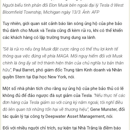
Người biểu tình phản đối Elon Musk bên ngoài đại lý Tesla ở West
Bloomfield Township, Michigan ngày 13/3. Ảnh: AFP
Tuy nhiên, giới quan sát cảnh báo làn sóng ủng hộ của phe bảo
thủ dành cho Musk và Tesla cũng đi kèm rủi ro, khi có thể khiến
các khách hàng có lập trường trung dung xa lánh.
“Sẽ là rủi ro nếu ông Musk đặt cược rằng có thể thu lợi kinh tế
thông qua việc đứng về phía MAGA. Mối nguy hiểm đối với Musk
chính là ông ấy sẽ trở thành hiện thân của chủ nghĩa tư bản thân
hữu”,
Paul Barret, phó giám đốc Trung tâm Kinh doanh và Nhân
quyền Stern tại Đại học New York, nói.
Một số nhà phân tích cho rằng sự ủng hộ của phe bảo thủ có lẽ
không đủ để đảo ngược đà sụt giảm của Tesla.
“Nếu thực tế các
đơn hàng của Tesla giảm so với cùng kỳ năm ngoái, tôi nghĩ điều
đó liên quan tới những tổn hại về thương hiệu”,
Gene Munster, đối
tác quản lý tại công ty Deepwater Asset Management, nói.
Đối với nhiều người chỉ trích, sự kiện tại Nhà Trắng là điềm báo