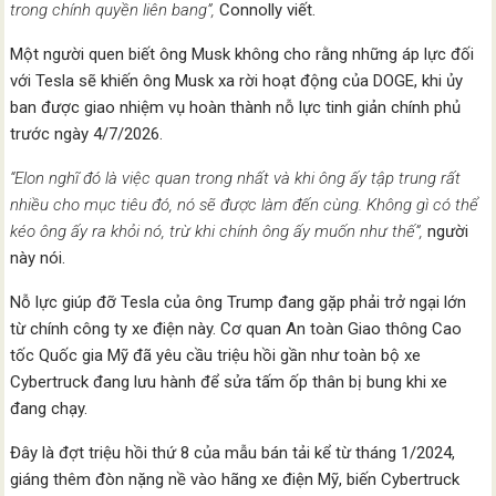
trong chính quyền liên bang”,
Connolly viết.
Một người quen biết ông Musk không cho rằng những áp lực đối
với Tesla sẽ khiến ông Musk xa rời hoạt động của DOGE, khi ủy
ban được giao nhiệm vụ hoàn thành nỗ lực tinh giản chính phủ
trước ngày 4/7/2026.
“Elon nghĩ đó là việc quan trong nhất và khi ông ấy tập trung rất
nhiều cho mục tiêu đó, nó sẽ được làm đến cùng. Không gì có thể
kéo ông ấy ra khỏi nó, trừ khi chính ông ấy muốn như thế”,
người
này nói.
Nỗ lực giúp đỡ Tesla của ông Trump đang gặp phải trở ngại lớn
từ chính công ty xe điện này. Cơ quan An toàn Giao thông Cao
tốc Quốc gia Mỹ đã yêu cầu triệu hồi gần như toàn bộ xe
Cybertruck đang lưu hành để sửa tấm ốp thân bị bung khi xe
đang chạy.
Đây là đợt triệu hồi thứ 8 của mẫu bán tải kể từ tháng 1/2024,
giáng thêm đòn nặng nề vào hãng xe điện Mỹ, biến Cybertruck