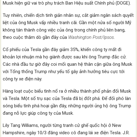
Musk hiện giữ vai trò phụ trách Ban Hiệu suất Chính phủ (DOGE).
Tuy nhiên, chiến dịch tinh giản nhân sự, cắt giảm ngân sách quyết
liệt của ông Musk vấp nhiều tranh cãi. Gần một nửa số người Mỹ
không tán thành công việc của ông trong chính phủ liên bang,
theo cuộc thăm dò gần đây của
Washington Post/Ipsos
.
Cổ phiếu của Tesla gần đây giảm 35%, khiến công ty mất đi
khoản lợi nhuận mà họ giành được sau khi ông Trump đắc cử.
Các nhà đầu tư giờ đây coi mối quan hệ thân cận giữa ông Musk
với Tổng thống Trump như yếu tố gây ảnh hưởng tiêu cực tới
công ty xe điện này.
Hàng loạt cuộc biểu tình nổ ra ở nhiều thành phố phản đối Musk
và Tesla. Một số trụ sạc của Tesla đã bị đốt phá. Để đối phó làn
sóng biểu tình phá hoại gần đây, những người ủng hộ ông Trump
đang nỗ lực giúp công ty của Musk.
Lily Tang Williams, người từng tranh cử ghế quốc hội ở New
Hampshire, ngày 10/3 đăng video cô đang lái xe điện Tesla. J.R.