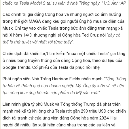
chiếc xe Tesla Model S tại sự kiện ở Nhà Trắng ngày 11/3. Ảnh: AP
Các chính trị gia đảng Cộng hòa và những người có ảnh hưởng
trong thế giới MAGA đang kêu gọi người ủng hộ mua xe điện của
Musk. Chỉ tay vào chiếc Tesla trong bức ảnh đăng trên mạng xã
hội X hôm 14/3, thượng nghị sĩ Cộng hòa Ted Cruz nói
“đây có
thể là thứ tuyệt vời nhất tôi từng thấy”.
Chiến dịch đã khiến lượt tìm kiếm “mua một chiếc Tesla” gia tăng
ở nhiều bang truyền thống của đảng Cộng hòa, theo dữ liệu của
Google Trends. Cổ phiếu của Tesla đã phục hồi nhẹ.
Phát ngôn viên Nhà Trắng Harrison Fields nhấn mạnh
“Tổng thống
tự hào về thành quả của doanh nghiệp Mỹ. Ông ấy luôn và sẽ tiếp
tục công khai ủng hộ các sản phẩm do Mỹ sản xuất”.
Liên minh giữa tỷ phú Musk và Tổng thống Trump đã phát triển
mạnh mẽ kể từ khi ông chủ Tesla rót gần 290 triệu USD cho chiến
dịch tái tranh cử của ứng viên đảng Cộng hòa năm 2024. Hai
người đã nhiều lần xuất hiện cùng nhau trong các sự kiện và