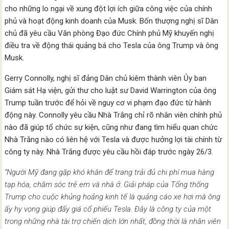
cho những lo ngại về xung đột lợi ích giữa công việc của chính
phủ và hoạt động kinh doanh của Musk. Bốn thượng nghị sĩ Dân
chủ đã yêu cầu Văn phòng Đạo đức Chính phủ Mỹ khuyến nghị
điều tra về động thái quảng bá cho Tesla của ông Trump và ông
Musk.
Gerry Connolly, nghị sĩ đảng Dân chủ kiêm thành viên Ủy ban
Giám sát Hạ viện, gửi thư cho luật sư David Warrington của ông
Trump tuần trước để hỏi về nguy cơ vi phạm đạo đức từ hành
động này. Connolly yêu cầu Nhà Trắng chỉ rõ nhân viên chính phủ
nào đã giúp tổ chức sự kiện, cũng như đang tìm hiểu quan chức
Nhà Trắng nào có liên hệ với Tesla và được hưởng lợi tài chính từ
công ty này. Nhà Trắng được yêu cầu hồi đáp trước ngày 26/3.
“Người Mỹ đang gặp khó khăn để trang trải đủ chi phí mua hàng
tạp hóa, chăm sóc trẻ em và nhà ở. Giải pháp của Tổng thống
Trump cho cuộc khủng hoảng kinh tế là quảng cáo xe hơi mà ông
ấy hy vọng giúp đẩy giá cổ phiếu Tesla. Đây là công ty của một
trong những nhà tài trợ chiến dịch lớn nhất, đồng thời là nhân viên