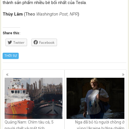
thành sản phẩm nhiều bê bối nhất của Tesla.
Thùy Lâm
(Theo
Washington Post, NPR
)
Share this:
Twitter
Facebook
THỜI SỰ
Posts
navigation
Quảng Nam: Chìm tàu cá, 5
Nga đã bỏ tù người chồng ở
người chết và mất tích
vùng Ukraine bị Nga chiếm