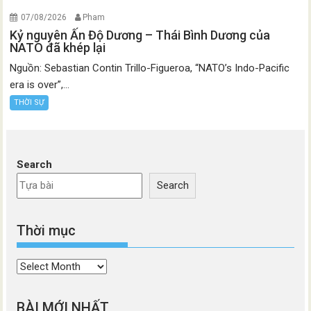
07/08/2026
Pham
Kỷ nguyên Ấn Độ Dương – Thái Bình Dương của
NATO đã khép lại
Nguồn: Sebastian Contin Trillo-Figueroa, “NATO’s Indo-Pacific
era is over”,...
THỜI SỰ
Search
Search
Thời mục
Thời
mục
BÀI MỚI NHẤT