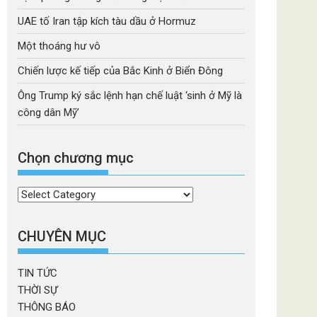
UAE tố Iran tập kích tàu dầu ở Hormuz
Một thoáng hư vô
Chiến lược kế tiếp của Bắc Kinh ở Biển Đông
Ông Trump ký sắc lệnh hạn chế luật ‘sinh ở Mỹ là
công dân Mỹ’
Chọn chương mục
Chọn
chương
mục
CHUYÊN MỤC
TIN TỨC
THỜI SỰ
THÔNG BÁO