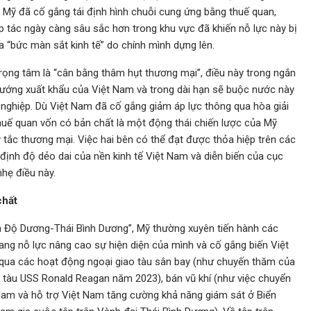
. Mỹ đã cố gắng tái định hình chuỗi cung ứng bằng thuế quan,
 tác ngày càng sâu sắc hơn trong khu vực đã khiến nỗ lực này bị
a “bức màn sắt kinh tế” do chính mình dựng lên.
rọng tâm là “cân bằng thâm hụt thương mại”, điều này trong ngắn
 hướng xuất khẩu của Việt Nam và trong dài hạn sẽ buộc nước này
 nghiệp. Dù Việt Nam đã cố gắng giảm áp lực thông qua hòa giải
uế quan vốn có bản chất là một động thái chiến lược của Mỹ
 tắc thương mại. Việc hai bên có thể đạt được thỏa hiệp trên các
định độ dẻo dai của nền kinh tế Việt Nam và diễn biến của cục
hẹ điều này.
chất
n Độ Dương-Thái Bình Dương”, Mỹ thường xuyên tiến hành các
ang nỗ lực nâng cao sự hiện diện của mình và cố gắng biến Việt
 qua các hoạt động ngoại giao tàu sân bay (như chuyến thăm của
 tàu USS Ronald Reagan năm 2023), bán vũ khí (như việc chuyển
 Nam và hỗ trợ Việt Nam tăng cường khả năng giám sát ở Biển