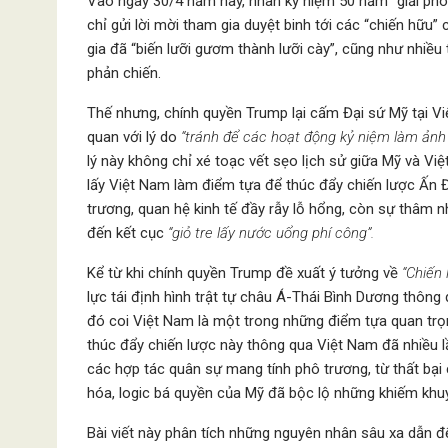
Vào ngày 30/4 năm nay, nhân kỷ niệm 50 năm “giải ph
chỉ gửi lời mời tham gia duyệt binh tới các “chiến hữ
gia đã “biến lưỡi gươm thành lưỡi cày”, cũng như nhiề
phản chiến.
Thế nhưng, chính quyền Trump lại cấm Đại sứ Mỹ tại V
quan với lý do
“tránh để các hoạt động kỷ niệm làm ảnh
lý này không chỉ xé toạc vết sẹo lịch sử giữa Mỹ và V
lấy Việt Nam làm điểm tựa để thúc đẩy chiến lược Ấn 
trương, quan hệ kinh tế đầy rẫy lỗ hổng, còn sự thâm 
đến kết cục
“giỏ tre lấy nước uổng phí công”.
Kể từ khi chính quyền Trump đề xuất ý tưởng về
“Chiến 
lực tái định hình trật tự châu Á-Thái Bình Dương thông 
đó coi Việt Nam là một trong những điểm tựa quan trọ
thúc đẩy chiến lược này thông qua Việt Nam đã nhiều 
các hợp tác quân sự mang tính phô trương, từ thất bại 
hóa, logic bá quyền của Mỹ đã bộc lộ những khiếm khuy
Bài viết này phân tích những nguyên nhân sâu xa dẫn 