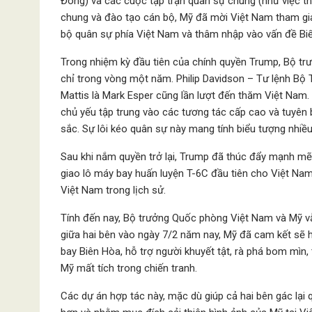
Đông) và các cuộc tập trận quân sự chung (như việc th
chung và đào tạo cán bộ, Mỹ đã mời Việt Nam tham gia
bộ quân sự phía Việt Nam và thâm nhập vào vấn đề Biển
Trong nhiệm kỳ đầu tiên của chính quyền Trump, Bộ t
chỉ trong vòng một năm. Philip Davidson – Tư lệnh Bộ
Mattis là Mark Esper cũng lần lượt đến thăm Việt Nam
chủ yếu tập trung vào các tương tác cấp cao và tuyên 
sắc. Sự lôi kéo quân sự này mang tính biểu tượng nhiều
Sau khi nắm quyền trở lại, Trump đã thúc đẩy mạnh mẽ
giao lô máy bay huấn luyện T-6C đầu tiên cho Việt Nam
Việt Nam trong lịch sử.
Tính đến nay, Bộ trưởng Quốc phòng Việt Nam và Mỹ v
giữa hai bên vào ngày 7/2 năm nay, Mỹ đã cam kết sẽ h
bay Biên Hòa, hỗ trợ người khuyết tật, rà phá bom mìn, 
Mỹ mất tích trong chiến tranh.
Các dự án hợp tác này, mặc dù giúp cả hai bên gác lại 