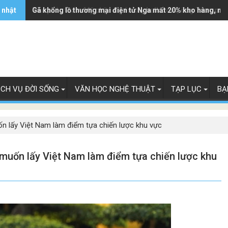
 nhật
Tòa phúc thẩm Mỹ chặn dự án xây ballroom, ông Trump k
Gã khổng lồ thương mại điện tử Nga mất 20% kho hàng, ng
ỊCH VỤ ĐỜI SỐNG
VĂN HỌC NGHỆ THUẬT
TẠP LỤC
BẠ
ốn lấy Việt Nam làm điểm tựa chiến lược khu vực
 muốn lấy Việt Nam làm điểm tựa chiến lược khu