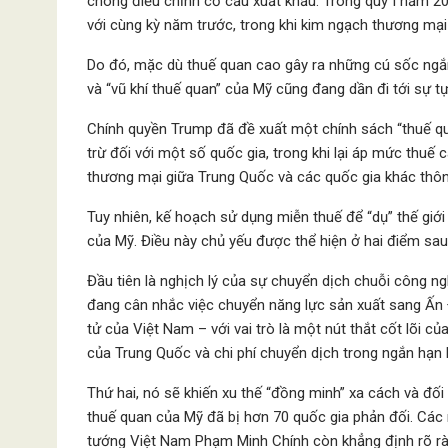
chóng điều chỉnh cơ cấu xuất khẩu. Trong quý I năm 
với cùng kỳ năm trước, trong khi kim ngạch thương mạ
Do đó, mặc dù thuế quan cao gây ra những cú sốc ngắn
và “vũ khí thuế quan” của Mỹ cũng đang dần đi tới sự tự
Chính quyền Trump đã đề xuất một chính sách “thuế q
trừ đối với một số quốc gia, trong khi lại áp mức thuế 
thương mại giữa Trung Quốc và các quốc gia khác thôn
Tuy nhiên, kế hoạch sử dụng miễn thuế để “dụ” thế giớ
của Mỹ. Điều này chủ yếu được thể hiện ở hai điểm sau
Đầu tiên là nghịch lý của sự chuyển dịch chuỗi công 
đang cân nhắc việc chuyển năng lực sản xuất sang Ấn Đ
tử của Việt Nam – với vai trò là một nút thắt cốt lõi c
của Trung Quốc và chi phí chuyển dịch trong ngắn hạn l
Thứ hai, nó sẽ khiến xu thế “đồng minh” xa cách và đối 
thuế quan của Mỹ đã bị hơn 70 quốc gia phản đối. Cá
tướng Việt Nam Phạm Minh Chính còn khẳng định rõ ràng