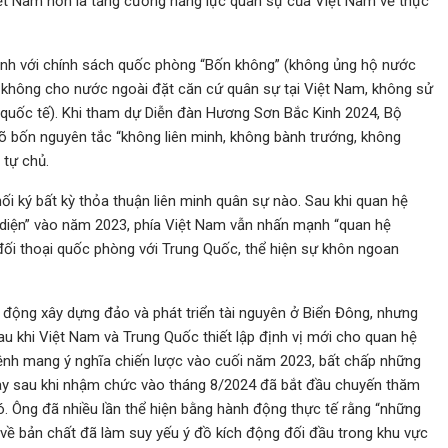
iệt Nam hơn là tăng cường năng lực quân sự của Việt Nam về thực
ịnh với chính sách quốc phòng “Bốn không” (không ủng hộ nước
, không cho nước ngoài đặt căn cứ quân sự tại Việt Nam, không sử
 quốc tế). Khi tham dự Diễn đàn Hương Sơn Bắc Kinh 2024, Bộ
 bốn nguyên tắc “không liên minh, không bành trướng, không
 tự chủ.
hối ký bất kỳ thỏa thuận liên minh quân sự nào. Sau khi quan hệ
 diện” vào năm 2023, phía Việt Nam vẫn nhấn mạnh “quan hệ
 đối thoại quốc phòng với Trung Quốc, thể hiện sự khôn ngoan
t động xây dựng đảo và phát triển tài nguyên ở Biển Đông, nhưng
au khi Việt Nam và Trung Quốc thiết lập định vị mới cho quan hệ
nh mang ý nghĩa chiến lược vào cuối năm 2023, bất chấp những
ay sau khi nhậm chức vào tháng 8/2024 đã bắt đầu chuyến thăm
 Ông đã nhiều lần thể hiện bằng hành động thực tế rằng “những
y về bản chất đã làm suy yếu ý đồ kích động đối đầu trong khu vực