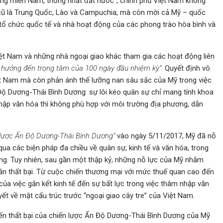
óng miền Nam, thống nhất đất nước”, chính phủ Việt Nam không
u” cũ là Trung Quốc, Lào và Campuchia, mà còn mời cả Mỹ – quốc
u tổ chức quốc tế và nhà hoạt động của các phong trào hòa bình và
iệt Nam và những nhà ngoại giao khác tham gia các hoạt động liên
 hưởng đến trọng tâm của 100 ngày đầu nhiệm kỳ”.
Quyết định vô
iệt Nam mà còn phản ánh thế lưỡng nan sâu sắc của Mỹ trong việc
Độ Dương-Thái Bình Dương: sự lôi kéo quân sự chỉ mang tính khoa
nhập văn hóa thì không phù hợp với môi trường địa phương, dẫn
lược Ấn Độ Dương-Thái Bình Dương”
vào ngày 5/11/2017, Mỹ đã nỗ
qua các biện pháp đa chiều về quân sự, kinh tế và văn hóa, trong
ng. Tuy nhiên, sau gần một thập kỷ, những nỗ lực của Mỹ nhằm
lần thất bại. Từ cuộc chiến thương mại với mức thuế quan cao đến
của việc gắn kết kinh tế đến sự bất lực trong việc thâm nhập văn
ết về mặt cấu trúc trước “ngoại giao cây tre” của Việt Nam.
đến thất bại của chiến lược Ấn Độ Dương-Thái Bình Dương của Mỹ