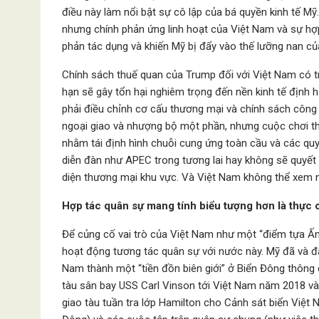
điều này làm nổi bật sự cô lập của bá quyền kinh tế Mỹ
nhưng chính phản ứng linh hoạt của Việt Nam và sự hợp
phản tác dụng và khiến Mỹ bị đẩy vào thế lưỡng nan củ
Chính sách thuế quan của Trump đối với Việt Nam có t
hạn sẽ gây tổn hại nghiêm trọng đến nền kinh tế định
phải điều chỉnh cơ cấu thương mại và chính sách công
ngoại giao và nhượng bộ một phần, nhưng cuộc chơi th
nhằm tái định hình chuỗi cung ứng toàn cầu và các quy
diễn đàn như APEC trong tương lai hay không sẽ quyết 
diện thương mại khu vực. Và Việt Nam không thể xem n
Hợp tác quân sự mang tính biểu tượng hơn là thực 
Để củng cố vai trò của Việt Nam như một “điểm tựa Ấ
hoạt động tương tác quân sự với nước này. Mỹ đã và đ
Nam thành một “tiền đồn biên giới” ở Biển Đông thông
tàu sân bay USS Carl Vinson tới Việt Nam năm 2018 và
giao tàu tuần tra lớp Hamilton cho Cảnh sát biển Việt