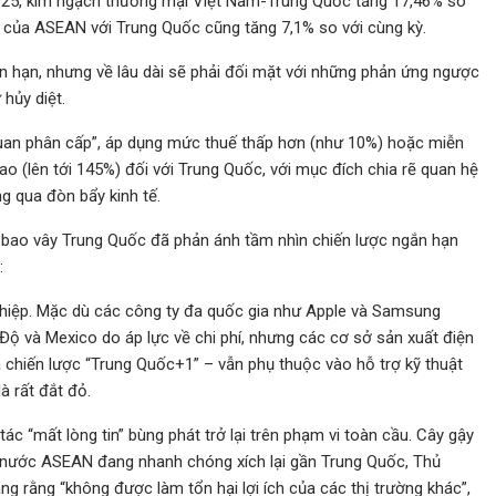
2025, kim ngạch thương mại Việt Nam-Trung Quốc tăng 17,46% so
i của ASEAN với Trung Quốc cũng tăng 7,1% so với cùng kỳ.
 hạn, nhưng về lâu dài sẽ phải đối mặt với những phản ứng ngược
 hủy diệt.
uan phân cấp”, áp dụng mức thuế thấp hơn (như 10%) hoặc miễn
cao (lên tới 145%) đối với Trung Quốc, với mục đích chia rẽ quan hệ
g qua đòn bẩy kinh tế.
i bao vây Trung Quốc đã phản ánh tầm nhìn chiến lược ngắn hạn
:
nghiệp. Mặc dù các công ty đa quốc gia như Apple và Samsung
ộ và Mexico do áp lực về chi phí, nhưng các cơ sở sản xuất điện
ủa chiến lược “Trung Quốc+1” – vẫn phụ thuộc vào hỗ trợ kỹ thuật
à rất đắt đỏ.
tác “mất lòng tin” bùng phát trở lại trên phạm vi toàn cầu. Cây gậy
c nước ASEAN đang nhanh chóng xích lại gần Trung Quốc, Thủ
 rằng “không được làm tổn hại lợi ích của các thị trường khác”,