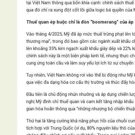
tại Việt Nam thông qua bốn khía cạnh: chính sách thuế
qua đó chỉ ra xung đột cốt lõi giữa logic bá quyền của 
Thuế quan ép buộc chỉ là đòn “boomerang” của áp l
Vào tháng 4/2025, Mỹ đã áp mức thuế trừng phạt lên tớ
thương mại”, trong đó bao gồm các ngành xuất khẩu chủ
lên khoảng 35% kim ngạch xuất khẩu giày dép và 22% k
chính sách này là một biện pháp kinh tế, nhưng thực ch
cung ứng toàn cầu và làm suy yếu lợi ích từ sự chuyển
Tuy nhiên, Việt Nam không rơi vào thế bị động như Mỹ
qua việc đa dạng hóa cơ cấu thị trường và thúc đẩy hòa
Đầu tiên là chủ động nhún nhường và áp dụng chiến lư
nghị Mỹ đình chỉ thuế quan và cam kết tăng nhập khẩ
gian hòa hoãn thông qua “những nhượng bộ chiến thuật
Thứ hai là tăng cường khả năng phục hồi của chuỗi cu
tích hợp với Trung Quốc (ví dụ, 80% nguyên liệu thô 