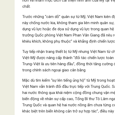
hơn và nhằm mục đích cải thiện hình ảnh của Mỹ tại V
chất.
Trước những “cám dỗ” quân sự từ Mỹ, Việt Nam kiên đ
này chống nước kia, không tham gia liên minh quân sự
dụng vũ lực hoặc đe dọa sử dụng vũ lực trong quan hệ
trưởng Quốc phòng Việt Nam Phan Văn Giang đã nêu rõ
khiêu khích, không phụ thuộc” và khẳng định chiến lược
Tuy tiếp nhận trang thiết bị từ Mỹ nhưng Việt Nam từ c
Việt-Mỹ được nâng cấp thành “đối tác chiến lược toàn
Trung-Việt là ưu tiên hàng đầu”, đồng thời tăng cường
trong chính sách ngoại giao cân bằng.
Mặc dù tìm kiếm “sự lên tiếng ủng hộ” từ Mỹ trong hoạ
Việt Nam vẫn tránh đối đầu trực tiếp với Trung Quốc. S
hai nước thông qua khái niệm cộng đồng chung vận mệ
biến động về nhân sự cấp cao, Tổng Bí thư Tô Lâm ng
Trung Quốc và quan hệ hai nước nồng ấm chưa từng có.
khác biệt trên biển không cản trở sự hợp tác”, điều nà