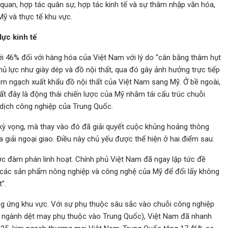
 quan, hợp tác quân sự, hợp tác kinh tế và sự thâm nhập văn hóa,
Mỹ và thực tế khu vực.
ực kinh tế
i 46% đối với hàng hóa của Việt Nam với lý do “cân bằng thâm hụt
 lực như giày dép và đồ nội thất, qua đó gây ảnh hưởng trực tiếp
im ngạch xuất khẩu đồ nội thất của Việt Nam sang Mỹ. Ở bề ngoài,
ất đây là động thái chiến lược của Mỹ nhằm tái cấu trúc chuỗi
 dịch công nghiệp của Trung Quốc.
 kỳ vọng, mà thay vào đó đã giải quyết cuộc khủng hoảng thông
 giải ngoại giao. Điều này chủ yếu được thể hiện ở hai điểm sau:
ợc đàm phán linh hoạt. Chính phủ Việt Nam đã ngay lập tức đề
u các sản phẩm nông nghiệp và công nghệ của Mỹ để đổi lấy không
”.
ng ứng khu vực. Với sự phụ thuộc sâu sắc vào chuỗi công nghiệp
của ngành dệt may phụ thuộc vào Trung Quốc), Việt Nam đã nhanh