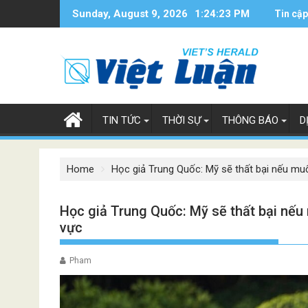
Skip
Sunday, August 9, 2026
1:24:24 PM
Tin cập
to
content
TIN TỨC
THỜI SỰ
THÔNG BÁO
D
Home
Học giả Trung Quốc: Mỹ sẽ thất bại nếu mu
Học giả Trung Quốc: Mỹ sẽ thất bại nếu
vực
Pham