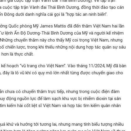
am gia cuộc tập trận Vành đai Thái Bình Dương). Về tập trận
 cuộc tập trận Vành đai Thái Bình Dương, đồng thời đào tạo cán
 Đông dưới danh nghĩa cái gọi là “hợp tác an ninh biển”.
rưởng Quốc phòng Mỹ James Mattis đã đến thăm Việt Nam hai lần
 Tư lệnh Ấn Độ Dương-Thái Bình Dương của Mỹ và người kế nhiệm
. Những chuyến thăm này cho thấy Mỹ coi trọng Việt Nam, nhưng
bố chiến lược, trong khi thiếu những nội dung hợp tác quân sự sâu
 hơn là thực chất.
 kế hoạch “vũ trang cho Việt Nam”. Vào tháng 11/2024, Mỹ đã bàn
, đây là lô vũ khí có quy mô lớn nhất từng được chuyển giao cho
ẫn chưa có chuyến thăm trực tiếp, nhưng trong cuộc điện đàm
uy động nguồn lực để làm sạch khu vực bị nhiễm dioxin tại sân
tìm kiếm hài cốt liệt sĩ Việt Nam và hợp tác tìm kiếm quân nhân
quá khứ và hướng tới tương lai, nhưng mang tính biểu tượng nhiều