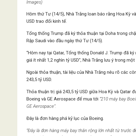
Images)
Hôm thứ Tư (14/5), Nhà Trắng loan báo rằng Hoa Kỳ và 
USD trao đổi kinh tế.
Tổng thống Trump đã ký thỏa thuận tại Doha trong chặ
Rập Saudi vào đầu ngày thứ Tư (14/5).
“Hôm nay tại Qatar, Tổng thống Donald J. Trump đã ký m
giá ít nhất 1,2 nghìn tỷ USD“, Nhà Trắng lưu ý trong một 
Ngoài thỏa thuận, tài liệu của Nhà Trắng nêu rõ các công
243,5 tỷ USD.
Thỏa thuận trị giá 243,5 tỷ USD giữa Hoa Kỳ và Qatar đư
Boeing và GE Aerospace để mua tới
“210 máy bay Boei
GE Aerospace“.
Đây là đơn hàng phá kỷ lục của Boeing.
“Đây là đơn hàng máy bay thân rộng lớn nhất từ trước 