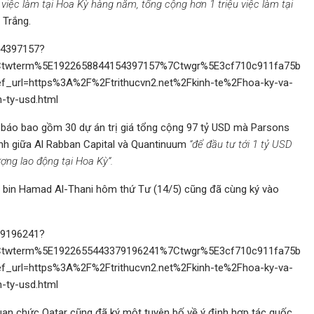
 việc làm tại Hoa Kỳ hàng năm, tổng cộng hơn 1 triệu việc làm tại
 Trắng.
54397157?
twterm%5E1922658844154397157%7Ctwgr%5E3cf710c911fa75b
url=https%3A%2F%2Ftrithucvn2.net%2Fkinh-te%2Fhoa-ky-va-
n-ty-usd.html
báo bao gồm 30 dự án trị giá tổng cộng 97 tỷ USD mà Parsons
nh giữa Al Rabban Capital và Quantinuum
“để đầu tư tới 1 tỷ USD
ượng lao động tại Hoa Kỳ“.
 bin Hamad Al-Thani hôm thứ Tư (14/5) cũng đã cùng ký vào
79196241?
twterm%5E1922655443379196241%7Ctwgr%5E3cf710c911fa75b
url=https%3A%2F%2Ftrithucvn2.net%2Fkinh-te%2Fhoa-ky-va-
n-ty-usd.html
n chức Qatar cũng đã ký một tuyên bố về ý định hợp tác quốc