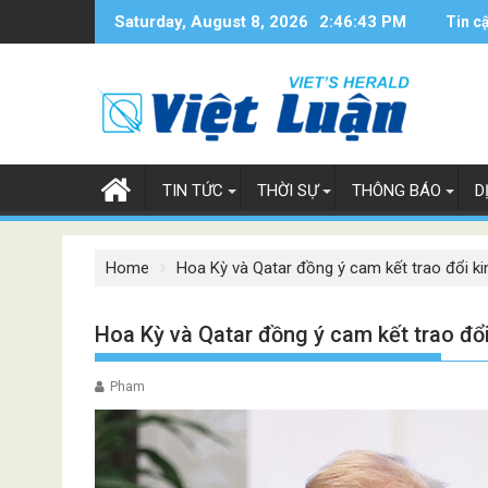
Skip
Saturday, August 8, 2026
2:46:44 PM
Tin c
to
content
TIN TỨC
THỜI SỰ
THÔNG BÁO
D
Home
Hoa Kỳ và Qatar đồng ý cam kết trao đổi kinh
Hoa Kỳ và Qatar đồng ý cam kết trao đổi 
Pham