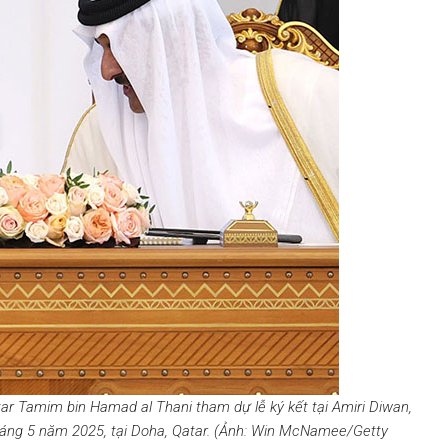
r Tamim bin Hamad al Thani tham dự lễ ký kết tại Amiri Diwan,
háng 5 năm 2025, tại Doha, Qatar. (Ảnh: Win McNamee/Getty