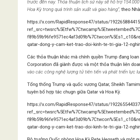
trước đến nay. Thỏa thuận lịch sử này sẽ hỗ trợ 154.000
Hoa Kỳ trong quá trình sản xuất và giao hàng“,
theo Nhà
https://x.com/RapidResponse47/status/19226588441
ref_src=twsrc%5Etfw%7Ctwcamp%5Etweetembed%7C
f89b59b96fe9571ec4af3d09b%7Ctwcon%5Es1_c10&ref_
qatar-dong-y-cam-ket-trao-doi-kinh-te-tri-gia-12-nghi
Các thỏa thuận khác mà chính quyền Trump đang loan 
Corporation đã giành được và một thỏa thuận liên doa
vào các công nghệ lượng tử tiên tiến và phát triển lực l
Tổng thống Trump và quốc vương Qatar, Sheikh Tamim
tuyên bố hợp tác chugn giữa Qatar và Hoa Kỳ.
https://x.com/RapidResponse47/status/19226554433
ref_src=twsrc%5Etfw%7Ctwcamp%5Etweetembed%7C
f89b59b96fe9571ec4af3d09b%7Ctwcon%5Es1_c10&ref_
qatar-dong-y-cam-ket-trao-doi-kinh-te-tri-gia-12-nghi
Bộ trưởng Quốc phòng Hoa Kỳ Pete Hegseth và một qua