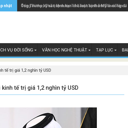
ập nhật
Ông Trump ký sắc lệnh hạn chế luật 'sinh ở Mỹ là công dâ
Tổng Bí thư, Chủ tịch nước Tô Lâm sắp thăm Úc và Tân L
ỊCH VỤ ĐỜI SỐNG
VĂN HỌC NGHỆ THUẬT
TẠP LỤC
BẠ
 tế trị giá 1,2 nghìn tỷ USD
kinh tế trị giá 1,2 nghìn tỷ USD