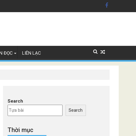
n Mỹ'
ây Lan
N ĐỌC
LIÊN LẠC
Search
Search
Thời mục