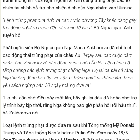
tranh thông tin” của Nga. Ngoài ra, Anh cũng trừng phạt các tổ
chức tài chính hỗ trợ cho chiến dịch của Nga nhằm vào Ukraine.
“Lệnh trừng phạt của Anh và các nước phương Tây khác đang gây
tác động nghiêm trọng đến nền kinh tế Nga”,
Bộ Ngoại giao Anh
tuyên bố.
Phát ngôn viên Bộ Ngoại giao Nga Maria Zakharova đã chỉ trích
các động thái trừng phạt của châu Âu.
“Ngay sau các cuộc đàm
phán, ông Zelensky và các đồng minh châu Âu lên tiếng ủng hộ
tăng cường các lệnh trừng phạt chống Nga. Họ lại ca bài cũ rằng
Nga ‘không đáng tin cậy’ và ‘cần bị trừng phạt’ vì không làm theo
yêu sách ngừng bắn 30 ngày mà họ đưa ra”.
“Họ chỉ cần nhớ điều này một lần, hãy ghi lại đâu đó hoặc nhờ trợ
lý trình bày kịp thời, rằng Nga không bao giờ phản hồi tối hậu thư”,
bà Zakharova nói.
Loạt lệnh trừng phạt được đưa ra sau khi Tổng thống Mỹ Donald
Trump và Tổng thống Nga Vladimir Putin điện đàm ngày 19/5.