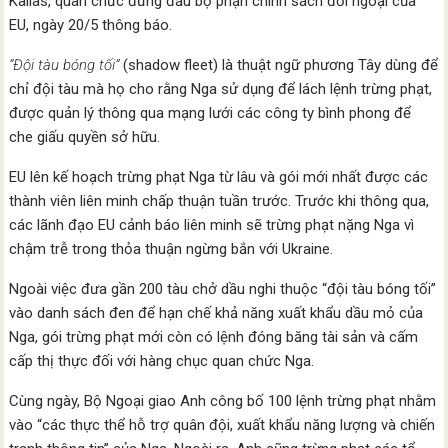
Kallas, quan chức đứng đầu bộ phận chính sách đối ngoại của
EU, ngày 20/5 thông báo.
“Đội tàu bóng tối”
(shadow fleet) là thuật ngữ phương Tây dùng để
chỉ đội tàu mà họ cho rằng Nga sử dụng để lách lệnh trừng phạt,
được quản lý thông qua mạng lưới các công ty bình phong để
che giấu quyền sở hữu.
EU lên kế hoạch trừng phạt Nga từ lâu và gói mới nhất được các
thành viên liên minh chấp thuận tuần trước. Trước khi thông qua,
các lãnh đạo EU cảnh báo liên minh sẽ trừng phạt nặng Nga vì
chậm trễ trong thỏa thuận ngừng bắn với Ukraine.
Ngoài việc đưa gần 200 tàu chở dầu nghi thuộc “đội tàu bóng tối”
vào danh sách đen để hạn chế khả năng xuất khẩu dầu mỏ của
Nga, gói trừng phạt mới còn có lệnh đóng băng tài sản và cấm
cấp thị thực đối với hàng chục quan chức Nga.
Cùng ngày, Bộ Ngoại giao Anh công bố 100 lệnh trừng phạt nhằm
vào “các thực thể hỗ trợ quân đội, xuất khẩu năng lượng và chiến