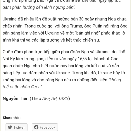
Ông Trump thông báo Nga và Ukraine sẽ
“bắt đầu ngay lập tức
đàm phán hướng đến lệnh ngừng bắn”.
Ukraine đã nhiều lần đề xuất ngừng bắn 30 ngày nhưng Nga chưa
chấp nhận. Trong cuộc gọi với ông Trump, ông Putin nói rằng ông
sẵn sàng làm việc với Ukraine về một “bản ghi nhớ” phác thảo lộ
trình khả thi và các lập trường về kết thúc chiến sự.
Cuộc đàm phán trực tiếp giữa phái đoàn Nga và Ukraine, do Thổ
Nhĩ Kỳ làm trung gian, diễn ra vào ngày 16/5 tại Istanbul. Các
quan chức Nga cho biết nước này hài lòng với kết quả và sẵn
sàng tiếp tục đàm phán với Ukraine. Trong khi đó, Ukraine bày tỏ
không hài lòng và cho rằng Nga nêu ra những điều kiện
“không
thể chấp nhận được”.
Nguyễn Tiến
(Theo
AFP, AP, TASS
)
Share this:
Twitter
Facebook