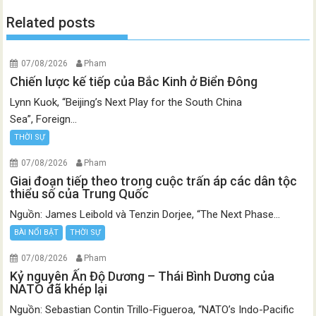
Related posts
07/08/2026
Pham
Chiến lược kế tiếp của Bắc Kinh ở Biển Đông
Lynn Kuok, “Beijing’s Next Play for the South China
Sea”, Foreign...
THỜI SỰ
07/08/2026
Pham
Giai đoạn tiếp theo trong cuộc trấn áp các dân tộc
thiểu số của Trung Quốc
Nguồn: James Leibold và Tenzin Dorjee, “The Next Phase...
BÀI NỔI BẬT
THỜI SỰ
07/08/2026
Pham
Kỷ nguyên Ấn Độ Dương – Thái Bình Dương của
NATO đã khép lại
Nguồn: Sebastian Contin Trillo-Figueroa, “NATO’s Indo-Pacific