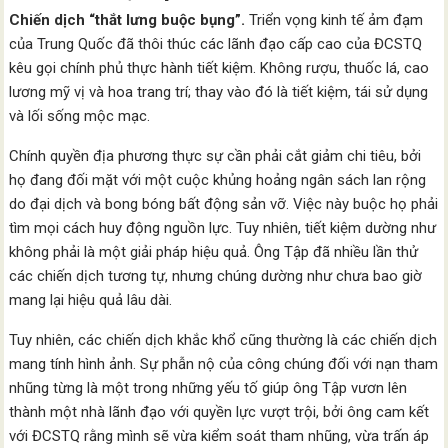
Chiến dịch “thắt lưng buộc bụng”.
Triển vọng kinh tế ảm đạm
của Trung Quốc đã thôi thúc các lãnh đạo cấp cao của ĐCSTQ
kêu gọi chính phủ thực hành tiết kiệm. Không rượu, thuốc lá, cao
lương mỹ vị và hoa trang trí; thay vào đó là tiết kiệm, tái sử dụng
và lối sống mộc mạc.
Chính quyền địa phương thực sự cần phải cắt giảm chi tiêu, bởi
họ đang đối mặt với một cuộc khủng hoảng ngân sách lan rộng
do đại dịch và bong bóng bất động sản vỡ. Việc này buộc họ phải
tìm mọi cách huy động nguồn lực. Tuy nhiên, tiết kiệm dường như
không phải là một giải pháp hiệu quả. Ông Tập đã nhiều lần thử
các chiến dịch tương tự, nhưng chúng dường như chưa bao giờ
mang lại hiệu quả lâu dài.
Tuy nhiên, các chiến dịch khắc khổ cũng thường là các chiến dịch
mang tính hình ảnh. Sự phẫn nộ của công chúng đối với nạn tham
nhũng từng là một trong những yếu tố giúp ông Tập vươn lên
thành một nhà lãnh đạo với quyền lực vượt trội, bởi ông cam kết
với ĐCSTQ rằng mình sẽ vừa kiểm soát tham nhũng, vừa trấn áp