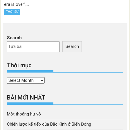
era is over”,...
THỜI SỰ
Search
Search
Thời mục
Thời
mục
BÀI MỚI NHẤT
Một thoáng hư vô
Chiến lược kế tiếp của Bắc Kinh ở Biển Đông