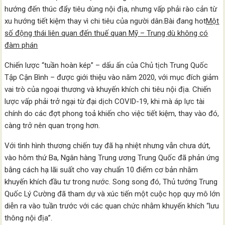
hướng đến thúc đẩy tiêu dùng nội địa, nhưng vấp phải rào cản từ
xu hướng tiết kiệm thay vì chi tiêu của người dân.Bài đang hot
Một
số động thái liên quan đến thuế quan Mỹ – Trung dù không có
đàm phán
Chiến lược “tuần hoàn kép” – dấu ấn của Chủ tịch Trung Quốc
Tập Cận Bình – được giới thiệu vào năm 2020, với mục đích giảm
vai trò của ngoại thương và khuyến khích chi tiêu nội địa. Chiến
lược vấp phải trở ngại từ đại dịch COVID-19, khi mà áp lực tài
chính do các đợt phong toả khiến cho việc tiết kiệm, thay vào đó,
càng trở nên quan trọng hơn.
Với tình hình thương chiến tuy đã hạ nhiệt nhưng vẫn chưa dứt,
vào hôm thứ Ba, Ngân hàng Trung ương Trung Quốc đã phản ứng
bằng cách hạ lãi suất cho vay chuẩn 10 điểm cơ bản nhằm
khuyến khích đầu tư trong nước. Song song đó, Thủ tướng Trung
Quốc Lý Cường đã tham dự và xúc tiến một cuộc họp quy mô lớn
diễn ra vào tuần trước với các quan chức nhằm khuyến khích “lưu
thông nội địa”.