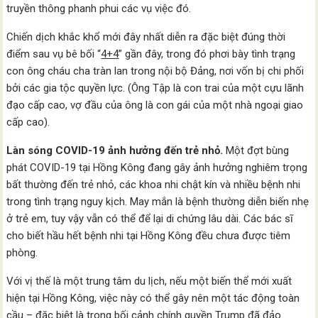
truyền thông phanh phui các vụ việc đó.
Chiến dịch khắc khổ mới đây nhất diễn ra đặc biệt đúng thời
điểm sau vụ bê bối “
4+4
” gần đây, trong đó phơi bày tình trạng
con ông cháu cha tràn lan trong nội bộ Đảng, nơi vốn bị chi phối
bởi các gia tộc quyền lực. (Ông Tập là con trai của một cựu lãnh
đạo cấp cao, vợ đầu của ông là con gái của một nhà ngoại giao
cấp cao).
Làn sóng COVID-19 ảnh
hưởng đến
trẻ nhỏ.
Một đợt bùng
phát COVID-19 tại Hồng Kông đang gây ảnh hưởng nghiêm trọng
bất thường đến trẻ nhỏ, các khoa nhi chật kín và nhiều bệnh nhi
trong tình trạng nguy kịch. May mắn là bệnh thường diễn biến nhẹ
ở trẻ em, tuy vậy vẫn có thể để lại di chứng lâu dài. Các bác sĩ
cho biết hầu hết bệnh nhi tại Hồng Kông đều chưa được tiêm
phòng.
Với vị thế là một trung tâm du lịch, nếu một biến thể mới xuất
hiện tại Hồng Kông, việc này có thể gây nên một tác động toàn
cầu – đặc biệt là trong bối cảnh chính quyền Trump đã đảo