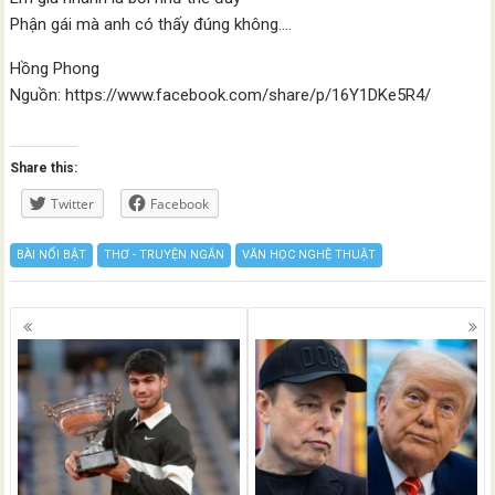
Phận gái mà anh có thấy đúng không….
Hồng Phong
Nguồn: https://www.facebook.com/share/p/16Y1DKe5R4/
Share this:
Twitter
Facebook
BÀI NỔI BẬT
THƠ - TRUYỆN NGẮN
VĂN HỌC NGHỆ THUẬT
Posts
navigation