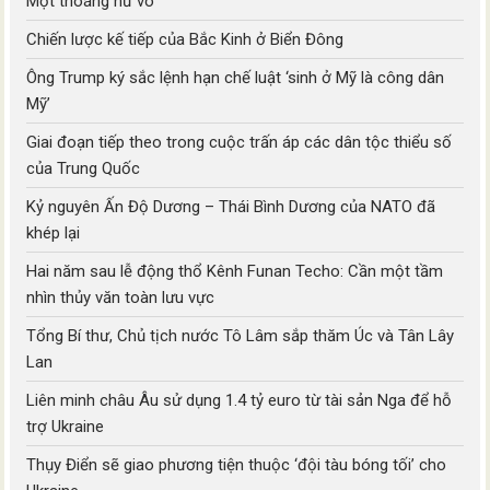
Một thoáng hư vô
Chiến lược kế tiếp của Bắc Kinh ở Biển Đông
Ông Trump ký sắc lệnh hạn chế luật ‘sinh ở Mỹ là công dân
Mỹ’
Giai đoạn tiếp theo trong cuộc trấn áp các dân tộc thiểu số
của Trung Quốc
Kỷ nguyên Ấn Độ Dương – Thái Bình Dương của NATO đã
khép lại
Hai năm sau lễ động thổ Kênh Funan Techo: Cần một tầm
nhìn thủy văn toàn lưu vực
Tổng Bí thư, Chủ tịch nước Tô Lâm sắp thăm Úc và Tân Lây
Lan
Liên minh châu Âu sử dụng 1.4 tỷ euro từ tài sản Nga để hỗ
trợ Ukraine
Thụy Điển sẽ giao phương tiện thuộc ‘đội tàu bóng tối’ cho