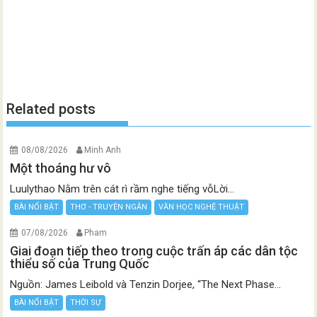
Related posts
08/08/2026
Minh Anh
Một thoáng hư vô
Luulythao Nằm trên cát rì rầm nghe tiếng vỗLời...
BÀI NỔI BẬT
THƠ - TRUYỆN NGẮN
VĂN HỌC NGHỆ THUẬT
07/08/2026
Pham
Giai đoạn tiếp theo trong cuộc trấn áp các dân tộc
thiểu số của Trung Quốc
Nguồn: James Leibold và Tenzin Dorjee, “The Next Phase...
BÀI NỔI BẬT
THỜI SỰ