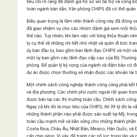
tiêu chí rõ ràng để đánh giá hồ sơ xin tài trợ và công 
toàn ngành bán dẫn, Văn phòng CHIPS đã có thể quản l
Điều quan trọng là tầm nhìn thành công này đã đóng va
đã giao nhiệm vụ cho các nhóm đánh giá xem mỗi thỏa
thế nào. Tuy nhiên, khi làm việc với từng thỏa thuận ri
ty cụ thể về những chi tiết nhỏ nhặt và quên đi bức tr
ủy ban đầu tư, bao gồm ban lãnh đạo CHIPS và một vài 
một ủy ban gồm các lãnh đạo cấp cao của Bộ Thương m
phòng. Để quản lý kỳ vọng của ngành và đảm bảo có đủ
dự án được chọn thường sẽ nhận được các khoản tài tr
Một chính sách công nghiệp thành công cũng phải kết 
và địa phương. Các chính phủ nước ngoài rất quan trọn
được bán tại các thị trường toàn cầu. Chính sách công
Ngay cả khi đó là mục tiêu của CHIPS, thì 39 tỷ đô la 
những thành phần nào phải được sản xuất tại Mỹ, trong 
toàn cầu mạnh mẽ và bền vững cho những thành phần k
Costa Rica, Châu Âu, Nhật Bản, Mexico, Hàn Quốc, và Đ
cấp chip riêng. Vì vậy, để tránh các nỗ lực trùng lặp 