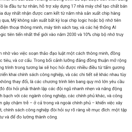
đô la đầu tư tư nhân, hỗ trợ xây dựng 17 nhà máy chế tạo chất bán
gia duy nhất nhận được cam kết từ năm nhà sản xuất chip hàng
qua, Mỹ không sản xuất bất kỳ loại chip logic hoặc bộ nhớ tiên
iện thoại thông minh, máy tính xách tay, và các hệ thống AI
ic tiên tiến nhất thế giới vào năm 2030 và 10% chip bộ nhớ truy
n nhờ vào việc soạn thảo đạo luật một cách thông minh, đồng
c tiêu, và cơ cấu. Trong bối cảnh lưỡng đảng đồng thuận mở rộng
g trình trong tương lai sẽ học hỏi được nhiều điều từ tấm gương
iển khai chính sách công nghiệp, và các chi tiết sẽ khác nhau tùy
hông thay đổi, là các chương trình liên bang quy mô lớn yêu cầu
 đó đòi hỏi phải thành lập các đội ngũ nhanh nhẹn và năng động
h bạch với các ngành công nghiệp, các chính phủ khác, và công
 gây chậm trễ – ở cả trong và ngoài chính phủ – khiến việc xây
, chính sách công nghiệp đòi hỏi sự rõ ràng về mục đích: một tập
tư và để đo lường thành công.