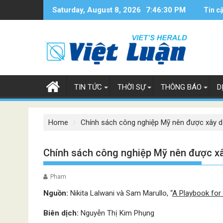
Skip
Saturday, August 8, 2026
7:46:31 PM
Tin c
to
content
TIN TỨC
THỜI SỰ
THÔNG BÁO
D
Home
Chính sách công nghiệp Mỹ nên được xây dự
Chính sách công nghiệp Mỹ nên được xây
Pham
Nguồn:
Nikita Lalwani và Sam Marullo, “
A Playbook for I
Biên dịch:
Nguyễn Thị Kim Phụng