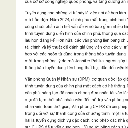
của cơ sở công nghiệp quốc phòng, và tăng cường an 
Tuyển dụng cho những vị trí này là việc nói dễ hơn làm.
mớ hỗn độn. Năm 2024, chính phủ mất trung bình hơn 
cũng chưa phản ánh hết vấn đề vì nó bao gồm nhiều hì
trình tuyển dụng điển hình của chính phủ, thông qua cá
lâu hơn đáng kể. Hơn nữa, các văn phòng liên bang chị
tài chính và kỹ thuật để đánh giá ứng viên cho các vị 
hợp với các ngôn từ dùng trong thông báo tuyển dụng, h
một trong những lý do mà Jennifer Pahlka, người giúp 
thông báo tuyển dụng liên bang thất bại, dẫn đến việc 
Văn phòng Quản lý Nhân sự (OPM), cơ quan độc lập giám 
trình tuyển dụng của chính phủ một cách có hệ thống. 
cần phải sáng tạo để nhanh chóng đưa nhân tài vào làm
mại đã tạm thời phái nhân viên đến hỗ trợ văn phòng n
nhân viên toàn thời gian, Văn phòng CHIPS đã xin phé
trọng đối với sự thành công của chương trình: một là t
hai là tuyển dụng dịch vụ đặc cách, cho phép các nhà
sự. CHIPS đã tuyển dụng hơn 150 người bằng cách sử 