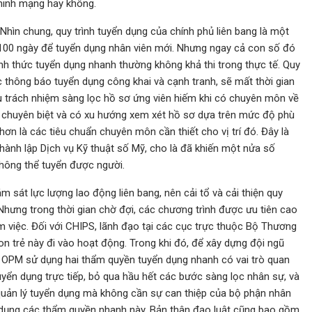
ninh mạng hay không.
 Nhìn chung, quy trình tuyển dụng của chính phủ liên bang là một
100 ngày để tuyển dụng nhân viên mới. Nhưng ngay cả con số đó
nh thức tuyển dụng nhanh thường không khả thi trong thực tế. Quy
c thông báo tuyển dụng công khai và cạnh tranh, sẽ mất thời gian
u trách nhiệm sàng lọc hồ sơ ứng viên hiếm khi có chuyên môn về
trí chuyên biệt và có xu hướng xem xét hồ sơ dựa trên mức độ phù
ơn là các tiêu chuẩn chuyên môn cần thiết cho vị trí đó. Đây là
thành lập Dịch vụ Kỹ thuật số Mỹ, cho là đã khiến một nửa số
không thể tuyển được người.
sát lực lượng lao động liên bang, nên cải tổ và cải thiện quy
Nhưng trong thời gian chờ đợi, các chương trình được ưu tiên cao
 việc. Đối với CHIPS, lãnh đạo tại các cục trực thuộc Bộ Thương
on trẻ này đi vào hoạt động. Trong khi đó, để xây dựng đội ngũ
p OPM sử dụng hai thẩm quyền tuyển dụng nhanh có vai trò quan
uyển dụng trực tiếp, bỏ qua hầu hết các bước sàng lọc nhân sự, và
 quản lý tuyển dụng mà không cần sự can thiệp của bộ phận nhân
dụng các thẩm quyền nhanh này. Bản thân đạo luật cũng bao gồm