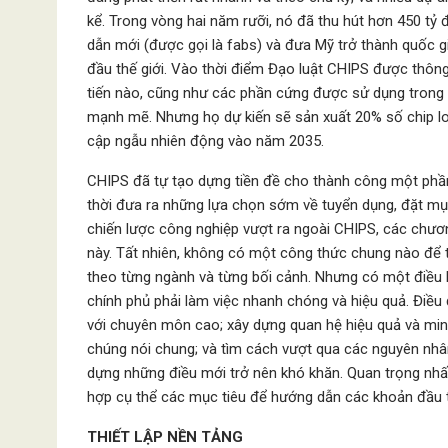
kể. Trong vòng hai năm rưỡi, nó đã thu hút hơn 450 tỷ 
dẫn mới (được gọi là fabs) và đưa Mỹ trở thành quốc 
đầu thế giới. Vào thời điểm Đạo luật CHIPS được thông 
tiến nào, cũng như các phần cứng được sử dụng trong đ
mạnh mẽ. Nhưng họ dự kiến sẽ sản xuất 20% số chip log
cập ngẫu nhiên động vào năm 2035.
CHIPS đã tự tạo dựng tiền đề cho thành công một phầ
thời đưa ra những lựa chọn sớm về tuyển dụng, đặt mụ
chiến lược công nghiệp vượt ra ngoài CHIPS, các chươn
này. Tất nhiên, không có một công thức chung nào để tr
theo từng ngành và từng bối cảnh. Nhưng có một điều k
chính phủ phải làm việc nhanh chóng và hiệu quả. Điều
với chuyên môn cao; xây dựng quan hệ hiệu quả và min
chúng nói chung; và tìm cách vượt qua các nguyên nhân
dựng những điều mới trở nên khó khăn. Quan trọng nhất
hợp cụ thể các mục tiêu để hướng dẫn các khoản đầu 
THIẾT LẬP NỀN TẢNG