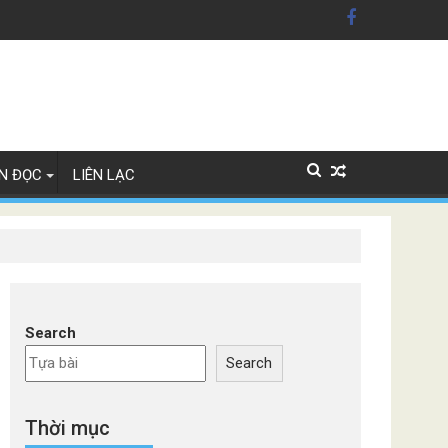
n Mỹ'
ây Lan
N ĐỌC
LIÊN LẠC
Search
Search
Thời mục