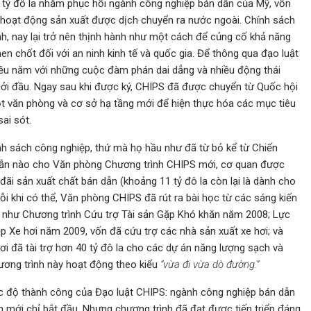
 tỷ đô la nhằm phục hồi ngành công nghiệp bán dẫn của Mỹ, vốn
 hoạt động sản xuất được dịch chuyển ra nước ngoài. Chính sách
nh, nay lại trở nên thịnh hành như một cách để củng cố khả năng
n chốt đối với an ninh kinh tế và quốc gia. Để thông qua đạo luật
nhiều năm với những cuộc đàm phán dai dẳng và nhiều động thái
hởi đầu. Ngay sau khi được ký, CHIPS đã được chuyển từ Quốc hội
ột văn phòng và cơ sở hạ tầng mới để hiện thực hóa các mục tiêu
ai sót.
nh sách công nghiệp, thứ mà họ hầu như đã từ bỏ kể từ Chiến
ẫn nào cho Văn phòng Chương trình CHIPS mới, cơ quan được
đãi sản xuất chất bán dẫn (khoảng 11 tỷ đô la còn lại là dành cho
Mỗi khi có thể, Văn phòng CHIPS đã rút ra bài học từ các sáng kiến
ạn như Chương trình Cứu trợ Tài sản Gặp Khó khăn năm 2008; Lực
Xe hơi năm 2009, vốn đã cứu trợ các nhà sản xuất xe hơi; và
 đã tài trợ hơn 40 tỷ đô la cho các dự án năng lượng sạch và
hương trình này hoạt động theo kiểu
“vừa đi vừa dò đường.”
c độ thành công của Đạo luật CHIPS: ngành công nghiệp bán dẫn
án mới chỉ bắt đầu. Nhưng chương trình đã đạt được tiến triển đáng