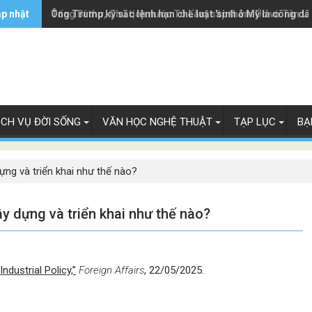
ập nhật
Ông Trump ký sắc lệnh hạn chế luật 'sinh ở Mỹ là công dâ
Tổng Bí thư, Chủ tịch nước Tô Lâm sắp thăm Úc và Tân L
ỊCH VỤ ĐỜI SỐNG
VĂN HỌC NGHỆ THUẬT
TẠP LỤC
BẠ
ng và triển khai như thế nào?
 dựng và triển khai như thế nào?
ndustrial Policy,”
Foreign Affairs
, 22/05/2025.