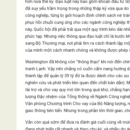
hơn nửa thế kỷ. Đạo luật này bao gồm khoản đầu tư 50
đã suy yếu trầm trọng trong những thập kỷ vừa qua do
công nghiệp, từng bị giới hoạch định chính sách né trá
phục hồi chuỗi cung ứng cho các ngành công nghiệp the
này, Quốc hội đã phải trải qua một quy trình kéo dài 
phức tạp. Nhưng việc thông qua đạo luật chỉ là bước k
sang Bộ Thương mại, nơi phải tìm ra cách thành lập m
của mình một cách nhanh chóng và không được phép s
Washington đã không còn “thông thạo” khi nói đến chí
tranh Lạnh. Vậy nên chẳng có cuốn cẩm nang hướng d
thành lập để quản lý 39 tỷ đô la được dành cho các ưu 
nghiên cứu và phát triển liên quan đến chất bán dẫn). 
tài trợ và cho vay quy mô lớn trong quá khứ, chẳng h
lượng Đặc nhiệm của Tổng thống về Ngành Công nghiệp 
Văn phòng Chương trình Cho vay của Bộ Năng lượng, nơi
giao thông tiên tiến. Nhưng trong phần lớn thời gian, c
Vẫn còn quá sớm để đưa ra đánh giá cuối cùng về mứ
đang phát triển rất nhanh và theo chu kỳ, và nhiều dự 