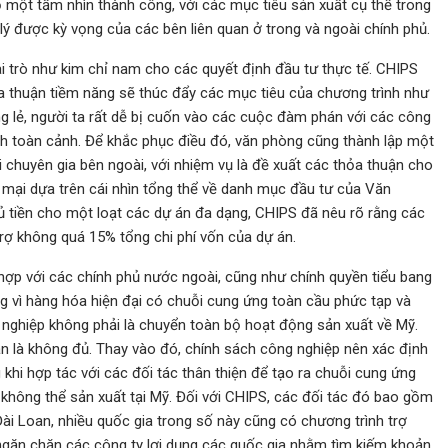
bố một tầm nhìn thành công, với các mục tiêu sản xuất cụ thể trong
ý được kỳ vọng của các bên liên quan ở trong và ngoài chính phủ.
i trò như kim chỉ nam cho các quyết định đầu tư thực tế. CHIPS
 thuận tiềm năng sẽ thúc đẩy các mục tiêu của chương trình như
êng lẻ, người ta rất dễ bị cuốn vào các cuộc đàm phán với các công
anh toàn cảnh. Để khắc phục điều đó, văn phòng cũng thành lập một
chuyên gia bên ngoài, với nhiệm vụ là đề xuất các thỏa thuận cho
ại dựa trên cái nhìn tổng thể về danh mục đầu tư của Văn
 tiền cho một loạt các dự án đa dạng, CHIPS đã nêu rõ rằng các
ợ không quá 15% tổng chi phí vốn của dự án.
hợp với các chính phủ nước ngoài, cũng như chính quyền tiểu bang
g vì hàng hóa hiện đại có chuỗi cung ứng toàn cầu phức tạp và
 nghiệp không phải là chuyển toàn bộ hoạt động sản xuất về Mỹ.
vẫn là không đủ. Thay vào đó, chính sách công nghiệp nên xác định
khi hợp tác với các đối tác thân thiện để tạo ra chuỗi cung ứng
hông thể sản xuất tại Mỹ. Đối với CHIPS, các đối tác đó bao gồm
ài Loan, nhiều quốc gia trong số này cũng có chương trình trợ
và ngăn chặn các công ty lợi dụng các quốc gia nhằm tìm kiếm khoản