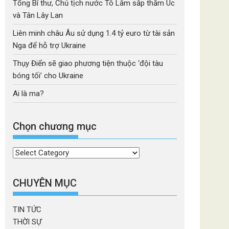
Tổng Bí thư, Chủ tịch nước Tô Lâm sắp thăm Úc
và Tân Lây Lan
Liên minh châu Âu sử dụng 1.4 tỷ euro từ tài sản
Nga để hỗ trợ Ukraine
Thụy Điển sẽ giao phương tiện thuộc ‘đội tàu
bóng tối’ cho Ukraine
Ai là ma?
Chọn chương mục
Chọn
chương
mục
CHUYÊN MỤC
TIN TỨC
THỜI SỰ