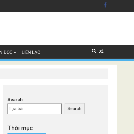
xe Đức
N ĐỌC
LIÊN LẠC
Search
Search
Thời mục