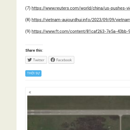
(7)
https://www.reuters.com/world/china/us-pushes-v
(8)
https://vietnam-aujourdhui.info/2023/09/09/vietn
(9)
https://www.ft.com/content/81caf263-7e5a-43bb
Share this:
Twitter
Facebook
THỜI SỰ
Posts
navigation