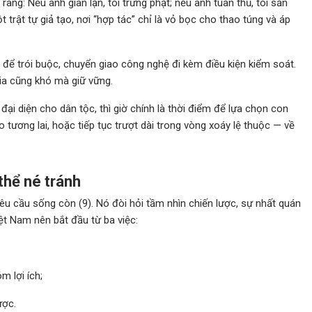
ràng: Nếu anh gian lận, tôi trừng phạt; nếu anh tuân thủ, tôi sẵn
 trật tự giả tạo, nơi “hợp tác” chỉ là vỏ bọc cho thao túng và áp
 để trói buộc, chuyển giao công nghệ đi kèm điều kiện kiểm soát.
gia cũng khó mà giữ vững.
i diện cho dân tộc, thì giờ chính là thời điểm để lựa chọn con
 tương lai, hoặc tiếp tục trượt dài trong vòng xoáy lệ thuộc — về
thể né tránh
êu cầu sống còn (9). Nó đòi hỏi tầm nhìn chiến lược, sự nhất quán
iệt Nam nên bắt đầu từ ba việc:
 lợi ích;
ược.