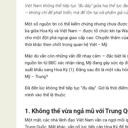
Việt Nam không thể tiếp tục “đu dây” giữa hai thế lực đ
— không chỉ để phát triển, mà để tồn tại với phẩm giá 
Một số nguồn tin có thể kiểm chứng nhưng chưa được 
ba giữa Hoa Kỳ và Việt Nam — được tổ chức kín tại Wa
cho một đột phá ngoại giao cấp cao. Chuyến thăm của 
thời khắc then chốt trong quan hệ Việt – Mỹ.
Mặc dù vẫn còn những vấn đề nhạy cảm — đặc biệt là 
nguồn tin từ BBC xác nhận rằng, Mỹ đang gây sức ép đ
xuất khẩu sang Hoa Kỳ (1). Đằng sau đó là một câu hỏi
Mỹ – Trung?
Đã đến lúc không thể tiếp tục “đu dây”. Giờ là thời điể
mình vào thế lệ thuộc.
1. Không thể vừa ngả mũ với Trung Q
Một mặt, các nhà lãnh đạo Việt Nam vẫn ca ngợi mối qu
Trung Quốc. Mặt khác, vẫn nỗ lực tiếp cận Hoa Kỳ để t