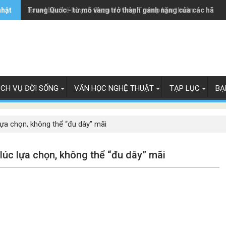
nhật
Trung Quốc - từ mỏ vàng trở thành gánh nặng của các hãng 
Israel bác kế hoạch Gaza do ông Trump hậu thuẫn
ỊCH VỤ ĐỜI SỐNG
VĂN HỌC NGHỆ THUẬT
TẠP LỤC
BẠ
lựa chọn, không thể “đu dây” mãi
lúc lựa chọn, không thể “đu dây” mãi