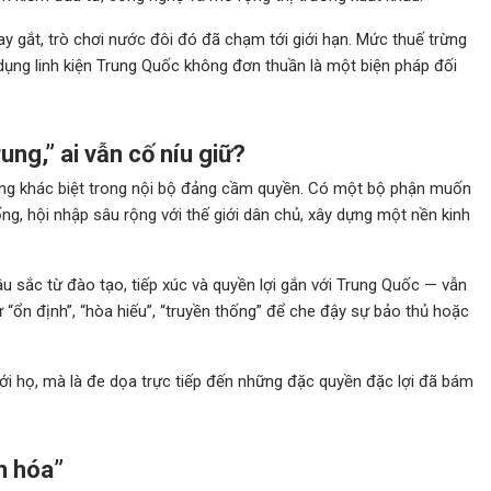
y gắt, trò chơi nước đôi đó đã chạm tới giới hạn. Mức thuế trừng
dụng linh kiện Trung Quốc không đơn thuần là một biện pháp đối
ung,” ai vẫn cố níu giữ?
ng khác biệt trong nội bộ đảng cầm quyền. Có một bộ phận muốn
ống, hội nhập sâu rộng với thế giới dân chủ, xây dựng một nền kinh
sắc từ đào tạo, tiếp xúc và quyền lợi gắn với Trung Quốc — vẫn
ư “ổn định”, “hòa hiếu”, “truyền thống” để che đậy sự bảo thủ hoặc
 với họ, mà là đe dọa trực tiếp đến những đặc quyền đặc lợi đã bám
n hóa”