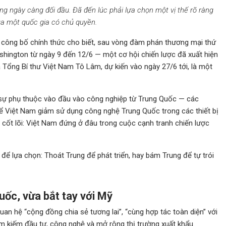
ang ngày càng đối đầu. Đã đến lúc phải lựa chọn một vị thế rõ ràng
của một quốc gia có chủ quyền.
công bố chính thức cho biết, sau vòng đàm phán thương mại thứ
shington từ ngày 9 đến 12/6 — một cơ hội chiến lược đã xuất hiện
Tổng Bí thư Việt Nam Tô Lâm, dự kiến vào ngày 27/6 tới, là một
sự phụ thuộc vào đầu vào công nghiệp từ Trung Quốc — các
ể Việt Nam giảm sử dụng công nghệ Trung Quốc trong các thiết bị
 cốt lõi: Việt Nam đứng ở đâu trong cuộc cạnh tranh chiến lược
m để lựa chọn: Thoát Trung để phát triển, hay bám Trung để tự trói
uốc, vừa bắt tay với Mỹ
an hệ “cộng đồng chia sẻ tương lai”, “cùng hợp tác toàn diện” với
ìm kiếm đầu tư, công nghệ và mở rộng thị trường xuất khẩu.