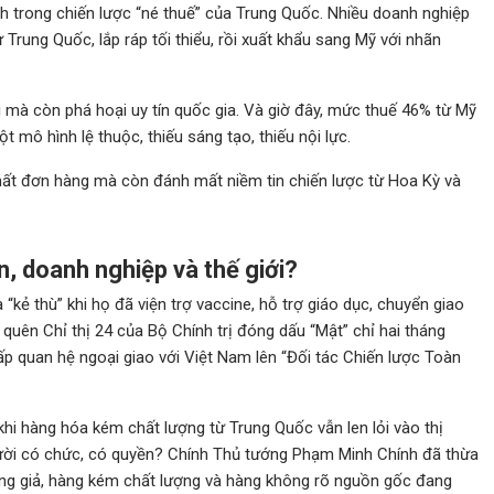
h trong chiến lược “né thuế” của Trung Quốc. Nhiều doanh nghiệp
ừ Trung Quốc, lắp ráp tối thiểu, rồi xuất khẩu sang Mỹ với nhãn
 mà còn phá hoại uy tín quốc gia. Và giờ đây, mức thuế 46% từ Mỹ
t mô hình lệ thuộc, thiếu sáng tạo, thiếu nội lực.
ất đơn hàng mà còn đánh mất niềm tin chiến lược từ Hoa Kỳ và
n, doanh nghiệp và thế giới?
kẻ thù” khi họ đã viện trợ vaccine, hỗ trợ giáo dục, chuyển giao
 quên Chỉ thị 24 của Bộ Chính trị đóng dấu “Mật” chỉ hai tháng
p quan hệ ngoại giao với Việt Nam lên “Đối tác Chiến lược Toàn
hi hàng hóa kém chất lượng từ Trung Quốc vẫn len lỏi vào thị
gười có chức, có quyền? Chính Thủ tướng Phạm Minh Chính đã thừa
hàng giả, hàng kém chất lượng và hàng không rõ nguồn gốc đang