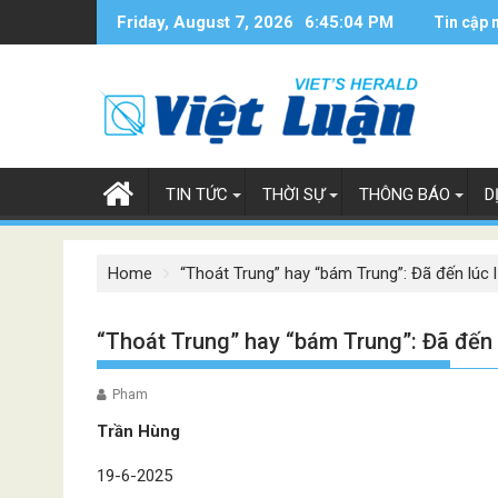
Skip
Friday, August 7, 2026
6:45:05 PM
Tin cập 
to
content
TIN TỨC
THỜI SỰ
THÔNG BÁO
D
Home
“Thoát Trung” hay “bám Trung”: Đã đến lúc 
“Thoát Trung” hay “bám Trung”: Đã đến 
Pham
Trần Hùng
19-6-2025