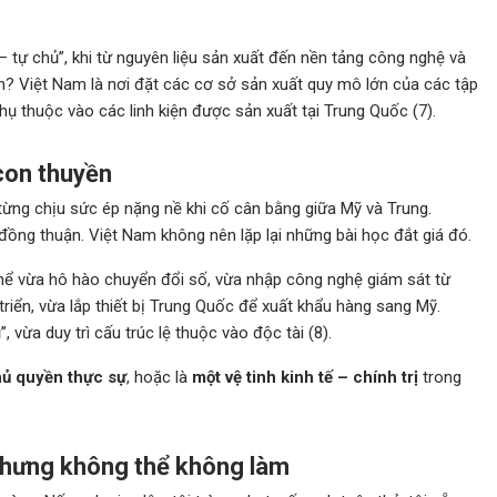
– tự chủ”, khi từ nguyên liệu sản xuất đến nền tảng công nghệ và
h? Việt Nam là nơi đặt các cơ sở sản xuất quy mô lớn của các tập
 thuộc vào các linh kiện được sản xuất tại Trung Quốc (7).
 con thuyền
từng chịu sức ép nặng nề khi cố cân bằng giữa Mỹ và Trung.
u đồng thuận. Việt Nam không nên lặp lại những bài học đắt giá đó.
thể vừa hô hào chuyển đổi số, vừa nhập công nghệ giám sát từ
riển, vừa lắp thiết bị Trung Quốc để xuất khẩu hàng sang Mỹ.
vừa duy trì cấu trúc lệ thuộc vào độc tài (8).
hủ quyền thực sự
, hoặc là
một vệ tinh kinh tế – chính trị
trong
 nhưng không thể không làm