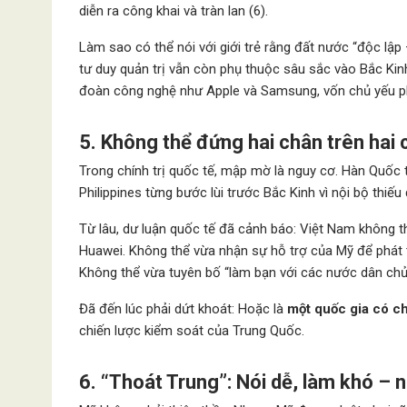
diễn ra công khai và tràn lan (6).
Làm sao có thể nói với giới trẻ rằng đất nước “độc lập 
tư duy quản trị vẫn còn phụ thuộc sâu sắc vào Bắc Kin
đoàn công nghệ như Apple và Samsung, vốn chủ yếu phụ
5. Không thể đứng hai chân trên hai
Trong chính trị quốc tế, mập mờ là nguy cơ. Hàn Quốc 
Philippines từng bước lùi trước Bắc Kinh vì nội bộ thiế
Từ lâu, dư luận quốc tế đã cảnh báo: Việt Nam không 
Huawei. Không thể vừa nhận sự hỗ trợ của Mỹ để phát t
Không thể vừa tuyên bố “làm bạn với các nước dân chủ”, 
Đã đến lúc phải dứt khoát: Hoặc là
một quốc gia có c
chiến lược kiểm soát của Trung Quốc.
6. “Thoát Trung”: Nói dễ, làm khó –