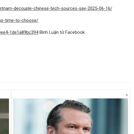
ietnam-decouple-chinese-tech-sources-say-2025-06-16/
ams-time-to-choose/
-9ee4-1de1a89bc394
Bình Luận từ Facebook