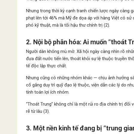
Nhưng trong thời kỳ cạnh tranh chiến lược ngày càng ga
phạt lên tới 46% mà Mỹ đe dọa áp với hàng Việt có sử 
phó kỹ thuật, mà là tối hậu thư chính trị (2).
2. Nội bộ phân hóa: Ai muốn “thoát Tr
Người dân không mù mờ. Xã hội ngày càng nhìn rõ nhữ
đưa đất nước tiến lên, thoát khỏi sự lệ thuộc truyền th
tế độc lập thực chất.
Nhưng cũng có những nhóm khác — chịu ảnh hưởng sâu 
cố gắng duy trì quỹ đạo lệ thuộc, viện dẫn các lý do nh
tính toán lợi ích nhóm.
“Thoát Trung” không chỉ là một rủi ro địa chính trị đối
rễ từ lâu (3).
3. Một nền kinh tế đang bị “trung gia