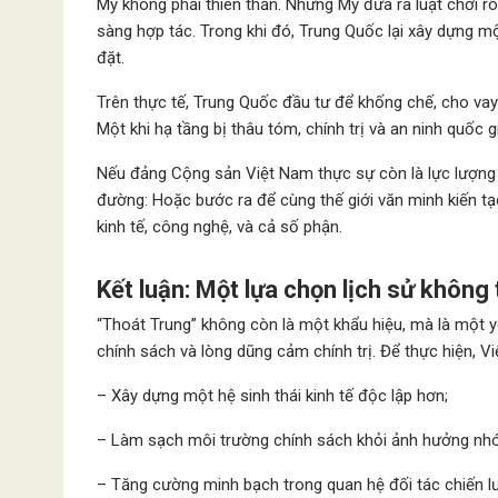
Mỹ không phải thiên thần. Nhưng Mỹ đưa ra luật chơi rõ 
sàng hợp tác. Trong khi đó, Trung Quốc lại xây dựng một
đặt.
Trên thực tế, Trung Quốc đầu tư để khống chế, cho vay
Một khi hạ tầng bị thâu tóm, chính trị và an ninh quốc 
Nếu đảng Cộng sản Việt Nam thực sự còn là lực lượng đạ
đường: Hoặc bước ra để cùng thế giới văn minh kiến tạo
kinh tế, công nghệ, và cả số phận.
Kết luận: Một lựa chọn lịch sử không 
“Thoát Trung” không còn là một khẩu hiệu, mà là một y
chính sách và lòng dũng cảm chính trị. Để thực hiện, V
– Xây dựng một hệ sinh thái kinh tế độc lập hơn;
– Làm sạch môi trường chính sách khỏi ảnh hưởng nhóm
– Tăng cường minh bạch trong quan hệ đối tác chiến l