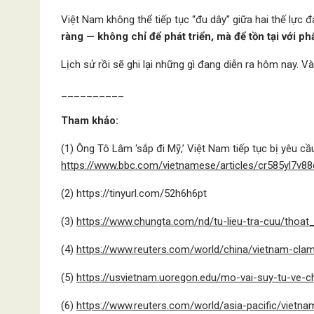
Việt Nam không thể tiếp tục “đu dây” giữa hai thế lực 
ràng — không chỉ để phát triển, mà để tồn tại với p
Lịch sử rồi sẽ ghi lại những gì đang diễn ra hôm nay. V
__________
Tham khảo:
(1) Ông Tô Lâm ‘sắp đi Mỹ,’ Việt Nam tiếp tục bị yêu 
https://www.bbc.com/vietnamese/articles/cr585yl7v88
(2) https://tinyurl.com/52h6h6pt
(3)
https://www.chungta.com/nd/tu-lieu-tra-cuu/thoat
(4)
https://www.reuters.com/world/china/vietnam-cl
(5)
https://usvietnam.uoregon.edu/mo-vai-suy-tu-ve-ch
(6)
https://www.reuters.com/world/asia-pacific/vietn