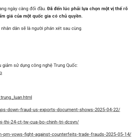
đang ngày càng đối đầu.
Đã đến lúc phải lựa chọn một vị thế rõ
hẩm giá của một quốc gia có chủ quyền.
à nhân dân sẽ là người phán xét sau cùng.
cầu giảm sử dụng công nghệ Trung Quốc:
o
_trung_luan.html
amps-down-fraud-us-exports-document-shows-2025-04-22/
i-thi-24-ct-tw-cua-bo-chinh-tri-dcsvn/
am-pm-vows-fight-against-counterfeits-trade-frauds-2025-05-14/