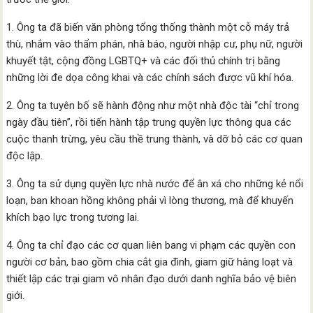
1. Ông ta đã biến văn phòng tổng thống thành một cỗ máy trả
thù, nhắm vào thẩm phán, nhà báo, người nhập cư, phụ nữ, người
khuyết tật, cộng đồng LGBTQ+ và các đối thủ chính trị bằng
những lời đe dọa công khai và các chính sách được vũ khí hóa.
2. Ông ta tuyên bố sẽ hành động như một nhà độc tài “chỉ trong
ngày đầu tiên”, rồi tiến hành tập trung quyền lực thông qua các
cuộc thanh trừng, yêu cầu thề trung thành, và dỡ bỏ các cơ quan
độc lập.
3. Ông ta sử dụng quyền lực nhà nước để ân xá cho những kẻ nổi
loạn, ban khoan hồng không phải vì lòng thương, mà để khuyến
khích bạo lực trong tương lai.
4. Ông ta chỉ đạo các cơ quan liên bang vi phạm các quyền con
người cơ bản, bao gồm chia cắt gia đình, giam giữ hàng loạt và
thiết lập các trại giam vô nhân đạo dưới danh nghĩa bảo vệ biên
giới.