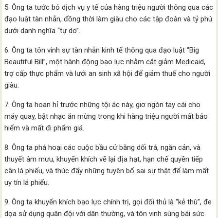
5. Ông ta tước bỏ dịch vụ y tế của hàng triệu người thông qua các
đạo luật tàn nhẫn, đồng thời làm giàu cho các tập đoàn và tỷ phú
dưới danh nghĩa “tự do”.
6. Ông ta tôn vinh sự tàn nhẫn kinh tế thông qua đạo luật “Big
Beautiful Bill”, một hành động bạo lực nhằm cắt giảm Medicaid,
trợ cấp thực phẩm và lưới an sinh xã hội để giảm thuế cho người
giàu.
7. Ông ta hoan hỉ trước những tội ác này, giơ ngón tay cái cho
máy quay, bật nhạc ăn mừng trong khi hàng triệu người mất bảo
hiểm và mất đi phẩm giá.
8. Ông ta phá hoại các cuộc bầu cử bằng dối trá, ngăn cản, và
thuyết âm mưu, khuyến khích vẽ lại địa hạt, hạn chế quyền tiếp
cận lá phiếu, và thúc đẩy những tuyên bố sai sự thật để làm mất
uy tín lá phiếu.
9. Ông ta khuyến khích bạo lực chính trị, gọi đối thủ là “kẻ thù”, đe
dọa sử dụng quân đội với dân thường, và tôn vinh sùng bái sức