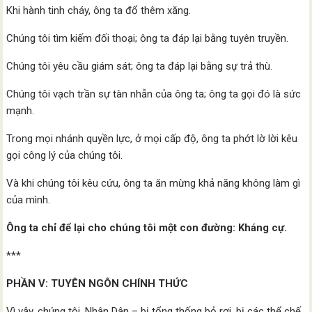
Khi hành tinh cháy, ông ta đổ thêm xăng.
Chúng tôi tìm kiếm đối thoại; ông ta đáp lại bằng tuyên truyền.
Chúng tôi yêu cầu giám sát; ông ta đáp lại bằng sự trả thù.
Chúng tôi vạch trần sự tàn nhẫn của ông ta; ông ta gọi đó là sức
mạnh.
Trong mọi nhánh quyền lực, ở mọi cấp độ, ông ta phớt lờ lời kêu
gọi công lý của chúng tôi.
Và khi chúng tôi kêu cứu, ông ta ăn mừng khả năng không làm gì
của mình.
Ông ta chỉ để lại cho chúng tôi một con đường: Kháng cự.
***
PHẦN V: TUYÊN NGÔN CHÍNH THỨC
Vì vậy, chúng tôi, Nhân Dân – bị tổng thống bỏ rơi, bị các thể chế