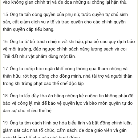
vào không gian chính trị và đe dọa những ai chống lại hận thù.
15. Ông ta tấn công quyền của phụ nữ, tước quyền tự chủ sinh
sản, cắt giảm dịch vụ y tế và trao quyền cho các chính quyền
thần quyền cấp tiểu bang.
16. Ông ta từ bỏ trách nhiệm với khí hậu, phá bỏ các quy định bảo
vệ môi trường, đảo ngược chính sách năng lượng sạch và coi
Trái đất như vật phẩm dùng một lần.
17. Ông ta cướp bóc ngân khố công thông qua tham nhũng và
thân hữu, rót hợp đồng cho đồng minh, nhà tài trợ và người thân
trong khi trừng phạt các thể chế độc lập.
18. Ông ta lấp đầy tòa án bằng những kẻ cuồng tín không phải để
bảo vệ công lý, mà để bảo vệ quyền lực và bào mòn quyền tự do
dân sự cho nhiều thế hệ.
19. Ông ta tìm cách hình sự hóa biểu tình và bất đồng chính kiến,
giám sát các nhà tổ chức, cấm sách, đe dọa giáo viên và gán
mác khủng bố cho các nhà hoạt động.