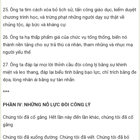
25. Ông ta tìm cách xóa bỏ lịch sử, tấn công giáo dục, kiểm duyệt
chương trình học, và trừng phạt những người dạy sự thật về
chủng tộc, áp bức và kháng cự.
26. Ông ta hạ thấp phẩm giá của chức vụ tổng thống, biến nó
thành nền tảng cho sự trả thù cá nhân, tham nhũng và nhục mạ
người yếu thế.
27. Ông ta đáp lại mọi lời thỉnh cầu đòi công lý bằng sự khinh
miệt và leo thang, đáp lại biểu tình bằng bạo lực, chỉ trích bằng đe
dọa, lòng nhân ái bằng sự tàn nhẫn.
***
PHẦN IV: NHỮNG NỖ LỰC ĐÒI CÔNG LÝ
Chúng tôi đã cố gắng. Hết lần này đến lần khác, chúng tôi đã cố
gắng.
Chúng tôi đã xuống đường. Chúng tôi đã viết. Chúng tôi đã bỏ