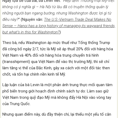
Ngay tựa đề của bài, bà Levin viết: “
Hiệp định Thương mại Mỹ-Việt
không có ý nghĩa gì – Hà Nội từ lâu đã có truyền thống quản lý
những người bạn ngang bướng, nhưng Washington được lợi gì từ
điều này?
” (Nguyên văn:
The U.S.-Vietnam Trade Deal Makes No
Sense – Hanoi has a long history of managing its wayward friends,
but what’s in this for Washington?
)
Theo bà, nếu Washington áp mức thuế như Tổng thống Trump
đã công bố ngày 2/7, tức là Mỹ sẽ áp thuế 20% đối với hàng hóa
Việt Nam và 40% đối với hàng hóa trung chuyển trá hình
(transshipment) qua Việt Nam để vào thị trường Mỹ, thì sẽ chỉ
làm tăng vị thế của Bắc Kinh, gây xa cách với một đối tác then
chốt, và tổn hại chính nền kinh tế Mỹ.
Lập luận của bà Levin là một phản ánh trung thực mối quan tâm
phổ biến trong giới hoạch định chính sách tự do: Làm sao giữ
Việt Nam trong quỹ đạo Mỹ mà không đẩy Hà Nội vào vòng tay
của Trung Quốc.
Nhưng quan điểm này, dù đầy thiện chí, lại thiếu một yếu tố căn