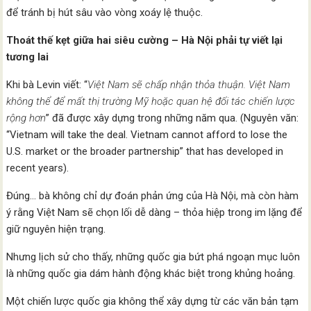
để tránh bị hút sâu vào vòng xoáy lệ thuộc.
Thoát thế kẹt giữa hai siêu cường – Hà Nội phải tự viết lại
tương lai
Khi bà Levin viết: “
Việt Nam sẽ chấp nhận thỏa thuận. Việt Nam
không thể để mất thị trường Mỹ hoặc quan hệ đối tác chiến lược
rộng hơn
” đã được xây dựng trong những năm qua. (Nguyên văn:
“Vietnam will take the deal. Vietnam cannot afford to lose the
U.S. market or the broader partnership” that has developed in
recent years).
Đúng… bà không chỉ dự đoán phản ứng của Hà Nội, mà còn hàm
ý rằng Việt Nam sẽ chọn lối dễ dàng – thỏa hiệp trong im lặng để
giữ nguyên hiện trạng.
Nhưng lịch sử cho thấy, những quốc gia bứt phá ngoạn mục luôn
là những quốc gia dám hành động khác biệt trong khủng hoảng.
Một chiến lược quốc gia không thể xây dựng từ các văn bản tạm