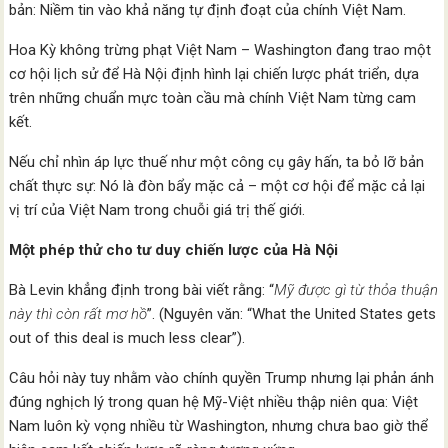
bản: Niềm tin vào khả năng tự định đoạt của chính Việt Nam.
Hoa Kỳ không trừng phạt Việt Nam – Washington đang trao một
cơ hội lịch sử để Hà Nội định hình lại chiến lược phát triển, dựa
trên những chuẩn mực toàn cầu mà chính Việt Nam từng cam
kết.
Nếu chỉ nhìn áp lực thuế như một công cụ gây hấn, ta bỏ lỡ bản
chất thực sự: Nó là đòn bẩy mặc cả – một cơ hội để mặc cả lại
vị trí của Việt Nam trong chuỗi giá trị thế giới.
Một phép thử cho tư duy chiến lược của Hà Nội
Bà Levin khẳng định trong bài viết rằng: “
Mỹ được gì từ thỏa thuận
này thì còn rất mơ hồ
”. (Nguyên văn: “What the United States gets
out of this deal is much less clear”).
Câu hỏi này tuy nhằm vào chính quyền Trump nhưng lại phản ánh
đúng nghịch lý trong quan hệ Mỹ-Việt nhiều thập niên qua: Việt
Nam luôn kỳ vọng nhiều từ Washington, nhưng chưa bao giờ thể