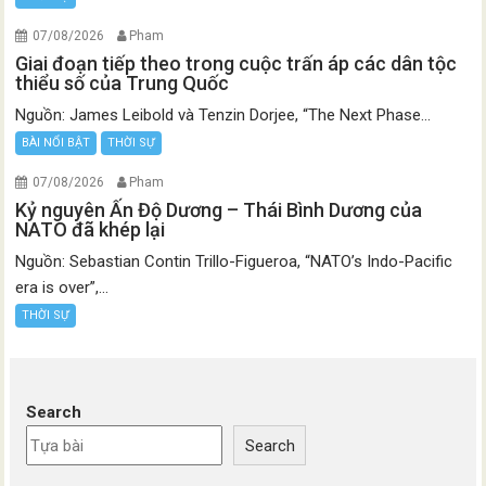
07/08/2026
Pham
Giai đoạn tiếp theo trong cuộc trấn áp các dân tộc
thiểu số của Trung Quốc
Nguồn: James Leibold và Tenzin Dorjee, “The Next Phase...
BÀI NỔI BẬT
THỜI SỰ
07/08/2026
Pham
Kỷ nguyên Ấn Độ Dương – Thái Bình Dương của
NATO đã khép lại
Nguồn: Sebastian Contin Trillo-Figueroa, “NATO’s Indo-Pacific
era is over”,...
THỜI SỰ
Search
Search