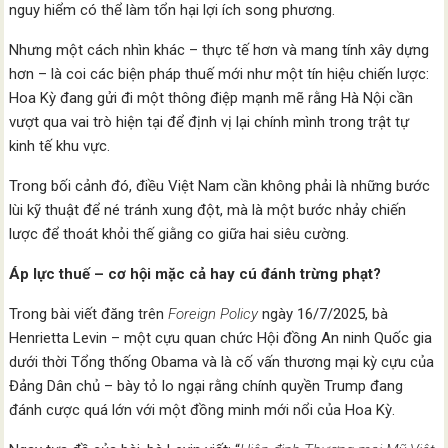
nguy hiểm có thể làm tổn hại lợi ích song phương.
Nhưng một cách nhìn khác – thực tế hơn và mang tính xây dựng
hơn – là coi các biện pháp thuế mới như một tín hiệu chiến lược:
Hoa Kỳ đang gửi đi một thông điệp mạnh mẽ rằng Hà Nội cần
vượt qua vai trò hiện tại để định vị lại chính mình trong trật tự
kinh tế khu vực.
Trong bối cảnh đó, điều Việt Nam cần không phải là những bước
lùi kỹ thuật để né tránh xung đột, mà là một bước nhảy chiến
lược để thoát khỏi thế giằng co giữa hai siêu cường.
Áp lực thuế – cơ hội mặc cả hay cú đánh trừng phạt?
Trong bài viết đăng trên
Foreign Policy
ngày 16/7/2025, bà
Henrietta Levin – một cựu quan chức Hội đồng An ninh Quốc gia
dưới thời Tổng thống Obama và là cố vấn thương mại kỳ cựu của
Đảng Dân chủ – bày tỏ lo ngại rằng chính quyền Trump đang
đánh cược quá lớn với một đồng minh mới nổi của Hoa Kỳ.