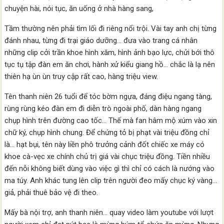
chuyện hài, nói tục, ăn uống ở nhà hàng sang,
Tầm thường nên phải tìm lối đi riêng nổi trội. Vài tay anh chị từng
đánh nhau, từng đi trại giáo dưỡng… đưa vào trang cá nhân
những clip cởi trần khoe hình xăm, hình ảnh bạo lực, chửi bới thô
tục tụ tập đàn em ăn chơi, hành xử kiểu giang hồ… chắc là lạ nên
thiên hạ ùn ùn truy cập rất cao, hàng triệu view.
Tên thanh niên 26 tuổi để tóc bờm ngựa, đáng điệu ngang tàng,
rùng rùng kéo đàn em đi diễn trò ngoài phố, dàn hàng ngang
chụp hình trên đường cao tốc… Thế mà fan hâm mộ xúm vào xin
chữ ký, chụp hình chung. Để chứng tỏ bị phạt vài triệu đồng chỉ
là… hạt bụi, tên này liền phô trưởng cảnh đốt chiếc xe máy có
khoe cà-vẹc xe chính chủ trị giá vài chục triệu đồng. Tiền nhiều
đến nỗi không biết dùng vào việc gì thì chỉ có cách là nướng vào
ma túy. Anh khác tung lên clip trên người đeo mấy chục ký vàng…
giả, phải thuê bảo vệ đi theo.
Mấy bà nội trợ, anh thanh niên… quay video làm youtube với lượt