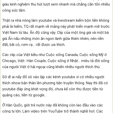
giàu kinh nghiệm thu hút lượt xem nhanh mà chẳng cần tốn nhiều
công sức lắm.
Thật ra nhà nông làm youtube và livestream kiếm bộn tiền không
phải là hiếm, TQ rất mạnh về mảng này phát triển mạnh mẽ trước
Việt Nam từ lâu. Ấn độ cũng vậy. Clip của một ông già và một bà
già Ấn nấu những món ăn ngon lành giữa thiên nhiên, nên nền
đất, bãi cỏ, rơm rạ… rất được ưa thích.
Các clip của Việt kiều như Cuộc sống Canada, Cuộc sống Mỹ ở
Chicago, Việt- Hàn Couple, Cuộc sống ở Nhật… miêu tả đời sống
của người Việt ở hải ngoại cũng khiến nhiều người thích thú.
Sở dĩ ai nấy đổ xô vào lập các kênh youtube vì có nhiều người
thích show bản thân lên phương tiện truyền thông. Nay thì đã có
youtube đáp ứng khát vọng đó, chưa kể còn thu được tiền từ
quảng cáo, tiền từ google…
Ở Hàn Quốc, giới trẻ nước này đã không còn lao đầu vào các
công ty lớn. Làm video trên YouTube trở thành nghề hot. Các