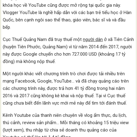
khóa học về YouTube cũng được mở rộng tại quốc gia này.
Vlogger YouTube là nghề hấp dẫn với các bạn trẻ tiểu học ở Hàn
Quốc, bên cạnh ngôi sao thể thao, giáo viên, bác sĩ và và đầu
bếp
.
Cục Thuế Quảng Nam đã truy thuế một
người dân
ở xã Tiên Cảnh
(huyện Tiên Phước, Quảng Nam) vì từ năm 2014 đến 2017, người
này được Google chuyển cho hơn 727.000 USD (khoảng 17 tỷ
đồng) mà không nộp thuế.
Một người khác viết chương trình trò chơi được tải nhiều trên
mạng Facebook, Google, YouTube… và đã chạy quảng cáo trên
các chương trình này, được trả hơn 41 tỷ đồng trong hai năm
2016 và 2017 cũng không kê khai và nộp thuế. Tại vì Cục thuế
cũng chưa biết đến lãnh vực mới mẻ này để tìm tới đánh thuế.
Kênh Youtube của thanh niên chuyên về vlog ẩm thực, du lịch,
thú cảnh, review sản phẩm… Mỗi tháng có khoảng 15 triệu view
(lượt xem), thu nhập từ chia sẻ doanh thu quảng cáo của