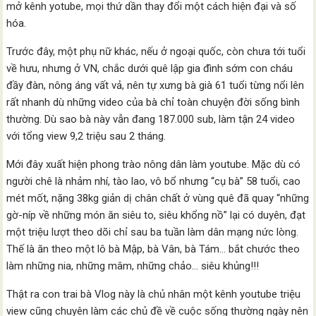
mở kênh yotube, mọi thứ dần thay đổi một cách hiện đại và số
hóa.
Trước đây, một phụ nữ khác, nếu ở ngoại quốc, còn chưa tới tuổi
về hưu, nhưng ở VN, chắc dưới quê lập gia đình sớm con cháu
đầy đàn, nông áng vất vả, nên tự xưng bà già 61 tuổi từng nổi lên
rất nhanh dù những video của bà chỉ toàn chuyện đời sống bình
thường. Dù sao bà này vẫn đang 187.000 sub, làm tận 24 video
với tổng view 9,2 triệu sau 2 tháng.
Mới đây xuất hiện phong trào nông dân làm youtube. Mặc dù có
người chê là nhảm nhí, tào lao, vô bổ nhưng “cụ bà” 58 tuổi, cao
mét mốt, nặng 38kg giản dị chân chất ở vùng quê đã quay “những
gờ-níp về những món ăn siêu to, siêu khổng nồ” lại có duyên, đạt
một triệu lượt theo dõi chỉ sau ba tuần làm dân mạng nức lòng.
Thế là ăn theo một lô bà Mập, bà Vân, bà Tám… bắt chước theo
làm những nia, những mâm, những chảo… siêu khủng!!!
Thật ra con trai bà Vlog này là chủ nhân một kênh youtube triệu
view cũng chuyên làm các chủ đề về cuộc sống thường ngày nên