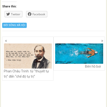
Share this:
Twitter
Facebook
ĐỜI SỐNG XÃ HỘI
Posts
navigation
Bên hồ bơi
Phan Châu Trinh: từ “thuyết tự
trị” đến “chế độ tự trị”