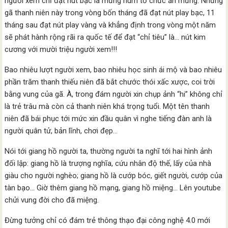
người xem chỉ đạt nút bạc là mừng húm tổ chức ăn mừng. Nhưng
gã thanh niên này trong vòng bốn tháng đã đạt nút play bạc, 11
tháng sau đạt nút play vàng và khẳng định trong vòng một năm
sẽ phát hành rộng rãi ra quốc tế để đạt “chỉ tiêu” là… nút kim
cương với mười triệu người xem!!!
Bao nhiêu lượt người xem, bao nhiêu học sinh ái mộ và bao nhiêu
phần trăm thanh thiếu niên đã bắt chước thói xấc xược, coi trời
bằng vung của gã. À, trong đám người xin chụp ảnh “hi” không chỉ
là trẻ trâu mà còn cả thanh niên khá trọng tuổi. Một tên thanh
niên đã bái phục tới mức xin đầu quân vì nghe tiếng đàn anh là
người quân tử, bản lĩnh, chơi đẹp…
Nói tới giang hồ người ta, thường người ta nghĩ tới hai hình ảnh
đối lập: giang hồ là trượng nghĩa, cứu nhân độ thế, lấy của nhà
giàu cho người nghèo; giang hồ là cướp bóc, giết người, cướp của
tàn bạo… Giờ thêm giang hồ mạng, giang hồ miệng… Lên youtube
chửi vung đời cho đã miệng.
Đừng tưởng chỉ có đám trẻ thông thạo đại công nghệ 4.0 mới