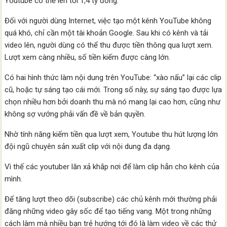
Youtube có thể lên tới 1,4 tỷ đồng.
Đối với người dùng Internet, việc tạo một kênh YouTube không
quá khó, chỉ cần một tài khoản Google. Sau khi có kênh và tải
video lên, người dùng có thể thu được tiền thông qua lượt xem.
Lượt xem càng nhiều, số tiền kiếm được càng lớn.
Có hai hình thức làm nội dung trên YouTube: “xào nấu” lại các clip
cũ, hoặc tự sáng tạo cái mới. Trong số này, sự sáng tạo được lựa
chọn nhiều hơn bởi doanh thu mà nó mang lại cao hơn, cũng như
không sợ vướng phải vấn đề về bản quyền.
Nhờ tính năng kiếm tiền qua lượt xem, Youtube thu hút lượng lớn
đội ngũ chuyên sản xuất clip với nội dung đa dạng.
Vì thế các youtuber lăn xả khắp nơi để làm clip hẫn cho kênh của
mình.
Để tăng lượt theo dõi (subscribe) các chủ kênh mới thường phải
đăng những video gây sốc để tạo tiếng vang. Một trong những
cách làm mà nhiều bạn trẻ hướng tới đó là làm video về các thử