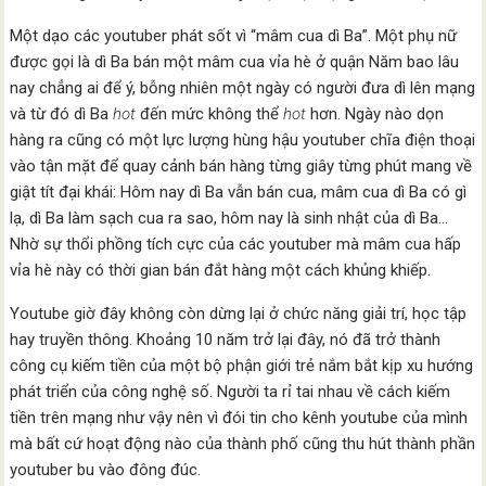
Một dạo các youtuber phát sốt vì “mâm cua dì Ba”. Một phụ nữ
được gọi là dì Ba bán một mâm cua vỉa hè ở quận Năm bao lâu
nay chẳng ai để ý, bỗng nhiên một ngày có người đưa dì lên mạng
và từ đó dì Ba
hot
đến mức không thể
hot
hơn. Ngày nào dọn
hàng ra cũng có một lực lượng hùng hậu youtuber chĩa điện thoại
vào tận mặt để quay cảnh bán hàng từng giây từng phút mang về
giật tít đại khái: Hôm nay dì Ba vẫn bán cua, mâm cua dì Ba có gì
lạ, dì Ba làm sạch cua ra sao, hôm nay là sinh nhật của dì Ba…
Nhờ sự thổi phồng tích cực của các youtuber mà mâm cua hấp
vỉa hè này có thời gian bán đắt hàng một cách khủng khiếp.
Youtube giờ đây không còn dừng lại ở chức năng giải trí, học tập
hay truyền thông. Khoảng 10 năm trở lại đây, nó đã trở thành
công cụ kiếm tiền của một bộ phận giới trẻ nắm bắt kịp xu hướng
phát triển của công nghệ số. Người ta rỉ tai nhau về cách kiếm
tiền trên mạng như vậy nên vì đói tin cho kênh youtube của mình
mà bất cứ hoạt động nào của thành phố cũng thu hút thành phần
youtuber bu vào đông đúc.