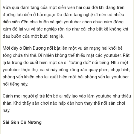
Vừa qua đám tang của một diễn viên hài qua đời khi đang trên
đưỡng lưu diễn ở hải ngoại. Do đám tang nghệ sĩ nên có nhiều
diễn viên đến chia buồn và giới youtuber chen chúc xúm đông
xúm đỏ lại vui vẻ tác nghiệp rộn rịp như cái chợ bất kể không khí
đau buồn của một buổi tang lễ.
Mới đây ở Bình Dương nổi bật lên một vụ án mạng hai khối bê
tông chứa thi thể. Dĩ nhiên không thể thiếu mặt các youtuber. Rất
lạ là trong đó xuất hiện một ca sĩ “tương đối” nổi tiếng. Như một
youtuber thực thụ, ca sĩ này cũng xông xáo quay phim, chụp hình,
phỏng vấn khiến cho lại xuất hiện một bài phỏng vấn lại youtuber
nổi tiếng này.
Cảnh mọi người gì trẻ lớn bé ai nấy lao vào làm youtube như thiêu
thân. Khó thấy sân chơi nào hấp dẫn hơn thay thế nổi sân chơi
này.
Sài Gòn Cô Nương