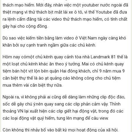
thách mạo hiểm. Mới đây, nhân việc một youtuber nước ngoài đã
thiệt mạng vì thử thách bịt mắt lái xe ô tô, vì thế Youtube đã đưa
ra lệnh cấm đăng tải các video thử thách mạo hiểm, có tính chất
gây hại cho cộng đồng.
Dù sao việc kiếm tiền bằng làm video ở Việt Nam ngày càng khó
khăn bởi sự cạnh tranh ngầm giữa các chủ kênh.
Hôm nay cómột chủ kênh quay cảnh tòa nhà Landmark 81 thế là
một loạt chủ kênh khác ăn theo ý tưởng. Mai có chủ kênh quay
tiệm bán hột vịt lộn bên quận Hai đông khách, chỉ 9 năm mua 9
căn biệt thự thế là ào ạt quảng cáo không công cho chủ tiệm
mua thêm vài căn biệt thự nữa.
Ngoài ra, vì không phải ai cũng dễ dàng làm những clip độc đáo,
sốc dễ gây chú ý.nên quay sang các clip phản cảm vậy. Thỉnh
thoảng VN lại xuất hiện các clip giết hại động vật, trong đó các
các loại động vật quý hiếm, tung lên mạng để câu view.
Còn không thì nhảy bổ vào bất kỳ mọi hoạt động của xã hội.