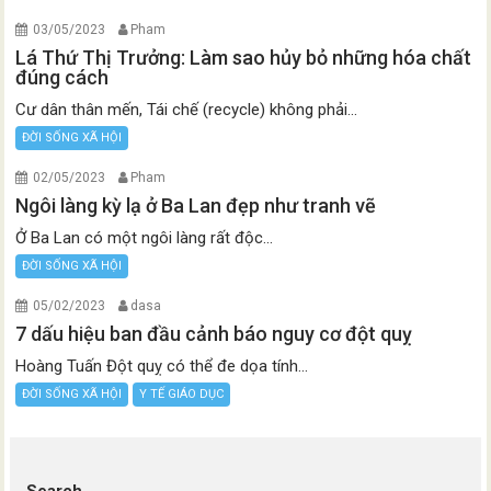
03/05/2023
Pham
Lá Thứ Thị Trưởng: Làm sao hủy bỏ những hóa chất
đúng cách
Cư dân thân mến, Tái chế (recycle) không phải...
ĐỜI SỐNG XÃ HỘI
02/05/2023
Pham
Ngôi làng kỳ lạ ở Ba Lan đẹp như tranh vẽ
Ở Ba Lan có một ngôi làng rất độc...
ĐỜI SỐNG XÃ HỘI
05/02/2023
dasa
7 dấu hiệu ban đầu cảnh báo nguy cơ đột quỵ
Hoàng Tuấn Đột quỵ có thể đe dọa tính...
ĐỜI SỐNG XÃ HỘI
Y TẾ GIÁO DỤC