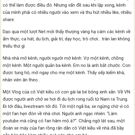
có thể làm được điều đó. Nhưng vấn đề sau khi lập xong, kênh
của mình phải có nhiều người vào xem và thu hút nhiều like, nhiều
share.
Dạo qua một lượt Net mới thấy thượng vàng hạ cám các kênh về
ẩm thực, ca hát, du lịch, giải trí, dạy học, trò chơi… tràn lan không
thiếu thứ gì.
Nhà nhà mở kênh, người người mở kênh. Vợ một kênh, chồng
một kênh. Một người quản ba kênh. Em no là anh bắt chước. Con
được tung hô, mở ngay cho mẹ một kênh. Thấy sếp kiếm khá,
nhân viên ăn theo…
Một Vlog của cô Việt kiều có con gái lai bé bỏng xinh xắn. Về VN
được người anh chở xe hơi đi du lịch rong ruổi từ Nam ra Trung.
Đi tới đâu, livestream tới đó. Tới một ngã ba, xe ngừng chờ vì có
một fan hẹn đón về nhà chơi. Người anh ngạc nhiên: “Làm
youtube mà cũng có fan hâm mộ à?”. Chẳng ngờ lát sau, một
đoàn xe máy của fan rồng rắn dẫn cô Việt kiều về nhà đã bầy