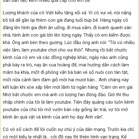
sẵn bàn tiệc kèm nhiều quà cáp cho em bé.
Lượng khách của cô Việt kiều tăng xối xả. Vì cô vui vẻ, nói năng
bỗ bã dễ gần lại thêm con gái đang tuổi búp bê. Hàng ngày cô
đăng lên hình gia đình ăn uống, đi mua sắm, đi loanh quanh sân
nhà, hình ảnh con gái lớn lên từng ngày. Thấy cô em kiếm được
khá. Ông anh bèn theo gương. Lúc đầu ông anh nói: “Tôi có nhiều
việc lắm, làm youtube chơi cho vui thôi”. Nhưng rồi bắt chước
kênh của cô em và các đồng nghiệp khác, ngày nào anh cũng
phải bày ra trò, nay ăn cua hoàng đế, mai hướng dẫn cách làm
mắm ba khía, mốt đi phỏng vấn bà bán vé số nuôi con tàn tật,
mốt nữa cảnh làm đám giỗ mời hai mươi bàn… Anh chàng này
kết luận khi xòe xấp tiền mới lãnh từ ngân hàng: “Cám ơn em gái.
Nhờ bắt chước em mà anh có lượng fan đông đảo. Giờ thì thu
nhập chính của tôi là làm youtube. Tiện đây quảng cáo luôn kênh
youtube của chú tôi mở vườn bán cây giống ăn trái, vợ tôi mở
kênh ăn quà vặt và kênh của anh họ dạy Anh văn”.
Có vô số cách để lôi cuốn sự chú ý của dân mạng. Trước kia chỉ
có một kiểu lẹ nhất là… cởi đồ nay thì thiên hình vạn trạng. Kể