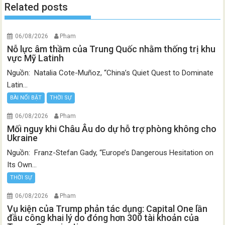
Related posts
06/08/2026
Pham
Nỗ lực âm thầm của Trung Quốc nhằm thống trị khu
vực Mỹ Latinh
Nguồn: Natalia Cote-Muñoz, “China’s Quiet Quest to Dominate
Latin...
BÀI NỔI BẬT
THỜI SỰ
06/08/2026
Pham
Mối nguy khi Châu Âu do dự hỗ trợ phòng không cho
Ukraine
Nguồn: Franz-Stefan Gady, “Europe’s Dangerous Hesitation on
Its Own...
THỜI SỰ
06/08/2026
Pham
Vụ kiện của Trump phản tác dụng: Capital One lần
đầu công khai lý do đóng hơn 300 tài khoản của