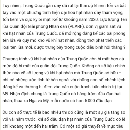
Tuy nhiên, Trung Quốc gần đây đã rút lại thái độ khiêm tốn và bắt
tay vào một chương trình hiện đại hóa hạt nhân đầy tham vọng,
tốn kém và cực kỳ bí mật. Kể từ khoảng năm 2020, Lực lượng Tên
lửa Quân đội Giải phóng Nhân dân (PLARF), đơn vị giám sát vũ
khí hạt nhân của Trung Quốc, đã mở rộng đáng kể các bãi phóng
tên lửa và quy mô kho vũ khí hạt nhân, đồng thời phát triển các
loại tên lửa mới, được trưng bày trong cuộc diễu binh hồi tháng 9.
Chương trình vũ khí hạt nhân của Trung Quốc còn bí mật hơn cả
mức độ bí mật của quân đội Trung Quốc. Không có số liệu chính
thức nào về số lượng vũ khí hạt nhân mà Trung Quốc sở hữu –
chỉ có những ước tính từ bên ngoài với những con số chênh lệch
đáng kể và thường bị đem vào các cuộc tranh luận chính trị tại
Mỹ. Nhận định chung là Trung Quốc có hàng trăm đầu đạn hạt
nhân, thua xa Nga và Mỹ, mỗi nước có hơn 5.000 đầu đạn.
Dù con số thực tế là bao nhiêu thì đó cũng là một sự gia tăng so
với vài năm trước, khi số đầu đạn hạt nhân của Trung Quốc có lẽ
chỉ khoảng một đến hai trăm. Có một số giả thuyết về mục tiêu