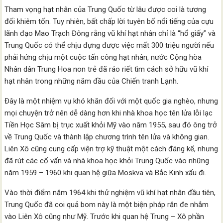
Tham vọng hạt nhân của Trung Quốc từ lâu được coi là tương
đối khiêm tốn. Tuy nhiên, bất chấp lời tuyên bố nổi tiếng của cựu
lãnh đạo Mao Trạch Đông rằng vũ khí hạt nhân chỉ là “hổ giấy” và
Trung Quốc có thể chịu đựng được việc mất 300 triệu người nếu
phải hứng chịu một cuộc tấn công hạt nhân, nước Cộng hòa
Nhân dân Trung Hoa non trẻ đã ráo riết tìm cách sở hữu vũ khí
hạt nhân trong những năm đầu của Chiến tranh Lạnh.
Đây là một nhiệm vụ khó khăn đối với một quốc gia nghèo, nhưng
mọi chuyện trở nên dễ dàng hơn khi nhà khoa học tên lửa lỗi lạc
Tiền Học Sâm bị trục xuất khỏi Mỹ vào năm 1955, sau đó ông trở
về Trung Quốc và thành lập chương trình tên lửa và không gian.
Liên Xô cũng cung cấp viện trợ kỹ thuật một cách đáng kể, nhưng
đã rút các cố vấn và nhà khoa học khỏi Trung Quốc vào những
năm 1959 – 1960 khi quan hệ giữa Moskva và Bắc Kinh xấu đi.
Vào thời điểm năm 1964 khi thử nghiệm vũ khí hạt nhân đầu tiên,
Trung Quốc đã coi quả bom này là một biện pháp răn đe nhắm
vào Liên Xô cũng như Mỹ. Trước khi quan hệ Trung – Xô phần