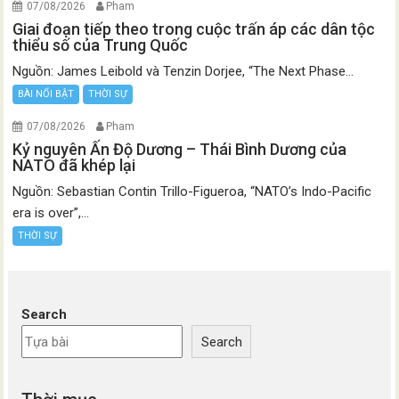
07/08/2026
Pham
Giai đoạn tiếp theo trong cuộc trấn áp các dân tộc
thiểu số của Trung Quốc
Nguồn: James Leibold và Tenzin Dorjee, “The Next Phase...
BÀI NỔI BẬT
THỜI SỰ
07/08/2026
Pham
Kỷ nguyên Ấn Độ Dương – Thái Bình Dương của
NATO đã khép lại
Nguồn: Sebastian Contin Trillo-Figueroa, “NATO’s Indo-Pacific
era is over”,...
THỜI SỰ
Search
Search