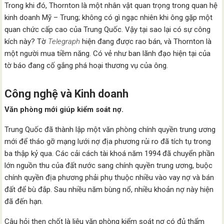
Trong khi đó, Thornton là một nhân vật quan trọng trong quan hệ
kinh doanh Mỹ – Trung; không có gì ngạc nhiên khi ông gặp một
quan chức cấp cao của Trung Quốc. Vậy tại sao lại có sự công
kích này? Tờ
Telegraph
hiện đang được rao bán, và Thornton là
một người mua tiềm năng. Có vẻ như ban lãnh đạo hiện tại của
tờ báo đang cố gắng phá hoại thương vụ của ông.
Công nghệ và Kinh doanh
Văn phòng mới giúp kiểm soát nợ.
Trung Quốc đã thành lập một văn phòng chính quyền trung ương
mới để tháo gỡ mạng lưới nợ địa phương rủi ro đã tích tụ trong
ba thập kỷ qua. Các cải cách tài khoá năm 1994 đã chuyển phần
lớn nguồn thu của đất nước sang chính quyền trung ương, buộc
chính quyền địa phương phải phụ thuộc nhiều vào vay nợ và bán
đất để bù đắp. Sau nhiều năm bùng nổ, nhiều khoản nợ này hiện
đã đến hạn.
Câu hỏi then chốt là liệu văn phòng kiểm soát nợ có đủ thẩm