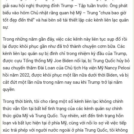
giải sau hội nghị thượng đỉnh Trump – Tập tuần trước. Ông phát
biểu vào hôm Chủ nhật rằng quan hệ Mỹ – Trung “chưa bao giờ
tốt đẹp đến thế” và hai bên sẽ tái thiết lập các kênh liên lạc quân
sự.
Trong những năm gần đây, việc các kênh này liên tục sụp đổ rồi
lại được khôi phục gần như đã trở thành chuyện cơm bữa. Các
kênh liên lạc quân sự bị đình chỉ trong nhiệm kỳ đầu của Trump,
được cựu Tổng thống Mỹ Joe Biden nối lại, bị Trung Quốc hủy bỏ
sau chuyến thăm Đài Loan của Chủ tịch Hạ viện Mỹ Nancy Pelosi
hồi năm 2022, được khôi phục một lần nữa dưới thời Biden, và bị
cắt đứt một lần nữa trong năm nay sau khi Trump trở lại nắm
quyền.
Trong thời bình, tôi cho rằng một số kênh liên lạc không chính
thức vẫn tồn tại bất kể tình trạng của các kênh quân sự chính
thức giữa Mỹ và Trung Quốc. Tuy nhiên, xét đến tình trạng hỗn
loạn và bất lực hiện tại ở phía Mỹ, cùng với nỗi lo sợ về việc tiếp
xúc trái phép với người nước ngoài ở phía Trung Quốc, tôi không