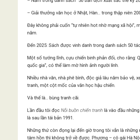
– Nằm trong danh sách “50 bản dịch xuất sắc thế kỷ 20
– Giải thưởng văn học ở Nhật, Hàn… trong thập niên 2
Đây không phải cuốn “tự nhiên hot nhờ mạng xã hội”, 
năm.
Đến 2025: Sách được vinh danh trong danh sách 50 tác
Một số tướng lĩnh, cựu chiến binh phản đối, cho rằng:
quốc gia”, có thể làm mờ hình ảnh người lính.
Nhiều nhà văn, nhà phê bình, độc giả lâu năm bảo vệ, x
tranh, một cột mốc của văn học hậu chiến.
Và thế là… bùng tranh cãi.
Lần đầu tôi đọc
Nỗi buồn chiến tranh
là vào đầu những
là sau lần tái bản 1991.
Những thứ còn đọng lại đến giờ trong tôi vẫn là những n
tâm hồn thì không trở về được. Phương – cô gái Hà Nội, 