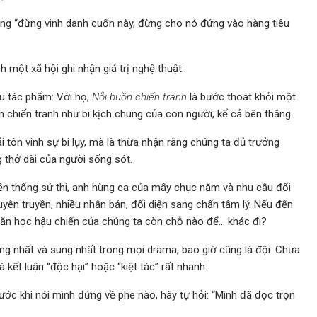
sang “đừng vinh danh cuốn này, đừng cho nó đứng vào hàng tiêu
 một xã hội ghi nhận giá trị nghệ thuật.
êu tác phẩm: Với họ,
Nỗi buồn chiến tranh
là bước thoát khỏi một
ìn chiến tranh như bi kịch chung của con người, kể cả bên thắng.
 tôn vinh sự bi lụy, mà là thừa nhận rằng chúng ta đủ trưởng
g thở dài của người sống sót.
ền thống sử thi, anh hùng ca của mấy chục năm và nhu cầu đổi
 tuyên truyền, nhiều nhân bản, đối diện sang chấn tâm lý. Nếu đến
ăn học hậu chiến của chúng ta còn chỗ nào để… khác đi?
g nhất và sung nhất trong mọi drama, bao giờ cũng là đội: Chưa
à kết luận “độc hại” hoặc “kiệt tác” rất nhanh.
trước khi nói mình đứng về phe nào, hãy tự hỏi: “Mình đã đọc trọn