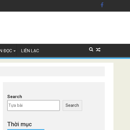
xe Đức
N ĐỌC
LIÊN LẠC
Search
Search
Thời mục