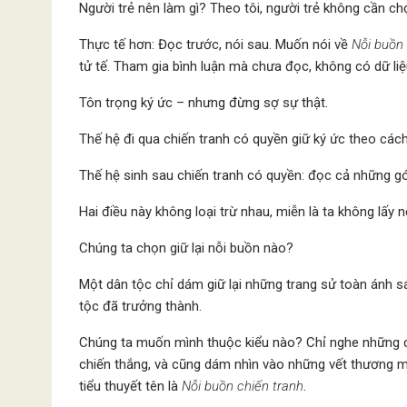
Người trẻ nên làm gì? Theo tôi, người trẻ không cần ch
Thực tế hơn: Đọc trước, nói sau. Muốn nói về
Nỗi buồn 
tử tế. Tham gia bình luận mà chưa đọc, không có dữ liệ
Tôn trọng ký ức – nhưng đừng sợ sự thật.
Thế hệ đi qua chiến tranh có quyền giữ ký ức theo cách
Thế hệ sinh sau chiến tranh có quyền: đọc cả những gó
Hai điều này không loại trừ nhau, miễn là ta không lấy 
Chúng ta chọn giữ lại nỗi buồn nào?
Một dân tộc chỉ dám giữ lại những trang sử toàn ánh sá
tộc đã trưởng thành.
Chúng ta muốn mình thuộc kiểu nào? Chỉ nghe những c
chiến thắng, và cũng dám nhìn vào những vết thương mà
tiểu thuyết tên là
Nỗi buồn chiến tranh
.