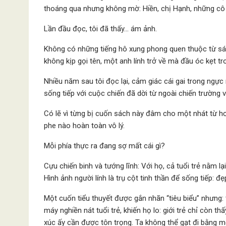
thoáng qua nhưng không mờ: Hiền, chị Hạnh, những cô g
Lần đầu đọc, tôi đã thấy… ám ảnh.
Không có những tiếng hô xung phong quen thuộc từ sá
không kịp gọi tên, một anh lính trở về mà đầu óc kẹt tr
Nhiều năm sau tôi đọc lại, cảm giác cái gai trong ngực
sống tiếp với cuộc chiến đã dời từ ngoài chiến trường 
Có lẽ vì từng bị cuốn sách này đâm cho một nhát từ hơ
phe nào hoàn toàn vô lý.
Mỗi phía thực ra đang sợ mất cái gì?
Cựu chiến binh và tướng lĩnh: Với họ, cả tuổi trẻ nằm lạ
Hình ảnh người lính là trụ cột tinh thần để sống tiếp: 
Một cuốn tiểu thuyết được gắn nhãn “tiêu biểu” nhưng: 
máy nghiền nát tuổi trẻ, khiến họ lo: giới trẻ chỉ còn t
xúc ấy cần được tôn trọng. Ta không thể gạt đi bằng m