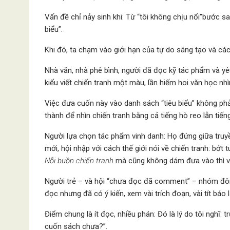
Vấn đề chỉ nảy sinh khi: Từ “tôi không chịu nổi”bước 
biểu”.
Khi đó, ta chạm vào giới hạn của tự do sáng tạo và cách
Nhà văn, nhà phê bình, người đã đọc kỹ tác phẩm và y
kiểu viết chiến tranh một màu, lần hiếm hoi văn học nh
Việc đưa cuốn này vào danh sách “tiêu biểu” không phải
thành để nhìn chiến tranh bằng cả tiếng hò reo lẫn tiến
Người lựa chọn tác phẩm vinh danh: Họ đứng giữa truy
mới, hội nhập với cách thế giới nói về chiến tranh: bớt
Nỗi buồn chiến tranh
mà cũng không dám đưa vào thì v
Người trẻ – và hội “chưa đọc đã comment” – nhóm đôn
đọc nhưng đã có ý kiến, xem vài trích đoạn, vài tít báo l
Điểm chung là ít đọc, nhiều phán: Đó là lý do tôi nghĩ: 
cuốn sách chưa?”.