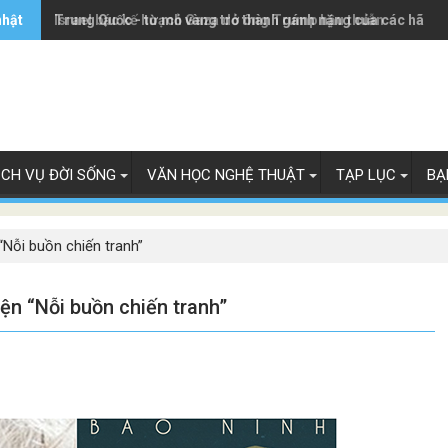
nhật
Trung Quốc - từ mỏ vàng trở thành gánh nặng của các hãng 
Israel bác kế hoạch Gaza do ông Trump hậu thuẫn
ỊCH VỤ ĐỜI SỐNG
VĂN HỌC NGHỆ THUẬT
TẠP LỤC
BẠ
“Nỗi buồn chiến tranh”
ện “Nỗi buồn chiến tranh”