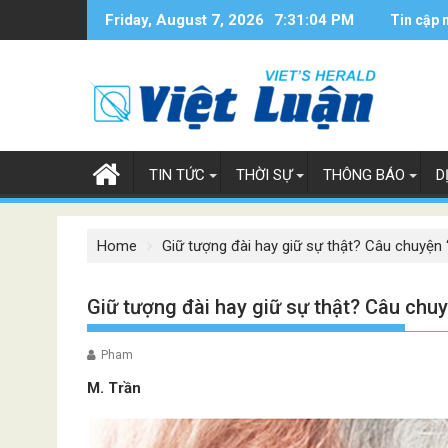
Skip
Friday, August 7, 2026
7:31:05 PM
Tin cập 
to
content
TIN TỨC
THỜI SỰ
THÔNG BÁO
D
Home
Giữ tượng đài hay giữ sự thật? Câu chuyện 
Giữ tượng đài hay giữ sự thật? Câu chuy
Pham
M. Trần