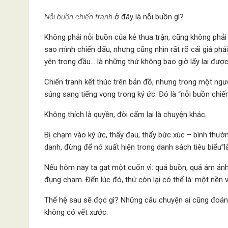
Nỗi buồn chiến tranh
ở đây là nỗi buồn gì?
Không phải nỗi buồn của kẻ thua trận, cũng không phải k
sao mình chiến đấu, nhưng cũng nhìn rất rõ cái giá phải 
yên trong đầu… là những thứ không bao giờ lấy lại được
Chiến tranh kết thúc trên bản đồ, nhưng trong một người
súng sang tiếng vọng trong ký ức. Đó là “nỗi buồn chi
Không thích là quyền, đòi cấm lại là chuyện khác.
Bị chạm vào ký ức, thấy đau, thấy bức xúc – bình thường
danh, đừng để nó xuất hiện trong danh sách tiêu biểu”l
Nếu hôm nay ta gạt một cuốn vì: quá buồn, quá ám ảnh”
đụng chạm. Đến lúc đó, thứ còn lại có thể là: một nền 
Thế hệ sau sẽ đọc gì? Những câu chuyện ai cũng đoán 
không có vết xước.