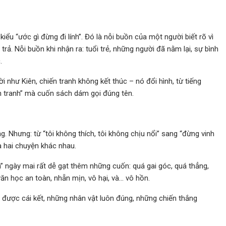
iểu “ước gì đừng đi lính”. Đó là nỗi buồn của một người biết rõ vì
trả. Nỗi buồn khi nhận ra: tuổi trẻ, những người đã nằm lại, sự bình
.
 như Kiên, chiến tranh không kết thúc – nó đổi hình, từ tiếng
ến tranh” mà cuốn sách dám gọi đúng tên.
. Nhưng: từ “tôi không thích, tôi không chịu nổi” sang “đừng vinh
à hai chuyện khác nhau.
 ngày mai rất dễ gạt thêm những cuốn: quá gai góc, quá thẳng,
văn học an toàn, nhẵn mịn, vô hại, và… vô hồn.
được cái kết, những nhân vật luôn đúng, những chiến thắng