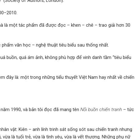
” (Society of Authors, London).
000–2010.
mà là một tác phẩm đã được đọc – khen – chê – trao giải hơn 30
 phẩm văn học – nghệ thuật tiêu biểu sau thống nhất.
 Quá buồn, quá ám ảnh, không phù hợp để vinh danh tầm “tiêu biểu
em đây là: một trong những tiểu thuyết Việt Nam hay nhất về chiến
 năm 1990, và bản tôi đọc đã mang tên
Nỗi buồn chiến tranh
– tức
hân vật: Kiên – anh lính trinh sát sống sót sau chiến tranh nhưng
vừa là tuổi trẻ, vừa là tình yêu, vừa là vết thương. Những phụ nữ