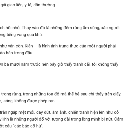
ái giao liên, y tá, dân thường…
ch hồi nhỏ. Thay vào đó là những đêm rừng ẩm sũng, xác người
ong tiếng vọng quá khứ.
 như vẫn còn. Kiên – là hình ảnh trung thực của một người phải
vào bên trong đầu.
n ba mươi năm trước nên bây giờ thấy tranh cãi, tôi không thấy
i trong rừng, trong những tọa độ mà thế hệ sau chỉ thấy trên giấy.
đẹp, sáng, không được phép rạn.
tràn ngập mệt mỏi, day dứt, ám ảnh, chiến tranh hiện lên như cỗ
hấy lính là những người đổ vỡ, tượng đài trong lòng mình bị nứt. Cảm
ột câu “các bác cổ hủ”.