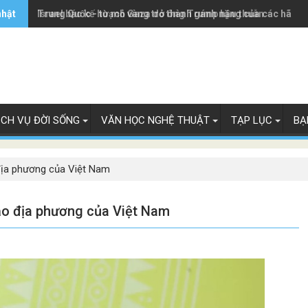
nhật
Trung Quốc - từ mỏ vàng trở thành gánh nặng của các hãng 
Israel bác kế hoạch Gaza do ông Trump hậu thuẫn
ỊCH VỤ ĐỜI SỐNG
VĂN HỌC NGHỆ THUẬT
TẠP LỤC
BẠ
 địa phương của Việt Nam
đạo địa phương của Việt Nam