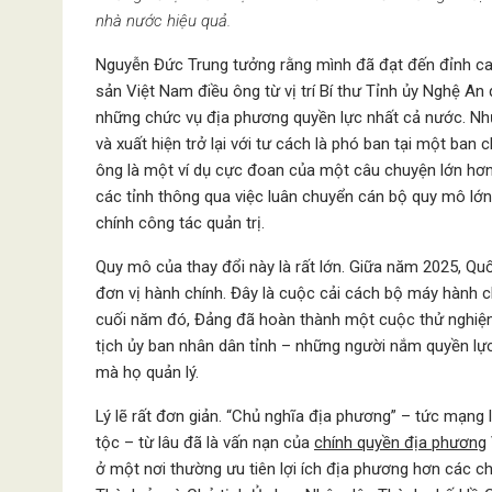
nhà nước hiệu quả.
Nguyễn Đức Trung tưởng rằng mình đã đạt đến đỉnh ca
sản Việt Nam điều ông từ vị trí Bí thư Tỉnh ủy Nghệ A
những chức vụ địa phương quyền lực nhất cả nước. Nh
và xuất hiện trở lại với tư cách là phó ban tại một ban
ông là một ví dụ cực đoan của một câu chuyện lớn hơ
các tỉnh thông qua việc luân chuyển cán bộ quy mô lớ
chính công tác quản trị.
Quy mô của thay đổi này là rất lớn. Giữa năm 2025, Qu
đơn vị hành chính. Đây là cuộc cải cách bộ máy hành 
cuối năm đó, Đảng đã hoàn thành một cuộc thử nghiệm
tịch ủy ban nhân dân tỉnh – những người nắm quyền lực
mà họ quản lý.
Lý lẽ rất đơn giản. “Chủ nghĩa địa phương” – tức mạng 
tộc – từ lâu đã là vấn nạn của
chính quyền địa phương
ở một nơi thường ưu tiên lợi ích địa phương hơn các chỉ