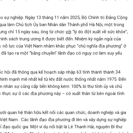
o sự nghiệp. Ngày 13 tháng 11 năm 2025, Bộ Chính trị Đảng Cộng
n qua làm Chủ tịch Ủy ban Nhân dân Thành phố Hà Nội, một trong
ưng chỉ 15 ngày sau, ông từ chức
với
“lý do đột xuất về sức khỏe”,
 chính sách trung ương ít được biết đến. Nhiệm kỳ ngắn ngủi của
n: nỗ lực của Việt Nam nhằm khắc phục “chủ nghĩa địa phương” ở
n đã tạo ra một “băng chuyền” lãnh đạo có nguy cơ làm suy yếu
ốc hội đã thông qua kế hoạch sáp nhập 63 tỉnh thành thành 34
chính mạnh mẽ nhất kể từ khi đất nước thống nhất năm 1975. Đến
 nhân sự cũng cấp tiến không kém: 100% bí thư tỉnh ủy và chủ
 thực sự ở các địa phương này – có xuất thân từ bên ngoài tỉnh
lưới quan hệ thân hữu kết nối các quan chức, doanh nghiệp và gia
Việt Nam . Các lãnh đạo địa phương đi lên và xây dựng sự nghiệp
 đạo quốc gia. Một ví dụ nổi bật là Lê Thanh Hải, nguyên Bí thư