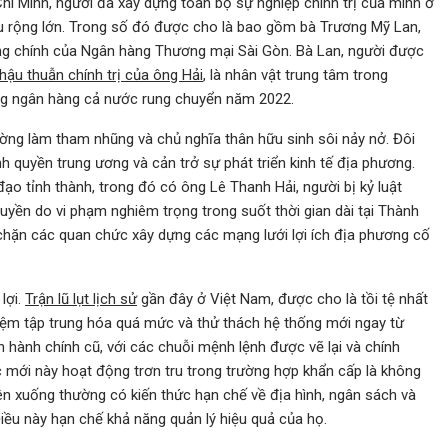
í Minh, người đã xây dựng toàn bộ sự nghiệp chính trị của mình ở
u rộng lớn. Trong số đó được cho là bao gồm bà Trương Mỹ Lan,
ng chính của Ngân hàng Thương mại Sài Gòn. Bà Lan, người được
 hậu thuẫn chính trị của ông Hải
, là nhân vật trung tâm trong
ống ngân hàng cả nước rung chuyển năm 2022.
ờng làm tham nhũng và chủ nghĩa thân hữu sinh sôi nảy nở. Đôi
h quyền trung ương và cản trở sự phát triển kinh tế địa phương.
ạo tỉnh thành, trong đó có ông Lê Thanh Hải, người bị kỷ luật
uyền do vi phạm nghiêm trọng trong suốt thời gian dài tại Thành
hặn các quan chức xây dựng các mạng lưới lợi ích địa phương cố
lợi.
Trận lũ lụt lịch sử
gần đây ở Việt Nam, được cho là tồi tệ nhất
hiệm tập trung hóa quá mức và thử thách hệ thống mới ngay từ
 hành chính cũ, với các chuỗi mệnh lệnh được vẽ lại và chính
c mới này hoạt động trơn tru trong trường hợp khẩn cấp là không
n xuống thường có kiến ​​thức hạn chế về địa hình, ngân sách và
Điều này hạn chế khả năng quản lý hiệu quả của họ.