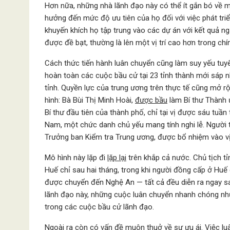
Hơn nữa, những nhà lãnh đạo này có thể ít gắn bó về m
hưởng đến mức độ ưu tiên của họ đối với việc phát triể
khuyến khích họ tập trung vào các dự án với kết quả n
được đề bạt, thường là lên một vị trí cao hơn trong chí
Cách thức tiến hành luân chuyển cũng làm suy yếu tuy
hoàn toàn các cuộc bầu cử tại 23 tỉnh thành mới sáp 
tỉnh. Quyền lực của trung ương trên thực tế cũng mở r
hình: Bà Bùi Thị Minh Hoài,
được bầu
làm Bí thư Thành ủ
Bí thư đầu tiên của thành phố, chỉ tại vị được sáu tuầ
Nam, một chức danh chủ yếu mang tính nghi lễ. Người
Trưởng ban Kiểm tra Trung ương, được bổ nhiệm vào vị
Mô hình này lặp đi
lặp lại
trên khắp cả nước. Chủ tịch t
Huế chỉ sau hai tháng, trong khi người đồng cấp ở Huế
được chuyển đến Nghệ An — tất cả đều diễn ra ngay sa
lãnh đạo này, những cuộc luân chuyển nhanh chóng như 
trong các cuộc bầu cử lãnh đạo.
Ngoài ra còn có vấn đề muôn thuở về sự ưu ái. Việc l