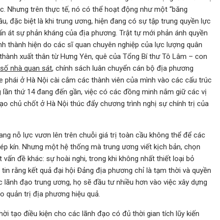
c. Nhưng trên thực tế, nó có thể hoạt động như một “băng
 đặc biệt là khi trung ương, hiện đang có sự tập trung quyền lực
lấn át sự phản kháng của địa phương. Trật tự mới phản ánh quyền
 tỉnh thành hiện do các sĩ quan chuyên nghiệp của lực lượng quân
h thành xuất thân từ Hưng Yên, quê của Tổng Bí thư Tô Lâm – con
số nhà quan sát
, chính sách luân chuyển cán bộ địa phương
he phái ở Hà Nội cài cắm các thành viên của mình vào các cấu trúc
g lần thứ 14 đang đến gần, việc có các đồng minh nắm giữ các vị
ạo chủ chốt ở Hà Nội thúc đẩy chương trình nghị sự chính trị của
ng nỗ lực vươn lên trên chuỗi giá trị toàn cầu không thể để các
p kín. Nhưng một hệ thống mà trung ương viết kịch bản, chọn
 vấn đề khác: sự hoài nghi, trong khi không nhất thiết loại bỏ
tin rằng kết quả đại hội Đảng địa phương chỉ là tạm thời và quyền
c lãnh đạo trung ương, họ sẽ đầu tư nhiều hơn vào việc xây dựng
o quản trị địa phương hiệu quả.
 tạo điều kiện cho các lãnh đạo có đủ thời gian tích lũy kiến ​​