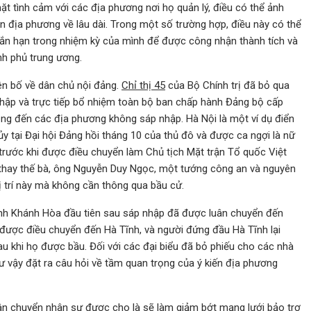
ặt tình cảm với các địa phương nơi họ quản lý, điều có thể ảnh
n địa phương về lâu dài. Trong một số trường hợp, điều này có thể
gắn hạn trong nhiệm kỳ của mình để được công nhận thành tích và
nh phủ trung ương.
ên bố về dân chủ nội đảng.
Chỉ thị 45
của Bộ Chính trị đã bỏ qua
nhập và trực tiếp bổ nhiệm toàn bộ ban chấp hành Đảng bộ cấp
ộng đến các địa phương không sáp nhập. Hà Nội là một ví dụ điển
y tại Đại hội Đảng hồi tháng 10 của thủ đô và được ca ngợi là nữ
n trước khi được điều chuyển làm Chủ tịch Mặt trận Tổ quốc Việt
 thay thế bà, ông Nguyễn Duy Ngọc, một tướng công an và nguyên
 trí này mà không cần thông qua bầu cử.
ỉnh Khánh Hòa đầu tiên sau sáp nhập đã được luân chuyển đến
 được điều chuyển đến Hà Tĩnh, và người đứng đầu Hà Tĩnh lại
u khi họ được bầu. Đối với các đại biểu đã bỏ phiếu cho các nhà
vậy đặt ra câu hỏi về tầm quan trọng của ý kiến ​​địa phương
uân chuyển nhân sự được cho là sẽ làm giảm bớt mạng lưới bảo trợ