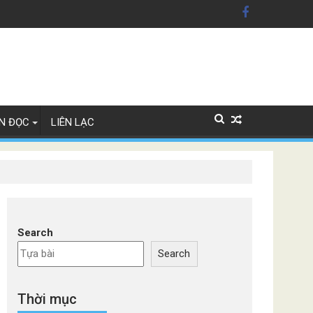
xe Đức
N ĐỌC
LIÊN LẠC
Search
Search
Thời mục