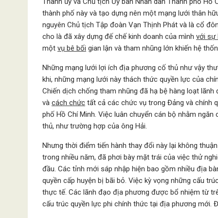
Thành ủy và Chủ tịch Ủy ban Nhân dân Thành phố Hồ Ch
thành phố này và tạo dựng nên một mạng lưới thân hữ
nguyên Chủ tịch Tập đoàn Vạn Thịnh Phát và là cổ đô
cho là đã xây dựng đế chế kinh doanh của mình
với sự
một
vụ bê bối
gian lận và tham nhũng lớn khiến hệ th
Những mạng lưới lợi ích địa phương cố thủ như vậy thư
khi, những mạng lưới này thách thức quyền lực của chín
Chiến dịch chống tham nhũng đã hạ bệ hàng loạt lãnh đ
và
cách chức
tất cả các chức vụ trong Đảng và chính q
phố Hồ Chí Minh. Việc luân chuyển cán bộ nhằm ngăn c
thủ, như trường hợp của ông Hải.
Nhưng thời điểm tiến hành thay đổi này lại không thuận 
trong nhiều năm, đã phơi bày mặt trái của việc thử ng
đầu. Các tỉnh mới sáp nhập hiện bao gồm nhiều địa bàn
quyền cấp huyện bị bãi bỏ. Việc kỳ vọng những cấu trú
thực tế. Các lãnh đạo địa phương được bổ nhiệm từ trê
cấu trúc quyền lực phi chính thức tại địa phương mới. 