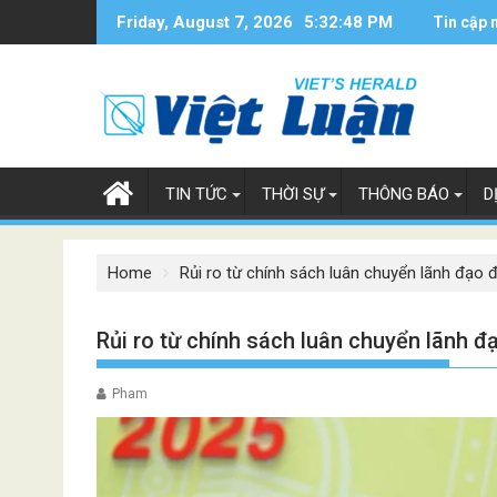
Skip
Friday, August 7, 2026
5:32:49 PM
Tin cập 
to
content
TIN TỨC
THỜI SỰ
THÔNG BÁO
D
Home
Rủi ro từ chính sách luân chuyển lãnh đạo
Rủi ro từ chính sách luân chuyển lãnh 
Pham