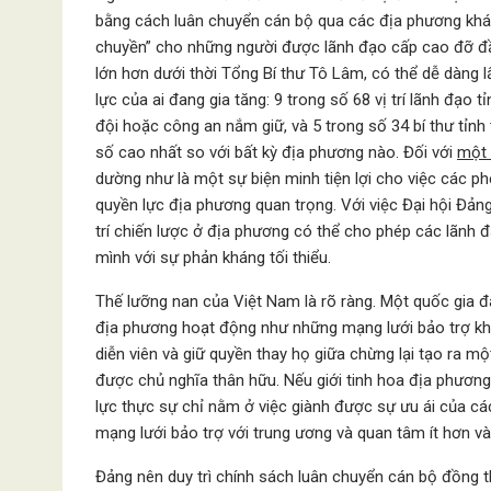
bằng cách luân chuyển cán bộ qua các địa phương khá
chuyền” cho những người được lãnh đạo cấp cao đỡ đầu,
lớn hơn dưới thời Tổng Bí thư Tô Lâm, có thể dễ dàng 
lực của ai đang gia tăng: 9 trong số 68 vị trí lãnh đạo
đội hoặc công an nắm giữ, và 5 trong số 34 bí thư tỉn
số cao nhất so với ​​bất kỳ địa phương nào. Đối với
một 
dường như là một sự biện minh tiện lợi cho việc các p
quyền lực địa phương quan trọng. Với việc Đại hội Đản
trí chiến lược ở địa phương có thể cho phép các lãnh đ
mình với sự phản kháng tối thiểu.
Thế lưỡng nan của Việt Nam là rõ ràng. Một quốc gia đa
địa phương hoạt động như những mạng lưới bảo trợ khé
diễn viên và giữ quyền thay họ giữa chừng lại tạo ra một
được chủ nghĩa thân hữu. Nếu giới tinh hoa địa phương 
lực thực sự chỉ nằm ở việc giành được sự ưu ái của cá
mạng lưới bảo trợ với trung ương và quan tâm ít hơn và
Đảng nên duy trì chính sách luân chuyển cán bộ đồng thời