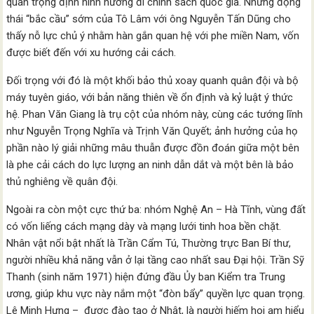
quan trọng định hình hướng đi chính sách quốc gia. Những động
thái “bắc cầu” sớm của Tô Lâm với ông Nguyễn Tấn Dũng cho
thấy nỗ lực chủ ý nhằm hàn gắn quan hệ với phe miền Nam, vốn
được biết đến với xu hướng cải cách.
Đối trọng với đó là một khối bảo thủ xoay quanh quân đội và bộ
máy tuyên giáo, với bản năng thiên về ổn định và kỷ luật ý thức
hệ. Phan Văn Giang là trụ cột của nhóm này, cùng các tướng lĩnh
như Nguyễn Trọng Nghĩa và Trịnh Văn Quyết; ảnh hưởng của họ
phần nào lý giải những mâu thuẫn được đồn đoán giữa một bên
là phe cải cách do lực lượng an ninh dẫn dắt và một bên là bảo
thủ nghiêng về quân đội.
Ngoài ra còn một cực thứ ba: nhóm Nghệ An – Hà Tĩnh, vùng đất
có vốn liếng cách mạng dày và mạng lưới tinh hoa bền chặt.
Nhân vật nổi bật nhất là Trần Cẩm Tú, Thường trực Ban Bí thư,
người nhiều khả năng vẫn ở lại tầng cao nhất sau Đại hội. Trần Sỹ
Thanh (sinh năm 1971) hiện đứng đầu Ủy ban Kiểm tra Trung
ương, giúp khu vực này nắm một “đòn bẩy” quyền lực quan trọng.
Lê Minh Hưng – được đào tạo ở Nhật, là người hiếm hoi am hiểu