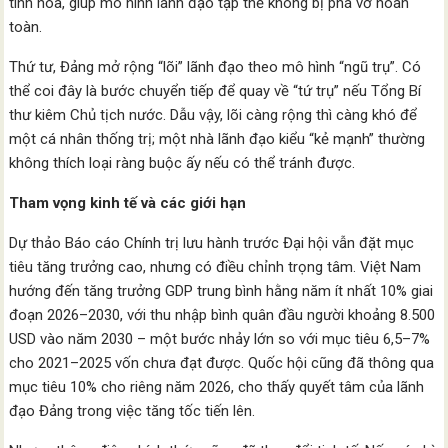
tinh hoa, giúp mô hình lãnh đạo tập thể không bị phá vỡ hoàn
toàn.
Thứ tư, Đảng mở rộng “lõi” lãnh đạo theo mô hình “ngũ trụ”. Có
thể coi đây là bước chuyển tiếp để quay về “tứ trụ” nếu Tổng Bí
thư kiêm Chủ tịch nước. Dẫu vậy, lõi càng rộng thì càng khó để
một cá nhân thống trị; một nhà lãnh đạo kiểu “kẻ mạnh” thường
không thích loại ràng buộc ấy nếu có thể tránh được.
Tham vọng kinh tế và các giới hạn
Dự thảo Báo cáo Chính trị lưu hành trước Đại hội vẫn đặt mục
tiêu tăng trưởng cao, nhưng có điều chỉnh trọng tâm. Việt Nam
hướng đến tăng trưởng GDP trung bình hằng năm ít nhất 10% giai
đoạn 2026–2030, với thu nhập bình quân đầu người khoảng 8.500
USD vào năm 2030 – một bước nhảy lớn so với mục tiêu 6,5–7%
cho 2021–2025 vốn chưa đạt được. Quốc hội cũng đã thông qua
mục tiêu 10% cho riêng năm 2026, cho thấy quyết tâm của lãnh
đạo Đảng trong việc tăng tốc tiến lên.