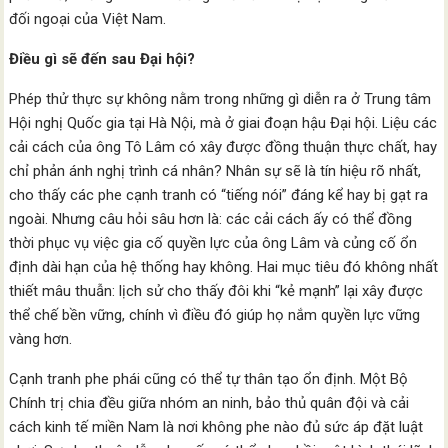
đối ngoại của Việt Nam.
Điều gì sẽ đến sau Đại hội?
Phép thử thực sự không nằm trong những gì diễn ra ở Trung tâm
Hội nghị Quốc gia tại Hà Nội, mà ở giai đoạn hậu Đại hội. Liệu các
cải cách của ông Tô Lâm có xây được đồng thuận thực chất, hay
chỉ phản ánh nghị trình cá nhân? Nhân sự sẽ là tín hiệu rõ nhất,
cho thấy các phe cạnh tranh có “tiếng nói” đáng kể hay bị gạt ra
ngoài. Nhưng câu hỏi sâu hơn là: các cải cách ấy có thể đồng
thời phục vụ việc gia cố quyền lực của ông Lâm và củng cố ổn
định dài hạn của hệ thống hay không. Hai mục tiêu đó không nhất
thiết mâu thuẫn: lịch sử cho thấy đôi khi “kẻ mạnh” lại xây được
thể chế bền vững, chính vì điều đó giúp họ nắm quyền lực vững
vàng hơn.
Cạnh tranh phe phái cũng có thể tự thân tạo ổn định. Một Bộ
Chính trị chia đều giữa nhóm an ninh, bảo thủ quân đội và cải
cách kinh tế miền Nam là nơi không phe nào đủ sức áp đặt luật