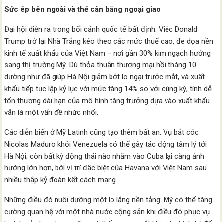
Sức ép bên ngoài và thế cân bằng ngoại giao
Đại hội diễn ra trong bối cảnh quốc tế bất định. Việc Donald
Trump trở lại Nhà Trắng kéo theo các mức thuế cao, đe dọa nền
kinh tế xuất khẩu của Việt Nam – nơi gần 30% kim ngạch hướng
sang thị trường Mỹ. Dù thỏa thuận thương mại hồi tháng 10
dường như đã giúp Hà Nội giảm bớt lo ngại trước mắt, và xuất
khẩu tiếp tục lập kỷ lục với mức tăng 14% so với cùng kỳ, tính dễ
tổn thương dài hạn của mô hình tăng trưởng dựa vào xuất khẩu
vẫn là một vấn đề nhức nhối.
Các diễn biến ở Mỹ Latinh cũng tạo thêm bất an. Vụ bắt cóc
Nicolas Maduro khỏi Venezuela có thể gây tác động tâm lý tới
Hà Nội; còn bất kỳ động thái nào nhằm vào Cuba lại càng ảnh
hưởng lớn hơn, bởi vị trí đặc biệt của Havana với Việt Nam sau
nhiều thập kỷ đoàn kết cách mạng.
Những điều đó nuôi dưỡng một lo lắng nền tảng: Mỹ có thể tăng
cường quan hệ với một nhà nước cộng sản khi điều đó phục vụ