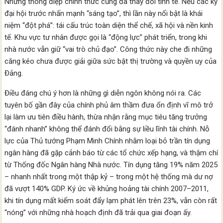
Nhưng thông điệp chính thức cũng đã thay đổi tinh tế. Nếu các kỳ
đại hội trước nhấn mạnh “sáng tạo”, thì lần này nổi bật là khái
niệm “đột phá”: tái cấu trúc toàn diện thể chế, xã hội và nền kinh
tế. Khu vực tư nhân được gọi là “động lực” phát triển, trong khi
nhà nước vẫn giữ “vai trò chủ đạo”. Công thức này che đi những
căng kéo chưa được giải giữa sức bật thị trường và quyền uy của
Đảng.
Điều đáng chú ý hơn là những gì diễn ngôn không nói ra. Các
tuyên bố gần đây của chính phủ âm thầm đưa ổn định vĩ mô trở
lại làm ưu tiên điều hành, thừa nhận rằng mục tiêu tăng trưởng
“đánh nhanh” không thể đánh đổi bằng sự liều lĩnh tài chính. Nỗ
lực của Thủ tướng Phạm Minh Chính nhằm loại bỏ trần tín dụng
ngân hàng đã gặp cảnh báo từ các tổ chức xếp hạng, và thậm chí
từ Thống đốc Ngân hàng Nhà nước. Tín dụng tăng 19% năm 2025
– nhanh nhất trong một thập kỷ – trong một hệ thống mà dư nợ
đã vượt 140% GDP. Ký ức về khủng hoảng tài chính 2007–2011,
khi tín dụng mất kiểm soát đẩy lạm phát lên trên 23%, vẫn còn rất
“nóng” với những nhà hoạch định đã trải qua giai đoạn ấy.