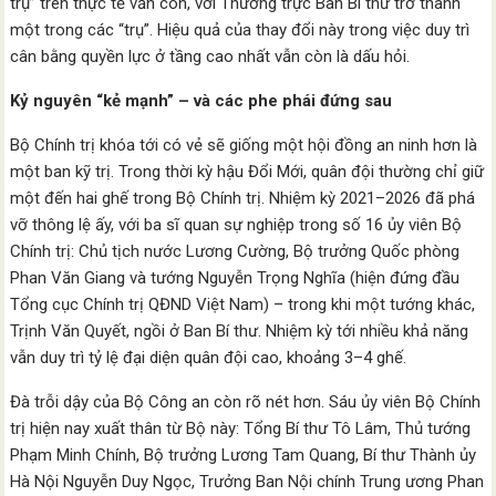
trụ” trên thực tế vẫn còn, với Thường trực Ban Bí thư trở thành
một trong các “trụ”. Hiệu quả của thay đổi này trong việc duy trì
cân bằng quyền lực ở tầng cao nhất vẫn còn là dấu hỏi.
Kỷ nguyên “kẻ mạnh” – và các phe phái đứng sau
Bộ Chính trị khóa tới có vẻ sẽ giống một hội đồng an ninh hơn là
một ban kỹ trị. Trong thời kỳ hậu Đổi Mới, quân đội thường chỉ giữ
một đến hai ghế trong Bộ Chính trị. Nhiệm kỳ 2021–2026 đã phá
vỡ thông lệ ấy, với ba sĩ quan sự nghiệp trong số 16 ủy viên Bộ
Chính trị: Chủ tịch nước Lương Cường, Bộ trưởng Quốc phòng
Phan Văn Giang và tướng Nguyễn Trọng Nghĩa (hiện đứng đầu
Tổng cục Chính trị QĐND Việt Nam) – trong khi một tướng khác,
Trịnh Văn Quyết, ngồi ở Ban Bí thư. Nhiệm kỳ tới nhiều khả năng
vẫn duy trì tỷ lệ đại diện quân đội cao, khoảng 3–4 ghế.
Đà trỗi dậy của Bộ Công an còn rõ nét hơn. Sáu ủy viên Bộ Chính
trị hiện nay xuất thân từ Bộ này: Tổng Bí thư Tô Lâm, Thủ tướng
Phạm Minh Chính, Bộ trưởng Lương Tam Quang, Bí thư Thành ủy
Hà Nội Nguyễn Duy Ngọc, Trưởng Ban Nội chính Trung ương Phan