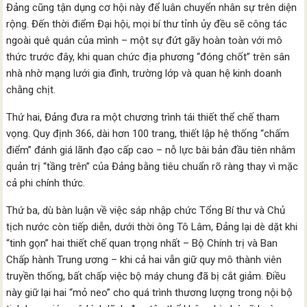
Đảng cũng tận dụng cơ hội này để luân chuyển nhân sự trên diện
rộng. Đến thời điểm Đại hội, mọi bí thư tỉnh ủy đều sẽ công tác
ngoài quê quán của mình – một sự đứt gãy hoàn toàn với mô
thức trước đây, khi quan chức địa phương “đóng chốt” trên sân
nhà nhờ mạng lưới gia đình, trường lớp và quan hệ kinh doanh
chằng chịt.
Thứ hai, Đảng đưa ra một chương trình tái thiết thể chế tham
vọng. Quy định 366, dài hơn 100 trang, thiết lập hệ thống “chấm
điểm” đánh giá lãnh đạo cấp cao – nỗ lực bài bản đầu tiên nhằm
quản trị “tầng trên” của Đảng bằng tiêu chuẩn rõ ràng thay vì mặc
cả phi chính thức.
Thứ ba, dù bàn luận về việc sáp nhập chức Tổng Bí thư và Chủ
tịch nước còn tiếp diễn, dưới thời ông Tô Lâm, Đảng lại dè dặt khi
“tinh gọn” hai thiết chế quan trọng nhất – Bộ Chính trị và Ban
Chấp hành Trung ương – khi cả hai vẫn giữ quy mô thành viên
truyền thống, bất chấp việc bộ máy chung đã bị cắt giảm. Điều
này giữ lại hai “mỏ neo” cho quá trình thương lượng trong nội bộ