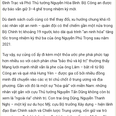
Đình Trạc và Phó Thủ tướng Nguyễn Hòa Bình. Bộ Công an được
dự báo vẫn giữ 3–4 ghế trong nhiệm kỳ mới.
Dù danh sách cuối cùng có thể thay đổi, xu hướng chung khá rõ:
các nhân vật an ninh – quân đội có thể chiếm gần một nửa trong
Bộ Chính trị khoảng 19 người, kéo dài quá trình “an ninh hóa” tăng
tốc trong nhiệm kỳ thứ ba của ông Nguyễn Phú Trọng sau năm
2021.
Tuy vậy, sự củng cố ấy đi kèm một thỏa ước phe phái phức tạp
hơn nhiều so với cách phân chia “bảo thủ và kỹ trị” thường thấy.
Mạng lưới mạnh nhất vẫn là phe của ông Lâm – bắt rễ từ Bộ
Công an và quê nhà Hưng Yên – được gia cố bởi nhiều đồng
minh đã chuyển vào các vị trí chủ chốt ở trung ương và địa
phương. Gần với đó là một sự “hòa giải” với miền Nam: những
nhân vật gắn với cựu Thủ tướng Nguyễn Tấn Dũng không còn bị
xem là “ngoài rìa” chính trị. Con trai ông Dũng, Nguyễn Thanh
Nghị – một kỹ sư du học Mỹ, cựu Bộ trưởng Xây dựng – hiện lãnh
đạo Ban Chính sách và Chiến lược Trung ương, vốn giữ vai trò