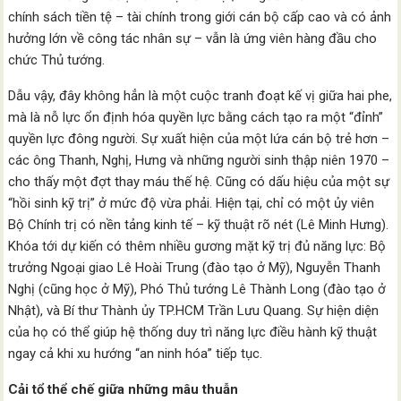
chính sách tiền tệ – tài chính trong giới cán bộ cấp cao và có ảnh
hưởng lớn về công tác nhân sự – vẫn là ứng viên hàng đầu cho
chức Thủ tướng.
Dẫu vậy, đây không hẳn là một cuộc tranh đoạt kế vị giữa hai phe,
mà là nỗ lực ổn định hóa quyền lực bằng cách tạo ra một “đỉnh”
quyền lực đông người. Sự xuất hiện của một lứa cán bộ trẻ hơn –
các ông Thanh, Nghị, Hưng và những người sinh thập niên 1970 –
cho thấy một đợt thay máu thế hệ. Cũng có dấu hiệu của một sự
“hồi sinh kỹ trị” ở mức độ vừa phải. Hiện tại, chỉ có một ủy viên
Bộ Chính trị có nền tảng kinh tế – kỹ thuật rõ nét (Lê Minh Hưng).
Khóa tới dự kiến có thêm nhiều gương mặt kỹ trị đủ năng lực: Bộ
trưởng Ngoại giao Lê Hoài Trung (đào tạo ở Mỹ), Nguyễn Thanh
Nghị (cũng học ở Mỹ), Phó Thủ tướng Lê Thành Long (đào tạo ở
Nhật), và Bí thư Thành ủy TP.HCM Trần Lưu Quang. Sự hiện diện
của họ có thể giúp hệ thống duy trì năng lực điều hành kỹ thuật
ngay cả khi xu hướng “an ninh hóa” tiếp tục.
Cải tổ thể chế giữa những mâu thuẫn