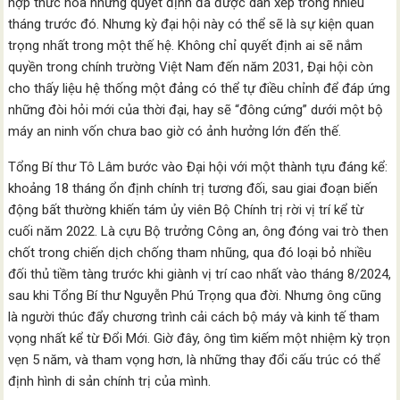
hợp thức hóa những quyết định đã được dàn xếp trong nhiều
tháng trước đó. Nhưng kỳ đại hội này có thể sẽ là sự kiện quan
trọng nhất trong một thế hệ. Không chỉ quyết định ai sẽ nắm
quyền trong chính trường Việt Nam đến năm 2031, Đại hội còn
cho thấy liệu hệ thống một đảng có thể tự điều chỉnh để đáp ứng
những đòi hỏi mới của thời đại, hay sẽ “đông cứng” dưới một bộ
máy an ninh vốn chưa bao giờ có ảnh hưởng lớn đến thế.
Tổng Bí thư Tô Lâm bước vào Đại hội với một thành tựu đáng kể:
khoảng 18 tháng ổn định chính trị tương đối, sau giai đoạn biến
động bất thường khiến tám ủy viên Bộ Chính trị rời vị trí kể từ
cuối năm 2022. Là cựu Bộ trưởng Công an, ông đóng vai trò then
chốt trong chiến dịch chống tham nhũng, qua đó loại bỏ nhiều
đối thủ tiềm tàng trước khi giành vị trí cao nhất vào tháng 8/2024,
sau khi Tổng Bí thư Nguyễn Phú Trọng qua đời. Nhưng ông cũng
là người thúc đẩy chương trình cải cách bộ máy và kinh tế tham
vọng nhất kể từ Đổi Mới. Giờ đây, ông tìm kiếm một nhiệm kỳ trọn
vẹn 5 năm, và tham vọng hơn, là những thay đổi cấu trúc có thể
định hình di sản chính trị của mình.