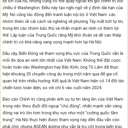
lợi ích của họ, nhưng cũng có thể quay ngoắt khi gió chính trị đổi
chiều ở Washington. Điều này tạo nghi ngờ về ý định dài hạn của
Mỹ. Nó cũng tác động đến tranh luận nội bộ ở Việt Nam: các
nhóm thiên về cải cách và nghiêng về phương Tây mất bớt tự tin,
trong khi các nhóm bảo thủ và nhấn mạnh an ninh có thêm lợi
thế. Lập luận của Trung Quốc rằng Mỹ khó đoán và dễ can thiệp
chính trị có khả năng vang vọng mạnh hơn tại Hà Nội.
Dẫu vậy, Biển Đông và tham vọng khu vực của Trung Quốc vẫn là
mối đe dọa an ninh lớn nhất của Việt Nam. Không thể đặt cược
hoàn toàn vào Washington hay Bắc Kinh, ông Tô Lâm đã thực
hiện khoảng 20 chuyến công du trong một năm qua để gia cố
quan hệ trên nhiều hướng. Kết quả là Việt Nam hiện có 14 đối tác
chiến lược toàn diện, so với chỉ 6 vào cuối năm 2024.
Báo cáo Chính trị cũng phản ánh sự tự tin tăng lên của Việt Nam
trong việc theo đuổi đối ngoại “chủ động”, nhấn mạnh sẵn sàng
đóng vai trò lớn hơn trong khu vực như một “cường quốc tầm
trung”. Hà Nội thực hiện được tham vọng này đến đâu vẫn còn
phải chờ, nhưng ASEAN dường như vẫn là trụ cột trong kiến trúc