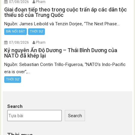
07/08/2026
Pham
Giai đoạn tiếp theo trong cuộc trấn áp các dân tộc
thiểu số của Trung Quốc
Nguồn: James Leibold và Tenzin Dorjee, “The Next Phase...
BÀI NỔI BẬT
THỜI SỰ
07/08/2026
Pham
Kỷ nguyên Ấn Độ Dương – Thái Bình Dương của
NATO đã khép lại
Nguồn: Sebastian Contin Trillo-Figueroa, “NATO’s Indo-Pacific
era is over”,...
THỜI SỰ
Search
Search