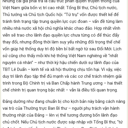
Nhưng cái giá phải trả là cấu trúc phân quyền truyền thống của
Việt Nam giữa bốn vị trí cao nhất: Tổng Bí thư, Chủ tịch nước,
Thủ tướng và Chủ tịch Quốc hội. “Tứ trụ” vốn được thiết kế để
tránh tình trạng tập trung quyền lực cực đoan – vấn đề từng làm
nhiều nhà nước xã hội chủ nghĩa khác chao đảo. Hợp nhất vĩnh
viễn sẽ trao cho lãnh đạo quyền lực chưa từng có để thúc đẩy
thay đổi, nhưng đồng thời làm suy yếu những đối trọng thể chế
vốn giúp hệ thống duy trì độ bền bỉ bất ngờ từ sau Đổi Mới. Lịch
sử cũng cho thấy mỗi khi hệ thống Việt Nam nghiêng về “nhất
nguyên cá nhân” – như thời kỳ hậu chiến dưới sự lãnh đạo của
TBT Lê Duẩn – kinh tế và xã hội thường chịu tổn hại. Vì vậy, việc
duy trì lãnh đạo tập thể đủ mạnh và các cơ chế trách nhiệm giải
trình trong Bộ Chính trị và Ban Chấp hành Trung ương – hai thiết
chế chính trị quan trọng bậc nhất – vẫn là điều tối quan trọng.
Đảng dường như đang chuẩn bị cho kịch bản này bằng cách nâng
vai trò của Thường trực Ban Bí thư – người phụ trách vận hành
thường nhật của Đảng – lên vị thế tương đương bốn lãnh đạo
chủ chốt. Nếu Chủ tịch nước được sáp nhập với Tổng Bí thư, “tứ