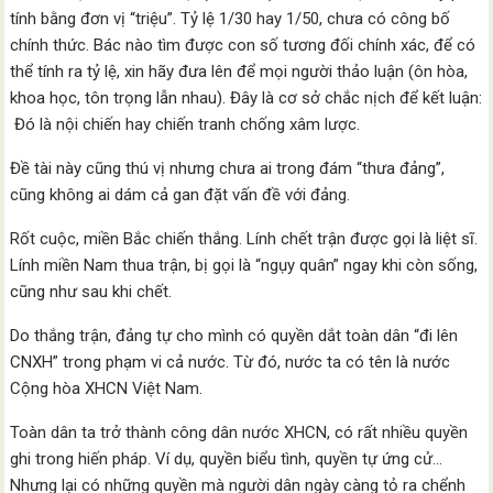
tính bằng đơn vị “triệu”. Tỷ lệ 1/30 hay 1/50, chưa có công bố
chính thức. Bác nào tìm được con số tương đối chính xác, để có
thể tính ra tỷ lệ, xin hãy đưa lên để mọi người thảo luận (ôn hòa,
khoa học, tôn trọng lẫn nhau). Đây là cơ sở chắc nịch để kết luận:
Đó là nội chiến hay chiến tranh chống xâm lược.
Đề tài này cũng thú vị nhưng chưa ai trong đám “thưa đảng”,
cũng không ai dám cả gan đặt vấn đề với đảng.
Rốt cuộc, miền Bắc chiến thắng. Lính chết trận được gọi là liệt sĩ.
Lính miền Nam thua trận, bị gọi là “ngụy quân” ngay khi còn sống,
cũng như sau khi chết.
Do thắng trận, đảng tự cho mình có quyền dắt toàn dân “đi lên
CNXH” trong phạm vi cả nước. Từ đó, nước ta có tên là nước
Cộng hòa XHCN Việt Nam.
Toàn dân ta trở thành công dân nước XHCN, có rất nhiều quyền
ghi trong hiến pháp. Ví dụ, quyền biểu tình, quyền tự ứng cử…
Nhưng lại có những quyền mà người dân ngày càng tỏ ra chểnh