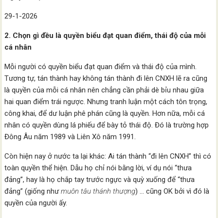
29-1-2026
2. Chọn gì đều là quyền biểu đạt quan điểm, thái độ của mỗi
cá nhân
Mỗi người có quyền biểu đạt quan điểm và thái độ của mình.
Tương tự, tán thành hay không tán thành đi lên CNXH lẽ ra cũng
là quyền của mỗi cá nhân nên chẳng cần phải dè bỉu nhau giữa
hai quan điểm trái ngược. Nhưng tranh luận một cách tôn trọng,
công khai, để dư luận phê phán cũng là quyền. Hơn nữa, mỗi cá
nhân có quyền dùng lá phiếu để bày tỏ thái độ. Đó là trường hợp
Đông Âu năm 1989 và Liên Xô năm 1991.
Còn hiện nay ở nước ta lại khác: Ai tán thành “đi lên CNXH” thì có
toàn quyền thể hiện. Dẫu họ chỉ nói bằng lời, ví dụ nói “thưa
đảng”, hay là họ chắp tay trước ngực và quỳ xuống để “thưa
đảng” (giống như
muôn tâu thánh thượng
) … cũng OK bởi vì đó là
quyền của người ấy.