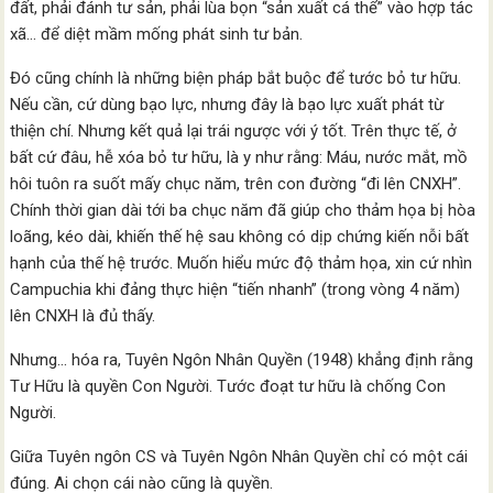
đất, phải đánh tư sản, phải lùa bọn “sản xuất cá thể” vào hợp tác
xã… để diệt mầm mống phát sinh tư bản.
Đó cũng chính là những biện pháp bắt buộc để tước bỏ tư hữu.
Nếu cần, cứ dùng bạo lực, nhưng đây là bạo lực xuất phát từ
thiện chí. Nhưng kết quả lại trái ngược với ý tốt. Trên thực tế, ở
bất cứ đâu, hễ xóa bỏ tư hữu, là y như rằng: Máu, nước mắt, mồ
hôi tuôn ra suốt mấy chục năm, trên con đường “đi lên CNXH”.
Chính thời gian dài tới ba chục năm đã giúp cho thảm họa bị hòa
loãng, kéo dài, khiến thế hệ sau không có dịp chứng kiến nỗi bất
hạnh của thế hệ trước. Muốn hiểu mức độ thảm họa, xin cứ nhìn
Campuchia khi đảng thực hiện “tiến nhanh” (trong vòng 4 năm)
lên CNXH là đủ thấy.
Nhưng… hóa ra, Tuyên Ngôn Nhân Quyền (1948) khẳng định rằng
Tư Hữu là quyền Con Người. Tước đoạt tư hữu là chống Con
Người.
Giữa Tuyên ngôn CS và Tuyên Ngôn Nhân Quyền chỉ có một cái
đúng. Ai chọn cái nào cũng là quyền.