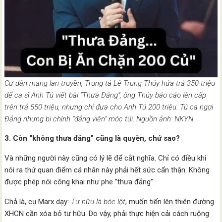
Cư dân mạng lan truyền, Trung tá Lê Trung Thủy hứa trả 350 triệu
để ca sĩ Anh Tú viết bài “Thưa Đảng”, ông Thủy báo cáo lên cấp
trên trả 550 triệu, nhưng chỉ đưa cho Anh Tú 200 triệu. Tú ca ngợi
Đảng nhưng bị chính “đảng viên” móc túi. Nguồn ảnh: NKYN
3. Còn “không thưa đảng” cũng là quyền, chứ sao?
Và những người này cũng có lý lẽ để cắt nghĩa. Chỉ có điều khi
nói ra thứ quan điểm cá nhân này phải hết sức cẩn thận. Không
được phép nói công khai như phe “thưa đảng”.
Chả là, cụ Marx dạy:
Tư hữu là bóc lột
, muốn tiến lên thiên đường
XHCN cần xóa bỏ tư hữu. Do vậy, phải thực hiện cải cách ruộng