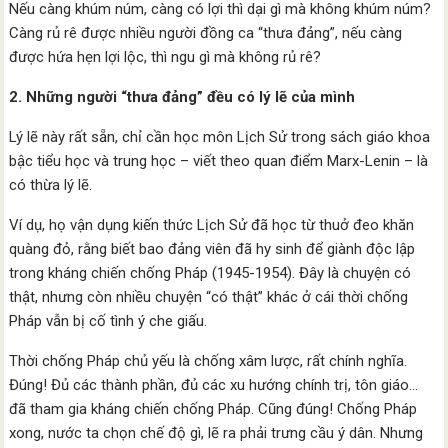
Nếu càng khúm núm, càng có lợi thì dại gì mà không khúm núm?
Càng rủ rê được nhiều người đồng ca “thưa đảng”, nếu càng
được hứa hẹn lợi lộc, thì ngu gì mà không rủ rê?
2. Những người “thưa đảng” đều có lý lẽ của mình
Lý lẽ này rất sẵn, chỉ cần học môn Lịch Sử trong sách giáo khoa
bậc tiểu học và trung học – viết theo quan điểm Marx-Lenin – là
có thừa lý lẽ.
Ví dụ, họ vận dụng kiến thức Lịch Sử đã học từ thuở đeo khăn
quàng đỏ, rằng biết bao đảng viên đã hy sinh để giành độc lập
trong kháng chiến chống Pháp (1945-1954). Đây là chuyện có
thật, nhưng còn nhiều chuyện “có thật” khác ở cái thời chống
Pháp vẫn bị cố tình ý che giấu.
Thời chống Pháp chủ yếu là chống xâm lược, rất chính nghĩa.
Đúng! Đủ các thành phần, đủ các xu hướng chính trị, tôn giáo…
đã tham gia kháng chiến chống Pháp. Cũng đúng! Chống Pháp
xong, nước ta chọn chế độ gì, lẽ ra phải trưng cầu ý dân. Nhưng