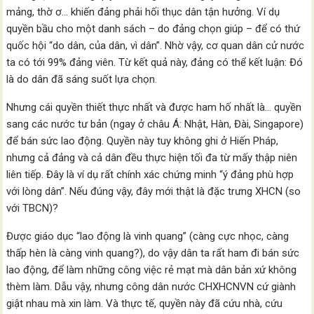
mảng, thờ ơ… khiến đảng phải hối thục dân tận hưởng. Ví dụ
quyền bầu cho một danh sách – do đảng chọn giúp – để có thứ
quốc hội “do dân, của dân, vì dân”. Nhờ vậy, cơ quan dân cử nước
ta có tới 99% đảng viên. Từ kết quả này, đảng có thể kết luận: Đó
là do dân đã sáng suốt lựa chọn.
Nhưng cái quyền thiết thực nhất và được ham hố nhất là… quyền
sang các nước tư bản (ngay ở châu Á: Nhật, Hàn, Đài, Singapore)
để bán sức lao động. Quyền này tuy không ghi ở Hiến Pháp,
nhưng cả đảng và cả dân đều thực hiện tối đa từ mấy thập niên
liên tiếp. Đây là ví dụ rất chính xác chứng minh “ý đảng phù hợp
với lòng dân”. Nếu đúng vậy, đây mới thật là đặc trưng XHCN (so
với TBCN)?
Được giáo dục “lao động là vinh quang” (càng cực nhọc, càng
thấp hèn là càng vinh quang?), do vậy dân ta rất ham đi bán sức
lao động, để làm những công việc rẻ mạt mà dân bản xứ không
thèm làm. Dẫu vậy, nhưng công dân nước CHXHCNVN cứ giành
giật nhau mà xin làm. Và thực tế, quyền này đã cứu nhà, cứu