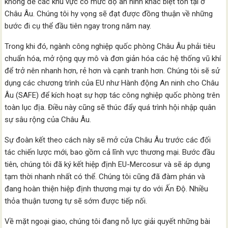
không để các khu vực có mức độ an ninh khác biệt tồn tại ở
Châu Âu. Chúng tôi hy vọng sẽ đạt được đồng thuận về những
bước đi cụ thể đầu tiên ngay trong năm nay.
Trong khi đó, ngành công nghiệp quốc phòng Châu Âu phải tiêu
chuẩn hóa, mở rộng quy mô và đơn giản hóa các hệ thống vũ khí
để trở nên nhanh hơn, rẻ hơn và cạnh tranh hơn. Chúng tôi sẽ sử
dụng các chương trình của EU như Hành động An ninh cho Châu
Âu (SAFE) để kích hoạt sự hợp tác công nghiệp quốc phòng trên
toàn lục địa. Điều này cũng sẽ thúc đẩy quá trình hội nhập quân
sự sâu rộng của Châu Âu.
Sự đoàn kết theo cách này sẽ mở cửa Châu Âu trước các đối
tác chiến lược mới, bao gồm cả lĩnh vực thương mại. Bước đầu
tiên, chúng tôi đã ký kết hiệp định EU-Mercosur và sẽ áp dụng
tạm thời nhanh nhất có thể. Chúng tôi cũng đã đàm phán và
đang hoàn thiện hiệp định thương mại tự do với Ấn Độ. Nhiều
thỏa thuận tương tự sẽ sớm được tiếp nối.
Về mặt ngoại giao, chúng tôi đang nỗ lực giải quyết những bài