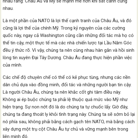
nhau rằng: Châu Âu và Mỹ sẽ mạnh mẽ hơn khi sát cánh cùng
nhau.
Là một phần của NATO là lợi thế cạnh tranh của Châu Âu, và đó
cũng là lợi thế của chính Mỹ. Trong kỷ nguyên của các cường
quốc này, ngay cả Washington cũng cần những đối tác mà họ có
thể tin cậy, một thực tế mà các nhà chiến lược tại Lầu Năm Góc
đều ý thức rõ. Vì vậy, chúng ta nên cùng nhau hàn gắn và hồi sinh
lòng tin xuyên Đại Tây Dương. Châu Âu đang thực hiện phần việc
của mình.
Các chế độ chuyên chế có thể có kẻ phục tùng, nhưng các nền
dân chủ dựa vào đồng minh, đối tác và những người bạn tin cậy.
Là người Châu Âu, chúng ta nên khắc cốt ghi tâm điều này.
Không ai ép buộc chúng ta phải lệ thuộc quá mức vào Mỹ như
hiện trạng. Sự non nớt đó là do chúng ta tự chuốc lấy. Giờ đây,
chúng ta đang thoát ly khỏi tình trạng này. Chúng ta sẽ sớm bỏ lại
nó phía sau, không phải bằng cách gạch tên NATO, mà bằng cách
xây dựng một trụ cột Châu Âu tự chủ và vững mạnh bên trong
liên minh đó.