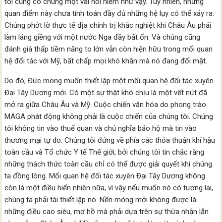
tôi cũng có chung một vài nỗi niềm như vậy. Tuy nhiên, những
quan điểm này chưa tính toán đầy đủ những hệ lụy có thể xảy ra.
Chúng phớt lờ thực tế địa chính trị khắc nghiệt khi Châu Âu phải
làm láng giềng với một nước Nga đầy bất ổn. Và chúng cũng
đánh giá thấp tiềm năng to lớn vẫn còn hiện hữu trong mối quan
hệ đối tác với Mỹ, bất chấp mọi khó khăn mà nó đang đối mặt.
Do đó, Đức mong muốn thiết lập một mối quan hệ đối tác xuyên
Đại Tây Dương mới. Có một sự thật khó chịu là một vết nứt đã
mở ra giữa Châu Âu và Mỹ. Cuộc chiến văn hóa do phong trào
MAGA phát động không phải là cuộc chiến của chúng tôi. Chúng
tôi không tin vào thuế quan và chủ nghĩa bảo hộ mà tin vào
thương mại tự do. Chúng tôi đứng về phía các thỏa thuận khí hậu
toàn cầu và Tổ chức Y tế Thế giới, bởi chúng tôi tin chắc rằng
những thách thức toàn cầu chỉ có thể được giải quyết khi chúng
ta đồng lòng. Mối quan hệ đối tác xuyên Đại Tây Dương không
còn là một điều hiển nhiên nữa, vì vậy nếu muốn nó có tương lai,
chúng ta phải tái thiết lập nó. Nền móng mới không được là
những điều cao siêu, mơ hồ mà phải dựa trên sự thừa nhận lẫn