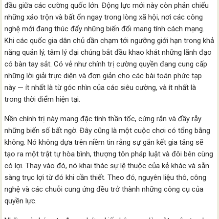
đầu giữa các cường quốc lớn. Động lực mới này còn phản chiếu
những xáo trộn và bất ổn ngay trong lòng xã hội, nơi các công
nghệ mới đang thúc đẩy những biến đổi mang tính cách mạng.
Khi các quốc gia dân chủ dần chạm tới ngưỡng giới hạn trong khả
năng quản lý, tâm lý đại chúng bắt đầu khao khát những lãnh đạo
có bàn tay sắt. Có vẻ như chính trị cường quyền đang cung cấp
những lời giải trực diện và đơn giản cho các bài toán phức tạp
này — ít nhất là từ góc nhìn của các siêu cường, và ít nhất là
trong thời điểm hiện tại.
Nền chính trị này mang đặc tính thần tốc, cứng rắn và đầy rẫy
những biến số bất ngờ. Đây cũng là một cuộc chơi có tổng bằng
không. Nó không dựa trên niềm tin rằng sự gắn kết gia tăng sẽ
tạo ra một trật tự hòa bình, thượng tôn pháp luật và đôi bên cùng
có lợi. Thay vào đó, nó khai thác sự lệ thuộc của kẻ khác và sẵn
sàng trục lợi từ đó khi cần thiết. Theo đó, nguyên liệu thô, công
nghệ và các chuỗi cung ứng đều trở thành những công cụ của
quyền lực.