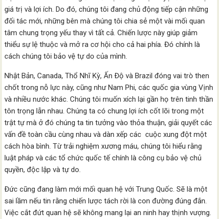
giá trị và lợi ích. Do đó, chúng tôi đang chủ động tiếp cận những
đối tác mới, những bên mà chúng tôi chia sẻ một vài mối quan
tâm chung trọng yếu thay vì tất cả. Chiến lược này giúp giảm
thiểu sự lệ thuộc và mở ra cơ hội cho cả hai phía. Đó chính là
cách chúng tôi bảo vệ tự do của mình.
Nhật Bản, Canada, Thổ Nhĩ Kỳ, Ấn Độ và Brazil đóng vai trò then
chốt trong nỗ lực này, cũng như Nam Phi, các quốc gia vùng Vịnh
và nhiều nước khác. Chúng tôi muốn xích lại gần họ trên tinh thần
tôn trọng lẫn nhau. Chúng ta có chung lợi ích cốt lõi trong một
trật tự mà ở đó chúng ta tin tưởng vào thỏa thuận, giải quyết các
vấn đề toàn cầu cùng nhau và dàn xếp các cuộc xung đột một
cách hòa bình. Từ trải nghiệm xương máu, chúng tôi hiểu rằng
luật pháp và các tổ chức quốc tế chính là công cụ bảo vệ chủ
quyền, độc lập và tự do.
Đức cũng đang làm mới mối quan hệ với Trung Quốc. Sẽ là một
sai lầm nếu tin rằng chiến lược tách rời là con đường đúng đắn.
Việc cắt đứt quan hệ sẽ không mang lại an ninh hay thịnh vượng.