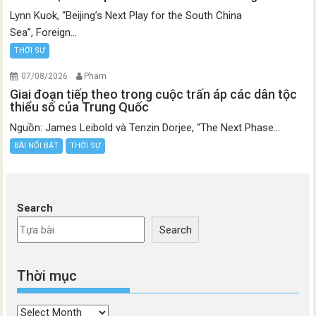
Lynn Kuok, “Beijing’s Next Play for the South China
Sea”, Foreign...
THỜI SỰ
07/08/2026
Pham
Giai đoạn tiếp theo trong cuộc trấn áp các dân tộc
thiểu số của Trung Quốc
Nguồn: James Leibold và Tenzin Dorjee, “The Next Phase...
BÀI NỔI BẬT
THỜI SỰ
Search
Search
Thời mục
Thời