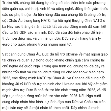
Trước hết, chúng tôi đang tự củng cố bản thân trên các phương
diện quân sự, chính trị, kinh tế và công nghệ, đồng thời giảm thiểu
các sự phụ thuộc. Ưu tiên hàng đầu của chúng tôi là củng cố trụ
cột Châu Âu trong lòng NATO. Tại hội nghị thượng đỉnh NATO ở
La Hay vào tháng 6 năm 2025, tất cả các đồng minh đã cam kết
đầu tư 5% GDP vào an ninh. Đức đã sửa đổi hiến pháp để hiện
thực hóa điều này, và chỉ riêng nước Đức sẽ chi hàng trăm tỷ
euro cho quốc phòng trong những năm tới.
Sát cánh cùng Châu Âu, Đức đã hỗ trợ Ukraine về mặt ngoại giao,
tài chính và quân sự trong cuộc kháng chiến quả cảm chống lại
chủ nghĩa đế quốc Nga. Trong quá trình đó, chúng tôi đã gây ra
những tổn thất và chi phí chưa từng có cho Moscow. Vào năm
2025, các đồng minh NATO tại Châu Âu và Canada đã cung cấp
khoảng 40 tỷ USD hỗ trợ an ninh cho Ukraine sau khi Mỹ cắt giảm
mạnh viện trợ. Đức là nhà tài trợ lớn nhất trong năm 2025, và đã
tiếp tục tăng cường mức hỗ trợ vào năm 2026. Nếu Nga cuối
cùng chấp nhận hòa bình, sự lãnh đạo của Đức và Châu Âu trên
mặt trận này sẽ là một nhân tố then chốt. Đây chính là minh