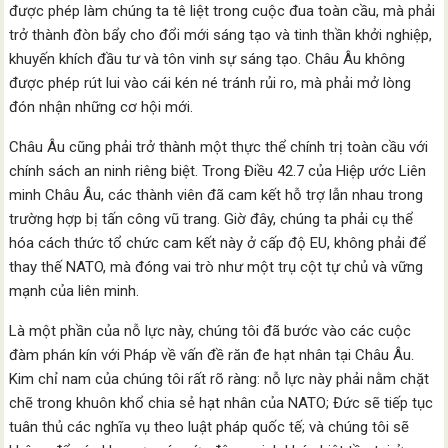
được phép làm chúng ta tê liệt trong cuộc đua toàn cầu, mà phải
trở thành đòn bẩy cho đổi mới sáng tạo và tinh thần khởi nghiệp,
khuyến khích đầu tư và tôn vinh sự sáng tạo. Châu Âu không
được phép rút lui vào cái kén né tránh rủi ro, mà phải mở lòng
đón nhận những cơ hội mới.
Châu Âu cũng phải trở thành một thực thể chính trị toàn cầu với
chính sách an ninh riêng biệt. Trong Điều 42.7 của Hiệp ước Liên
minh Châu Âu, các thành viên đã cam kết hỗ trợ lẫn nhau trong
trường hợp bị tấn công vũ trang. Giờ đây, chúng ta phải cụ thể
hóa cách thức tổ chức cam kết này ở cấp độ EU, không phải để
thay thế NATO, mà đóng vai trò như một trụ cột tự chủ và vững
mạnh của liên minh.
Là một phần của nỗ lực này, chúng tôi đã bước vào các cuộc
đàm phán kín với Pháp về vấn đề răn đe hạt nhân tại Châu Âu.
Kim chỉ nam của chúng tôi rất rõ ràng: nỗ lực này phải nằm chặt
chẽ trong khuôn khổ chia sẻ hạt nhân của NATO; Đức sẽ tiếp tục
tuân thủ các nghĩa vụ theo luật pháp quốc tế; và chúng tôi sẽ