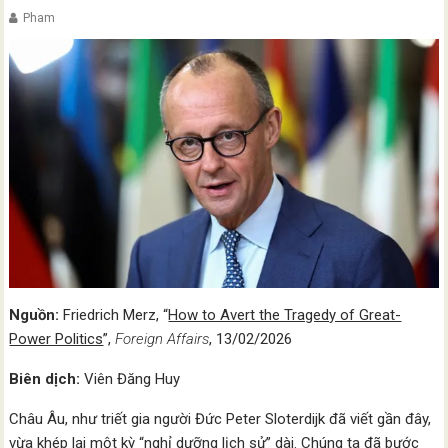
Pham
Nguồn:
Friedrich Merz, “
How to Avert the Tragedy of Great-
Power Politics
”,
Foreign Affairs
, 13/02/2026
Biên dịch:
Viên Đăng Huy
Châu Âu, như triết gia người Đức Peter Sloterdijk đã viết gần đây,
vừa khép lại một kỳ “nghỉ dưỡng lịch sử” dài. Chúng ta đã bước