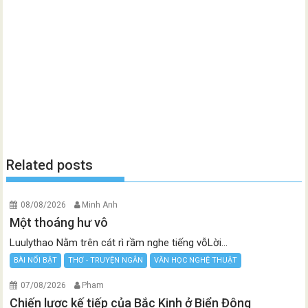
Related posts
08/08/2026
Minh Anh
Một thoáng hư vô
Luulythao Nằm trên cát rì rầm nghe tiếng vỗLời...
BÀI NỔI BẬT
THƠ - TRUYỆN NGẮN
VĂN HỌC NGHỆ THUẬT
07/08/2026
Pham
Chiến lược kế tiếp của Bắc Kinh ở Biển Đông