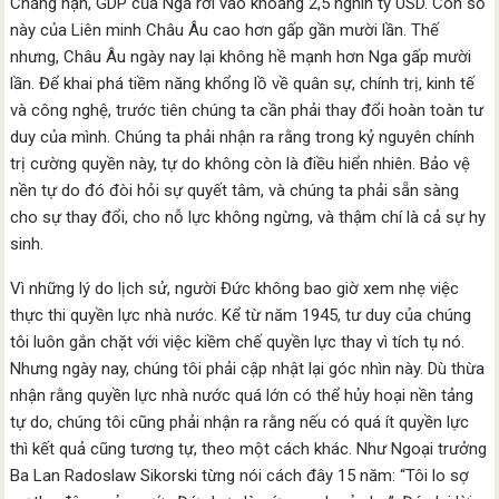
Chẳng hạn, GDP của Nga rơi vào khoảng 2,5 nghìn tỷ USD. Con số
này của Liên minh Châu Âu cao hơn gấp gần mười lần. Thế
nhưng, Châu Âu ngày nay lại không hề mạnh hơn Nga gấp mười
lần. Để khai phá tiềm năng khổng lồ về quân sự, chính trị, kinh tế
và công nghệ, trước tiên chúng ta cần phải thay đổi hoàn toàn tư
duy của mình. Chúng ta phải nhận ra rằng trong kỷ nguyên chính
trị cường quyền này, tự do không còn là điều hiển nhiên. Bảo vệ
nền tự do đó đòi hỏi sự quyết tâm, và chúng ta phải sẵn sàng
cho sự thay đổi, cho nỗ lực không ngừng, và thậm chí là cả sự hy
sinh.
Vì những lý do lịch sử, người Đức không bao giờ xem nhẹ việc
thực thi quyền lực nhà nước. Kể từ năm 1945, tư duy của chúng
tôi luôn gắn chặt với việc kiềm chế quyền lực thay vì tích tụ nó.
Nhưng ngày nay, chúng tôi phải cập nhật lại góc nhìn này. Dù thừa
nhận rằng quyền lực nhà nước quá lớn có thể hủy hoại nền tảng
tự do, chúng tôi cũng phải nhận ra rằng nếu có quá ít quyền lực
thì kết quả cũng tương tự, theo một cách khác. Như Ngoại trưởng
Ba Lan Radoslaw Sikorski từng nói cách đây 15 năm: “Tôi lo sợ