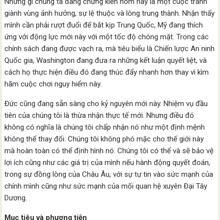
Những gì chúng ta đang chứng kiến hôm nay là một cuộc tranh
giành vùng ảnh hưởng, sự lệ thuộc và lòng trung thành. Nhận thấy
mình cần phải rượt đuổi để bắt kịp Trung Quốc, Mỹ đang thích
ứng với động lực mới này với một tốc độ chóng mặt. Trong các
chính sách đang được vạch ra, mà tiêu biểu là Chiến lược An ninh
Quốc gia, Washington đang đưa ra những kết luận quyết liệt, và
cách họ thực hiện điều đó đang thúc đẩy nhanh hơn thay vì kìm
hãm cuộc chơi nguy hiểm này.
Đức cũng đang sẵn sàng cho kỷ nguyên mới này. Nhiệm vụ đầu
tiên của chúng tôi là thừa nhận thực tế mới. Nhưng điều đó
không có nghĩa là chúng tôi chấp nhận nó như một định mệnh
không thể thay đổi. Chúng tôi không phó mặc cho thế giới này
mà hoàn toàn có thể định hình nó. Chúng tôi có thể và sẽ bảo vệ
lợi ích cũng như các giá trị của mình nếu hành động quyết đoán,
trong sự đồng lòng của Châu Âu, với sự tự tin vào sức mạnh của
chính mình cũng như sức mạnh của mối quan hệ xuyên Đại Tây
Dương.
Mục tiêu và phương tiện