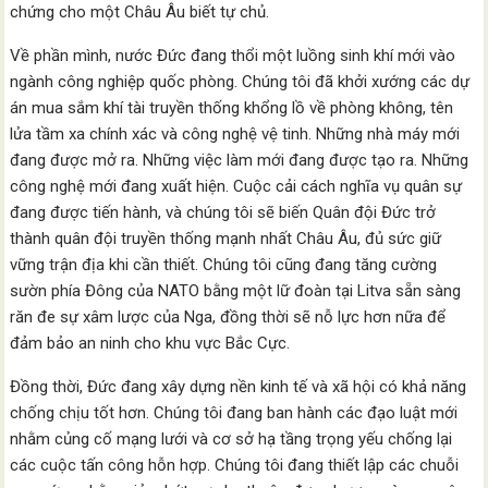
chứng cho một Châu Âu biết tự chủ.
Về phần mình, nước Đức đang thổi một luồng sinh khí mới vào
ngành công nghiệp quốc phòng. Chúng tôi đã khởi xướng các dự
án mua sắm khí tài truyền thống khổng lồ về phòng không, tên
lửa tầm xa chính xác và công nghệ vệ tinh. Những nhà máy mới
đang được mở ra. Những việc làm mới đang được tạo ra. Những
công nghệ mới đang xuất hiện. Cuộc cải cách nghĩa vụ quân sự
đang được tiến hành, và chúng tôi sẽ biến Quân đội Đức trở
thành quân đội truyền thống mạnh nhất Châu Âu, đủ sức giữ
vững trận địa khi cần thiết. Chúng tôi cũng đang tăng cường
sườn phía Đông của NATO bằng một lữ đoàn tại Litva sẵn sàng
răn đe sự xâm lược của Nga, đồng thời sẽ nỗ lực hơn nữa để
đảm bảo an ninh cho khu vực Bắc Cực.
Đồng thời, Đức đang xây dựng nền kinh tế và xã hội có khả năng
chống chịu tốt hơn. Chúng tôi đang ban hành các đạo luật mới
nhằm củng cố mạng lưới và cơ sở hạ tầng trọng yếu chống lại
các cuộc tấn công hỗn hợp. Chúng tôi đang thiết lập các chuỗi