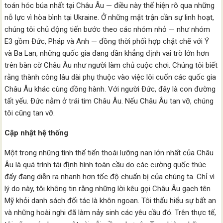
toán hóc búa nhất tại Châu Âu — điều này thể hiện rõ qua những
nỗ lực vì hòa bình tại Ukraine. Ở những mặt trận cần sự linh hoạt,
chúng tôi chủ động tiến bước theo các nhóm nhỏ — như nhóm
E3 gồm Đức, Pháp và Anh — đồng thời phối hợp chặt chẽ với Ý
và Ba Lan, những quốc gia đang dần khẳng định vai trò lớn hơn
trên bàn cờ Châu Âu như người làm chủ cuộc chơi. Chúng tôi biết
rằng thành công lâu dài phụ thuộc vào việc lôi cuốn các quốc gia
Châu Âu khác cùng đồng hành. Với người Đức, đây là con đường
tất yếu. Đức nằm ở trái tim Châu Âu. Nếu Châu Âu tan vỡ, chúng
tôi cũng tan vỡ.
Cập nhật hệ thống
Một trong những tình thế tiến thoái lưỡng nan lớn nhất của Châu
Âu là quá trình tái định hình toàn cầu do các cường quốc thúc
đẩy đang diễn ra nhanh hơn tốc độ chuẩn bị của chúng ta. Chỉ vì
lý do này, tôi không tin rằng những lời kêu gọi Châu Âu gạch tên
Mỹ khỏi danh sách đối tác là khôn ngoan. Tôi thấu hiểu sự bất an
và những hoài nghi đã làm nảy sinh các yêu cầu đó. Trên thực tế,