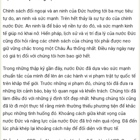
Chính sách đối ngoại và an ninh của Đức hướng tới ba mục tiêu:
tự do, an ninh và sức mạnh. Trên hết thảy là sự tự do của chính
nước Đức. An ninh là để bảo vệ nền tự do đó, và sức mạnh kinh
tế giúp nó khai nở. Hiến pháp, lịch sử và vị trí địa lý của nước Đức
cũng đòi hỏi rằng các chính sách của chúng tôi phải được neo
giữ vững chắc trong một Châu Âu thống nhất. Điều này ngày nay
có giá trị đối với chúng tôi hơn bao giờ hết.
Trong những thập kỷ gần đây, nước Đức đã dựa vào sức mạnh
chuẩn tắc của mình để lên án các hành vi vi phạm trật tự quốc tế
trên khắp thế giới. Trước những vi phạm đó, chúng tôi đã đưa ra
những lời cảnh báo, bày tỏ quan ngại và khiển trách. Chúng tôi đã
làm điều đó với những ý định tốt đẹp nhất. Nhưng chúng tôi cũng
đã lờ đi một thực tế rằng mình thường thiếu phương tiện để khắc
phục những tình huống đó. Khoảng cách giữa khát vọng của
nước Đức và năng lực của nước Đức đã trở nên quá rộng. Đã đến
lúc phải khép lại khoảng cách này để đối diện với thực tế.