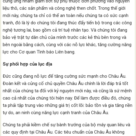
cung ứng nhằm giảm bớt sự phụ thuộc đơn phương vào nguyên
liệu thô, các sản phẩm và công nghệ then chốt. Trong thế giới
mới này, chúng ta chỉ có thể an toàn nếu chúng ta có sức cạnh
tranh, đó là lý do chúng tôi đang thúc đẩy tiến bộ trong các công
nghệ tương lai, bao gồm cả trí tuệ nhân tạo. Và chúng tôi đang
bảo vệ trật tự dân chủ của mình trước các kẻ thù bên trong và
bên ngoài bằng cách, cùng với các nỗ lực khác, tăng cường năng
lực cho Cơ quan Tình báo Liên bang.
Sự phối hợp của lục địa
Đức cũng đang nỗ lực để tăng cường sức mạnh cho Châu Âu.
Đoàn kết và củng cố chủ quyền Châu Âu chính là lời đáp trả tốt
nhất của chúng ta đối với kỷ nguyên mới này, và cũng là sứ mệnh
cao cả nhất của chúng tôi hiện nay. Để làm được điều đó, chúng
ta phải tập trung vào những giá trị cốt lõi: bảo tồn và gia tăng nền
tự do, an ninh cùng năng lực cạnh tranh của Châu Âu.
Chúng ta phải kiềm chế sự bành trướng của bộ máy quan liêu và
các quy định tại Châu Âu. Các tiêu chuẩn của Châu Âu không