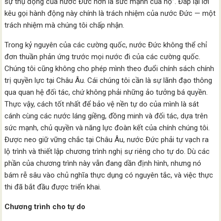
sự thụ động của nước Đức hơn là sức mạnh của họ”. Đáp lại lời
kêu gọi hành động này chính là trách nhiệm của nước Đức — một
trách nhiệm mà chúng tôi chấp nhận.
Trong kỷ nguyên của các cường quốc, nước Đức không thể chỉ
đơn thuần phản ứng trước mọi nước đi của các cường quốc.
Chúng tôi cũng không cho phép mình theo đuổi chính sách chính
trị quyền lực tại Châu Âu. Cái chúng tôi cần là sự lãnh đạo thông
qua quan hệ đối tác, chứ không phải những ảo tưởng bá quyền.
Thực vậy, cách tốt nhất để bảo vệ nền tự do của mình là sát
cánh cùng các nước láng giềng, đồng minh và đối tác, dựa trên
sức mạnh, chủ quyền và năng lực đoàn kết của chính chúng tôi.
Được neo giữ vững chắc tại Châu Âu, nước Đức phải tự vạch ra
lộ trình và thiết lập chương trình nghị sự riêng cho tự do. Dù các
phần của chương trình này vẫn đang dần định hình, nhưng nó
bám rễ sâu vào chủ nghĩa thực dụng có nguyên tắc, và việc thực
thi đã bắt đầu được triển khai.
Chương trình cho tự do