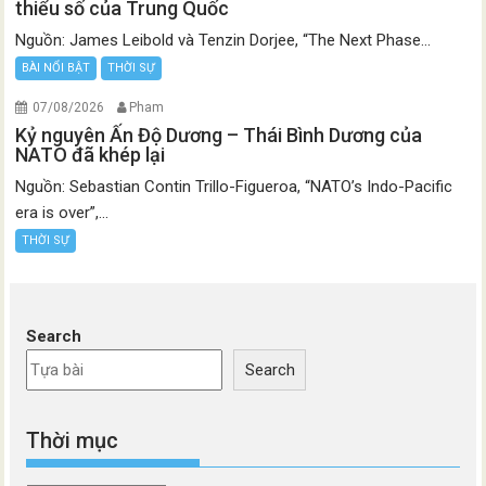
thiểu số của Trung Quốc
Nguồn: James Leibold và Tenzin Dorjee, “The Next Phase...
BÀI NỔI BẬT
THỜI SỰ
07/08/2026
Pham
Kỷ nguyên Ấn Độ Dương – Thái Bình Dương của
NATO đã khép lại
Nguồn: Sebastian Contin Trillo-Figueroa, “NATO’s Indo-Pacific
era is over”,...
THỜI SỰ
Search
Search
Thời mục