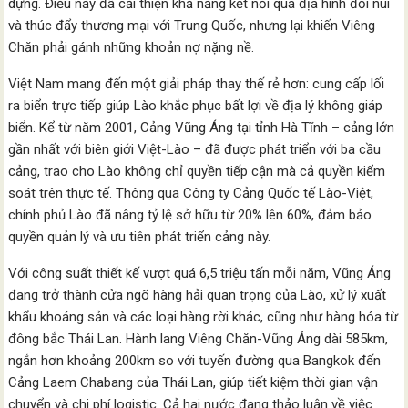
dựng. Điều này đã cải thiện khả năng kết nối qua địa hình đồi núi
và thúc đẩy thương mại với Trung Quốc, nhưng lại khiến Viêng
Chăn phải gánh những khoản nợ nặng nề.
Việt Nam mang đến một giải pháp thay thế rẻ hơn: cung cấp lối
ra biển trực tiếp giúp Lào khắc phục bất lợi về địa lý không giáp
biển. Kể từ năm 2001, Cảng Vũng Áng tại tỉnh Hà Tĩnh – cảng lớn
gần nhất với biên giới Việt-Lào – đã được phát triển với ba cầu
cảng, trao cho Lào không chỉ quyền tiếp cận mà cả quyền kiểm
soát trên thực tế. Thông qua Công ty Cảng Quốc tế Lào-Việt,
chính phủ Lào đã nâng tỷ lệ sở hữu từ 20% lên 60%, đảm bảo
quyền quản lý và ưu tiên phát triển cảng này.
Với công suất thiết kế vượt quá 6,5 triệu tấn mỗi năm, Vũng Áng
đang trở thành cửa ngõ hàng hải quan trọng của Lào, xử lý xuất
khẩu khoáng sản và các loại hàng rời khác, cũng như hàng hóa từ
đông bắc Thái Lan. Hành lang Viêng Chăn-Vũng Áng dài 585km,
ngắn hơn khoảng 200km so với tuyến đường qua Bangkok đến
Cảng Laem Chabang của Thái Lan, giúp tiết kiệm thời gian vận
chuyển và chi phí logistic. Cả hai nước đang thảo luận về việc