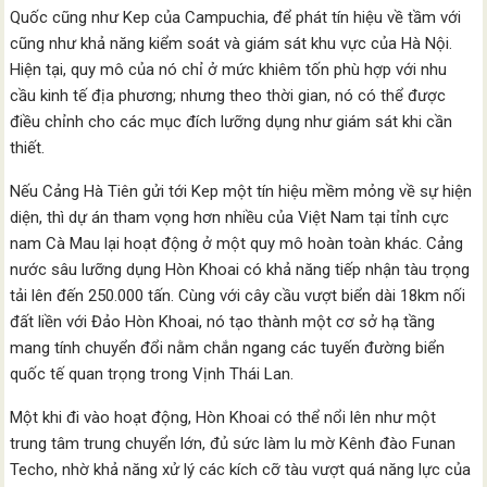
Quốc cũng như Kep của Campuchia, để phát tín hiệu về tầm với
cũng như khả năng kiểm soát và giám sát khu vực của Hà Nội.
Hiện tại, quy mô của nó chỉ ở mức khiêm tốn phù hợp với nhu
cầu kinh tế địa phương; nhưng theo thời gian, nó có thể được
điều chỉnh cho các mục đích lưỡng dụng như giám sát khi cần
thiết.
Nếu Cảng Hà Tiên gửi tới Kep một tín hiệu mềm mỏng về sự hiện
diện, thì dự án tham vọng hơn nhiều của Việt Nam tại tỉnh cực
nam Cà Mau lại hoạt động ở một quy mô hoàn toàn khác. Cảng
nước sâu lưỡng dụng Hòn Khoai có khả năng tiếp nhận tàu trọng
tải lên đến 250.000 tấn. Cùng với cây cầu vượt biển dài 18km nối
đất liền với Đảo Hòn Khoai, nó tạo thành một cơ sở hạ tầng
mang tính chuyển đổi nằm chắn ngang các tuyến đường biển
quốc tế quan trọng trong Vịnh Thái Lan.
Một khi đi vào hoạt động, Hòn Khoai có thể nổi lên như một
trung tâm trung chuyển lớn, đủ sức làm lu mờ Kênh đào Funan
Techo, nhờ khả năng xử lý các kích cỡ tàu vượt quá năng lực của