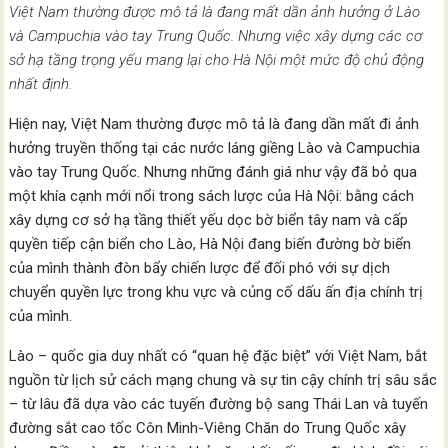
Việt Nam thường được mô tả là đang mất dần ảnh hưởng ở Lào
và Campuchia vào tay Trung Quốc. Nhưng việc xây dựng các cơ
sở hạ tầng trọng yếu mang lại cho Hà Nội một mức độ chủ động
nhất định.
Hiện nay, Việt Nam thường được mô tả là đang dần mất đi ảnh
hưởng truyền thống tại các nước láng giềng Lào và Campuchia
vào tay Trung Quốc. Nhưng những đánh giá như vậy đã bỏ qua
một khía cạnh mới nổi trong sách lược của Hà Nội: bằng cách
xây dựng cơ sở hạ tầng thiết yếu dọc bờ biển tây nam và cấp
quyền tiếp cận biển cho Lào, Hà Nội đang biến đường bờ biển
của mình thành đòn bẩy chiến lược để đối phó với sự dịch
chuyển quyền lực trong khu vực và củng cố dấu ấn địa chính trị
của mình.
Lào – quốc gia duy nhất có “quan hệ đặc biệt” với Việt Nam, bắt
nguồn từ lịch sử cách mạng chung và sự tin cậy chính trị sâu sắc
– từ lâu đã dựa vào các tuyến đường bộ sang Thái Lan và tuyến
đường sắt cao tốc Côn Minh-Viêng Chăn do Trung Quốc xây