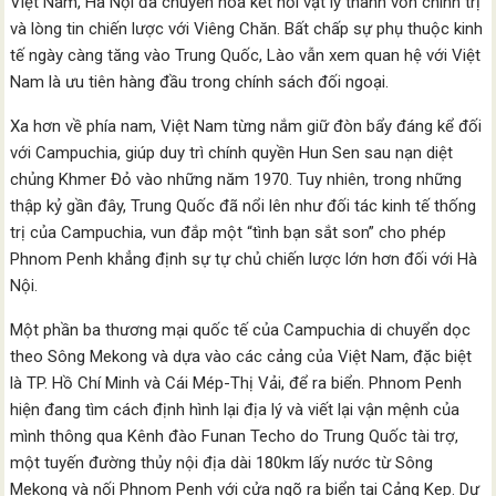
Việt Nam, Hà Nội đã chuyển hóa kết nối vật lý thành vốn chính trị
và lòng tin chiến lược với Viêng Chăn. Bất chấp sự phụ thuộc kinh
tế ngày càng tăng vào Trung Quốc, Lào vẫn xem quan hệ với Việt
Nam là ưu tiên hàng đầu trong chính sách đối ngoại.
Xa hơn về phía nam, Việt Nam từng nắm giữ đòn bẩy đáng kể đối
với Campuchia, giúp duy trì chính quyền Hun Sen sau nạn diệt
chủng Khmer Đỏ vào những năm 1970. Tuy nhiên, trong những
thập kỷ gần đây, Trung Quốc đã nổi lên như đối tác kinh tế thống
trị của Campuchia, vun đắp một “tình bạn sắt son” cho phép
Phnom Penh khẳng định sự tự chủ chiến lược lớn hơn đối với Hà
Nội.
Một phần ba thương mại quốc tế của Campuchia di chuyển dọc
theo Sông Mekong và dựa vào các cảng của Việt Nam, đặc biệt
là TP. Hồ Chí Minh và Cái Mép-Thị Vải, để ra biển. Phnom Penh
hiện đang tìm cách định hình lại địa lý và viết lại vận mệnh của
mình thông qua Kênh đào Funan Techo do Trung Quốc tài trợ,
một tuyến đường thủy nội địa dài 180km lấy nước từ Sông
Mekong và nối Phnom Penh với cửa ngõ ra biển tại Cảng Kep. Dự