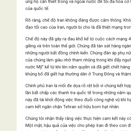
ủng hộ cần thiết trong và ngoài nước để tối đa hóa cơ 
của quốc tế.
Rõ ràng, chế độ Iran không đáng được cảm thông. Không
đạo tối cao của Iran, người bị cho là đã thiệt mạng tr
Chế độ này đã gây ra đau khổ kể từ cuộc cách mạng 4
giềng và trên toàn thế giới. Chúng đã tàn sát hàng ngà
những người bất đồng chính kiến. Chúng đàn áp phụ nữ
của chúng làm giàu nhờ tham nhũng trong khi đẩy ngườ
nước Mỹ” kể từ khi lên nắm quyền và đã giết chết hàng 
khủng bố đã giết hại thường dân ở Trung Đông và thậm 
Chính phủ Iran là mối đe dọa rõ rệt bởi vì chúng kết hợ
lần bất chấp các thanh tra quốc tế trong những năm qu
này đã tái khởi động việc theo đuổi công nghệ vũ khí 
cam kết ngăn chặn Tehran sở hữu bom hạt nhân.
Chúng tôi nhận thấy rằng việc thực hiện cam kết này 
Một mặt, hậu quả của việc cho phép Iran đi theo con đ