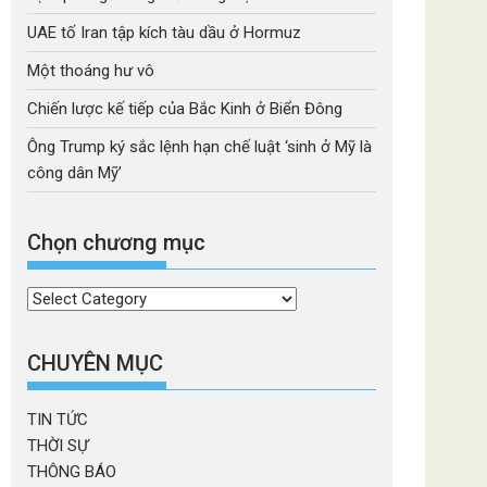
UAE tố Iran tập kích tàu dầu ở Hormuz
Một thoáng hư vô
Chiến lược kế tiếp của Bắc Kinh ở Biển Đông
Ông Trump ký sắc lệnh hạn chế luật ‘sinh ở Mỹ là
công dân Mỹ’
Chọn chương mục
Chọn
chương
mục
CHUYÊN MỤC
TIN TỨC
THỜI SỰ
THÔNG BÁO