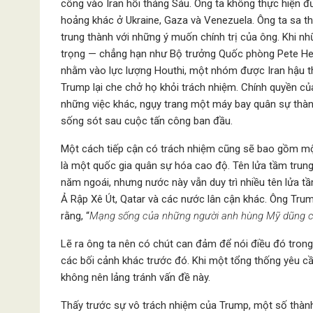
công vào Iran hồi tháng Sáu. Ông ta không thực hiện đ
hoảng khác ở Ukraine, Gaza và Venezuela. Ông ta sa th
trung thành với những ý muốn chính trị của ông. Khi 
trọng — chẳng hạn như Bộ trưởng Quốc phòng Pete Hegs
nhằm vào lực lượng Houthi, một nhóm được Iran hậu 
Trump lại che chở họ khỏi trách nhiệm. Chính quyền c
những việc khác, ngụy trang một máy bay quân sự thàn
sống sót sau cuộc tấn công ban đầu.
Một cách tiếp cận có trách nhiệm cũng sẽ bao gồm một c
là một quốc gia quân sự hóa cao độ. Tên lửa tầm trung 
năm ngoái, nhưng nước này vẫn duy trì nhiều tên lửa t
Ả Rập Xê Út, Qatar và các nước lân cận khác. Ông Trum
rằng, “
Mạng sống của những người anh hùng Mỹ dũng cả
Lẽ ra ông ta nên có chút can đảm để nói điều đó trong
các bối cảnh khác trước đó. Khi một tổng thống yêu cầ
không nên lảng tránh vấn đề này.
Thấy trước sự vô trách nhiệm của Trump, một số thành