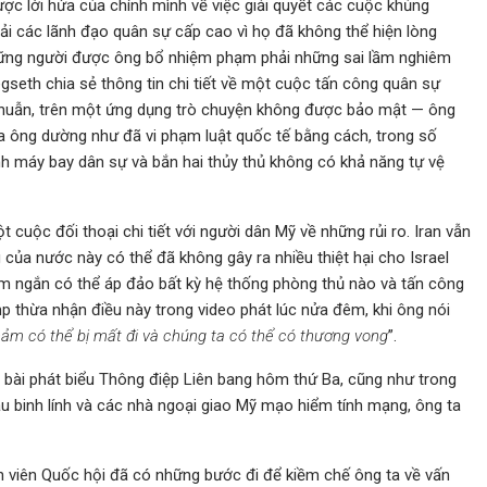
ược lời hứa của chính mình về việc giải quyết các cuộc khủng
ải các lãnh đạo quân sự cấp cao vì họ đã không thể hiện lòng
những người được ông bổ nhiệm phạm phải những sai lầm nghiêm
eth chia sẻ thông tin chi tiết về một cuộc tấn công quân sự
thuẫn, trên một ứng dụng trò chuyện không được bảo mật — ông
ủa ông dường như đã vi phạm luật quốc tế bằng cách, trong số
h máy bay dân sự và bắn hai thủy thủ không có khả năng tự vệ
uộc đối thoại chi tiết với người dân Mỹ về những rủi ro. Iran vẫn
của nước này có thể đã không gây ra nhiều thiệt hại cho Israel
ầm ngắn có thể áp đảo bất kỳ hệ thống phòng thủ nào và tấn công
p thừa nhận điều này trong video phát lúc nửa đêm, khi ông nói
m có thể bị mất đi và chúng ta có thể có thương vong
”.
 bài phát biểu Thông điệp Liên bang hôm thứ Ba, cũng như trong
u binh lính và các nhà ngoại giao Mỹ mạo hiểm tính mạng, ông ta
 viên Quốc hội đã có những bước đi để kiềm chế ông ta về vấn