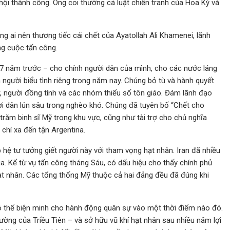
hội thành công. Ông coi thường cả luật chiến tranh của Hoa Kỳ và
 ai nên thương tiếc cái chết của Ayatollah Ali Khamenei, lãnh
ong cuộc tấn công.
7 năm trước – cho chính người dân của mình, cho các nước láng
n người biểu tình riêng trong năm nay. Chúng bỏ tù và hành quyết
, người đồng tính và các nhóm thiểu số tôn giáo. Đám lãnh đạo
i dân lún sâu trong nghèo khó. Chúng đã tuyên bố “Chết cho
trăm binh sĩ Mỹ trong khu vực, cũng như tài trợ cho chủ nghĩa
chí xa đến tận Argentina.
p hệ tư tưởng giết người này với tham vọng hạt nhân. Iran đã nhiều
a. Kể từ vụ tấn công tháng Sáu, có dấu hiệu cho thấy chính phủ
hạt nhân. Các tổng thống Mỹ thuộc cả hai đảng đều đã đúng khi
có thể biện minh cho hành động quân sự vào một thời điểm nào đó.
ường của Triều Tiên – và sở hữu vũ khí hạt nhân sau nhiều năm lợi