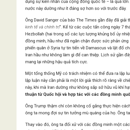
dụng sự kiên nhẫn của cộng đồng quốc tế – là quá lớn. 
nước này dường như ít đáng sợ hơn so với trước đây.
Ông David Sanger của báo The Times gần đây đã giải th
kinh tế và chính trị
”. Kể từ các cuộc tấn công ngày 7 t
Hezbollah (hai trong số các lực lượng khủng bố ủy nhiệm
đồng minh, hầu như đã ngăn chặn được sức phản ứng củ
phiến quân ở Syria tự tin tiến về Damascus và lật đổ 
Iran hầu như không làm gì để can thiệp. Lịch sử gần đâ
mang lại những hậu quả tích cực.
Một tổng thống Mỹ có trách nhiệm có thể đưa ra lập luậ
lập luận này cần phải là một lời giải thích rõ ràng về 
này, khi mà Iran dường như không sắp sở hữu vũ khí h
thuận từ Quốc hội và hợp tác với các đồng minh quố
Ông Trump thậm chí còn không cố gắng thực hiện cách t
ông ta mong đợi sự tin tưởng mù quáng của họ. Ông ta
Thay vào đó, ông ta đối xử với các đồng minh một cách 