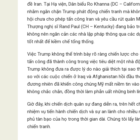
đề Iran. Tại Hạ viện, Dân biểu Ro Khanna (DC – Califo
nhằm ngăn chặn Trump phát động chiến tranh mà không
hội chưa cho phép tấn công Iran và yêu cầu rút quân M
Thượng nghị sĩ Rand Paul (CH – Kentucky) đang bảo trợ
không nên ngăn cản các nhà lập pháp thông qua các dự
tốt nhất để kiềm chế tổng thống.
Việc Trump không thể trình bày rõ ràng chiến lược ch
tấn công đã thành công trong việc tiêu diệt một nhà độc
Trump không đưa ra được lý do nào giải thích tại sao t
so với các cuộc chiến ở Iraq và Afghanistan hồi đầu t
đương nhiên đã khiến công chúng Mỹ mất niềm tin vào c
không chắc chắn, đồng thời làm phẫn uất những binh lí
Giờ đây, khi chiến dịch quân sự đang diễn ra, trên hế
nhiệm vụ tiến hành chiến dịch và sự an lành cho nhiều 
phủ tàn bạo của họ trong thời gian dài. Chúng tôi lấy
chiến tranh.