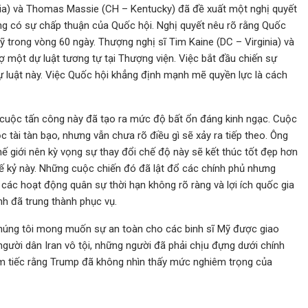
rnia) và Thomas Massie (CH – Kentucky) đã đề xuất một nghị quyết
 có sự chấp thuận của Quốc hội. Nghị quyết nêu rõ rằng Quốc
ỹ trong vòng 60 ngày. Thượng nghị sĩ Tim Kaine (DC – Virginia) và
 một dự luật tương tự tại Thượng viện. Việc bắt đầu chiến sự
 luật này. Việc Quốc hội khẳng định mạnh mẽ quyền lực là cách
o cuộc tấn công này đã tạo ra mức độ bất ổn đáng kinh ngạc. Cuộc
 tài tàn bạo, nhưng vẫn chưa rõ điều gì sẽ xảy ra tiếp theo. Ông
hế giới nên kỳ vọng sự thay đổi chế độ này sẽ kết thúc tốt đẹp hơn
hế kỷ này. Những cuộc chiến đó đã lật đổ các chính phủ nhưng
ác hoạt động quân sự thời hạn không rõ ràng và lợi ích quốc gia
nh đã trung thành phục vụ.
t chúng tôi mong muốn sự an toàn cho các binh sĩ Mỹ được giao
người dân Iran vô tội, những người đã phải chịu đựng dưới chính
 làm tiếc rằng Trump đã không nhìn thấy mức nghiêm trọng của