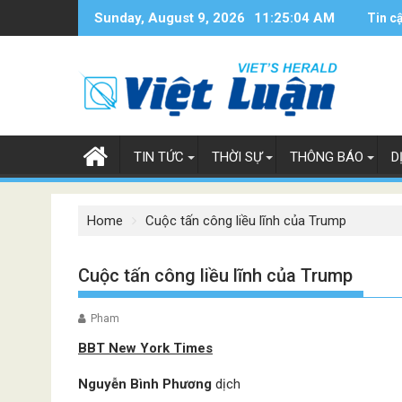
Skip
Sunday, August 9, 2026
11:25:05 AM
Tin c
to
content
TIN TỨC
THỜI SỰ
THÔNG BÁO
D
Home
Cuộc tấn công liều lĩnh của Trump
Cuộc tấn công liều lĩnh của Trump
Pham
BBT New York Times
Nguyễn Bình Phương
dịch