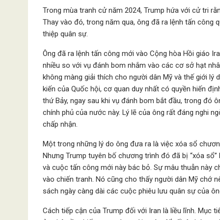
Trong mùa tranh cử năm 2024, Trump hứa với cử tri rằn
Thay vào đó, trong năm qua, ông đã ra lệnh tấn công 
thiệp quân sự.
Ông đã ra lệnh tấn công mới vào Cộng hòa Hồi giáo Ira
nhiều so với vụ đánh bom nhắm vào các cơ sở hạt nhân
không màng giải thích cho người dân Mỹ và thế giới lý
kiến ​​của Quốc hội, cơ quan duy nhất có quyền hiến đị
thứ Bảy, ngay sau khi vụ đánh bom bắt đầu, trong đó ôn
chính phủ của nước này. Lý lẽ của ông rất đáng nghi ng
chấp nhận.
Một trong những lý do ông đưa ra là việc xóa sổ chươn
Nhưng Trump tuyên bố chương trình đó đã bị “xóa sổ” b
và cuộc tấn công mới này bác bỏ. Sự mâu thuẫn này cho
vào chiến tranh. Nó cũng cho thấy người dân Mỹ chớ n
sách ngày càng dài các cuộc phiêu lưu quân sự của ông
Cách tiếp cận của Trump đối với Iran là liều lĩnh. Mục