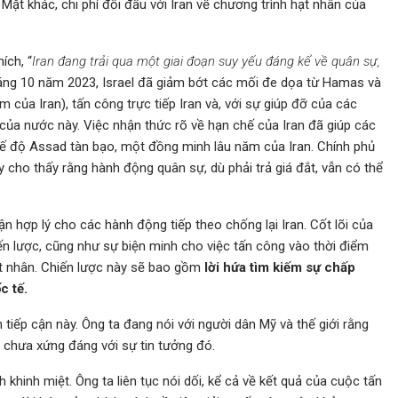
Mặt khác, chi phí đối đầu với Iran về chương trình hạt nhân của
ích, “
Iran đang trải qua một giai đoạn suy yếu đáng kể về quân sự,
háng 10 năm 2023, Israel đã giảm bớt các mối đe dọa từ Hamas và
 của Iran), tấn công trực tiếp Iran và, với sự giúp đỡ của các
a nước này. Việc nhận thức rõ về hạn chế của Iran đã giúp các
chế độ Assad tàn bạo, một đồng minh lâu năm của Iran. Chính phủ
y cho thấy rằng hành động quân sự, dù phải trả giá đắt, vẫn có thể
n hợp lý cho các hành động tiếp theo chống lại Iran. Cốt lõi của
chiến lược, cũng như sự biện minh cho việc tấn công vào thời điểm
ạt nhân. Chiến lược này sẽ bao gồm
lời hứa tìm kiếm sự chấp
c tế.
iếp cận này. Ông ta đang nói với người dân Mỹ và thế giới rằng
 chưa xứng đáng với sự tin tưởng đó.
khinh miệt. Ông ta liên tục nói dối, kể cả về kết quả của cuộc tấn