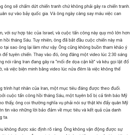
g ông sẽ chấm dứt chiến tranh chứ không phải gây ra chiến tranh.
quân sự vào bảy quốc gia. Và ông ngày càng say máu việc can
n, với sự hợp tác của Israel, và cuộc tấn công này quy mô lớn hơn
 hồi tháng Sáu. Tuy nhiên, ông đã bắt đầu cuộc chiến này mà
 do tại sao ông lại làm như vậy. Ông cũng không buồn tham khảo ý
nh để tuyên chiến. Thay vào đó, ông đăng một video lúc 2:30 sáng
g nói rằng Iran đang gây ra “mối đe dọa cận kề” và kêu gọi lật đổ
ờ, và việc biện minh bằng video lúc nửa đêm là việc không thể
g trình hạt nhân của Iran, một mục tiêu đáng được theo đuổi.
ởi cuộc tấn công hồi tháng Sáu, một tuyên bố bị cả tình báo Mỹ
 thấy, ông coi thường nghĩa vụ phải nói sự thật khi đẩy quân Mỹ
ên tin vào những lời bảo đảm về mục tiêu và kết quả của danh
 ta.
 tiêu không được xác định rõ ràng. Ông không vận động được sự