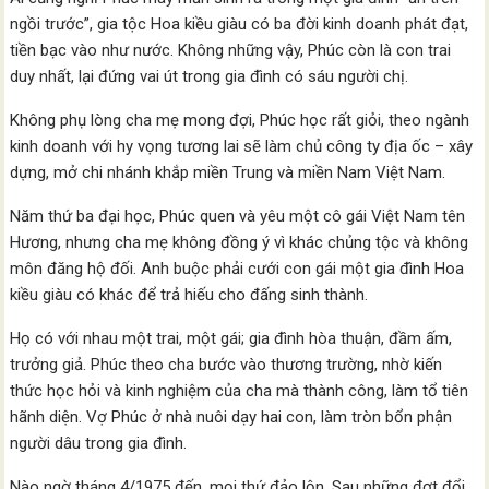
ngồi trước”, gia tộc Hoa kiều giàu có ba đời kinh doanh phát đạt,
tiền bạc vào như nước. Không những vậy, Phúc còn là con trai
duy nhất, lại đứng vai út trong gia đình có sáu người chị.
Không phụ lòng cha mẹ mong đợi, Phúc học rất giỏi, theo ngành
kinh doanh với hy vọng tương lai sẽ làm chủ công ty địa ốc – xây
dựng, mở chi nhánh khắp miền Trung và miền Nam Việt Nam.
Năm thứ ba đại học, Phúc quen và yêu một cô gái Việt Nam tên
Hương, nhưng cha mẹ không đồng ý vì khác chủng tộc và không
môn đăng hộ đối. Anh buộc phải cưới con gái một gia đình Hoa
kiều giàu có khác để trả hiếu cho đấng sinh thành.
Họ có với nhau một trai, một gái; gia đình hòa thuận, đầm ấm,
trưởng giả. Phúc theo cha bước vào thương trường, nhờ kiến
thức học hỏi và kinh nghiệm của cha mà thành công, làm tổ tiên
hãnh diện. Vợ Phúc ở nhà nuôi dạy hai con, làm tròn bổn phận
người dâu trong gia đình.
Nào ngờ tháng 4/1975 đến, mọi thứ đảo lộn. Sau những đợt đổi