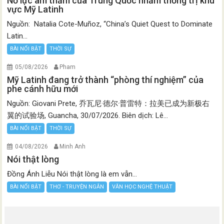
Nỗ lực âm thầm của Trung Quốc nhằm thống trị khu
vực Mỹ Latinh
Nguồn: Natalia Cote-Muñoz, “China’s Quiet Quest to Dominate
Latin...
BÀI NỔI BẬT
THỜI SỰ
05/08/2026
Pham
Mỹ Latinh đang trở thành “phòng thí nghiệm” của
phe cánh hữu mới
Nguồn: Giovani Prete, 乔瓦尼·德尔·普雷特：拉美已成为新极右
翼的试验场, Guancha, 30/07/2026. Biên dịch: Lê...
BÀI NỔI BẬT
THỜI SỰ
04/08/2026
Minh Anh
Nói thật lòng
Đồng Ánh Liễu Nói thật lòng là em vẫn...
BÀI NỔI BẬT
THƠ - TRUYỆN NGẮN
VĂN HỌC NGHỆ THUẬT