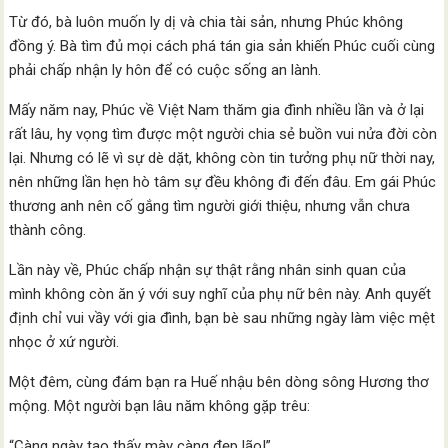
Từ đó, bà luôn muốn ly dị và chia tài sản, nhưng Phúc không
đồng ý. Bà tìm đủ mọi cách phá tán gia sản khiến Phúc cuối cùng
phải chấp nhận ly hôn để có cuộc sống an lành.
Mấy năm nay, Phúc về Việt Nam thăm gia đình nhiều lần và ở lại
rất lâu, hy vọng tìm được một người chia sẻ buồn vui nửa đời còn
lại. Nhưng có lẽ vì sự dè dặt, không còn tin tưởng phụ nữ thời nay,
nên những lần hẹn hò tâm sự đều không đi đến đâu. Em gái Phúc
thương anh nên cố gắng tìm người giới thiệu, nhưng vẫn chưa
thành công.
Lần này về, Phúc chấp nhận sự thật rằng nhân sinh quan của
mình không còn ăn ý với suy nghĩ của phụ nữ bên này. Anh quyết
định chỉ vui vầy với gia đình, bạn bè sau những ngày làm việc mệt
nhọc ở xứ người.
Một đêm, cùng đám bạn ra Huế nhậu bên dòng sông Hương thơ
mộng. Một người bạn lâu năm không gặp trêu:
“Càng ngày tao thấy mày càng đẹp lão!”