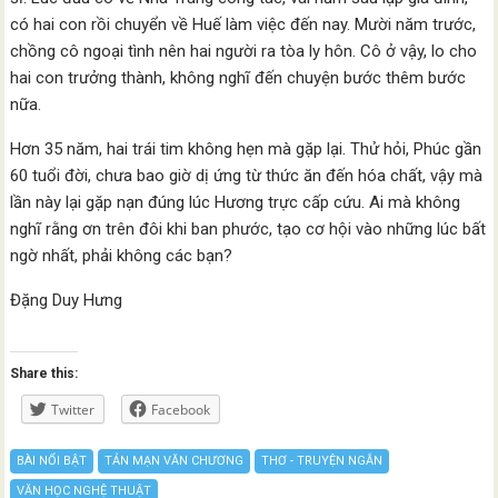
có hai con rồi chuyển về Huế làm việc đến nay. Mười năm trước,
chồng cô ngoại tình nên hai người ra tòa ly hôn. Cô ở vậy, lo cho
hai con trưởng thành, không nghĩ đến chuyện bước thêm bước
nữa.
Hơn 35 năm, hai trái tim không hẹn mà gặp lại. Thử hỏi, Phúc gần
60 tuổi đời, chưa bao giờ dị ứng từ thức ăn đến hóa chất, vậy mà
lần này lại gặp nạn đúng lúc Hương trực cấp cứu. Ai mà không
nghĩ rằng ơn trên đôi khi ban phước, tạo cơ hội vào những lúc bất
ngờ nhất, phải không các bạn?
Đặng Duy Hưng
Share this:
Twitter
Facebook
BÀI NỔI BẬT
TẢN MẠN VĂN CHƯƠNG
THƠ - TRUYỆN NGẮN
VĂN HỌC NGHỆ THUẬT