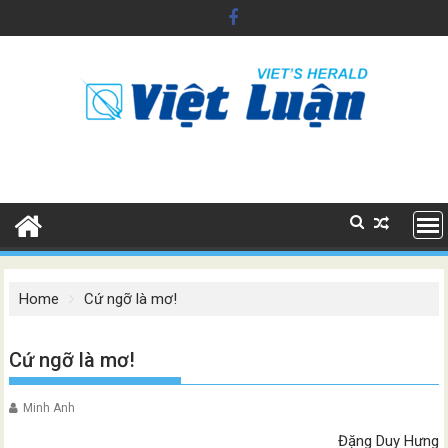
Skip
to
content
Home
Cứ ngỡ là mơ!
Cứ ngỡ là mơ!
Minh Anh
Đặng Duy Hưng