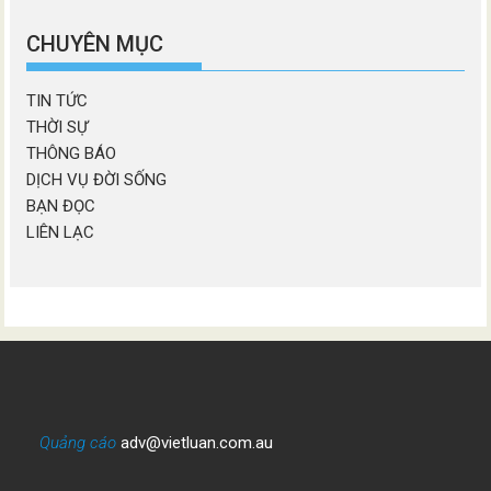
chương
mục
CHUYÊN MỤC
TIN TỨC
THỜI SỰ
THÔNG BÁO
DỊCH VỤ ĐỜI SỐNG
BẠN ĐỌC
LIÊN LẠC
Quảng cáo
adv@vietluan.com.au