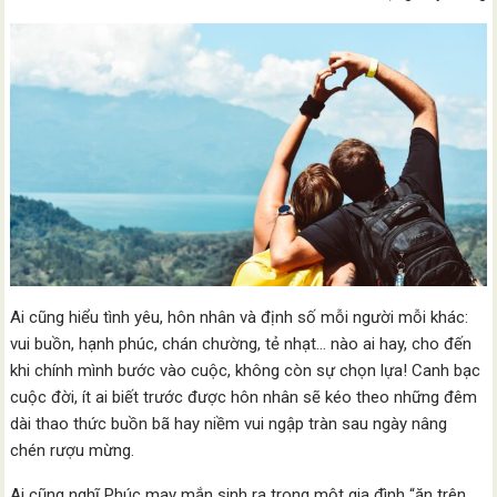
Ai cũng hiểu tình yêu, hôn nhân và định số mỗi người mỗi khác:
vui buồn, hạnh phúc, chán chường, tẻ nhạt… nào ai hay, cho đến
khi chính mình bước vào cuộc, không còn sự chọn lựa! Canh bạc
cuộc đời, ít ai biết trước được hôn nhân sẽ kéo theo những đêm
dài thao thức buồn bã hay niềm vui ngập tràn sau ngày nâng
chén rượu mừng.
Ai cũng nghĩ Phúc may mắn sinh ra trong một gia đình “ăn trên