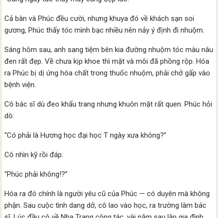
Cả bàn và Phúc đều cười, nhưng khuya đó về khách sạn soi
gương, Phúc thấy tóc mình bạc nhiều nên nảy ý định đi nhuộm.
Sáng hôm sau, anh sang tiệm bên kia đường nhuộm tóc màu nâu
đen rất đẹp. Về chưa kịp khoe thì mặt và môi đã phồng rộp. Hóa
ra Phúc bị dị ứng hóa chất trong thuốc nhuộm, phải chở gấp vào
bệnh viện.
Cô bác sĩ dù đeo khẩu trang nhưng khuôn mặt rất quen. Phúc hỏi
dò:
“Có phải là Hương học đại học T ngày xưa không?”
Cô nhìn kỹ rồi đáp:
“Phúc phải không!?”
Hóa ra đó chính là người yêu cũ của Phúc — có duyên mà không
phận. Sau cuộc tình dang dở, cô lao vào học, ra trường làm bác
sĩ. Lúc đầu cô về Nha Trang công tác, vài năm sau lập gia đình,