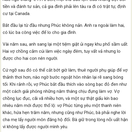
tiền và đánh tư sản, cả gia đình phải lên tàu ra đi có trật tự, định
cư tại Canada.
Bắt đầu lại từ đầu nhưng Phúc không nản. Anh ra ngoài làm hai,
có lúc ba công việc để lo cho gia đình.
Vài năm sau, anh sang lại một tiệm giặt ủi ngay khu phố sầm uất.
Hai vợ chồng cắm cúi làm việc ngày đêm, tuy vất vả nhưng lo
được cho hai con nên người.
Cứ ngỡ sau đó có thể cắt bớt giờ làm, thuê người phụ giúp để vợ
thảnh thơi hơn, nào ngờ bước ngoặt hôn nhân lại rẽ sang bóng
tối. Khi rảnh rỗi, vợ Phúc bắt đầu thích vào sòng bạc đỏ đen như
một cách giải phóng những năm tháng chịu đựng làm vợ. Vợ
chồng lục đục, cãi vã nhiều hơn, và một sự thật giấu kín bao
nhiêu năm mới được thổ lộ: vợ Phúc từng yêu một thanh niên
khác, hứa hẹn trăm năm, nhưng cũng như Phúc, bà phải nghe lời
cha mẹ lấy người môn đăng hộ đối. Bà giữ trong lòng nỗi uất hận
vì không lấy được người mình yêu.