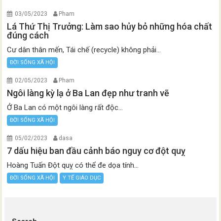
03/05/2023
Pham
Lá Thứ Thị Trưởng: Làm sao hủy bỏ những hóa chất
đúng cách
Cư dân thân mến, Tái chế (recycle) không phải...
ĐỜI SỐNG XÃ HỘI
02/05/2023
Pham
Ngôi làng kỳ lạ ở Ba Lan đẹp như tranh vẽ
Ở Ba Lan có một ngôi làng rất độc...
ĐỜI SỐNG XÃ HỘI
05/02/2023
dasa
7 dấu hiệu ban đầu cảnh báo nguy cơ đột quỵ
Hoàng Tuấn Đột quỵ có thể đe dọa tính...
ĐỜI SỐNG XÃ HỘI
Y TẾ GIÁO DỤC