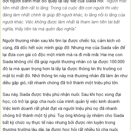
đợi người đánh mất đó quay lại lấy. Mẹ của Siada nói: “
Người mất
tiền nhất định rất lo lắng. Trong cả cuộc đời con người thì việc
đáng làm nhất chính là giúp đỡ người khác, lo lắng nỗi lo lắng của
người khác. Việc không được làm nhất là tham lam tiền tài bất
nghĩa, thấy tiền tài mà quên đạo nghĩa”.
Người thương nhân sau khi tìm lại được chiếc túi, cảm kích vô
cùng, đã dốc hết sức mình giúp đỡ. Nhưng mẹ của Siada vẫn để
lại đứa con gái cô độc một mình mà ra đi mãi mãi. Hai mẹ con
Siada không chỉ đã giúp người thương nhân có lại được 100.000
đô la mà quan trọng hơn là lấy lại được thông tin thị trường cơ
mật bị mất đó. Nhờ thông tin này mà thương nhân đã làm ăn như
diều gặp gió, rất nhanh chóng đã trở thành một triệu phú lớn.
Sau này, Siada được triệu phú nhận nuôi. Sau khi học xong đại
học, cô trở lại giúp cha nuôi của mình quản lý việc kinh doanh.
Việc kinh doanh rất phát đạt và người triệu phú nọ đã nhanh
chóng trở thành một tỷ phú. Tuy ông không ủy nhiệm cho Siada
bất kỳ chức vụ thực tế nào nhưng bởi được rèn luyện trong
thương trường lâu dài, lại được học hỏi rất nhiều từ cha nuôi,