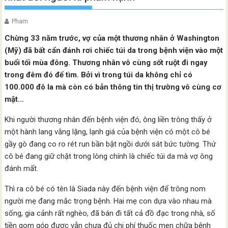
Pham
Chừng 33 năm trước, vợ của một thương nhân ở Washington
(Mỹ) đã bất cẩn đánh rơi chiếc túi da trong bệnh viện vào một
buổi tối mùa đông. Thương nhân vô cùng sốt ruột đi ngay
trong đêm đó để tìm. Bởi vì trong túi da không chỉ có
100.000 đô la mà còn có bản thông tin thị trường vô cùng cơ
mật…
Khi người thương nhân đến bệnh viện đó, ông liền trông thấy ở
một hành lang vắng lặng, lạnh giá của bệnh viện có một cô bé
gầy gò đang co ro rét run bần bật ngồi dưới sát bức tường. Thứ
cô bé đang giữ chặt trong lòng chính là chiếc túi da mà vợ ông
đánh mất.
Thì ra cô bé có tên là Siada này đến bệnh viện để trông nom
người mẹ đang mắc trọng bệnh. Hai mẹ con dựa vào nhau mà
sống, gia cảnh rất nghèo, đã bán đi tất cả đồ đạc trong nhà, số
tiền gom góp được vẫn chưa đủ chi phí thuốc men chữa bệnh