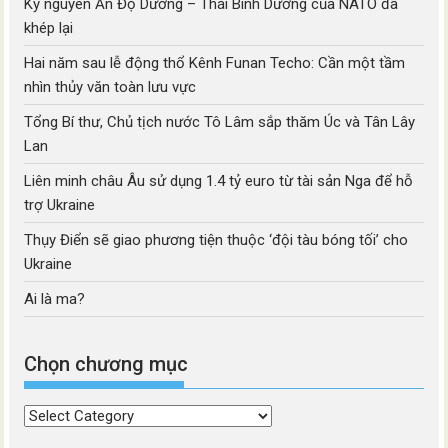
Kỷ nguyên Ấn Độ Dương – Thái Bình Dương của NATO đã
khép lại
Hai năm sau lễ động thổ Kênh Funan Techo: Cần một tầm
nhìn thủy văn toàn lưu vực
Tổng Bí thư, Chủ tịch nước Tô Lâm sắp thăm Úc và Tân Lây
Lan
Liên minh châu Âu sử dụng 1.4 tỷ euro từ tài sản Nga để hỗ
trợ Ukraine
Thụy Điển sẽ giao phương tiện thuộc ‘đội tàu bóng tối’ cho
Ukraine
Ai là ma?
Chọn chương mục
Chọn
chương