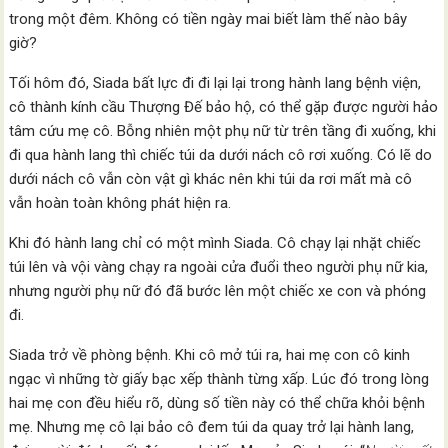
trong một đêm. Không có tiền ngày mai biết làm thế nào bây
giờ?
Tối hôm đó, Siada bất lực đi đi lại lại trong hành lang bệnh viện,
cô thành kính cầu Thượng Đế bảo hộ, có thể gặp được người hảo
tâm cứu mẹ cô. Bỗng nhiên một phụ nữ từ trên tầng đi xuống, khi
đi qua hành lang thì chiếc túi da dưới nách cô rơi xuống. Có lẽ do
dưới nách cô vẫn còn vật gì khác nên khi túi da rơi mất mà cô
vẫn hoàn toàn không phát hiện ra.
Khi đó hành lang chỉ có một mình Siada. Cô chạy lại nhặt chiếc
túi lên và vội vàng chạy ra ngoài cửa đuổi theo người phụ nữ kia,
nhưng người phụ nữ đó đã bước lên một chiếc xe con và phóng
đi.
Siada trở về phòng bệnh. Khi cô mở túi ra, hai mẹ con cô kinh
ngạc vì những tờ giấy bạc xếp thành từng xấp. Lúc đó trong lòng
hai mẹ con đều hiểu rõ, dùng số tiền này có thể chữa khỏi bệnh
mẹ. Nhưng mẹ cô lại bảo cô đem túi da quay trở lại hành lang,