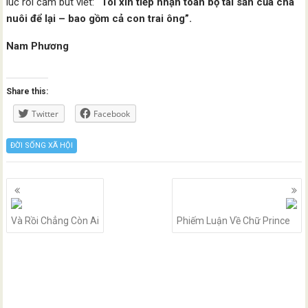
lúc rồi cầm bút viết:
“Tôi xin tiếp nhận toàn bộ tài sản của cha
nuôi để lại – bao gồm cả con trai ông”.
Nam Phương
Share this:
Twitter
Facebook
ĐỜI SỐNG XÃ HỘI
Posts
navigation
Và Rồi Chẳng Còn Ai
Phiếm Luận Về Chữ Prince