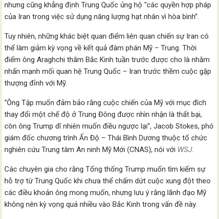
nhưng cũng khẳng định Trung Quốc ủng hộ “các quyền hợp pháp
của Iran trong việc sử dụng năng lượng hạt nhân vì hòa bình”.
Tuy nhiên, những khác biệt quan điểm liên quan chiến sự Iran có
thể làm giảm kỳ vọng về kết quả đàm phán Mỹ – Trung. Thời
điểm ông Araghchi thăm Bắc Kinh tuần trước được cho là nhằm
nhấn mạnh mối quan hệ Trung Quốc – Iran trước thềm cuộc gặp
thượng đỉnh với Mỹ.
“Ông Tập muốn đảm bảo rằng cuộc chiến của Mỹ với mục đích
thay đổi một chế độ ở Trung Đông được nhìn nhận là thất bại,
còn ông Trump dĩ nhiên muốn điều ngược lại”, Jacob Stokes, phó
giám đốc chương trình Ấn Độ – Thái Bình Dương thuộc tổ chức
nghiên cứu Trung tâm An ninh Mỹ Mới (CNAS), nói với
WSJ
.
Các chuyên gia cho rằng Tổng thống Trump muốn tìm kiếm sự
hỗ trợ từ Trung Quốc khi chưa thể chấm dứt cuộc xung đột theo
các điều khoản ông mong muốn, nhưng lưu ý rằng lãnh đạo Mỹ
không nên kỳ vọng quá nhiều vào Bắc Kinh trong vấn đề này.