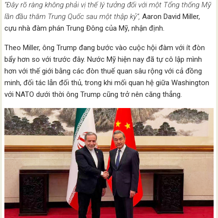
“Đây rõ ràng không phải vị thế lý tưởng đối với một Tổng thống Mỹ
lần đầu thăm Trung Quốc sau một thập kỷ”,
Aaron David Miller,
cựu nhà đàm phán Trung Đông của Mỹ, nhận định.
Theo Miller, ông Trump đang bước vào cuộc hội đàm với ít đòn
bẩy hơn so với trước đây. Nước Mỹ hiện nay đã tự cô lập mình
hơn với thế giới bằng các đòn thuế quan sâu rộng với cả đồng
minh, đối tác lẫn đối thủ, trong khi mối quan hệ giữa Washington
với NATO dưới thời ông Trump cũng trở nên căng thẳng.