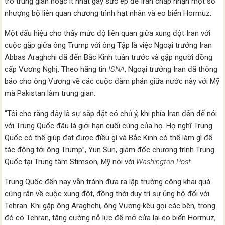
trò trung gian hoặc ít nhất gây sức ép để Iran chấp nhận một số
nhượng bộ liên quan chương trình hạt nhân và eo biển Hormuz.
Một dấu hiệu cho thấy mức độ liên quan giữa xung đột Iran với
cuộc gặp giữa ông Trump với ông Tập là việc Ngoại trưởng Iran
Abbas Araghchi đã đến Bắc Kinh tuần trước và gặp người đồng
cấp Vương Nghị. Theo hãng tin
ISNA
, Ngoại trưởng Iran đã thông
báo cho ông Vương về các cuộc đàm phán giữa nước này với Mỹ
mà Pakistan làm trung gian.
“Tôi cho rằng đây là sự sắp đặt có chủ ý, khi phía Iran đến để nói
với Trung Quốc đâu là giới hạn cuối cùng của họ. Họ nghĩ Trung
Quốc có thể giúp đạt được điều gì và Bắc Kinh có thể làm gì để
tác động tới ông Trump”, Yun Sun, giám đốc chương trình Trung
Quốc tại Trung tâm Stimson, Mỹ nói với
Washington Post
.
Trung Quốc đến nay vẫn tránh đưa ra lập trường công khai quá
cứng rắn về cuộc xung đột, đồng thời duy trì sự ủng hộ đối với
Tehran. Khi gặp ông Araghchi, ông Vương kêu gọi các bên, trong
đó có Tehran, tăng cường nỗ lực để mở cửa lại eo biển Hormuz,