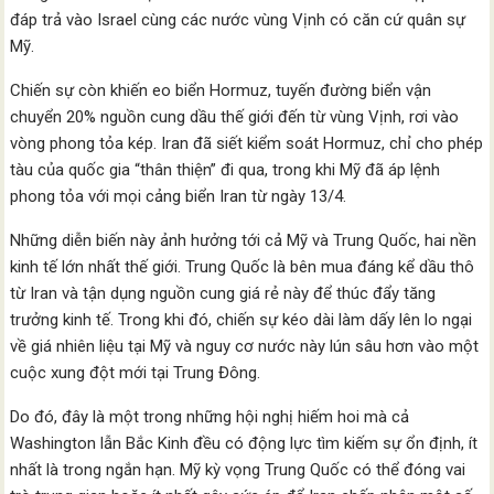
đáp trả vào Israel cùng các nước vùng Vịnh có căn cứ quân sự
Mỹ.
Chiến sự còn khiến eo biển Hormuz, tuyến đường biển vận
chuyển 20% nguồn cung dầu thế giới đến từ vùng Vịnh, rơi vào
vòng phong tỏa kép. Iran đã siết kiểm soát Hormuz, chỉ cho phép
tàu của quốc gia “thân thiện” đi qua, trong khi Mỹ đã áp lệnh
phong tỏa với mọi cảng biển Iran từ ngày 13/4.
Những diễn biến này ảnh hưởng tới cả Mỹ và Trung Quốc, hai nền
kinh tế lớn nhất thế giới. Trung Quốc là bên mua đáng kể dầu thô
từ Iran và tận dụng nguồn cung giá rẻ này để thúc đẩy tăng
trưởng kinh tế. Trong khi đó, chiến sự kéo dài làm dấy lên lo ngại
về giá nhiên liệu tại Mỹ và nguy cơ nước này lún sâu hơn vào một
cuộc xung đột mới tại Trung Đông.
Do đó, đây là một trong những hội nghị hiếm hoi mà cả
Washington lẫn Bắc Kinh đều có động lực tìm kiếm sự ổn định, ít
nhất là trong ngắn hạn. Mỹ kỳ vọng Trung Quốc có thể đóng vai