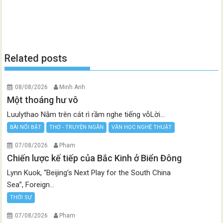
Related posts
08/08/2026
Minh Anh
Một thoáng hư vô
Luulythao Nằm trên cát rì rầm nghe tiếng vỗLời...
BÀI NỔI BẬT
THƠ - TRUYỆN NGẮN
VĂN HỌC NGHỆ THUẬT
07/08/2026
Pham
Chiến lược kế tiếp của Bắc Kinh ở Biển Đông
Lynn Kuok, “Beijing’s Next Play for the South China
Sea”, Foreign...
THỜI SỰ
07/08/2026
Pham