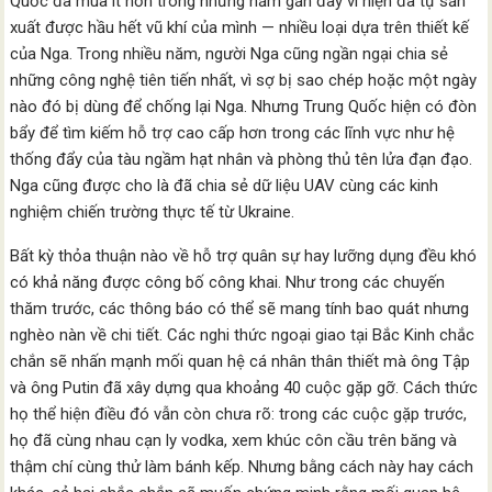
Quốc đã mua ít hơn trong những năm gần đây vì hiện đã tự sản
xuất được hầu hết vũ khí của mình — nhiều loại dựa trên thiết kế
của Nga. Trong nhiều năm, người Nga cũng ngần ngại chia sẻ
những công nghệ tiên tiến nhất, vì sợ bị sao chép hoặc một ngày
nào đó bị dùng để chống lại Nga. Nhưng Trung Quốc hiện có đòn
bẩy để tìm kiếm hỗ trợ cao cấp hơn trong các lĩnh vực như hệ
thống đẩy của tàu ngầm hạt nhân và phòng thủ tên lửa đạn đạo.
Nga cũng được cho là đã chia sẻ dữ liệu UAV cùng các kinh
nghiệm chiến trường thực tế từ Ukraine.
Bất kỳ thỏa thuận nào về hỗ trợ quân sự hay lưỡng dụng đều khó
có khả năng được công bố công khai. Như trong các chuyến
thăm trước, các thông báo có thể sẽ mang tính bao quát nhưng
nghèo nàn về chi tiết. Các nghi thức ngoại giao tại Bắc Kinh chắc
chắn sẽ nhấn mạnh mối quan hệ cá nhân thân thiết mà ông Tập
và ông Putin đã xây dựng qua khoảng 40 cuộc gặp gỡ. Cách thức
họ thể hiện điều đó vẫn còn chưa rõ: trong các cuộc gặp trước,
họ đã cùng nhau cạn ly vodka, xem khúc côn cầu trên băng và
thậm chí cùng thử làm bánh kếp. Nhưng bằng cách này hay cách