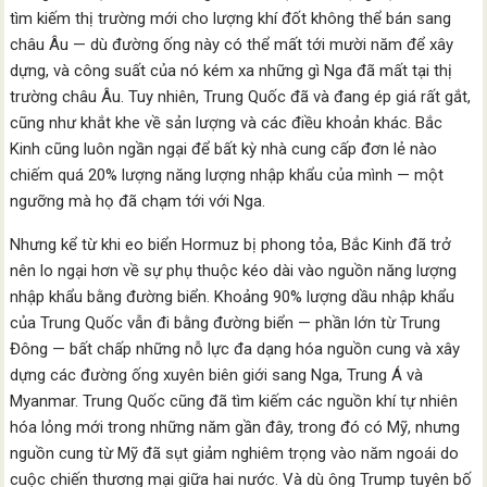
tìm kiếm thị trường mới cho lượng khí đốt không thể bán sang
châu Âu — dù đường ống này có thể mất tới mười năm để xây
dựng, và công suất của nó kém xa những gì Nga đã mất tại thị
trường châu Âu. Tuy nhiên, Trung Quốc đã và đang ép giá rất gắt,
cũng như khắt khe về sản lượng và các điều khoản khác. Bắc
Kinh cũng luôn ngần ngại để bất kỳ nhà cung cấp đơn lẻ nào
chiếm quá 20% lượng năng lượng nhập khẩu của mình — một
ngưỡng mà họ đã chạm tới với Nga.
Nhưng kể từ khi eo biển Hormuz bị phong tỏa, Bắc Kinh đã trở
nên lo ngại hơn về sự phụ thuộc kéo dài vào nguồn năng lượng
nhập khẩu bằng đường biển. Khoảng 90% lượng dầu nhập khẩu
của Trung Quốc vẫn đi bằng đường biển — phần lớn từ Trung
Đông — bất chấp những nỗ lực đa dạng hóa nguồn cung và xây
dựng các đường ống xuyên biên giới sang Nga, Trung Á và
Myanmar. Trung Quốc cũng đã tìm kiếm các nguồn khí tự nhiên
hóa lỏng mới trong những năm gần đây, trong đó có Mỹ, nhưng
nguồn cung từ Mỹ đã sụt giảm nghiêm trọng vào năm ngoái do
cuộc chiến thương mại giữa hai nước. Và dù ông Trump tuyên bố