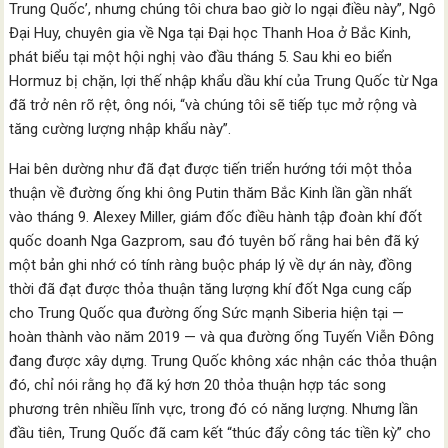
Trung Quốc’, nhưng chúng tôi chưa bao giờ lo ngại điều này”, Ngô
Đại Huy, chuyên gia về Nga tại Đại học Thanh Hoa ở Bắc Kinh,
phát biểu tại một hội nghị vào đầu tháng 5. Sau khi eo biển
Hormuz bị chặn, lợi thế nhập khẩu dầu khí của Trung Quốc từ Nga
đã trở nên rõ rệt, ông nói, “và chúng tôi sẽ tiếp tục mở rộng và
tăng cường lượng nhập khẩu này”.
Hai bên dường như đã đạt được tiến triển hướng tới một thỏa
thuận về đường ống khi ông Putin thăm Bắc Kinh lần gần nhất
vào tháng 9. Alexey Miller, giám đốc điều hành tập đoàn khí đốt
quốc doanh Nga Gazprom, sau đó tuyên bố rằng hai bên đã ký
một bản ghi nhớ có tính ràng buộc pháp lý về dự án này, đồng
thời đã đạt được thỏa thuận tăng lượng khí đốt Nga cung cấp
cho Trung Quốc qua đường ống Sức mạnh Siberia hiện tại —
hoàn thành vào năm 2019 — và qua đường ống Tuyến Viễn Đông
đang được xây dựng. Trung Quốc không xác nhận các thỏa thuận
đó, chỉ nói rằng họ đã ký hơn 20 thỏa thuận hợp tác song
phương trên nhiều lĩnh vực, trong đó có năng lượng. Nhưng lần
đầu tiên, Trung Quốc đã cam kết “thúc đẩy công tác tiền kỳ” cho