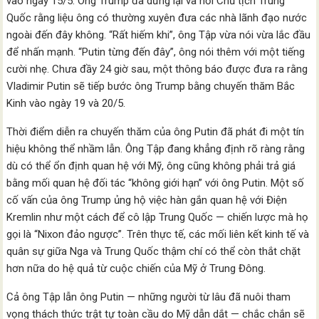
vào ngày 15/5. Ông Trump đã dừng lại và hỏi Chủ tịch Trung
Quốc rằng liệu ông có thường xuyên đưa các nhà lãnh đạo nước
ngoài đến đây không. “Rất hiếm khi”, ông Tập vừa nói vừa lắc đầu
để nhấn mạnh. “Putin từng đến đây”, ông nói thêm với một tiếng
cười nhẹ. Chưa đầy 24 giờ sau, một thông báo được đưa ra rằng
Vladimir Putin sẽ tiếp bước ông Trump bằng chuyến thăm Bắc
Kinh vào ngày 19 và 20/5.
Thời điểm diễn ra chuyến thăm của ông Putin đã phát đi một tín
hiệu không thể nhầm lẫn. Ông Tập đang khẳng định rõ ràng rằng
dù có thể ổn định quan hệ với Mỹ, ông cũng không phải trả giá
bằng mối quan hệ đối tác “không giới hạn” với ông Putin. Một số
cố vấn của ông Trump ủng hộ việc hàn gắn quan hệ với Điện
Kremlin như một cách để cô lập Trung Quốc — chiến lược mà họ
gọi là “Nixon đảo ngược”. Trên thực tế, các mối liên kết kinh tế và
quân sự giữa Nga và Trung Quốc thậm chí có thể còn thắt chặt
hơn nữa do hệ quả từ cuộc chiến của Mỹ ở Trung Đông.
Cả ông Tập lẫn ông Putin — những người từ lâu đã nuôi tham
vọng thách thức trật tự toàn cầu do Mỹ dẫn dắt — chắc chắn sẽ