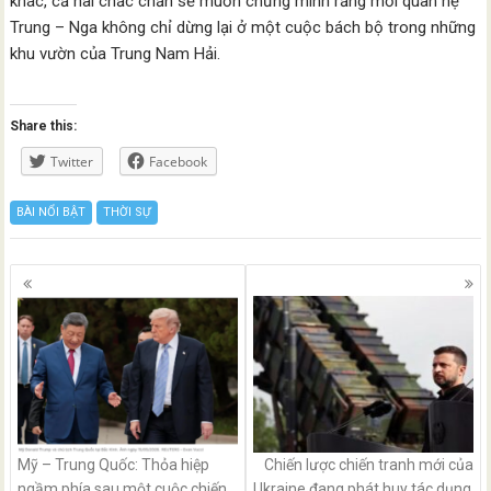
khác, cả hai chắc chắn sẽ muốn chứng minh rằng mối quan hệ
Trung – Nga không chỉ dừng lại ở một cuộc bách bộ trong những
khu vườn của Trung Nam Hải.
Share this:
Twitter
Facebook
BÀI NỔI BẬT
THỜI SỰ
Posts
navigation
Mỹ – Trung Quốc: Thỏa hiệp
Chiến lược chiến tranh mới của
ngầm phía sau một cuộc chiến
Ukraine đang phát huy tác dụng