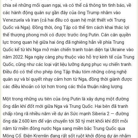
chia sẻ những mối quan ngại, và có thể cả thông tin tình báo, về
các hành động quân sự gần đây của ông Trump nhằm vào
Venezuela và Iran (cả hai đều có quan hệ mật thiết với Trung
Quốc và Nga). Đồng thời, ông Tập có thể tìm cách khai thác lợi
thế thượng phong mới có được trước ông Putin. Cán cân quyền
lực trong quan hệ giữa hai ông đã nghiêng hẳn về phía Trung
Quốc kể từ khi Nga mở màn chiến tranh toàn diện tại Ukraine vào
năm 2022. Nga ngày càng phụ thuộc vào hỗ trợ kinh tế của Trung
Quốc, cũng như các loại vật liệu lưỡng dụng phục vụ chiến tranh.
Điều đó có thể cho phép ông Tập thâu tóm những công nghệ
quân sự và bí quyết nhạy cảm hơn từ Nga, đồng thời giành được
các điều khoản có lợi hơn trong các thỏa thuận năng lượng.
Một trong những ưu tiên của ông Putin là xây dựng một đường
ống dẫn khí đốt mới giữa Nga và Trung Quốc. Hai bên đã tranh
chấp ròng rã nhiều năm về dự án Sức mạnh Siberia 2 — đường
ống dài 2.600 km để vận chuyển tới 50 tỷ mét khối khí đốt mỗi
năm từ miền đông nước Nga sang miền bắc Trung Quốc qua
Mông Cổ. Điện Kremlin đang rất sốt ruột khởi động dự án nhằm