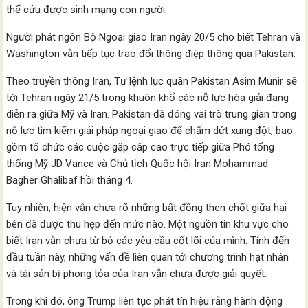
thể cứu được sinh mạng con người.
Người phát ngôn Bộ Ngoại giao Iran ngày 20/5 cho biết Tehran và
Washington vẫn tiếp tục trao đổi thông điệp thông qua Pakistan.
Theo truyền thông Iran, Tư lệnh lục quân Pakistan Asim Munir sẽ
tới Tehran ngày 21/5 trong khuôn khổ các nỗ lực hòa giải đang
diễn ra giữa Mỹ và Iran. Pakistan đã đóng vai trò trung gian trong
nỗ lực tìm kiếm giải pháp ngoại giao để chấm dứt xung đột, bao
gồm tổ chức các cuộc gặp cấp cao trực tiếp giữa Phó tổng
thống Mỹ JD Vance và Chủ tịch Quốc hội Iran Mohammad
Bagher Ghalibaf hồi tháng 4.
Tuy nhiên, hiện vẫn chưa rõ những bất đồng then chốt giữa hai
bên đã được thu hẹp đến mức nào. Một nguồn tin khu vực cho
biết Iran vẫn chưa từ bỏ các yêu cầu cốt lõi của mình. Tính đến
đầu tuần này, những vấn đề liên quan tới chương trình hạt nhân
và tài sản bị phong tỏa của Iran vẫn chưa được giải quyết.
Trong khi đó, ông Trump liên tục phát tín hiệu rằng hành động