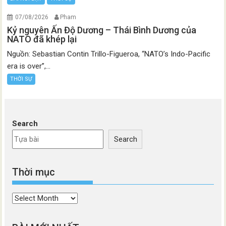
07/08/2026
Pham
Kỷ nguyên Ấn Độ Dương – Thái Bình Dương của
NATO đã khép lại
Nguồn: Sebastian Contin Trillo-Figueroa, “NATO’s Indo-Pacific
era is over”,...
THỜI SỰ
Search
Search
Thời mục
Thời
mục