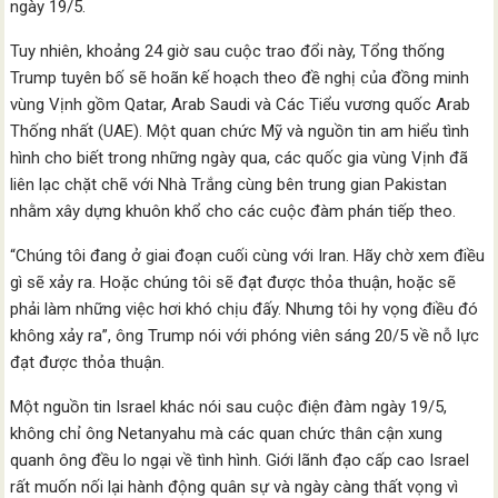
ngày 19/5.
Tuy nhiên, khoảng 24 giờ sau cuộc trao đổi này, Tổng thống
Trump tuyên bố sẽ hoãn kế hoạch theo đề nghị của đồng minh
vùng Vịnh gồm Qatar, Arab Saudi và Các Tiểu vương quốc Arab
Thống nhất (UAE). Một quan chức Mỹ và nguồn tin am hiểu tình
hình cho biết trong những ngày qua, các quốc gia vùng Vịnh đã
liên lạc chặt chẽ với Nhà Trắng cùng bên trung gian Pakistan
nhằm xây dựng khuôn khổ cho các cuộc đàm phán tiếp theo.
“Chúng tôi đang ở giai đoạn cuối cùng với Iran. Hãy chờ xem điều
gì sẽ xảy ra. Hoặc chúng tôi sẽ đạt được thỏa thuận, hoặc sẽ
phải làm những việc hơi khó chịu đấy. Nhưng tôi hy vọng điều đó
không xảy ra”, ông Trump nói với phóng viên sáng 20/5 về nỗ lực
đạt được thỏa thuận.
Một nguồn tin Israel khác nói sau cuộc điện đàm ngày 19/5,
không chỉ ông Netanyahu mà các quan chức thân cận xung
quanh ông đều lo ngại về tình hình. Giới lãnh đạo cấp cao Israel
rất muốn nối lại hành động quân sự và ngày càng thất vọng vì