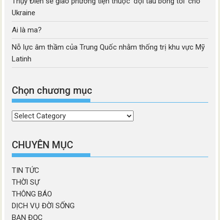
Thụy Điển sẽ giao phương tiện thuộc ‘đội tàu bóng tối’ cho
Ukraine
Ai là ma?
Nỗ lực âm thầm của Trung Quốc nhằm thống trị khu vực Mỹ
Latinh
Chọn chương mục
Chọn
chương
mục
CHUYÊN MỤC
TIN TỨC
THỜI SỰ
THÔNG BÁO
DỊCH VỤ ĐỜI SỐNG
BẠN ĐỌC