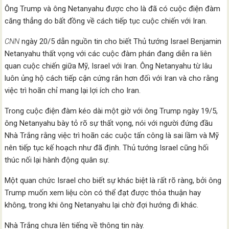
Ông Trump và ông Netanyahu được cho là đã có cuộc điện đàm
căng thẳng do bất đồng về cách tiếp tục cuộc chiến với Iran.
CNN
ngày 20/5 dẫn nguồn tin cho biết Thủ tướng Israel Benjamin
Netanyahu thất vọng với các cuộc đàm phán đang diễn ra liên
quan cuộc chiến giữa Mỹ, Israel với Iran. Ông Netanyahu từ lâu
luôn ủng hộ cách tiếp cận cứng rắn hơn đối với Iran và cho rằng
việc trì hoãn chỉ mang lại lợi ích cho Iran.
Trong cuộc điện đàm kéo dài một giờ với ông Trump ngày 19/5,
ông Netanyahu bày tỏ rõ sự thất vọng, nói với người đứng đầu
Nhà Trắng rằng việc trì hoãn các cuộc tấn công là sai lầm và Mỹ
nên tiếp tục kế hoạch như đã định. Thủ tướng Israel cũng hối
thúc nối lại hành động quân sự.
Một quan chức Israel cho biết sự khác biệt là rất rõ ràng, bởi ông
Trump muốn xem liệu còn có thể đạt được thỏa thuận hay
không, trong khi ông Netanyahu lại chờ đợi hướng đi khác.
Nhà Trắng chưa lên tiếng về thông tin này.