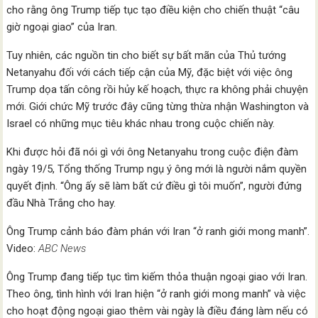
cho rằng ông Trump tiếp tục tạo điều kiện cho chiến thuật “câu
giờ ngoại giao” của Iran.
Tuy nhiên, các nguồn tin cho biết sự bất mãn của Thủ tướng
Netanyahu đối với cách tiếp cận của Mỹ, đặc biệt với việc ông
Trump dọa tấn công rồi hủy kế hoạch, thực ra không phải chuyện
mới. Giới chức Mỹ trước đây cũng từng thừa nhận Washington và
Israel có những mục tiêu khác nhau trong cuộc chiến này.
Khi được hỏi đã nói gì với ông Netanyahu trong cuộc điện đàm
ngày 19/5, Tổng thống Trump ngụ ý ông mới là người nắm quyền
quyết định. “Ông ấy sẽ làm bất cứ điều gì tôi muốn”, người đứng
đầu Nhà Trắng cho hay.
Ông Trump cảnh báo đàm phán với Iran “ở ranh giới mong manh”.
Video:
ABC News
Ông Trump đang tiếp tục tìm kiếm thỏa thuận ngoại giao với Iran.
Theo ông, tình hình với Iran hiện “ở ranh giới mong manh” và việc
cho hoạt động ngoại giao thêm vài ngày là điều đáng làm nếu có