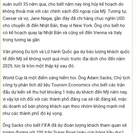
xuân suốt 35 năm qua, cho biết năm nay ông hủy kế hoạch do
không thoải mái với các chính sách đối ngoại của Mỹ. Tương tự,
Caesar và vợ, Jane Nagai, gần đây đã chi hàng chục nghìn USD
cho chuyến đi đến Nhật Bản, thay vì New York. Ông cho biết họ
có kế hoạch quay lại Nhật Bản và cũng sẽ đến Vienna và Italy
trong tương lai gần.
Văn phòng Du lịch và Lữ hành Quốc gia dự báo lượng khách quốc
tế đến Mỹ sẽ không vượt quá mức trước đại dịch cho đến năm
2029, tức là tròn một thập kỷ sau đó.
World Cup là một điểm sáng hiếm hoi. Ông Adam Sacks, Chủ tịch
công ty phân tích dữ liệu Tourism Economics cho biết các trận
đấu dự kiến sẽ thu hút khoảng 1 triệu du khách đến Mỹ năm nay,
vì vậy lợi ích đối với các thành phố đăng cai sẽ rất đáng kể, mặc
dù doanh số bán phòng khách sạn theo nhóm không mạnh mẽ
như các thành phố đó kỳ vọng.
Ông Sacks cho biết FIFA đã dự đoán lượng khách tham quan sẽ
tương đương với 100 trận Super Bowl (siêu cúp bóng bầu dục),