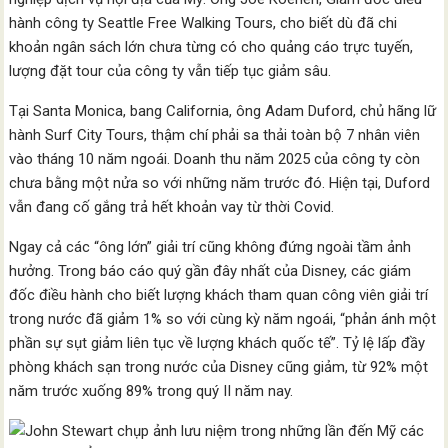
hành công ty Seattle Free Walking Tours, cho biết dù đã chi
khoản ngân sách lớn chưa từng có cho quảng cáo trực tuyến,
lượng đặt tour của công ty vẫn tiếp tục giảm sâu.
Tại Santa Monica, bang California, ông Adam Duford, chủ hãng lữ
hành Surf City Tours, thậm chí phải sa thải toàn bộ 7 nhân viên
vào tháng 10 năm ngoái. Doanh thu năm 2025 của công ty còn
chưa bằng một nửa so với những năm trước đó. Hiện tại, Duford
vẫn đang cố gắng trả hết khoản vay từ thời Covid.
Ngay cả các “ông lớn” giải trí cũng không đứng ngoài tầm ảnh
hưởng. Trong báo cáo quý gần đây nhất của Disney, các giám
đốc điều hành cho biết lượng khách tham quan công viên giải trí
trong nước đã giảm 1% so với cùng kỳ năm ngoái, “phản ánh một
phần sự sụt giảm liên tục về lượng khách quốc tế”. Tỷ lệ lấp đầy
phòng khách sạn trong nước của Disney cũng giảm, từ 92% một
năm trước xuống 89% trong quý II năm nay.