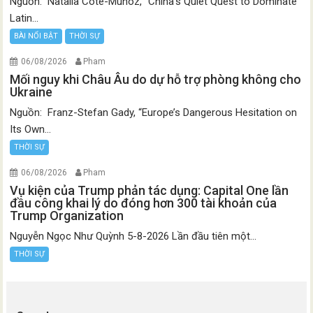
Nguồn: Natalia Cote-Muñoz, “China’s Quiet Quest to Dominate
Latin...
BÀI NỔI BẬT
THỜI SỰ
06/08/2026
Pham
Mối nguy khi Châu Âu do dự hỗ trợ phòng không cho
Ukraine
Nguồn: Franz-Stefan Gady, “Europe’s Dangerous Hesitation on
Its Own...
THỜI SỰ
06/08/2026
Pham
Vụ kiện của Trump phản tác dụng: Capital One lần
đầu công khai lý do đóng hơn 300 tài khoản của
Trump Organization
Nguyễn Ngọc Như Quỳnh 5-8-2026 Lần đầu tiên một...
THỜI SỰ