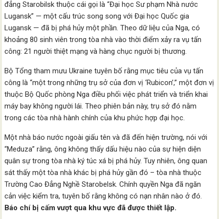
đẳng Starobilsk thuộc cái gọi là “Đại học Sư phạm Nhà nước
Lugansk” — một cấu trúc song song với Đại học Quốc gia
Lugansk — đã bị phá hủy một phần. Theo dữ liệu của Nga, có
khoảng 80 sinh viên trong tòa nhà vào thời điểm xảy ra vụ tấn
công: 21 người thiệt mạng và hàng chục người bị thương.
Bộ Tổng tham mưu Ukraine tuyên bố rằng mục tiêu của vụ tấn
công là “một trong những trụ sở của đơn vị ‘Rubicon’,” một đơn vị
thuộc Bộ Quốc phòng Nga điều phối việc phát triển và triển khai
máy bay không người lái. Theo phiên bản này, trụ sở đó nằm
trong các tòa nhà hành chính của khu phức hợp đại học.
Một nhà báo nước ngoài giấu tên và đã đến hiện trường, nói với
“Meduza” rằng, ông không thấy dấu hiệu nào của sự hiện diện
quân sự trong tòa nhà ký túc xá bị phá hủy. Tuy nhiên, ông quan
sát thấy một tòa nhà khác bị phá hủy gần đó – tòa nhà thuộc
Trường Cao Đẳng Nghề Starobelsk. Chính quyền Nga đã ngăn
cản việc kiểm tra, tuyên bố rằng không có nạn nhân nào ở đó.
Báo chí bị cấm vượt qua khu vực đã được thiết lập.