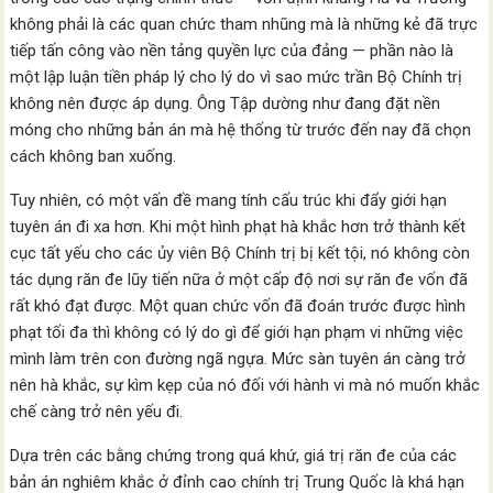
không phải là các quan chức tham nhũng mà là những kẻ đã trực
tiếp tấn công vào nền tảng quyền lực của đảng — phần nào là
một lập luận tiền pháp lý cho lý do vì sao mức trần Bộ Chính trị
không nên được áp dụng. Ông Tập dường như đang đặt nền
móng cho những bản án mà hệ thống từ trước đến nay đã chọn
cách không ban xuống.
Tuy nhiên, có một vấn đề mang tính cấu trúc khi đẩy giới hạn
tuyên án đi xa hơn. Khi một hình phạt hà khắc hơn trở thành kết
cục tất yếu cho các ủy viên Bộ Chính trị bị kết tội, nó không còn
tác dụng răn đe lũy tiến nữa ở một cấp độ nơi sự răn đe vốn đã
rất khó đạt được. Một quan chức vốn đã đoán trước được hình
phạt tối đa thì không có lý do gì để giới hạn phạm vi những việc
mình làm trên con đường ngã ngựa. Mức sàn tuyên án càng trở
nên hà khắc, sự kìm kẹp của nó đối với hành vi mà nó muốn khắc
chế càng trở nên yếu đi.
Dựa trên các bằng chứng trong quá khứ, giá trị răn đe của các
bản án nghiêm khắc ở đỉnh cao chính trị Trung Quốc là khá hạn