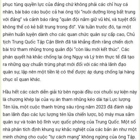
phục tùng quyền lực của đảng chứ không phải các chỉ huy cá
nhân, bài báo cáo buộc cả hai ông tội “nuôi dưỡng lòng bất trung
với đảng” và cảnh báo rằng “quân đội nắm giữ vũ khí, và tuyệt đối
không thể có kẻ bất trung trong đó”. Vài tuần trước đó, tại một
phiên huấn luyện dành cho các quan chức quân sự cấp cao, Chủ
tịch Trung Quốc Tập Cận Bình đã tái khẳng định rằng chiến dịch
bài trừ tham nhũng trong quân đội “còn lâu mới kết thúc”. Các
phán quyết hà khắc chống lại ông Ngụy và Lý trên thực tế đã tạo
ra những quy chuẩn trừng phạt mới đối với các nhà lãnh đạo
quân sự, lập nên một tiền lệ có thể được áp dụng chống lại hàng
chục sĩ quan khác.
Hầu hết các cách diễn giải từ bên ngoài đều coi chuỗi sự kiện này
là chương khép lại của vụ án tham nhũng kéo dài tại Lực lượng
Tên lửa, một cuộc thanh trừng sâu rộng năm 2023 đã đánh sập
ban lãnh đạo các lực lượng tên lửa chiến lược, bộ máy mua sắm
quân sự và toàn bộ lĩnh vực quốc phòng của Trung Quốc. Một số
nhà phân tích định khung sự khắc nghiệt của các bản án như một
minh chứng cho cuộc “tự cách mạng” không ngừng của ông Tập.