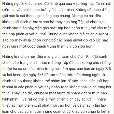
Những người khác lại coi đó là hệ quả của việc ông Tập đánh mất
niềm tin vào chính các tướng lĩnh của mình. Không có cách diễn
giải nào là sai theo logic riêng của chúng. Nhưng cả hai đều
không giải thích được vì sao bộ máy của ông Tập lại chọn lựa,
chính vào tuần này, việc gắn một tập hợp ngôn từ cụ thể vào một
tập hợp phán quyết cụ thể. Chúng cũng không giải thích được vì
sao bộ máy ấy lại chọn công bố các phán quyết đó vào lúc này,
ngay giữa một cuộc thanh trừng thậm chí còn lớn hơn.
Những lựa chọn này đều mang tính toán chủ đích. Khi đặt cạnh
chuỗi cáo trạng chính thức mà ông Tập đã ban xuống cho những
thuộc hạ sa cơ của mình trong hai năm qua, các bản án ngày 7/5
và bài bình luận ngày 8/5 đã tạo thành một nấc thang ngôn từ
chính trị leo thang không thể nhầm lẫn. Vì vậy, cách diễn giải hợp
lý nhất là các phán quyết này hoàn toàn không phải là chương kết
thúc. Thay vào đó, chúng là một bước đi nhằm đặt ra mức sàn
hình phạt — và rất có thể là một chiến dịch gây áp lực — nhằm
thiết lập một điểm xuất phát mới cao hơn về cả pháp lý lẫn lập
luận cho các vụ án của những quan chức khác vốn chưa bị kết án