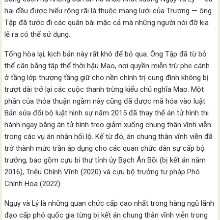
hai đều được hiểu rộng rãi là thuộc mạng lưới của Trương — ông
Tập đã tước đi các quân bài mặc cả mà những người nói đỡ kia
lẽ ra có thể sử dụng.
Tổng hòa lại, kịch bản này rất khó để bỏ qua. Ông Tập đã từ bỏ
thế cân bằng tập thể thời hậu Mao, nơi quyền miễn trừ phe cánh
ở tầng lớp thượng tầng giữ cho nền chính trị cung đình không bị
trượt dài trở lại các cuộc thanh trừng kiểu chủ nghĩa Mao. Một
phần của thỏa thuận ngầm này cũng đã được mã hóa vào luật.
Bản sửa đổi bộ luật hình sự năm 2015 đã thay thế án tử hình thi
hành ngay bằng án tử hình treo giảm xuống chung thân vĩnh viễn
trong các vụ án nhận hối lộ. Kể từ đó, án chung thân vĩnh viễn đã
trở thành mức trần áp dụng cho các quan chức dân sự cấp bộ
trưởng, bao gồm cựu bí thư tỉnh ủy Bạch Ân Bồi (bị kết án năm
2016), Triệu Chính Vĩnh (2020) và cựu bộ trưởng tư pháp Phó
Chính Hoa (2022).
Ngụy và Lý là những quan chức cấp cao nhất trong hàng ngũ lãnh
đạo cấp phó quốc gia từng bị kết án chung thân vĩnh viễn trong