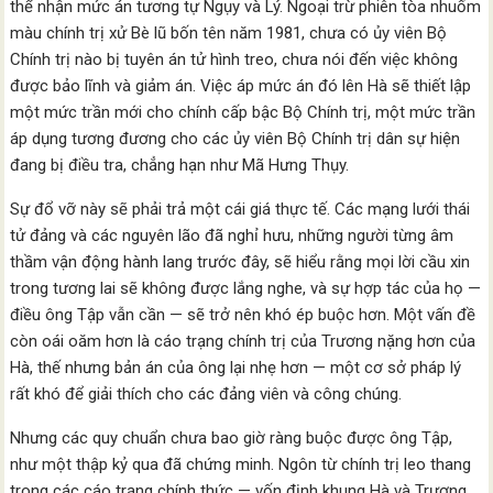
thể nhận mức án tương tự Ngụy và Lý. Ngoại trừ phiên tòa nhuốm
màu chính trị xử Bè lũ bốn tên năm 1981, chưa có ủy viên Bộ
Chính trị nào bị tuyên án tử hình treo, chưa nói đến việc không
được bảo lĩnh và giảm án. Việc áp mức án đó lên Hà sẽ thiết lập
một mức trần mới cho chính cấp bậc Bộ Chính trị, một mức trần
áp dụng tương đương cho các ủy viên Bộ Chính trị dân sự hiện
đang bị điều tra, chẳng hạn như Mã Hưng Thụy.
Sự đổ vỡ này sẽ phải trả một cái giá thực tế. Các mạng lưới thái
tử đảng và các nguyên lão đã nghỉ hưu, những người từng âm
thầm vận động hành lang trước đây, sẽ hiểu rằng mọi lời cầu xin
trong tương lai sẽ không được lắng nghe, và sự hợp tác của họ —
điều ông Tập vẫn cần — sẽ trở nên khó ép buộc hơn. Một vấn đề
còn oái oăm hơn là cáo trạng chính trị của Trương nặng hơn của
Hà, thế nhưng bản án của ông lại nhẹ hơn — một cơ sở pháp lý
rất khó để giải thích cho các đảng viên và công chúng.
Nhưng các quy chuẩn chưa bao giờ ràng buộc được ông Tập,
như một thập kỷ qua đã chứng minh. Ngôn từ chính trị leo thang
trong các cáo trạng chính thức — vốn định khung Hà và Trương