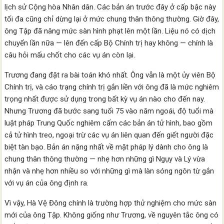
lịch sử Cộng hòa Nhân dân. Các bản án trước đây ở cấp bậc này
tối đa cũng chỉ dừng lại ở mức chung thân thông thường. Giờ đây,
ông Tập đã nâng mức sàn hình phạt lên một lần. Liệu nó có dịch
chuyển lần nữa — lên đến cấp Bộ Chính trị hay không — chính là
câu hỏi mấu chốt cho các vụ án còn lại.
Trương đang đặt ra bài toán khó nhất. Ông vẫn là một ủy viên Bộ
Chính trị, và cáo trạng chính trị gắn liền với ông đã là mức nghiêm
trọng nhất được sử dụng trong bất kỳ vụ án nào cho đến nay.
Nhưng Trương đã bước sang tuổi 75 vào năm ngoái, độ tuổi mà
luật pháp Trung Quốc nghiêm cấm các bản án tử hình, bao gồm
cả tử hình treo, ngoại trừ các vụ án liên quan đến giết người đặc
biệt tàn bạo. Bản án nặng nhất về mặt pháp lý dành cho ông là
chung thân thông thường — nhẹ hơn những gì Ngụy và Lý vừa
nhận và nhẹ hơn nhiều so với những gì mà làn sóng ngôn từ gắn
với vụ án của ông định ra.
Vì vậy, Hà Vệ Đông chính là trường hợp thử nghiệm cho mức sàn
mới của ông Tập. Không giống như Trương, về nguyên tắc ông có