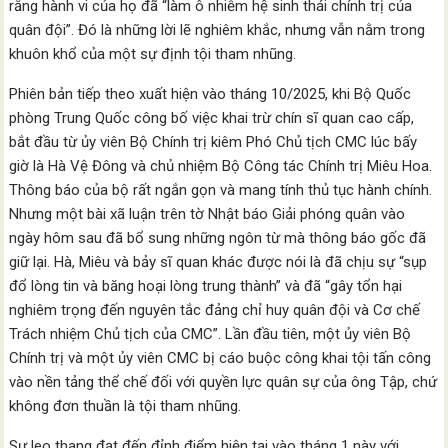
rằng hành vi của họ đã “làm ô nhiễm hệ sinh thái chính trị của
quân đội”. Đó là những lời lẽ nghiêm khắc, nhưng vẫn nằm trong
khuôn khổ của một sự định tội tham nhũng.
Phiên bản tiếp theo xuất hiện vào tháng 10/2025, khi Bộ Quốc
phòng Trung Quốc công bố việc khai trừ chín sĩ quan cao cấp,
bắt đầu từ ủy viên Bộ Chính trị kiêm Phó Chủ tịch CMC lúc bấy
giờ là Hà Vệ Đông và chủ nhiệm Bộ Công tác Chính trị Miêu Hoa.
Thông báo của bộ rất ngắn gọn và mang tính thủ tục hành chính.
Nhưng một bài xã luận trên tờ Nhật báo Giải phóng quân vào
ngày hôm sau đã bổ sung những ngôn từ mà thông báo gốc đã
giữ lại. Hà, Miêu và bảy sĩ quan khác được nói là đã chịu sự “sụp
đổ lòng tin và băng hoại lòng trung thành” và đã “gây tổn hại
nghiêm trọng đến nguyên tắc đảng chỉ huy quân đội và Cơ chế
Trách nhiệm Chủ tịch của CMC”. Lần đầu tiên, một ủy viên Bộ
Chính trị và một ủy viên CMC bị cáo buộc công khai tội tấn công
vào nền tảng thể chế đối với quyền lực quân sự của ông Tập, chứ
không đơn thuần là tội tham nhũng.
Sự leo thang đạt đến đỉnh điểm hiện tại vào tháng 1 này với