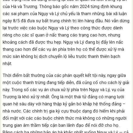
của Hà và Trương. Thông báo gốc năm 2024 từng định khung
các sai phạm của Ngụy và Lý chủ yếu là tham nhũng; bài xã luận
ngày 8/5 đã đưa sự bất trung chính trị lên hàng đầu. Nó vẫn dừng
lại trước việc cáo buộc Ngụy và Lý theo công thức được dành
riêng cho các sĩ quan ở nấc thang cáo trạng cao hơn, nhưng
khoảng cách đã được thu hẹp. Ngụy và Lý đang bị đẩy lên nấc
thang cao hơn để các vụ án phía trên họ có thể được xử lý mà
mức sàn không bị dịch chuyển lộ liễu trước thanh thiên bạch
nhật.
Thời điểm bất thường của các phán quyết kết tội này, ngay giữa
một cuộc thanh trừng đang tiếp diễn, đã củng cố cho cách lý giải
này. Trong số các vụ án chưa xử lý phía trên Ngụy và Lý, vụ của
Trương là khó xử lý nhất. Ông là một thái tử đảng có mạng lưới
quan hệ sâu dày với hàng thập kỷ gắn bó khắp hệ thống đảng –
nhà nước. Các chính trị gia kỳ cựu thuộc dạng đó hiếm khi phải
đối mặt với các cáo buộc chính thức mà không có những người
trung gian âm thầm tiếp cận ban lãnh đạo để nói đỡ cho họ.
Bằng cách hạ những bản án hà khắc nhất xuống Ngụy và Lý — cả