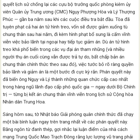
quyết lịch sử chống lại các cựu bộ trưởng quốc phòng kiêm ủy
viên Quân ủy Trung ương (CMC) Ngụy Phượng Hòa và Lý Thượng
Phúc — gần ba năm sau khi các cuộc điều tra bắt đầu. Tòa đã
tuyên phạt cả hai án tử hình treo, vốn sẽ được giảm xuống tù
chung thân sau hai năm, đi kèm hình phạt bổ sung là cấm vĩnh
viễn việc bảo lãnh tại ngoại hay tiếp tục giảm án. Dù án tử hình
treo khá phổ biến trong các vụ đại án tham nhũng (và nhiều
người thụ án cuối cùng vẫn được trả tự do, bất chấp bản án
chung thân chính thức theo sau đó), việc tước bỏ rõ ràng quyền
bảo lãnh và giảm án là một bước đi cực kỳ rắn. Phán quyết này
đã biến ông Ngụy và Lý thành những quan chức cấp cao nhất
trong hàng ngũ lãnh đạo cấp phó quốc gia — ngay dưới Bộ Chính
trị — từng bị kết án chung thân vĩnh viễn trong lịch sử Cộng hòa
Nhân dân Trung Hoa.
Sáng hôm sau, tờ Nhật báo Giải phóng quân chính thức đã chạy
một bài bình luận ngay trên trang nhất về các phán quyết này.
Bằng ngôn từ đanh thép, gợi nhắc lại luận điểm của nhà cách
mạng Trung Quốc Mao Trạch Đông rằng lực lượng vũ trang phải