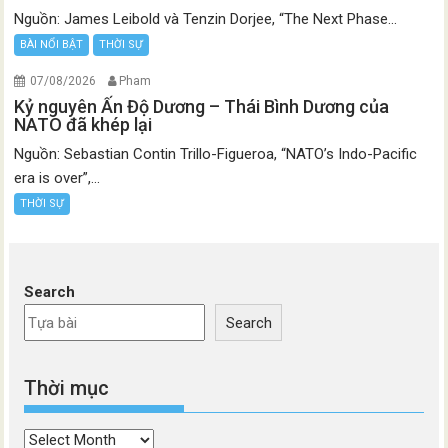
Nguồn: James Leibold và Tenzin Dorjee, “The Next Phase...
BÀI NỔI BẬT
THỜI SỰ
07/08/2026
Pham
Kỷ nguyên Ấn Độ Dương – Thái Bình Dương của
NATO đã khép lại
Nguồn: Sebastian Contin Trillo-Figueroa, “NATO’s Indo-Pacific
era is over”,...
THỜI SỰ
Search
Search
Thời mục
Thời