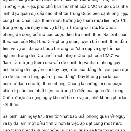
Trương Hựu Hiệp, phó chủ tịch thứ nhất của CMC và do đó là nhà
lãnh đạo quân sự cấp cao nhất tại Trung Quốc bên cạnh ông Tập,
cùng Lưu Chấn Lập, tham mưu trưởng bộ tham mưu liên hợp. Chỉ
trong vòng vài ngày sau vụ bắt giữ Trương và Lưu, Bộ Quốc
phòng đã công bố mở các cuộc điều tra chính thức. Bài bình luận
theo sau của Nhật báo Giải phóng quân, tuyên bố chính thức đầu
tiên về vụ án, đã cáo buộc hai ông tội “chà đạp và gây tổn hại
nghiêm trọng đến Cơ chế Trách nhiệm Chủ tịch của CMC” và
“làm trầm trọng thêm các vấn đề chính trị và tham nhũng gây
ảnh hưởng đến quyền chỉ huy tuyệt đối của đảng đối với quân đội
và đe dọa nền tảng quản trị của đảng”. Đây không phải là các
cụm từ dành cho tội tham nhũng. Chúng là những lời cáo buộc
chính trị sắc bén nhất hiện có trong từ điển của quân đội Trung
Quốc, được áp dụng ngay khi mở hồ sơ vụ án, chứ không phải lúc
kết thúc.
Bài bình luận ngày 8/5 trên tờ Nhật báo Giải phóng quân về Ngụy
và Lý đã làm một điều tinh vi hơn là việc áp đặt cùng một mức
cáo trạng như đã dùng chống lại các sĩ quan sa lưới trong vụ án