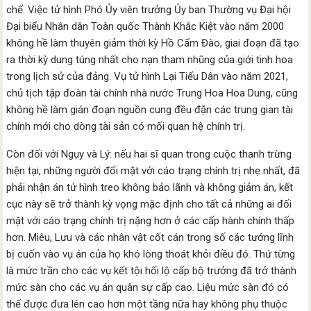
chế. Việc tử hình Phó Ủy viên trưởng Ủy ban Thường vụ Đại hội
Đại biểu Nhân dân Toàn quốc Thành Khắc Kiệt vào năm 2000
không hề làm thuyên giảm thời kỳ Hồ Cẩm Đào, giai đoạn đã tạo
ra thời kỳ dung túng nhất cho nạn tham nhũng của giới tinh hoa
trong lịch sử của đảng. Vụ tử hình Lại Tiểu Dân vào năm 2021,
chủ tịch tập đoàn tài chính nhà nước Trung Hoa Hoa Dung, cũng
không hề làm gián đoạn nguồn cung đều đặn các trung gian tài
chính mới cho dòng tài sản có mối quan hệ chính trị.
Còn đối với Ngụy và Lý: nếu hai sĩ quan trong cuộc thanh trừng
hiện tại, những người đối mặt với cáo trạng chính trị nhẹ nhất, đã
phải nhận án tử hình treo không bảo lãnh và không giảm án, kết
cục này sẽ trở thành kỳ vọng mặc định cho tất cả những ai đối
mặt với cáo trạng chính trị nặng hơn ở các cấp hành chính thấp
hơn. Miêu, Lưu và các nhân vật cốt cán trong số các tướng lĩnh
bị cuốn vào vụ án của họ khó lòng thoát khỏi điều đó. Thứ từng
là mức trần cho các vụ kết tội hối lộ cấp bộ trưởng đã trở thành
mức sàn cho các vụ án quân sự cấp cao. Liệu mức sàn đó có
thể được đưa lên cao hơn một tầng nữa hay không phụ thuộc