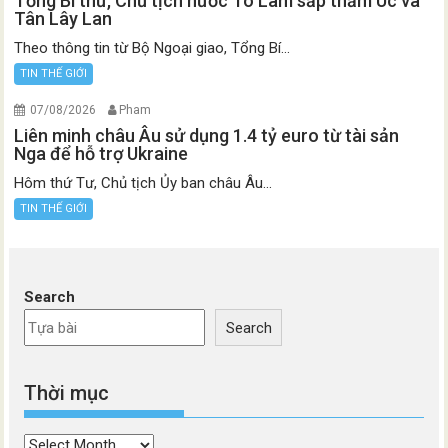
Tổng Bí thư, Chủ tịch nước Tô Lâm sắp thăm Úc và
Tân Lây Lan
Theo thông tin từ Bộ Ngoại giao, Tổng Bí...
TIN THẾ GIỚI
07/08/2026
Pham
Liên minh châu Âu sử dụng 1.4 tỷ euro từ tài sản
Nga để hỗ trợ Ukraine
Hôm thứ Tư, Chủ tịch Ủy ban châu Âu...
TIN THẾ GIỚI
Search
Search
Thời mục
Thời