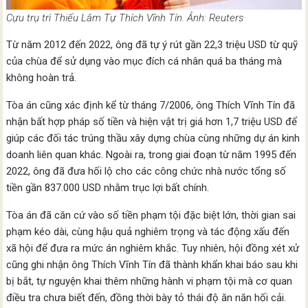
Cựu trụ trì Thiếu Lâm Tự Thích Vĩnh Tín. Ảnh: Reuters
Từ năm 2012 đến 2022, ông đã tự ý rút gần 22,3 triệu USD từ quỹ
của chùa để sử dụng vào mục đích cá nhân quá ba tháng mà
không hoàn trả.
Tòa án cũng xác định kể từ tháng 7/2006, ông Thích Vĩnh Tín đã
nhận bất hợp pháp số tiền và hiện vật trị giá hơn 1,7 triệu USD để
giúp các đối tác trúng thầu xây dựng chùa cùng những dự án kinh
doanh liên quan khác. Ngoài ra, trong giai đoạn từ năm 1995 đến
2022, ông đã đưa hối lộ cho các công chức nhà nước tổng số
tiền gần 837.000 USD nhằm trục lợi bất chính.
Tòa án đã căn cứ vào số tiền phạm tội đặc biệt lớn, thời gian sai
phạm kéo dài, cùng hậu quả nghiêm trọng và tác động xấu đến
xã hội để đưa ra mức án nghiêm khắc. Tuy nhiên, hội đồng xét xử
cũng ghi nhận ông Thích Vĩnh Tín đã thành khẩn khai báo sau khi
bị bắt, tự nguyện khai thêm những hành vi phạm tội mà cơ quan
điều tra chưa biết đến, đồng thời bày tỏ thái độ ăn năn hối cải.