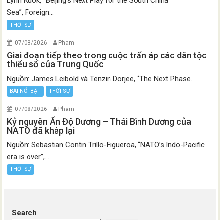
Lynn Kuok, “Beijing’s Next Play for the South China
Sea”, Foreign...
THỜI SỰ
07/08/2026
Pham
Giai đoạn tiếp theo trong cuộc trấn áp các dân tộc
thiểu số của Trung Quốc
Nguồn: James Leibold và Tenzin Dorjee, “The Next Phase...
BÀI NỔI BẬT
THỜI SỰ
07/08/2026
Pham
Kỷ nguyên Ấn Độ Dương – Thái Bình Dương của
NATO đã khép lại
Nguồn: Sebastian Contin Trillo-Figueroa, “NATO’s Indo-Pacific
era is over”,...
THỜI SỰ
Search