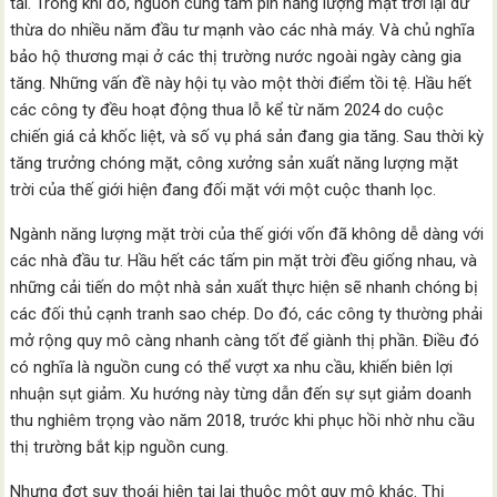
tải. Trong khi đó, nguồn cung tấm pin năng lượng mặt trời lại dư
thừa do nhiều năm đầu tư mạnh vào các nhà máy. Và chủ nghĩa
bảo hộ thương mại ở các thị trường nước ngoài ngày càng gia
tăng. Những vấn đề này hội tụ vào một thời điểm tồi tệ. Hầu hết
các công ty đều hoạt động thua lỗ kể từ năm 2024 do cuộc
chiến giá cả khốc liệt, và số vụ phá sản đang gia tăng. Sau thời kỳ
tăng trưởng chóng mặt, công xưởng sản xuất năng lượng mặt
trời của thế giới hiện đang đối mặt với một cuộc thanh lọc.
Ngành năng lượng mặt trời của thế giới vốn đã không dễ dàng với
các nhà đầu tư. Hầu hết các tấm pin mặt trời đều giống nhau, và
những cải tiến do một nhà sản xuất thực hiện sẽ nhanh chóng bị
các đối thủ cạnh tranh sao chép. Do đó, các công ty thường phải
mở rộng quy mô càng nhanh càng tốt để giành thị phần. Điều đó
có nghĩa là nguồn cung có thể vượt xa nhu cầu, khiến biên lợi
nhuận sụt giảm. Xu hướng này từng dẫn đến sự sụt giảm doanh
thu nghiêm trọng vào năm 2018, trước khi phục hồi nhờ nhu cầu
thị trường bắt kịp nguồn cung.
Nhưng đợt suy thoái hiện tại lại thuộc một quy mô khác. Thị