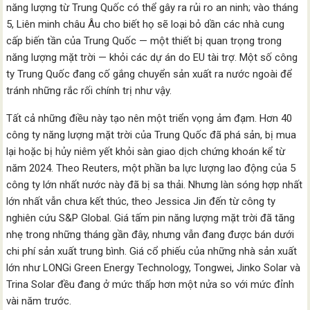
năng lượng từ Trung Quốc có thể gây ra rủi ro an ninh; vào tháng
5, Liên minh châu Âu cho biết họ sẽ loại bỏ dần các nhà cung
cấp biến tần của Trung Quốc — một thiết bị quan trọng trong
năng lượng mặt trời — khỏi các dự án do EU tài trợ. Một số công
ty Trung Quốc đang cố gắng chuyển sản xuất ra nước ngoài để
tránh những rắc rối chính trị như vậy.
Tất cả những điều này tạo nên một triển vọng ảm đạm. Hơn 40
công ty năng lượng mặt trời của Trung Quốc đã phá sản, bị mua
lại hoặc bị hủy niêm yết khỏi sàn giao dịch chứng khoán kể từ
năm 2024. Theo Reuters, một phần ba lực lượng lao động của 5
công ty lớn nhất nước này đã bị sa thải. Nhưng làn sóng hợp nhất
lớn nhất vẫn chưa kết thúc, theo Jessica Jin đến từ công ty
nghiên cứu S&P Global. Giá tấm pin năng lượng mặt trời đã tăng
nhẹ trong những tháng gần đây, nhưng vẫn đang được bán dưới
chi phí sản xuất trung bình. Giá cổ phiếu của những nhà sản xuất
lớn như LONGi Green Energy Technology, Tongwei, Jinko Solar và
Trina Solar đều đang ở mức thấp hơn một nửa so với mức đỉnh
vài năm trước.