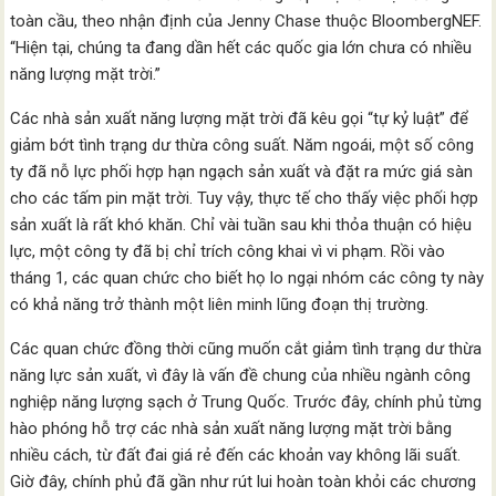
toàn cầu, theo nhận định của Jenny Chase thuộc BloombergNEF.
“Hiện tại, chúng ta đang dần hết các quốc gia lớn chưa có nhiều
năng lượng mặt trời.”
Các nhà sản xuất năng lượng mặt trời đã kêu gọi “tự kỷ luật” để
giảm bớt tình trạng dư thừa công suất. Năm ngoái, một số công
ty đã nỗ lực phối hợp hạn ngạch sản xuất và đặt ra mức giá sàn
cho các tấm pin mặt trời. Tuy vậy, thực tế cho thấy việc phối hợp
sản xuất là rất khó khăn. Chỉ vài tuần sau khi thỏa thuận có hiệu
lực, một công ty đã bị chỉ trích công khai vì vi phạm. Rồi vào
tháng 1, các quan chức cho biết họ lo ngại nhóm các công ty này
có khả năng trở thành một liên minh lũng đoạn thị trường.
Các quan chức đồng thời cũng muốn cắt giảm tình trạng dư thừa
năng lực sản xuất, vì đây là vấn đề chung của nhiều ngành công
nghiệp năng lượng sạch ở Trung Quốc. Trước đây, chính phủ từng
hào phóng hỗ trợ các nhà sản xuất năng lượng mặt trời bằng
nhiều cách, từ đất đai giá rẻ đến các khoản vay không lãi suất.
Giờ đây, chính phủ đã gần như rút lui hoàn toàn khỏi các chương