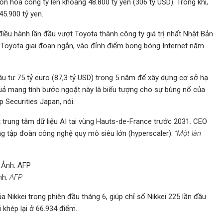
n hóa công ty lên khoảng 48.800 tỷ yen (306 tỷ USD). Trong khi,
45.900 tỷ yen.
điều hành lần đầu vượt Toyota thành công ty giá trị nhất Nhật Bản
t Toyota giai đoạn ngắn, vào đỉnh điểm bong bóng Internet năm
u tư 75 tỷ euro (87,3 tỷ USD) trong 5 năm để xây dựng cơ sở hạ
t quả mang tính bước ngoặt này là biểu tượng cho sự bùng nổ của
p Securities Japan, nói.
 trung tâm dữ liệu AI tại vùng Hauts-de-France trước 2031. CEO
g tập đoàn công nghệ quy mô siêu lớn (hyperscaler).
“Một làn
nh:
AFP
Nikkei trong phiên đầu tháng 6, giúp chỉ số Nikkei 225 lần đầu
 khép lại ở 66.934 điểm.