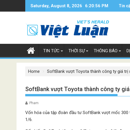
Skip
Saturday, August 8, 2026
6:20:56 PM
Tin c
to
content
TIN TỨC
THỜI SỰ
THÔNG BÁO
D
Home
SoftBank vượt Toyota thành công ty giá trị
SoftBank vượt Toyota thành công ty giá 
Pham
Vốn hóa của tập đoàn đầu tư SoftBank vượt mốc 300 tỷ
1/6.