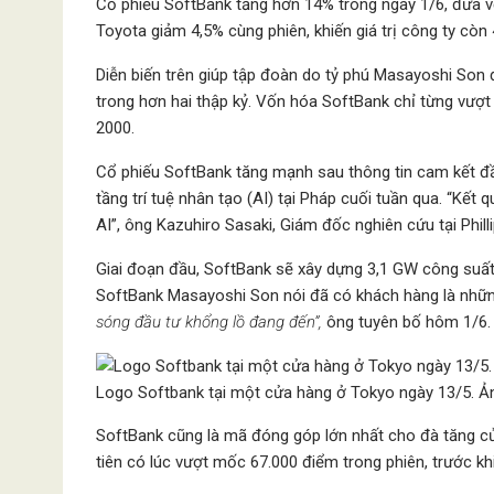
Cổ phiếu SoftBank tăng hơn 14% trong ngày 1/6, đưa vố
Toyota giảm 4,5% cùng phiên, khiến giá trị công ty còn 
Diễn biến trên giúp tập đoàn do tỷ phú Masayoshi Son 
trong hơn hai thập kỷ. Vốn hóa SoftBank chỉ từng vượ
2000.
Cổ phiếu SoftBank tăng mạnh sau thông tin cam kết đầ
tầng trí tuệ nhân tạo (AI) tại Pháp cuối tuần qua. “Kế
AI”, ông Kazuhiro Sasaki, Giám đốc nghiên cứu tại Philli
Giai đoạn đầu, SoftBank sẽ xây dựng 3,1 GW công suất
SoftBank Masayoshi Son nói đã có khách hàng là nhữn
sóng đầu tư khổng lồ đang đến”,
ông tuyên bố hôm 1/6.
Logo Softbank tại một cửa hàng ở Tokyo ngày 13/5. Ả
SoftBank cũng là mã đóng góp lớn nhất cho đà tăng của 
tiên có lúc vượt mốc 67.000 điểm trong phiên, trước khi