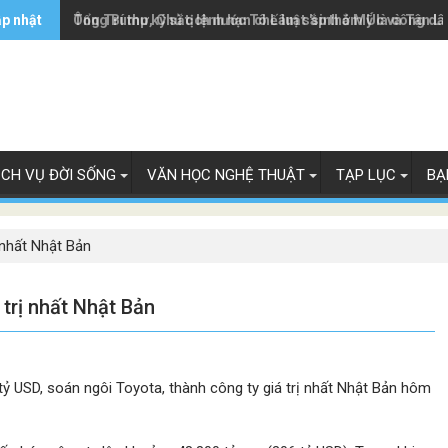
ập nhật
Ông Trump ký sắc lệnh hạn chế luật 'sinh ở Mỹ là công dâ
Tổng Bí thư, Chủ tịch nước Tô Lâm sắp thăm Úc và Tân L
ỊCH VỤ ĐỜI SỐNG
VĂN HỌC NGHỆ THUẬT
TẠP LỤC
BẠ
 nhất Nhật Bản
trị nhất Nhật Bản
 USD, soán ngôi Toyota, thành công ty giá trị nhất Nhật Bản hôm