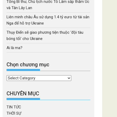
Tổng Bí thư, Chủ tịch nước Tô Lâm sắp thăm Úc
và Tân Lây Lan
Liên minh châu Âu sử dụng 1.4 tỷ euro từ tài sản
Nga để hỗ trợ Ukraine
Thụy Điển sẽ giao phương tiện thuộc ‘đội tàu
bóng tối’ cho Ukraine
Ai là ma?
Chọn chương mục
Chọn
chương
mục
CHUYÊN MỤC
TIN TỨC
THỜI SỰ