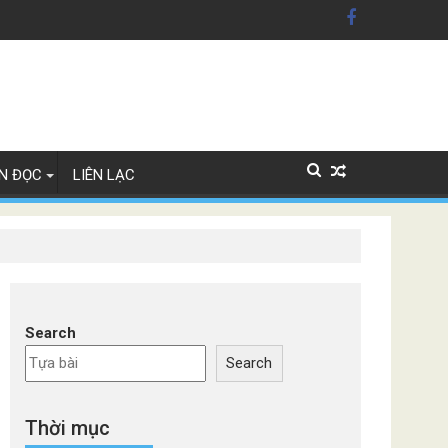
n Mỹ'
ây Lan
N ĐỌC
LIÊN LẠC
Search
Search
Thời mục