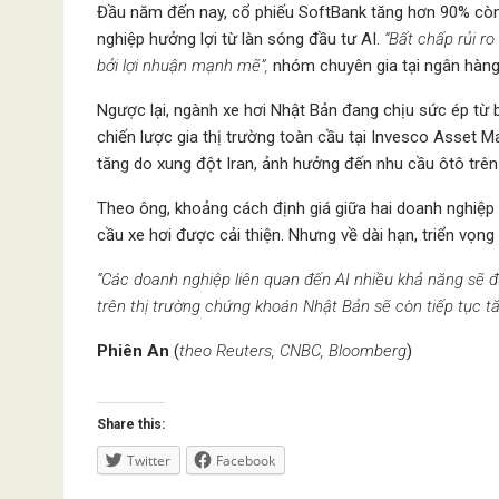
Đầu năm đến nay, cổ phiếu SoftBank tăng hơn 90% cò
nghiệp hưởng lợi từ làn sóng đầu tư AI.
“Bất chấp rủi ro
bởi lợi nhuận mạnh mẽ”,
nhóm chuyên gia tại ngân hàng 
Ngược lại, ngành xe hơi Nhật Bản đang chịu sức ép từ b
chiến lược gia thị trường toàn cầu tại Invesco Asset 
tăng do xung đột Iran, ảnh hưởng đến nhu cầu ôtô trên
Theo ông, khoảng cách định giá giữa hai doanh nghiệp c
cầu xe hơi được cải thiện. Nhưng về dài hạn, triển vọ
“Các doanh nghiệp liên quan đến AI nhiều khả năng sẽ đ
trên thị trường chứng khoán Nhật Bản sẽ còn tiếp tục tă
Phiên An
(
theo Reuters, CNBC, Bloomberg
)
Share this:
Twitter
Facebook