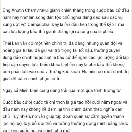
Ông Anutin Charnvirakul giành chiến thắng trong cuộc bầu cử đầu
năm nay nhờ làn sóng dân tộc chủ nghĩa dâng cao sau các vụ
xung đột với Campuchia. Đây là lần đầu tiên trong thế kỷ 21 mà
các lực lượng bảo thủ giành thắng lợi rõ ràng qua lá phiếu.
Thái Lan vẫn có một nền chính trị đa đảng, nhưng quân đội và
hoàng gia từ lâu đã giữ vai trò trọng tài tối hậu, thường xuyên
dùng đảo chính hoặc luật lệ bầu cử để ngăn các lực lượng đối lập
tiếp cận quyền lực. Điểm khác biệt lần này là phe bảo thủ không
còn phải dựa vào các vị tướng khô khan. Họ hiện có một chính trị
gia biết cách chinh phục cử tri.
Ngay cả Miến Điện cũng đang trải qua một quá trình tương tự.
Cuộc bầu cử bị quốc tế chỉ trích là giả tạo hồi cuối năm ngoái và
đầu năm nay không hề đem lại tính chính danh theo nghĩa dân
chủ. Tuy nhiên, nó vẫn giúp tập đoàn quân sự cầm quyền thanh
lọc nội bộ, loại bỏ đối thủ và tưởng thưởng đồng minh bằng chức
vụ trong quốc hội và chính phủ mới.