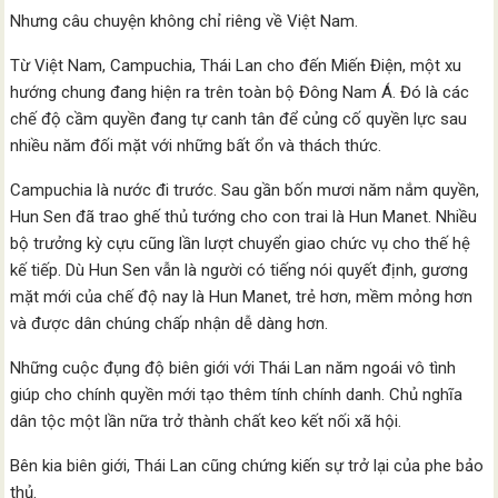
Nhưng câu chuyện không chỉ riêng về Việt Nam.
Từ Việt Nam, Campuchia, Thái Lan cho đến Miến Điện, một xu
hướng chung đang hiện ra trên toàn bộ Đông Nam Á. Đó là các
chế độ cầm quyền đang tự canh tân để củng cố quyền lực sau
nhiều năm đối mặt với những bất ổn và thách thức.
Campuchia là nước đi trước. Sau gần bốn mươi năm nắm quyền,
Hun Sen đã trao ghế thủ tướng cho con trai là Hun Manet. Nhiều
bộ trưởng kỳ cựu cũng lần lượt chuyển giao chức vụ cho thế hệ
kế tiếp. Dù Hun Sen vẫn là người có tiếng nói quyết định, gương
mặt mới của chế độ nay là Hun Manet, trẻ hơn, mềm mỏng hơn
và được dân chúng chấp nhận dễ dàng hơn.
Những cuộc đụng độ biên giới với Thái Lan năm ngoái vô tình
giúp cho chính quyền mới tạo thêm tính chính danh. Chủ nghĩa
dân tộc một lần nữa trở thành chất keo kết nối xã hội.
Bên kia biên giới, Thái Lan cũng chứng kiến sự trở lại của phe bảo
thủ.