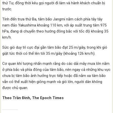
thứ Tư, đồng thời kêu gọi người đi làm và hành khách chuẩn bị
trước.
Tính đến trưa thứ Ba, tâm bão Jangmi nằm cách phía tây tây
nam đảo Yakushima khoảng 110 km, với áp suất trung tâm 975
hPa, đang di chuyển theo hướng đông bắc với tốc độ khoảng 35
km/h.
Sức gió duy trì cực đại gần tâm bão đạt 25 m/giây, trong khi gió
giật tức thời có thể lên tới 35 m/giây (khoảng 126 km/h).
Cơ quan khí tượng nhấn mạnh rằng do các dải mây mưa lớn nằm
ở phía bắc và phía đông của tâm bão, nên ngay cả những khu vực
chưa bị tâm bão ảnh hưởng trực tiếp hoặc đã nằm xa tâm bão
vẫn có thể xuất hiện giông mạnh và gió lớn, người dân không
được chủ quan.
Theo Trần Đình, The Epoch Times