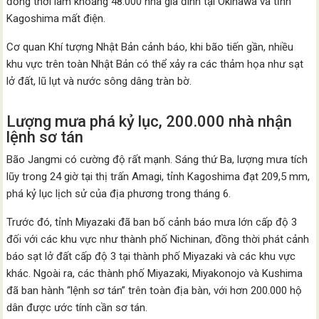
đồng thời làm khoảng 48.000 nhà gia đình tại Okinawa và tỉnh
Kagoshima mất điện.
Cơ quan Khí tượng Nhật Bản cảnh báo, khi bão tiến gần, nhiều
khu vực trên toàn Nhật Bản có thể xảy ra các thảm họa như sạt
lở đất, lũ lụt và nước sông dâng tràn bờ.
Lượng mưa phá kỷ lục, 200.000 nhà nhận
lệnh sơ tán
Bão Jangmi có cường độ rất mạnh. Sáng thứ Ba, lượng mưa tích
lũy trong 24 giờ tại thị trấn Amagi, tỉnh Kagoshima đạt 209,5 mm,
phá kỷ lục lịch sử của địa phương trong tháng 6.
Trước đó, tỉnh Miyazaki đã ban bố cảnh báo mưa lớn cấp độ 3
đối với các khu vực như thành phố Nichinan, đồng thời phát cảnh
báo sạt lở đất cấp độ 3 tại thành phố Miyazaki và các khu vực
khác. Ngoài ra, các thành phố Miyazaki, Miyakonojo và Kushima
đã ban hành “lệnh sơ tán” trên toàn địa bàn, với hơn 200.000 hộ
dân được ước tính cần sơ tán.