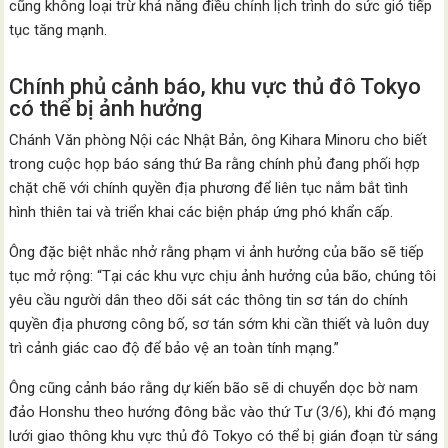
cũng không loại trừ khả năng điều chỉnh lịch trình do sức gió tiếp
tục tăng mạnh.
Chính phủ cảnh báo, khu vực thủ đô Tokyo
có thể bị ảnh hưởng
Chánh Văn phòng Nội các Nhật Bản, ông Kihara Minoru cho biết
trong cuộc họp báo sáng thứ Ba rằng chính phủ đang phối hợp
chặt chẽ với chính quyền địa phương để liên tục nắm bắt tình
hình thiên tai và triển khai các biện pháp ứng phó khẩn cấp.
Ông đặc biệt nhắc nhở rằng phạm vi ảnh hưởng của bão sẽ tiếp
tục mở rộng: “Tại các khu vực chịu ảnh hưởng của bão, chúng tôi
yêu cầu người dân theo dõi sát các thông tin sơ tán do chính
quyền địa phương công bố, sơ tán sớm khi cần thiết và luôn duy
trì cảnh giác cao độ để bảo vệ an toàn tính mạng.”
Ông cũng cảnh báo rằng dự kiến bão sẽ di chuyển dọc bờ nam
đảo Honshu theo hướng đông bắc vào thứ Tư (3/6), khi đó mạng
lưới giao thông khu vực thủ đô Tokyo có thể bị gián đoạn từ sáng