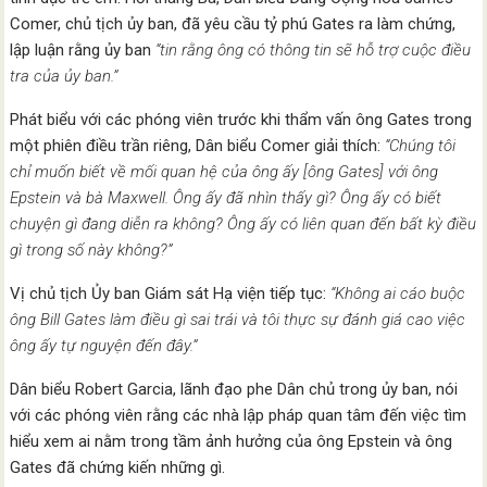
Comer, chủ tịch ủy ban, đã yêu cầu tỷ phú Gates ra làm chứng,
lập luận rằng ủy ban
“tin rằng ông có thông tin sẽ hỗ trợ cuộc điều
tra của ủy ban.”
Phát biểu với các phóng viên trước khi thẩm vấn ông Gates trong
một phiên điều trần riêng, Dân biểu Comer giải thích:
“Chúng tôi
chỉ muốn biết về mối quan hệ của ông ấy [ông Gates] với ông
Epstein và bà Maxwell. Ông ấy đã nhìn thấy gì? Ông ấy có biết
chuyện gì đang diễn ra không? Ông ấy có liên quan đến bất kỳ điều
gì trong số này không?”
Vị chủ tịch Ủy ban Giám sát Hạ viện tiếp tục:
“Không ai cáo buộc
ông Bill Gates làm điều gì sai trái và tôi thực sự đánh giá cao việc
ông ấy tự nguyện đến đây.”
Dân biểu Robert Garcia, lãnh đạo phe Dân chủ trong ủy ban, nói
với các phóng viên rằng các nhà lập pháp quan tâm đến việc tìm
hiểu xem ai nằm trong tầm ảnh hưởng của ông Epstein và ông
Gates đã chứng kiến những gì.