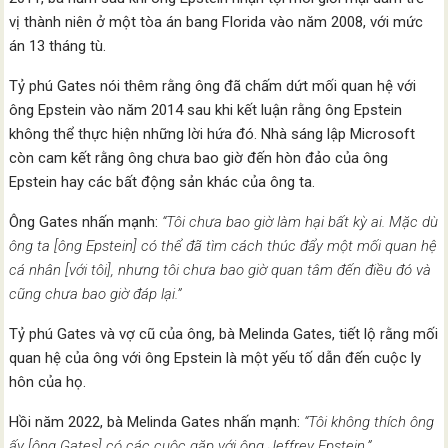
vị thành niên ở một tòa án bang Florida vào năm 2008, với mức
án 13 tháng tù.
Tỷ phú Gates nói thêm rằng ông đã chấm dứt mối quan hệ với
ông Epstein vào năm 2014 sau khi kết luận rằng ông Epstein
không thể thực hiện những lời hứa đó. Nhà sáng lập Microsoft
còn cam kết rằng ông chưa bao giờ đến hòn đảo của ông
Epstein hay các bất động sản khác của ông ta.
Ông Gates nhấn mạnh:
“Tôi chưa bao giờ làm hại bất kỳ ai. Mặc dù
ông ta [ông Epstein] có thể đã tìm cách thúc đẩy một mối quan hệ
cá nhân [với tôi], nhưng tôi chưa bao giờ quan tâm đến điều đó và
cũng chưa bao giờ đáp lại.”
Tỷ phú Gates và vợ cũ của ông, bà Melinda Gates, tiết lộ rằng mối
quan hệ của ông với ông Epstein là một yếu tố dẫn đến cuộc ly
hôn của họ.
Hồi năm 2022, bà Melinda Gates nhấn mạnh:
“Tôi không thích ông
ấy [ông Gates] có các cuộc gặp với ông Jeffrey Epstein.”