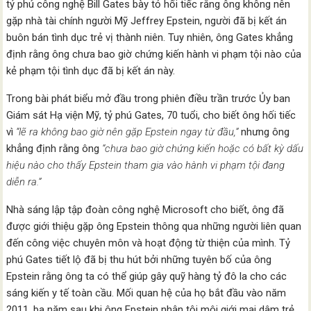
tỷ phú công nghệ Bill Gates bày tỏ hối tiếc rằng ông không nên
gặp nhà tài chính người Mỹ Jeffrey Epstein, người đã bị kết án
buôn bán tình dục trẻ vị thành niên. Tuy nhiên, ông Gates khẳng
định rằng ông chưa bao giờ chứng kiến hành vi phạm tội nào của
kẻ phạm tội tình dục đã bị kết án này.
Trong bài phát biểu mở đầu trong phiên điều trần trước Ủy ban
Giám sát Hạ viện Mỹ, tỷ phú Gates, 70 tuổi, cho biết ông hối tiếc
vì
“lẽ ra không bao giờ nên gặp Epstein ngay từ đầu,”
nhưng ông
khẳng định rằng ông
“chưa bao giờ chứng kiến hoặc có bất kỳ dấu
hiệu nào cho thấy Epstein tham gia vào hành vi phạm tội đang
diễn ra.”
Nhà sáng lập tập đoàn công nghệ Microsoft cho biết, ông đã
được giới thiệu gặp ông Epstein thông qua những người liên quan
đến công việc chuyên môn và hoạt động từ thiện của mình. Tỷ
phú Gates tiết lộ đã bị thu hút bởi những tuyên bố của ông
Epstein rằng ông ta có thể giúp gây quỹ hàng tỷ đô la cho các
sáng kiến y tế toàn cầu. Mối quan hệ của họ bắt đầu vào năm
2011, ba năm sau khi ông Epstein nhận tội môi giới mại dâm trẻ