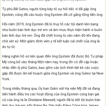
Tỷ phú Bill Gates, người từng bày tỏ sự hối tiếc vì đã gặp ông
Epstein, cũng đã cáo buộc ông Epstein đã cố gắng tống tiền ông.
Hồi năm 2019, ông Epstein đã bị truy tố các tội danh liên bang
như buôn bán tình dục trẻ em và âm mưu thực hiện hành vi buôn
bán tình dục trẻ em. Ông đã chết trong tù vào năm đó khi đang
chờ xét xử. Một giám định viên y tế kết luận cái chết của ông là
do tự tử.
Hàng nghìn hồ sơ liên quan đến ông Epstein đã được Bộ Tư pháp
Mỹ công bố vào tháng Một năm nay, trong đó có đề cập hoặc
nhắc đến tỷ phú Gates, bao gồm các lịch trình liệt kê các cuộc
gặp đã được lên kế hoạch giữa ông Epstein và ông Gates tại New
York.
Trong nhiều tháng qua, Ủy ban Giám sát Hạ viện Mỹ đã và đang
tiến hành điều tra các hoạt động của ông Epstein cùng bạn gái
cũ của ông ta là Ghislaine Maxwell, người đã bị kết tội buôn bán
tình dục trẻ em. Hồi tháng Ba, Dân biểu Đảng Cộng hòa James