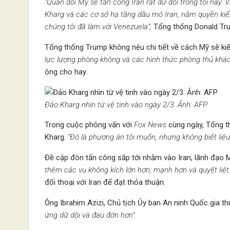
“Quân đội Mỹ sẽ tấn công Iran rất dữ dội trong tối nay.
Kharg và các cơ sở hạ tầng dầu mỏ Iran, nắm quyền kiểm
chúng tôi đã làm với Venezuela”,
Tổng thống Donald Tru
Tổng thống Trump không nêu chi tiết về cách Mỹ sẽ ki
lực lượng phòng không và các hình thức phòng thủ khác,
ông cho hay.
Đảo Kharg nhìn từ vệ tinh vào ngày 2/3. Ảnh: AFP
Trong cuộc phỏng vấn với
Fox News
cùng ngày, Tổng th
Kharg.
“Đó là phương án tôi muốn, nhưng không biết li
Đề cập đòn tấn công sắp tới nhằm vào Iran, lãnh đạo
thêm các vụ không kích lớn hơn, mạnh hơn và quyết liệt 
đối thoại với Iran để đạt thỏa thuận.
Ông Ibrahim Azizi, Chủ tịch Ủy ban An ninh Quốc gia t
ứng dữ dội và đau đớn hơn”.