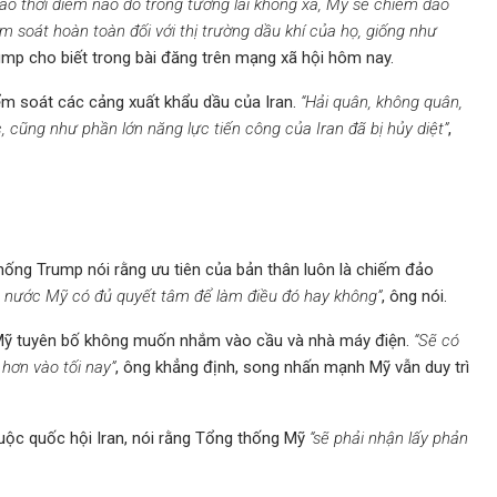
 Vào thời điểm nào đó trong tương lai không xa, Mỹ sẽ chiếm đảo
 soát hoàn toàn đối với thị trường dầu khí của họ, giống như
mp cho biết trong bài đăng trên mạng xã hội hôm nay.
ểm soát các cảng xuất khẩu dầu của Iran.
“Hải quân, không quân,
 cũng như phần lớn năng lực tiến công của Iran đã bị hủy diệt”
,
ống Trump nói rằng ưu tiên của bản thân luôn là chiếm đảo
ệu nước Mỹ có đủ quyết tâm để làm điều đó hay không”
, ông nói.
 Mỹ tuyên bố không muốn nhắm vào cầu và nhà máy điện.
“Sẽ có
hơn vào tối nay”
, ông khẳng định, song nhấn mạnh Mỹ vẫn duy trì
huộc quốc hội Iran, nói rằng Tổng thống Mỹ
“sẽ phải nhận lấy phản