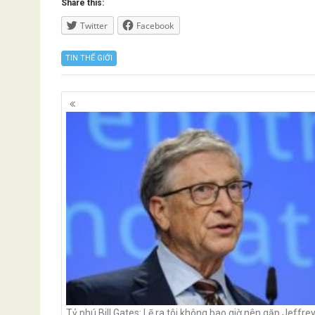
Share this:
Twitter
Facebook
TIN THẾ GIỚI
Posts
navigation
Tỷ phú Bill Gates: Lẽ ra tôi không bao giờ nên gặp Jeffre