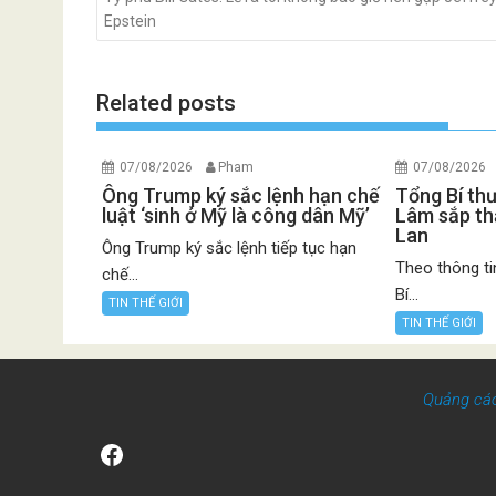
Epstein
Related posts
07/08/2026
Pham
07/08/2026
Ông Trump ký sắc lệnh hạn chế
Tổng Bí th
luật ‘sinh ở Mỹ là công dân Mỹ’
Lâm sắp th
Lan
Ông Trump ký sắc lệnh tiếp tục hạn
Theo thông ti
chế...
Bí...
TIN THẾ GIỚI
TIN THẾ GIỚI
Quảng cá
Facebook