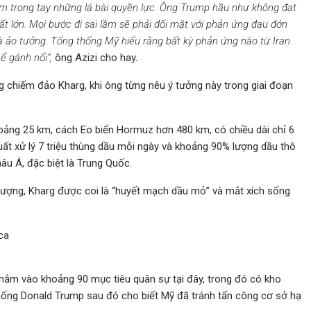
ắm trong tay những lá bài quyền lực. Ông Trump hầu như không đạt
ất lớn. Mọi bước đi sai lầm sẽ phải đối mặt với phản ứng đau đớn
 là ảo tưởng. Tổng thống Mỹ hiểu rằng bất kỳ phản ứng nào từ Iran
ể gánh nổi”,
ông Azizi cho hay.
 chiếm đảo Kharg, khi ông từng nêu ý tưởng này trong giai đoạn
oảng 25 km, cách Eo biển Hormuz hơn 480 km, có chiều dài chỉ 6
uất xử lý 7 triệu thùng dầu mỗi ngày và khoảng 90% lượng dầu thô
âu Á, đặc biệt là Trung Quốc.
 lượng, Kharg được coi là “huyết mạch dầu mỏ” và mắt xích sống
nhắm vào khoảng 90 mục tiêu quân sự tại đây, trong đó có kho
thống Donald Trump sau đó cho biết Mỹ đã tránh tấn công cơ sở hạ