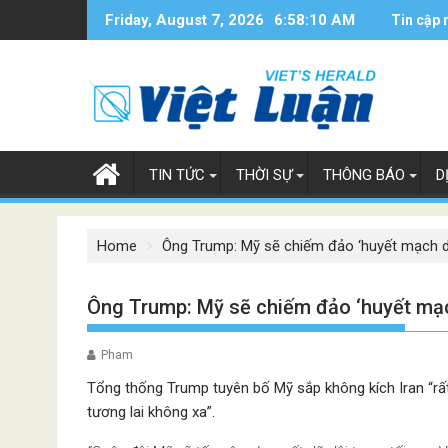
Skip
Friday, August 7, 2026
6:58:11 AM
Tin cập 
to
content
TIN TỨC
THỜI SỰ
THÔNG BÁO
D
Home
Ông Trump: Mỹ sẽ chiếm đảo ‘huyết mạch d
Ông Trump: Mỹ sẽ chiếm đảo ‘huyết mạc
Pham
Tổng thống Trump tuyên bố Mỹ sắp không kích Iran “rất
tương lai không xa”.