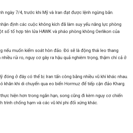
 ngày 7/4, trước khi Mỹ và Iran đạt được lệnh ngừng bắn.
 nhận định các cuộc không kích đã làm suy yếu năng lực phòng
một số tổ hợp tên lửa HAWK và pháo phòng không Oerlikon của
rg nếu muốn kiểm soát hòn đảo. Đó sẽ là động thái leo thang
 nhiều rủi ro, nguy cơ gây ra hậu quả nghiêm trọng, thậm chí cả ở
ỹ đóng ở đây có thể bị Iran tấn công bằng nhiều vũ khí khác nhau.
ó khăn khi di chuyển qua eo biển Hormuz để tiếp cận đảo Kharg.
 thực hiện hơn trong ngắn hạn, song cũng đi kèm nguy cơ chiến
h trình chống hạm và các vũ khí phi đối xứng khác.