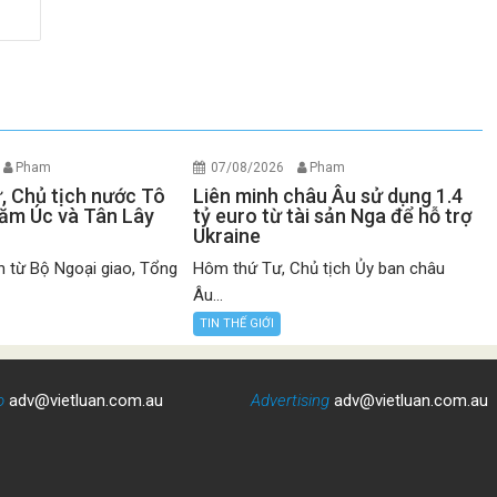
Pham
07/08/2026
Pham
ư, Chủ tịch nước Tô
Liên minh châu Âu sử dụng 1.4
ăm Úc và Tân Lây
tỷ euro từ tài sản Nga để hỗ trợ
Ukraine
n từ Bộ Ngoại giao, Tổng
Hôm thứ Tư, Chủ tịch Ủy ban châu
Âu...
TIN THẾ GIỚI
o
adv@vietluan.com.au
Advertising
adv@vietluan.com.au