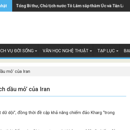
nhật
Ông Trump ký sắc lệnh hạn chế luật 'sinh ở Mỹ là công dân M
Tổng Bí thư, Chủ tịch nước Tô Lâm sắp thăm Úc và Tân Lây 
ỊCH VỤ ĐỜI SỐNG
VĂN HỌC NGHỆ THUẬT
TẠP LỤC
BẠ
ầu mỏ’ của Iran
h dầu mỏ’ của Iran
 dữ dội”, đồng thời đề cập khả năng chiếm đảo Kharg “trong