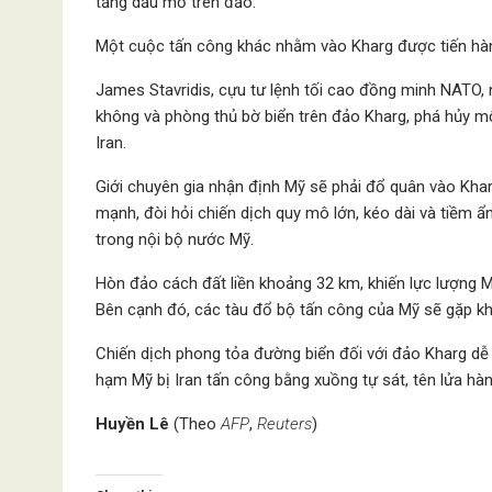
tầng dầu mỏ trên đảo.
Một cuộc tấn công khác nhằm vào Kharg được tiến hành
James Stavridis, cựu tư lệnh tối cao đồng minh NATO,
không và phòng thủ bờ biển trên đảo Kharg, phá hủy 
Iran.
Giới chuyên gia nhận định Mỹ sẽ phải đổ quân vào Kha
mạnh, đòi hỏi chiến dịch quy mô lớn, kéo dài và tiềm ẩn
trong nội bộ nước Mỹ.
Hòn đảo cách đất liền khoảng 32 km, khiến lực lượng M
Bên cạnh đó, các tàu đổ bộ tấn công của Mỹ sẽ gặp kh
Chiến dịch phong tỏa đường biển đối với đảo Kharg dễ
hạm Mỹ bị Iran tấn công bằng xuồng tự sát, tên lửa hàn
Huyền Lê
(Theo
AFP
,
Reuters
)