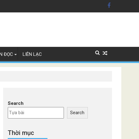
ỹ'
Lan
N ĐỌC
LIÊN LẠC
Search
Search
Thời mục