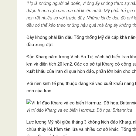
“Họ là những người dễ đoán, vì ông ấy không thực sự n
được thành tựu nào mà chỉ khiến nước Mỹ phải trả giá r
hơn rất nhiều so với trước đây. Những lời đe dọa đó chỉ
đều có thể kéo theo những hậu quả mà ông ấy không th
Đây không phải lần đầu Tổng thống Mỹ đề cập khả năng
đầu xung đột.
Đảo Kharg nằm trong Vịnh Ba Tư, cách bờ biển Iran kh
km và diện tích 20 km2. Các cơ sở tại Kharg có công s
xuất khẩu của Iran đi qua hòn đảo, phần lớn bán cho ch
Với nền kinh tế phụ thuộc đáng kể vào xuất khẩu năng
còn của Iran.
Vị trí đảo Kharg và eo biển Hormuz. Đồ họa: Britannica
Lực lượng Mỹ hồi giữa tháng 3 không kích đảo Kharg, 
chứa thủy lôi, hầm tên lửa và nhiều cơ sở khác. Tổng 