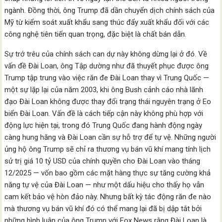
ngành. Đồng thời, ông Trump đã dần chuyển dịch chính sách của
Mỹ từ kiểm soát xuất khẩu sang thúc đẩy xuất khẩu đối với các
công nghệ tiên tiến quan trọng, đặc biệt là chất bán dẫn.
Sự trớ trêu của chính sách can dự này không dừng lại ở đó. Về
vấn đề Đài Loan, ông Tập dường như đã thuyết phục được ông
Trump tập trung vào việc răn đe Đài Loan thay vì Trung Quốc —
một sự lặp lại của năm 2003, khi ông Bush cảnh cáo nhà lãnh
đạo Đài Loan không được thay đổi trạng thái nguyên trạng ở Eo
biển Đài Loan. Vấn đề là cách tiếp cận này không phù hợp với
động lực hiện tại, trong đó Trung Quốc đang hành động ngày
càng hung hăng và Đài Loan cần sự hỗ trợ để tự vệ. Những người
ủng hộ ông Trump sẽ chỉ ra thương vụ bán vũ khí mang tính lịch
sử trị giá 10 tỷ USD của chính quyền cho Đài Loan vào tháng
12/2025 — vốn bao gồm các mặt hàng thực sự tăng cường khả
năng tự vệ của Đài Loan — như một dấu hiệu cho thấy họ vẫn
cam kết bảo vệ hòn đảo này. Nhưng bất kỳ tác động răn đe nào
mà thương vụ bán vũ khí đó có thể mang lại đã bị dập tắt bởi
những bình luận của ông Trump với Fox News rằng Đài Loan là