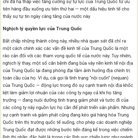
chí đã hạ thấp việc tăng cường sự tự lực của Trung Quốc từ ưu
tiên hàng đầu xuống ưu tiên thứ hai — một dấu hiệu tinh tế cho
thấy sự tự tin ngày càng tăng của nước này.
Nghịch lý quyền lực của Trung Quốc
Bất chấp những thành công này, nhiều nhà quan sát đã chỉ ra
một cách chính xác các vấn đề kinh tế của Trung Quốc là một
rào cản đối với các tham vọng quốc tế của nước này. Tuy nhiên,
nghịch lý thay, một số căn bệnh đang bủa vây nền kinh tế nội địa
của Trung Quốc lại đang phóng đại tầm ảnh hưởng địa chính trị
toàn cầu của họ. Ví dụ, cái gọi là tình trạng “nội cuốn” (neijuan)
của Trung Quốc — động lực trong đó sự cạnh tranh nội địa khốc
liệt làm giảm lợi nhuận của các công ty ngay cả khi họ tăng
trưởng — đang nuôi dưỡng tình trạng giảm phát và tước đi của
các công ty này nguồn lực họ cần để phát triển sản phẩm. Nhưng
sự cạnh tranh và giảm phát cũng đang kéo giá hàng hóa Trung
Quốc trên thị trường quốc tế xuống, cho phép các doanh nghiệp
Trung Quốc đạt được những bước tiến đáng kể trong việc chiếm
lĩnh thị phần, đặc biệt là trong các lĩnh vực chiến lược như ngành