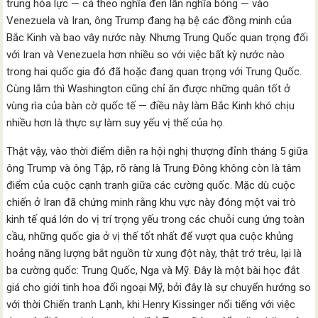
trung hỏa lực — cả theo nghĩa đen lẫn nghĩa bóng — vào
Venezuela và Iran, ông Trump đang hạ bệ các đồng minh của
Bắc Kinh và bao vây nước này. Nhưng Trung Quốc quan trọng đối
với Iran và Venezuela hơn nhiều so với việc bất kỳ nước nào
trong hai quốc gia đó đã hoặc đang quan trọng với Trung Quốc.
Cùng lắm thì Washington cũng chỉ ăn được những quân tốt ở
vùng rìa của bàn cờ quốc tế — điều này làm Bắc Kinh khó chịu
nhiều hơn là thực sự làm suy yếu vị thế của họ.
Thật vậy, vào thời điểm diễn ra hội nghị thượng đỉnh tháng 5 giữa
ông Trump và ông Tập, rõ ràng là Trung Đông không còn là tâm
điểm của cuộc cạnh tranh giữa các cường quốc. Mặc dù cuộc
chiến ở Iran đã chứng minh rằng khu vực này đóng một vai trò
kinh tế quá lớn do vị trí trọng yếu trong các chuỗi cung ứng toàn
cầu, những quốc gia ở vị thế tốt nhất để vượt qua cuộc khủng
hoảng năng lượng bắt nguồn từ xung đột này, thật trớ trêu, lại là
ba cường quốc: Trung Quốc, Nga và Mỹ. Đây là một bài học đắt
giá cho giới tinh hoa đối ngoại Mỹ, bởi đây là sự chuyển hướng so
với thời Chiến tranh Lạnh, khi Henry Kissinger nổi tiếng với việc