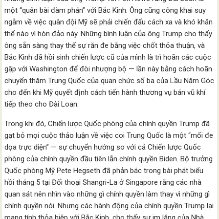
một “quân bài đàm phán” với Bắc Kinh. Ông cũng công khai suy
ngẫm về việc quân đội Mỹ sẽ phải chiến đấu cách xa và khó khăn
thế nào vì hòn đảo này. Những bình luận của ông Trump cho thấy
ông sẵn sàng thay thế sự răn đe bằng việc chốt thỏa thuận, và
Bắc Kinh đã hồi sinh chiến lược cũ của mình là trì hoãn các cuộc
gặp với Washington để đòi nhượng bộ — lần này bằng cách hoãn
chuyến thăm Trung Quốc của quan chức số ba của Lầu Năm Góc
cho đến khi Mỹ quyết định cách tiến hành thương vụ bán vũ khí
tiếp theo cho Đài Loan.
Trong khi đó, Chiến lược Quốc phòng của chính quyền Trump đã
gạt bỏ mọi cuộc thảo luận về việc coi Trung Quốc là một “mối đe
dọa trực diện” — sự chuyển hướng so với cả Chiến lược Quốc
phòng của chính quyền đầu tiên lẫn chính quyền Biden. Bộ trưởng
Quốc phòng Mỹ Pete Hegseth đã phản bác trong bài phát biểu
hồi tháng 5 tại Đối thoại Shangri-La ở Singapore rằng các nhà
quan sát nên nhìn vào những gì chính quyền làm thay vì những gì
chính quyền nói. Nhưng các hành động của chính quyền Trump lại
mang tính thỏa hiệp với Bắc Kinh, cho thấy sự im lặng của Nhà