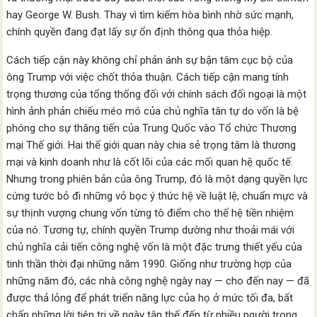
hay George W. Bush. Thay vì tìm kiếm hòa bình nhờ sức mạnh,
chính quyền đang đạt lấy sự ổn định thông qua thỏa hiệp.
Cách tiếp cận này không chỉ phản ánh sự bận tâm cục bộ của
ông Trump với việc chốt thỏa thuận. Cách tiếp cận mang tính
trọng thương của tổng thống đối với chính sách đối ngoại là một
hình ảnh phản chiếu méo mó của chủ nghĩa tân tự do vốn là bệ
phóng cho sự thăng tiến của Trung Quốc vào Tổ chức Thương
mại Thế giới. Hai thế giới quan này chia sẻ trọng tâm là thương
mại và kinh doanh như là cốt lõi của các mối quan hệ quốc tế.
Nhưng trong phiên bản của ông Trump, đó là một dạng quyền lực
cứng tước bỏ đi những vỏ bọc ý thức hệ về luật lệ, chuẩn mực và
sự thịnh vượng chung vốn từng tô điểm cho thế hệ tiền nhiệm
của nó. Tương tự, chính quyền Trump dường như thoải mái với
chủ nghĩa cải tiến công nghệ vốn là một đặc trưng thiết yếu của
tinh thần thời đại những năm 1990. Giống như trường hợp của
những năm đó, các nhà công nghệ ngày nay — cho đến nay — đã
được thả lỏng để phát triển năng lực của họ ở mức tối đa, bất
chấp những lời tiên tri về ngày tận thế đến từ nhiều người trong