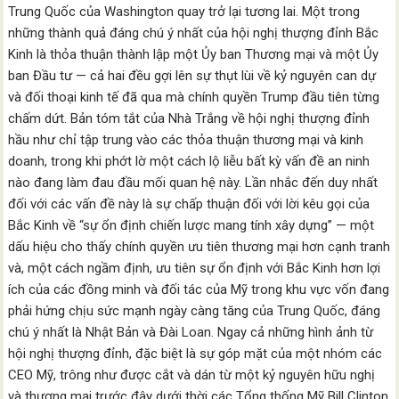
Trung Quốc của Washington quay trở lại tương lai. Một trong
những thành quả đáng chú ý nhất của hội nghị thượng đỉnh Bắc
Kinh là thỏa thuận thành lập một Ủy ban Thương mại và một Ủy
ban Đầu tư — cả hai đều gợi lên sự thụt lùi về kỷ nguyên can dự
và đối thoại kinh tế đã qua mà chính quyền Trump đầu tiên từng
chấm dứt. Bản tóm tắt của Nhà Trắng về hội nghị thượng đỉnh
hầu như chỉ tập trung vào các thỏa thuận thương mại và kinh
doanh, trong khi phớt lờ một cách lộ liễu bất kỳ vấn đề an ninh
nào đang làm đau đầu mối quan hệ này. Lần nhắc đến duy nhất
đối với các vấn đề này là sự chấp thuận đối với lời kêu gọi của
Bắc Kinh về “sự ổn định chiến lược mang tính xây dựng” — một
dấu hiệu cho thấy chính quyền ưu tiên thương mại hơn cạnh tranh
và, một cách ngầm định, ưu tiên sự ổn định với Bắc Kinh hơn lợi
ích của các đồng minh và đối tác của Mỹ trong khu vực vốn đang
phải hứng chịu sức mạnh ngày càng tăng của Trung Quốc, đáng
chú ý nhất là Nhật Bản và Đài Loan. Ngay cả những hình ảnh từ
hội nghị thượng đỉnh, đặc biệt là sự góp mặt của một nhóm các
CEO Mỹ, trông như được cắt và dán từ một kỷ nguyên hữu nghị
và thương mại trước đây dưới thời các Tổng thống Mỹ Bill Clinton