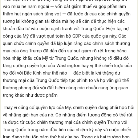
vào mùa hè năm ngoái — vốn cắt giảm thuế và góp phần làm
thâm hụt ngân sách tăng vọt — đã tước đi của các chính quyền
tương lai không gian tài khóa mà họ sẽ cần để thực hiện các
khoản đầu tư vào cuộc cạnh tranh với Trung Quốc. Hiện tại, nợ
công của Mỹ đã vượt quá toàn bộ GDP của quốc gia này. Các
quan chức chính quyền đã lập luận rằng các chính sách thương
mại của ông Trump đã dẫn đến sự sụt giảm rõ rệt trong hàng
hóa nhập khẩu của Mỹ từ Trung Quốc, nhưng không rõ điều đó
tăng cường quyền lực của Washington hay vị thế chiến lược của
họ đối với Bắc Kinh như thế nào — đặc biệt là khi thặng dư
thương mại của Trung Quốc tiếp tục phình to và họ vẫn giữ thế
thượng phong đối với đất hiếm cùng các chuỗi cung ứng quan
trọng khác như dược phẩm.
Thay vì củng cố quyền lực của Mỹ, chính quyền đang phải học hỏi
về những giới hạn của nó. Có những điểm tương đồng có thể rút
ra được từ cuộc chiến thương mại của chính quyền Trump với
Trung Quốc trong năm đầu tiên của nhiệm kỳ này và cuộc chiến
Iran đang tiêu tốn năm thứ hai của họ. Trong cả hai trường hợp,