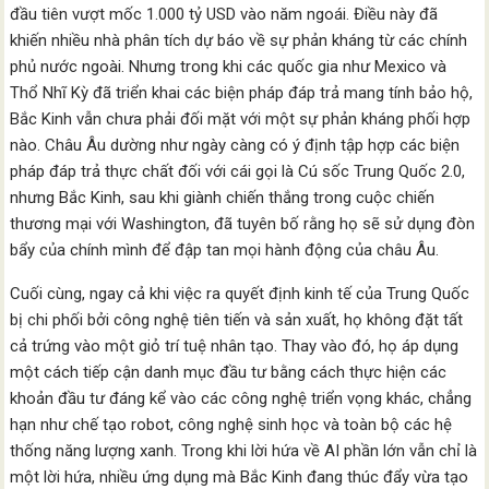
đầu tiên vượt mốc 1.000 tỷ USD vào năm ngoái. Điều này đã
khiến nhiều nhà phân tích dự báo về sự phản kháng từ các chính
phủ nước ngoài. Nhưng trong khi các quốc gia như Mexico và
Thổ Nhĩ Kỳ đã triển khai các biện pháp đáp trả mang tính bảo hộ,
Bắc Kinh vẫn chưa phải đối mặt với một sự phản kháng phối hợp
nào. Châu Âu dường như ngày càng có ý định tập hợp các biện
pháp đáp trả thực chất đối với cái gọi là Cú sốc Trung Quốc 2.0,
nhưng Bắc Kinh, sau khi giành chiến thắng trong cuộc chiến
thương mại với Washington, đã tuyên bố rằng họ sẽ sử dụng đòn
bẩy của chính mình để đập tan mọi hành động của châu Âu.
Cuối cùng, ngay cả khi việc ra quyết định kinh tế của Trung Quốc
bị chi phối bởi công nghệ tiên tiến và sản xuất, họ không đặt tất
cả trứng vào một giỏ trí tuệ nhân tạo. Thay vào đó, họ áp dụng
một cách tiếp cận danh mục đầu tư bằng cách thực hiện các
khoản đầu tư đáng kể vào các công nghệ triển vọng khác, chẳng
hạn như chế tạo robot, công nghệ sinh học và toàn bộ các hệ
thống năng lượng xanh. Trong khi lời hứa về AI phần lớn vẫn chỉ là
một lời hứa, nhiều ứng dụng mà Bắc Kinh đang thúc đẩy vừa tạo