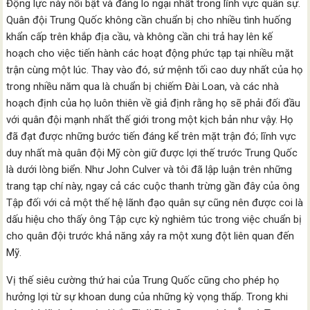
Động lực này nổi bật và đáng lo ngại nhất trong lĩnh vực quân sự.
Quân đội Trung Quốc không cần chuẩn bị cho nhiều tình huống
khẩn cấp trên khắp địa cầu, và không cần chi trả hay lên kế
hoạch cho việc tiến hành các hoạt động phức tạp tại nhiều mặt
trận cùng một lúc. Thay vào đó, sứ mệnh tối cao duy nhất của họ
trong nhiều năm qua là chuẩn bị chiếm Đài Loan, và các nhà
hoạch định của họ luôn thiên về giả định rằng họ sẽ phải đối đầu
với quân đội mạnh nhất thế giới trong một kịch bản như vậy. Họ
đã đạt được những bước tiến đáng kể trên mặt trận đó; lĩnh vực
duy nhất mà quân đội Mỹ còn giữ được lợi thế trước Trung Quốc
là dưới lòng biển. Như John Culver và tôi đã lập luận trên những
trang tạp chí này, ngay cả các cuộc thanh trừng gần đây của ông
Tập đối với cả một thế hệ lãnh đạo quân sự cũng nên được coi là
dấu hiệu cho thấy ông Tập cực kỳ nghiêm túc trong việc chuẩn bị
cho quân đội trước khả năng xảy ra một xung đột liên quan đến
Mỹ.
Vị thế siêu cường thứ hai của Trung Quốc cũng cho phép họ
hưởng lợi từ sự khoan dung của những kỳ vọng thấp. Trong khi