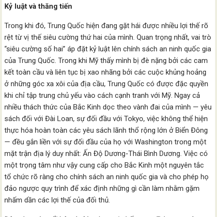
Kỷ luật và thăng tiến
Trong khi đó, Trung Quốc hiện đang gặt hái được nhiều lợi thế rõ
rệt từ vị thế siêu cường thứ hai của mình. Quan trọng nhất, vai trò
“siêu cường số hai” áp đặt kỷ luật lên chính sách an ninh quốc gia
của Trung Quốc. Trong khi Mỹ thấy mình bị đè nặng bởi các cam
kết toàn cầu và liên tục bị xao nhãng bởi các cuộc khủng hoảng
ở những góc xa xôi của địa cầu, Trung Quốc có được đặc quyền
khi chỉ tập trung chủ yếu vào cách cạnh tranh với Mỹ. Ngay cả
nhiều thách thức của Bắc Kinh dọc theo vành đai của mình — yêu
sách đối với Đài Loan, sự đối đầu với Tokyo, việc không thể hiện
thực hóa hoàn toàn các yêu sách lãnh thổ rộng lớn ở Biển Đông
— đều gắn liền với sự đối đầu của họ với Washington trong một
mặt trận địa lý duy nhất: Ấn Độ Dương-Thái Bình Dương. Việc có
một trọng tâm như vậy cung cấp cho Bắc Kinh một nguyên tắc
tổ chức rõ ràng cho chính sách an ninh quốc gia và cho phép họ
đảo ngược quy trình để xác định những gì cần làm nhằm gặm
nhấm dần các lợi thế của đối thủ.