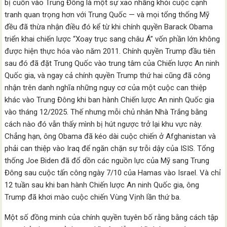
bị cuốn vào Trung Đông là một sự xao nhãng khỏi cuộc cạnh
tranh quan trọng hơn với Trung Quốc — và mọi tổng thống Mỹ
đều đã thừa nhận điều đó kể từ khi chính quyền Barack Obama
triển khai chiến lược “Xoay trục sang châu Á” vốn phần lớn không
được hiện thực hóa vào năm 2011. Chính quyền Trump đầu tiên
sau đó đã đặt Trung Quốc vào trung tâm của Chiến lược An ninh
Quốc gia, và ngay cả chính quyền Trump thứ hai cũng đã công
nhận trên danh nghĩa những nguy cơ của một cuộc can thiệp
khác vào Trung Đông khi ban hành Chiến lược An ninh Quốc gia
vào tháng 12/2025. Thế nhưng mỗi chủ nhân Nhà Trắng bằng
cách nào đó vẫn thấy mình bị hút ngược trở lại khu vực này.
Chẳng hạn, ông Obama đã kéo dài cuộc chiến ở Afghanistan và
phải can thiệp vào Iraq để ngăn chặn sự trỗi dậy của ISIS. Tổng
thống Joe Biden đã đổ dồn các nguồn lực của Mỹ sang Trung
Đông sau cuộc tấn công ngày 7/10 của Hamas vào Israel. Và chỉ
12 tuần sau khi ban hành Chiến lược An ninh Quốc gia, ông
Trump đã khơi mào cuộc chiến Vùng Vịnh lần thứ ba.
Một số đồng minh của chính quyền tuyên bố rằng bằng cách tập