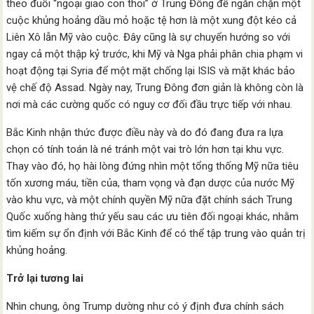
theo đuổi “ngoại giao con thoi” ở Trung Đông để ngăn chặn một
cuộc khủng hoảng dầu mỏ hoặc tệ hơn là một xung đột kéo cả
Liên Xô lẫn Mỹ vào cuộc. Đây cũng là sự chuyển hướng so với
ngay cả một thập kỷ trước, khi Mỹ và Nga phải phân chia phạm vi
hoạt động tại Syria để một mặt chống lại ISIS và mặt khác bảo
vệ chế độ Assad. Ngày nay, Trung Đông đơn giản là không còn là
nơi mà các cường quốc có nguy cơ đối đầu trực tiếp với nhau.
Bắc Kinh nhận thức được điều này và do đó đang đưa ra lựa
chọn có tính toán là né tránh một vai trò lớn hơn tại khu vực.
Thay vào đó, họ hài lòng đứng nhìn một tổng thống Mỹ nữa tiêu
tốn xương máu, tiền của, tham vọng và đạn dược của nước Mỹ
vào khu vực, và một chính quyền Mỹ nữa đặt chính sách Trung
Quốc xuống hàng thứ yếu sau các ưu tiên đối ngoại khác, nhằm
tìm kiếm sự ổn định với Bắc Kinh để có thể tập trung vào quản trị
khủng hoảng.
Trở lại tương lai
Nhìn chung, ông Trump dường như có ý định đưa chính sách