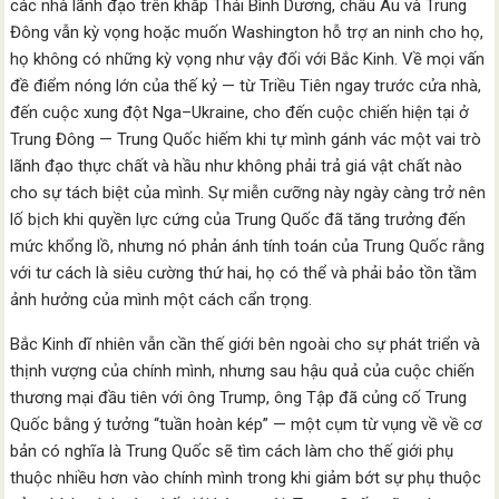
các nhà lãnh đạo trên khắp Thái Bình Dương, châu Âu và Trung
Đông vẫn kỳ vọng hoặc muốn Washington hỗ trợ an ninh cho họ,
họ không có những kỳ vọng như vậy đối với Bắc Kinh. Về mọi vấn
đề điểm nóng lớn của thế kỷ — từ Triều Tiên ngay trước cửa nhà,
đến cuộc xung đột Nga–Ukraine, cho đến cuộc chiến hiện tại ở
Trung Đông — Trung Quốc hiếm khi tự mình gánh vác một vai trò
lãnh đạo thực chất và hầu như không phải trả giá vật chất nào
cho sự tách biệt của mình. Sự miễn cưỡng này ngày càng trở nên
lố bịch khi quyền lực cứng của Trung Quốc đã tăng trưởng đến
mức khổng lồ, nhưng nó phản ánh tính toán của Trung Quốc rằng
với tư cách là siêu cường thứ hai, họ có thể và phải bảo tồn tầm
ảnh hưởng của mình một cách cẩn trọng.
Bắc Kinh dĩ nhiên vẫn cần thế giới bên ngoài cho sự phát triển và
thịnh vượng của chính mình, nhưng sau hậu quả của cuộc chiến
thương mại đầu tiên với ông Trump, ông Tập đã củng cố Trung
Quốc bằng ý tưởng “tuần hoàn kép” — một cụm từ vụng về về cơ
bản có nghĩa là Trung Quốc sẽ tìm cách làm cho thế giới phụ
thuộc nhiều hơn vào chính mình trong khi giảm bớt sự phụ thuộc