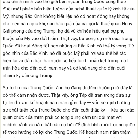
của chính mình vào thế giới bên ngoài. Trung Quốc cũng theo
đuổi một phiên bản biến tướng của nghệ thuật quản lý kinh tế của
Mỹ, nhưng Bắc Kinh không biết liệu nó có hoạt động hay không
cho đến năm qua khi, sau hậu quả của cái gọi là thuế quan Ngày
Giải phóng của ông Trump, họ đã vũ khí hóa hiệu quả sự phụ
thuộc của Mỹ vào đất hiếm. Thật vậy, bộ công cụ mới của Trung
Quốc đã hoạt động tốt hơn những gì Bắc Kinh có thể kỳ vọng. Từ
góc nhìn của Bắc Kinh, nó đã buộc Mỹ phải rơi vào thế bế tắc
hiện tại và đảm bảo hai nước sẽ tiếp tục bị mắc kẹt trong một
trận hòa cho đến cuối năm nay và có khả năng cho đến cuối
nhiệm kỳ của ông Trump.
Sự tự tin của Trung Quốc rằng họ đang đi đúng hướng giờ đây là
có thể cảm nhận được. Thật vậy, ông Tập đã trân trọng đưa sự
tự tin đó vào kế hoạch năm năm gần đây — vốn sẽ định hướng
sự phát triển của Trung Quốc cho đến cuối thập kỷ — kêu gọi các
quan chức của mình phải có lòng dũng cảm khi đối mặt với
nghịch cảnh và nắm bắt các cơ hội để định hình môi trường quốc
tế theo hướng có lợi cho Trung Quốc. Kế hoạch năm năm thậm