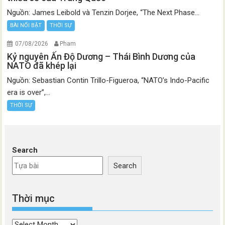
Nguồn: James Leibold và Tenzin Dorjee, “The Next Phase...
BÀI NỔI BẬT
THỜI SỰ
07/08/2026
Pham
Kỷ nguyên Ấn Độ Dương – Thái Bình Dương của
NATO đã khép lại
Nguồn: Sebastian Contin Trillo-Figueroa, “NATO’s Indo-Pacific
era is over”,...
THỜI SỰ
Search
Search
Thời mục
Thời