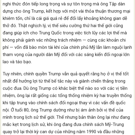
nghi thức đón tiếp long trọng và sự tôn trọng mà ông Tập dàn
dựng cho ông Trump, kết hợp với một vài thỏa thuận thương mại
khiêm tốn, chỉ là cái giá quá rẻ để đổi lấy khoảng không gian dễ
thở đó. Thật nghịch lý, vị thế siêu cường thứ hai thế giới cũng
đang giúp ích cho Trung Quốc trong việc tích lũy các lợi thế mà
không phải gánh vác những trách nhiệm — cùng các khoản chi
phí — vốn đã bào mòn tài khí của chính phủ Mỹ lẫn làm nguội lạnh
tham vọng của người dân Mỹ đối với các sáng kiến đối ngoại lớn
lao và táo bạo.
Tuy nhiên, chính quyền Trump vẫn quả quyết rằng họ ở vị thế tốt
nhất để hưởng lợi từ thế bế tắc này và giành chiến thắng trong
cuộc đua. Dù ông Trump có khác biệt thế nào so với các vị tiền
nhiệm, ông lại rất giống các tổng thống nhiệm kỳ hai truyền thống
khi tập trung vào chính sách đối ngoại thay vì các vấn đề quốc
nội. Ở tuổi 80, ông Trump dường như bị ám ảnh bởi vị thế của
mình trong lịch sử thế giới. Thế nhưng bản thân ông lại như đang
mắc kẹt trong lịch sử, khi ông đang đưa chính sách Mỹ-Trung
quay trở lại thời kỳ can dự của những năm 1990 và đầu những