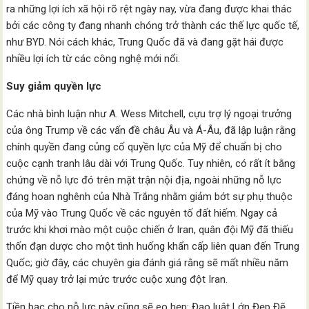
ra những lợi ích xã hội rõ rệt ngày nay, vừa đang được khai thác
bởi các công ty đang nhanh chóng trở thành các thế lực quốc tế,
như BYD. Nói cách khác, Trung Quốc đã và đang gặt hái được
nhiều lợi ích từ các công nghệ mới nổi.
Suy giảm quyền lực
Các nhà bình luận như A. Wess Mitchell, cựu trợ lý ngoại trưởng
của ông Trump về các vấn đề châu Âu và Á-Âu, đã lập luận rằng
chính quyền đang củng cố quyền lực của Mỹ để chuẩn bị cho
cuộc cạnh tranh lâu dài với Trung Quốc. Tuy nhiên, có rất ít bằng
chứng về nỗ lực đó trên mặt trận nội địa, ngoài những nỗ lực
đáng hoan nghênh của Nhà Trắng nhằm giảm bớt sự phụ thuộc
của Mỹ vào Trung Quốc về các nguyên tố đất hiếm. Ngay cả
trước khi khơi mào một cuộc chiến ở Iran, quân đội Mỹ đã thiếu
thốn đạn dược cho một tình huống khẩn cấp liên quan đến Trung
Quốc; giờ đây, các chuyên gia đánh giá rằng sẽ mất nhiều năm
để Mỹ quay trở lại mức trước cuộc xung đột Iran.
Tiền bạc cho nỗ lực này cũng sẽ eo hẹp: Đạo luật Lớn Đẹp Đẽ