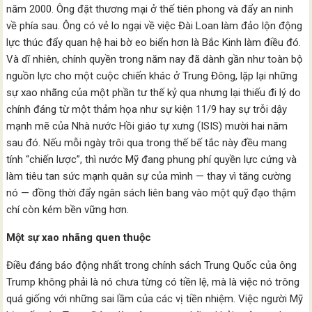
năm 2000. Ông đặt thương mại ở thế tiên phong và đẩy an ninh
về phía sau. Ông có vẻ lo ngại về việc Đài Loan làm đảo lộn động
lực thúc đẩy quan hệ hai bờ eo biển hơn là Bắc Kinh làm điều đó.
Và dĩ nhiên, chính quyền trong năm nay đã dành gần như toàn bộ
nguồn lực cho một cuộc chiến khác ở Trung Đông, lặp lại những
sự xao nhãng của một phần tư thế kỷ qua nhưng lại thiếu đi lý do
chính đáng từ một thảm họa như sự kiện 11/9 hay sự trỗi dậy
mạnh mẽ của Nhà nước Hồi giáo tự xưng (ISIS) mười hai năm
sau đó. Nếu mỗi ngày trôi qua trong thế bế tắc này đều mang
tính “chiến lược”, thì nước Mỹ đang phung phí quyền lực cứng và
làm tiêu tan sức mạnh quân sự của mình — thay vì tăng cường
nó — đồng thời đẩy ngân sách liên bang vào một quỹ đạo thậm
chí còn kém bền vững hơn.
Một sự xao nhãng quen thuộc
Điều đáng báo động nhất trong chính sách Trung Quốc của ông
Trump không phải là nó chưa từng có tiền lệ, mà là việc nó trông
quá giống với những sai lầm của các vị tiền nhiệm. Việc người Mỹ