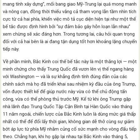
mang tính xây dựng”, mối bang giao Mỹ-Trung lại quá mong manh
và nông cạn, đồng thời thiếu vắng cả tham vọng lẫn tầm nhìn tích
cực từ cả hai phía, khiến việc mô tả cục diện hiện tại như một thế
bế tắc được định hình bởi “sự đảm bảo gây hỗn loạn lẫn nhau”
xem chừng sẽ xác đáng hơn. Trong tương lai, câu hỏi quan trọng
đối với cả hai bên là ai đang tận dụng tốt hơn khoảng lặng chuyển
tiếp này.
Về phần mình, Bắc Kinh coi thế bế tắc này là một thắng lợi — một
minh chứng cho thấy Trung Quốc đã vươn lên vị thế ngang hàng
với Washington — và là sự khẳng định tính đúng đắn của các
chính sách mà họ đã triển khai sau nhiệm kỳ đầu của ông Trump,
vốn được thiết kế để giúp nước này vừa có thể chủ động tấn
công, vừa có thể phòng thủ trước Mỹ. Kể từ khi ông Trump gặp
nhà lãnh đạo Trung Quốc Tập Cận Bình tại Hàn Quốc vào tháng
11 năm ngoái, chiến lược của Bắc Kinh luôn là dùng mức giá thấp
nhất có thể để đổi lấy thời gian, không gian dễ thở cùng sự giảm
bớt áp lực từ phía Mỹ nhằm củng cố sức mạnh cho vòng đấu tiếp
theo. Chẳng hạn, khi họ gặp lại nhau tại Bắc Kinh vào tháng 5,