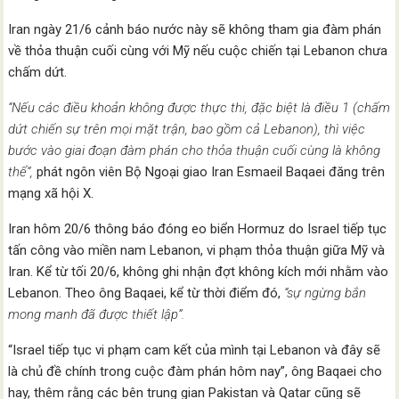
Iran ngày 21/6 cảnh báo nước này sẽ không tham gia đàm phán
về thỏa thuận cuối cùng với Mỹ nếu cuộc chiến tại Lebanon chưa
chấm dứt.
“Nếu các điều khoản không được thực thi, đặc biệt là điều 1 (chấm
dứt chiến sự trên mọi mặt trận, bao gồm cả Lebanon), thì việc
bước vào giai đoạn đàm phán cho thỏa thuận cuối cùng là không
thể”,
phát ngôn viên Bộ Ngoại giao Iran Esmaeil Baqaei đăng trên
mạng xã hội X.
Iran hôm 20/6 thông báo đóng eo biển Hormuz do Israel tiếp tục
tấn công vào miền nam Lebanon, vi phạm thỏa thuận giữa Mỹ và
Iran. Kể từ tối 20/6, không ghi nhận đợt không kích mới nhằm vào
Lebanon. Theo ông Baqaei, kể từ thời điểm đó,
“sự ngừng bắn
mong manh đã được thiết lập”.
“Israel tiếp tục vi phạm cam kết của mình tại Lebanon và đây sẽ
là chủ đề chính trong cuộc đàm phán hôm nay”, ông Baqaei cho
hay, thêm rằng các bên trung gian Pakistan và Qatar cũng sẽ