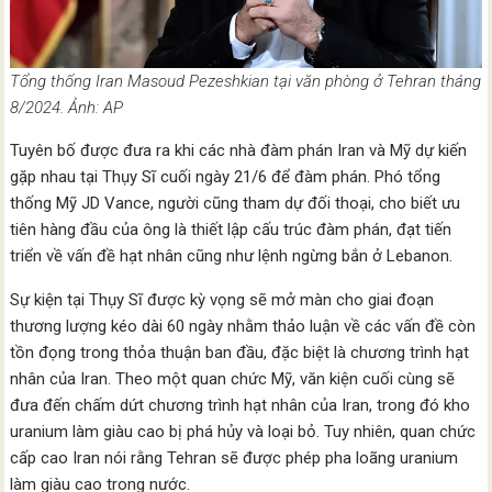
Tổng thống Iran Masoud Pezeshkian tại văn phòng ở Tehran tháng
8/2024. Ảnh: AP
Tuyên bố được đưa ra khi các nhà đàm phán Iran và Mỹ dự kiến
gặp nhau tại Thụy Sĩ cuối ngày 21/6 để đàm phán. Phó tổng
thống Mỹ JD Vance, người cũng tham dự đối thoại, cho biết ưu
tiên hàng đầu của ông là thiết lập cấu trúc đàm phán, đạt tiến
triển về vấn đề hạt nhân cũng như lệnh ngừng bắn ở Lebanon.
Sự kiện tại Thụy Sĩ được kỳ vọng sẽ mở màn cho giai đoạn
thương lượng kéo dài 60 ngày nhằm thảo luận về các vấn đề còn
tồn đọng trong thỏa thuận ban đầu, đặc biệt là chương trình hạt
nhân của Iran. Theo một quan chức Mỹ, văn kiện cuối cùng sẽ
đưa đến chấm dứt chương trình hạt nhân của Iran, trong đó kho
uranium làm giàu cao bị phá hủy và loại bỏ. Tuy nhiên, quan chức
cấp cao Iran nói rằng Tehran sẽ được phép pha loãng uranium
làm giàu cao trong nước.