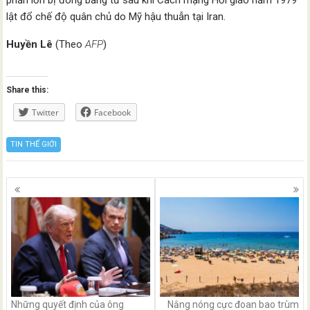
phần lớn bị đóng băng từ sau khi Cách mạng Hồi giáo năm 1979
lật đổ chế độ quân chủ do Mỹ hậu thuẫn tại Iran.
Huyền Lê
(Theo
AFP
)
Share this:
Twitter
Facebook
TIN THẾ GIỚI
Posts
navigation
Những quyết định của ông
Nắng nóng cực đoan bao trùm