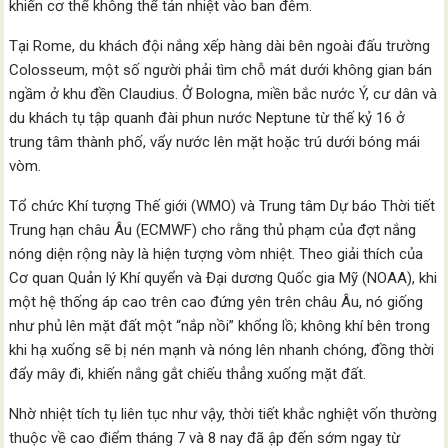
khiến cơ thể không thể tản nhiệt vào ban đêm.
Tại Rome, du khách đội nắng xếp hàng dài bên ngoài đấu trường
Colosseum, một số người phải tìm chỗ mát dưới không gian bán
ngầm ở khu đền Claudius. Ở Bologna, miền bắc nước Ý, cư dân và
du khách tụ tập quanh đài phun nước Neptune từ thế kỷ 16 ở
trung tâm thành phố, vẩy nước lên mặt hoặc trú dưới bóng mái
vòm.
Tổ chức Khí tượng Thế giới (WMO) và Trung tâm Dự báo Thời tiết
Trung hạn châu Âu (ECMWF) cho rằng thủ phạm của đợt nắng
nóng diện rộng này là hiện tượng vòm nhiệt. Theo giải thích của
Cơ quan Quản lý Khí quyển và Đại dương Quốc gia Mỹ (NOAA), khi
một hệ thống áp cao trên cao đứng yên trên châu Âu, nó giống
như phủ lên mặt đất một “nắp nồi” khổng lồ; không khí bên trong
khi hạ xuống sẽ bị nén mạnh và nóng lên nhanh chóng, đồng thời
đẩy mây đi, khiến nắng gắt chiếu thẳng xuống mặt đất.
Nhờ nhiệt tích tụ liên tục như vậy, thời tiết khắc nghiệt vốn thường
thuộc về cao điểm tháng 7 và 8 nay đã ập đến sớm ngay từ