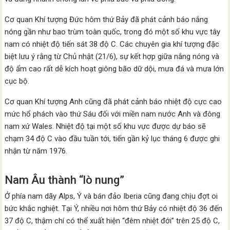
Cơ quan Khí tượng Đức hôm thứ Bảy đã phát cảnh báo nắng
nóng gần như bao trùm toàn quốc, trong đó một số khu vực tây
nam có nhiệt độ tiến sát 38 độ C. Các chuyên gia khí tượng đặc
biệt lưu ý rằng từ Chủ nhật (21/6), sự kết hợp giữa nắng nóng và
độ ẩm cao rất dễ kích hoạt giông bão dữ dội, mưa đá và mưa lớn
cục bộ.
Cơ quan Khí tượng Anh cũng đã phát cảnh báo nhiệt độ cực cao
mức hổ phách vào thứ Sáu đối với miền nam nước Anh và đông
nam xứ Wales. Nhiệt độ tại một số khu vực được dự báo sẽ
chạm 34 độ C vào đầu tuần tới, tiến gần kỷ lục tháng 6 được ghi
nhận từ năm 1976.
Nam Âu thành “lò nung”
Ở phía nam dãy Alps, Ý và bán đảo Iberia cũng đang chịu đợt oi
bức khắc nghiệt. Tại Ý, nhiều nơi hôm thứ Bảy có nhiệt độ 36 đến
37 độ C, thậm chí có thể xuất hiện “đêm nhiệt đới” trên 25 độ C,