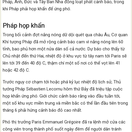
Pháp, Anh, Đức và Tây Ban Nha đồng loạt phát cảnh báo, trong
khi Pháp phải họp khẩn để ứng phó.
Pháp họp khẩn
Trong bối cảnh đợt nắng nóng dữ dội quét qua châu Âu, Cơ quan
Khí tượng Pháp đã mở rộng cảnh báo cam vì nắng nóng lên 60
tỉnh, bao phủ hơn một nửa dân số cả nước. Dự báo cho thấy từ
Chủ nhật đến thứ Hai, nhiệt độ ở khu vực từ tây nam tới Paris sẽ
lên tới 39 đến 40 độ C, thậm chí một số nơi có thể vọt lên 41
hoặc 42 độ C.
Trước nguy cơ chạm tới hoặc phá kỷ lục nhiệt độ lịch sử, Thủ
tướng Pháp Sébastien Lecornu hôm thứ Bảy đã triệu tập cuộc
họp khẩn ứng phó. Giới chức cảnh báo rằng vào đầu tuần tới,
một số khu vực miền trung và miền bắc có thể lần đầu tiên trong
tháng 6 phải hứng cảnh báo đỏ cao nhất.
Phó thị trưởng Paris Emmanuel Grégoire đã ra lệnh mở cửa các
công viên trong thành phố suốt ngày đêm để người dân tránh