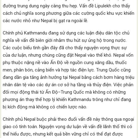
đường trung dung ngày càng thu hẹp. Vấn đề Lipulekh cho thấy
cách chủ nghĩa song phương giữa các cường quốc khu vực khiến
các nước nhỏ như Nepal bị gạt ra ngoài lề.
Chính phủ Kathmandu đang sử dụng các luận điệu dân tộc chủ
nghĩa về vấn đề biên giới nhằm thu hút sự ủng hộ trong nước.
Các cuộc biểu tình gần đây đã cho thấy nguyện vọng thực sự
của dư luận, nhưng chúng cũng đặt Nepal vào thế khó. Nepal vốn
phụ thuộc nặng nề vào Ấn Độ về nguồn cung xăng dầu, thuốc
men, phân bón, cảng biển và hợp tác điện lực. Trung Quốc cũng
đang dần gia tăng ảnh hưởng tại Nepal bằng cách bơm hàng triệu
nhân dân tệ vào các dự án cơ sở hạ tầng và thủy điện. Việc phản
đối mọi động thái từ Ấn Độ–Trung Quốc mà không có những
phương án thay thế hợp lý khiến Kathmandu trông như chỉ đang
bị kích động mà không có chiến lược nào.
Chính phủ Nepal buộc phải theo đuổi vấn đề này thông qua ngoại
giao có tính toán. Nguyện vọng dư luận về vấn đề lãnh thổ thì có
thể hiểu được, nhưng kết quả bền vững chỉ có thể đạt được