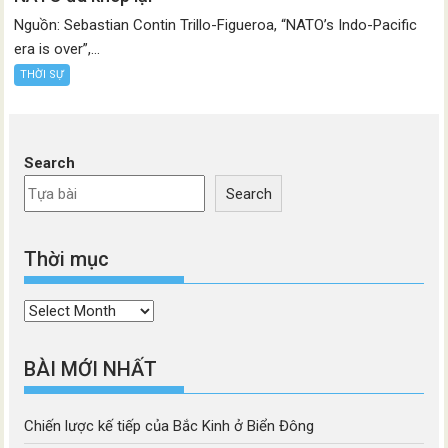
Nguồn: Sebastian Contin Trillo-Figueroa, “NATO’s Indo-Pacific
era is over”,...
THỜI SỰ
Search
Search
Thời mục
Thời
mục
BÀI MỚI NHẤT
Chiến lược kế tiếp của Bắc Kinh ở Biển Đông