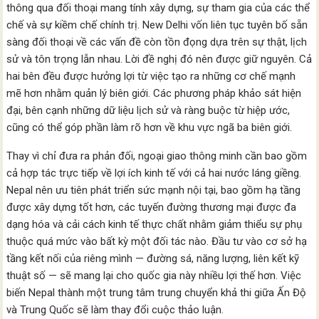
thông qua đối thoại mang tính xây dựng, sự tham gia của các thể
chế và sự kiềm chế chính trị. New Delhi vốn liên tục tuyên bố sẵn
sàng đối thoại về các vấn đề còn tồn đọng dựa trên sự thật, lịch
sử và tôn trọng lẫn nhau. Lời đề nghị đó nên được giữ nguyên. Cả
hai bên đều được hưởng lợi từ việc tạo ra những cơ chế mạnh
mẽ hơn nhằm quản lý biên giới. Các phương pháp khảo sát hiện
đại, bên cạnh những dữ liệu lịch sử và ràng buộc từ hiệp ước,
cũng có thể góp phần làm rõ hơn về khu vực ngã ba biên giới.
Thay vì chỉ đưa ra phản đối, ngoại giao thông minh cần bao gồm
cả hợp tác trực tiếp về lợi ích kinh tế với cả hai nước láng giềng.
Nepal nên ưu tiên phát triển sức mạnh nội tại, bao gồm hạ tầng
được xây dựng tốt hơn, các tuyến đường thương mại được đa
dạng hóa và cải cách kinh tế thực chất nhằm giảm thiểu sự phụ
thuộc quá mức vào bất kỳ một đối tác nào. Đầu tư vào cơ sở hạ
tầng kết nối của riêng mình — đường sá, năng lượng, liên kết kỹ
thuật số — sẽ mang lại cho quốc gia này nhiều lợi thế hơn. Việc
biến Nepal thành một trung tâm trung chuyển khả thi giữa Ấn Độ
và Trung Quốc sẽ làm thay đổi cuộc thảo luận.