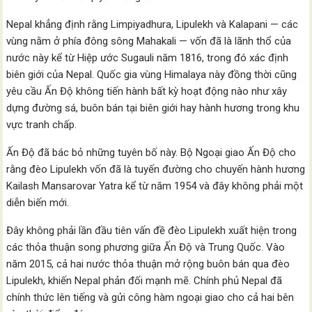
Nepal khẳng định rằng Limpiyadhura, Lipulekh và Kalapani — các
vùng nằm ở phía đông sông Mahakali — vốn đã là lãnh thổ của
nước này kể từ Hiệp ước Sugauli năm 1816, trong đó xác định
biên giới của Nepal. Quốc gia vùng Himalaya này đồng thời cũng
yêu cầu Ấn Độ không tiến hành bất kỳ hoạt động nào như xây
dựng đường sá, buôn bán tại biên giới hay hành hương trong khu
vực tranh chấp.
Ấn Độ đã bác bỏ những tuyên bố này. Bộ Ngoại giao Ấn Độ cho
rằng đèo Lipulekh vốn đã là tuyến đường cho chuyến hành hương
Kailash Mansarovar Yatra kể từ năm 1954 và đây không phải một
diễn biến mới.
Đây không phải lần đầu tiên vấn đề đèo Lipulekh xuất hiện trong
các thỏa thuận song phương giữa Ấn Độ và Trung Quốc. Vào
năm 2015, cả hai nước thỏa thuận mở rộng buôn bán qua đèo
Lipulekh, khiến Nepal phản đối mạnh mẽ. Chính phủ Nepal đã
chính thức lên tiếng và gửi công hàm ngoại giao cho cả hai bên