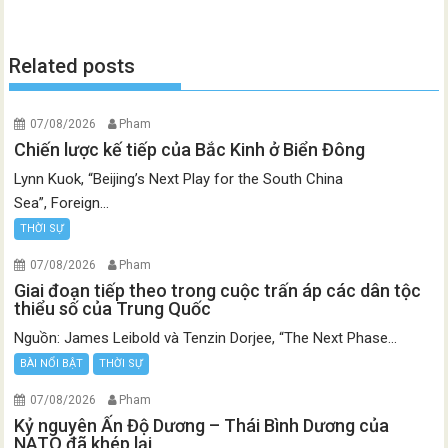
Related posts
07/08/2026
Pham
Chiến lược kế tiếp của Bắc Kinh ở Biển Đông
Lynn Kuok, “Beijing’s Next Play for the South China
Sea”, Foreign...
THỜI SỰ
07/08/2026
Pham
Giai đoạn tiếp theo trong cuộc trấn áp các dân tộc
thiểu số của Trung Quốc
Nguồn: James Leibold và Tenzin Dorjee, “The Next Phase...
BÀI NỔI BẬT
THỜI SỰ
07/08/2026
Pham
Kỷ nguyên Ấn Độ Dương – Thái Bình Dương của
NATO đã khép lại