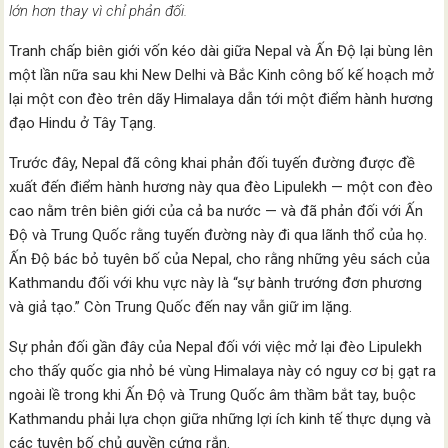
lớn hơn thay vì chỉ phản đối.
Tranh chấp biên giới vốn kéo dài giữa Nepal và Ấn Độ lại bùng lên
một lần nữa sau khi New Delhi và Bắc Kinh công bố kế hoạch mở
lại một con đèo trên dãy Himalaya dẫn tới một điểm hành hương
đạo Hindu ở Tây Tạng.
Trước đây, Nepal đã công khai phản đối tuyến đường được đề
xuất đến điểm hành hương này qua đèo Lipulekh — một con đèo
cao nằm trên biên giới của cả ba nước — và đã phản đối với Ấn
Độ và Trung Quốc rằng tuyến đường này đi qua lãnh thổ của họ.
Ấn Độ bác bỏ tuyên bố của Nepal, cho rằng những yêu sách của
Kathmandu đối với khu vực này là “sự bành trướng đơn phương
và giả tạo.” Còn Trung Quốc đến nay vẫn giữ im lặng.
Sự phản đối gần đây của Nepal đối với việc mở lại đèo Lipulekh
cho thấy quốc gia nhỏ bé vùng Himalaya này có nguy cơ bị gạt ra
ngoài lề trong khi Ấn Độ và Trung Quốc âm thầm bắt tay, buộc
Kathmandu phải lựa chọn giữa những lợi ích kinh tế thực dụng và
các tuyên bố chủ quyền cứng rắn.