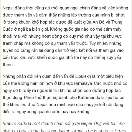
Nepal đồng thời cũng có mối quan ngại chính đáng về việc không
được tham vấn và cảm thấy những lập trường của mình bị phớt
lờ trong khuôn khổ hợp tác được đề xuất giữa Ấn Độ và Trung
Quốc ở ngã ba biên giới. Không quốc gia nào có thể cảm thấy
thoải mái với những hoạt động có quy mô như vậy tại khu vực
tranh chấp mà không có sự tham vấn trước. Tuy nhiên, những
tuyên bố cứng rắn lại đang cản trở việc kết nối và tham gia vào
cấu trúc khu vực, khiến quốc gia nhỏ bé này có thể bị suy yếu
thêm.
Những phản đối liên quan đến vấn đề Lipulekh là một biểu hiện
của thế lưỡng nan lớn hơn ở khu vực Himalaya. Các nước nhỏ có
nguy cơ bị đẩy ra ngoài lề trừ khi họ chọn con đường hợp tác
thực dụng. Phép thử thực sự dành cho Kathmandu là liệu họ có
thể khéo léo đưa Nepal hòa mình vào câu chuyện kết nối đang
diễn ra ngay xung quanh nước này hay không.
Brabim Karki là một doanh nhân sống tại Nepal. Ông viết bài cho
nhiều tờ báo, trong đó có Hindustan Times, The Economic Times,