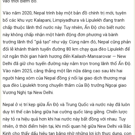
vào thời điểm đó.
Vào năm 2020, Nepal trình bày một bản đồ chính trị mới, tuyên
bố các khu vực Kalapani, Limpiyadhura và Lipulekh đang tranh
chấp thuộc lãnh thổ nước này. Tuy nhiên, Ấn Độ cho biết nước
này không chấp nhận một hành động đơn phương và bành
trướng lãnh thổ “giả tạo” như vậy. Cùng năm đó, Nepal cũng phản
đối lễ khánh thành tuyến đường 80 km chạy qua đèo Lipulekh để
rút ngắn thời gian hành hương đến Kailash-Mansarovar — New
Delhi đã giữ cho tuyến đường này nằm trọn trong lãnh thổ Ấn Độ.
Vào năm 2025, căng thẳng một lần nữa dâng cao sau khi hai
người hàng xóm của Nepal đồng ý nối lại giao dịch thương mại
qua đèo Lipulekh trong chuyến thăm của Bộ trưởng Ngoại giao
Vương Nghị tại New Delhi.
Nepal ở vị trí kẹp giữa Ấn Độ và Trung Quốc và nước này đã luôn
duy trì thế cân bằng giữa hai cường quốc láng giềng. Chiến lược
này tỏ ra hiệu quả hơn khi hai nước này bất đồng với nhau. Tuy
nhiên, ở thời điểm hiện tại, khi mối quan hệ giữa New Delhi và Bắc
Kinh cho thấy dấu hiệu tan băng nhờ những lợi ích thực dụng, con