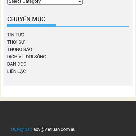
Chọn
chương
mục
CHUYÊN MỤC
TIN TỨC
THỜI SỰ
THÔNG BÁO
DỊCH VỤ ĐỜI SỐNG
BẠN ĐỌC
LIÊN LẠC
Quảng cáo
adv@vietluan.com.au