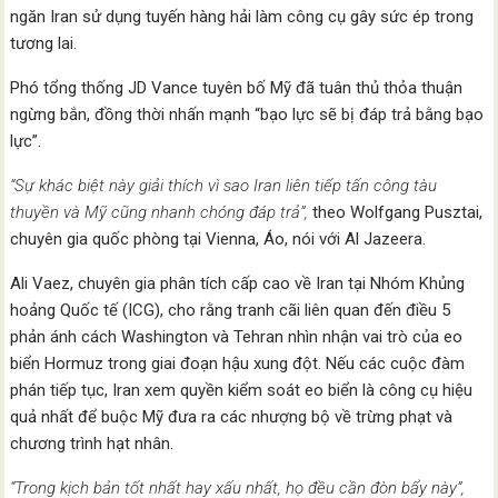
ngăn Iran sử dụng tuyến hàng hải làm công cụ gây sức ép trong
tương lai.
Phó tổng thống JD Vance tuyên bố Mỹ đã tuân thủ thỏa thuận
ngừng bắn, đồng thời nhấn mạnh “bạo lực sẽ bị đáp trả bằng bạo
lực”.
“Sự khác biệt này giải thích vì sao Iran liên tiếp tấn công tàu
thuyền và Mỹ cũng nhanh chóng đáp trả”,
theo Wolfgang Pusztai,
chuyên gia quốc phòng tại Vienna, Áo, nói với Al Jazeera.
Ali Vaez, chuyên gia phân tích cấp cao về Iran tại Nhóm Khủng
hoảng Quốc tế (ICG), cho rằng tranh cãi liên quan đến điều 5
phản ánh cách Washington và Tehran nhìn nhận vai trò của eo
biển Hormuz trong giai đoạn hậu xung đột. Nếu các cuộc đàm
phán tiếp tục, Iran xem quyền kiểm soát eo biển là công cụ hiệu
quả nhất để buộc Mỹ đưa ra các nhượng bộ về trừng phạt và
chương trình hạt nhân.
“Trong kịch bản tốt nhất hay xấu nhất, họ đều cần đòn bẩy này”,