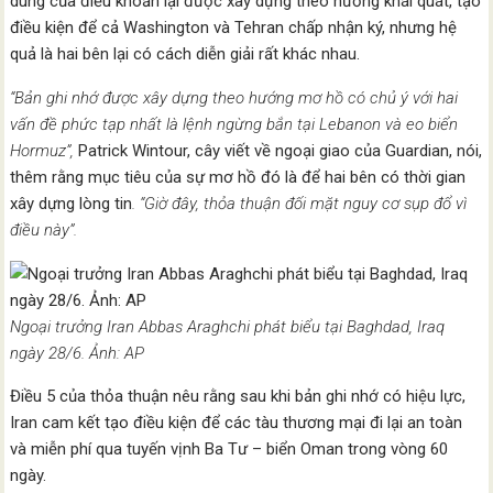
dung của điều khoản lại được xây dựng theo hướng khái quát, tạo
điều kiện để cả Washington và Tehran chấp nhận ký, nhưng hệ
quả là hai bên lại có cách diễn giải rất khác nhau.
“Bản ghi nhớ được xây dựng theo hướng mơ hồ có chủ ý với hai
vấn đề phức tạp nhất là lệnh ngừng bắn tại Lebanon và eo biển
Hormuz”,
Patrick Wintour, cây viết về ngoại giao của Guardian, nói,
thêm rằng mục tiêu của sự mơ hồ đó là để hai bên có thời gian
xây dựng lòng tin
. “Giờ đây, thỏa thuận đối mặt nguy cơ sụp đổ vì
điều này”.
Ngoại trưởng Iran Abbas Araghchi phát biểu tại Baghdad, Iraq
ngày 28/6. Ảnh: AP
Điều 5 của thỏa thuận nêu rằng sau khi bản ghi nhớ có hiệu lực,
Iran cam kết tạo điều kiện để các tàu thương mại đi lại an toàn
và miễn phí qua tuyến vịnh Ba Tư – biển Oman trong vòng 60
ngày.