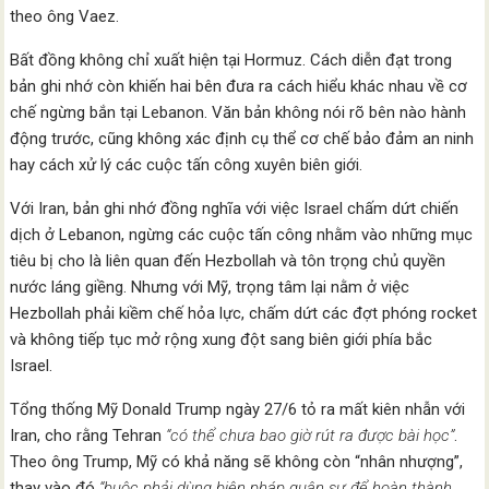
theo ông Vaez.
Bất đồng không chỉ xuất hiện tại Hormuz. Cách diễn đạt trong
bản ghi nhớ còn khiến hai bên đưa ra cách hiểu khác nhau về cơ
chế ngừng bắn tại Lebanon. Văn bản không nói rõ bên nào hành
động trước, cũng không xác định cụ thể cơ chế bảo đảm an ninh
hay cách xử lý các cuộc tấn công xuyên biên giới.
Với Iran, bản ghi nhớ đồng nghĩa với việc Israel chấm dứt chiến
dịch ở Lebanon, ngừng các cuộc tấn công nhằm vào những mục
tiêu bị cho là liên quan đến Hezbollah và tôn trọng chủ quyền
nước láng giềng. Nhưng với Mỹ, trọng tâm lại nằm ở việc
Hezbollah phải kiềm chế hỏa lực, chấm dứt các đợt phóng rocket
và không tiếp tục mở rộng xung đột sang biên giới phía bắc
Israel.
Tổng thống Mỹ Donald Trump ngày 27/6 tỏ ra mất kiên nhẫn với
Iran, cho rằng Tehran
“có thể chưa bao giờ rút ra được bài học”
.
Theo ông Trump, Mỹ có khả năng sẽ không còn “nhân nhượng”,
thay vào đó
“buộc phải dùng biện pháp quân sự để hoàn thành