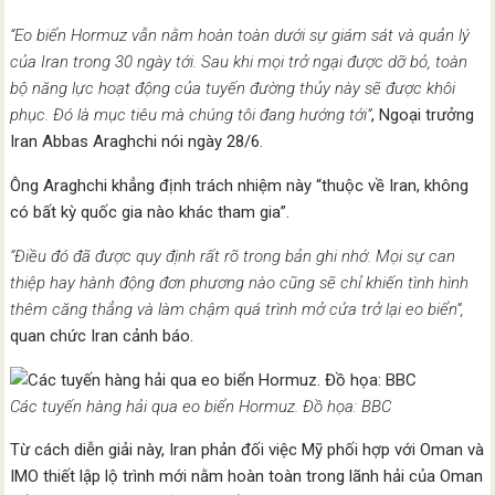
“Eo biển Hormuz vẫn nằm hoàn toàn dưới sự giám sát và quản lý
của Iran trong 30 ngày tới. Sau khi mọi trở ngại được dỡ bỏ, toàn
bộ năng lực hoạt động của tuyến đường thủy này sẽ được khôi
phục. Đó là mục tiêu mà chúng tôi đang hướng tới”
, Ngoại trưởng
Iran Abbas Araghchi nói ngày 28/6.
Ông Araghchi khẳng định trách nhiệm này “thuộc về Iran, không
có bất kỳ quốc gia nào khác tham gia”.
“Điều đó đã được quy định rất rõ trong bản ghi nhớ. Mọi sự can
thiệp hay hành động đơn phương nào cũng sẽ chỉ khiến tình hình
thêm căng thẳng và làm chậm quá trình mở cửa trở lại eo biển”,
quan chức Iran cảnh báo.
Các tuyến hàng hải qua eo biển Hormuz. Đồ họa: BBC
Từ cách diễn giải này, Iran phản đối việc Mỹ phối hợp với Oman và
IMO thiết lập lộ trình mới nằm hoàn toàn trong lãnh hải của Oman