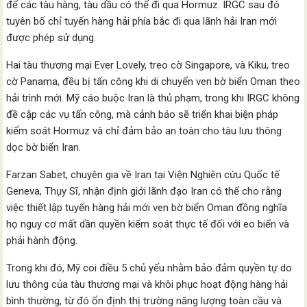
để các tàu hàng, tàu dầu có thể đi qua Hormuz. IRGC sau đó
tuyên bố chỉ tuyến hàng hải phía bắc đi qua lãnh hải Iran mới
được phép sử dụng.
Hai tàu thương mại Ever Lovely, treo cờ Singapore, và Kiku, treo
cờ Panama, đều bị tấn công khi di chuyển ven bờ biển Oman theo
hải trình mới. Mỹ cáo buộc Iran là thủ phạm, trong khi IRGC không
đề cập các vụ tấn công, mà cảnh báo sẽ triển khai biện pháp
kiểm soát Hormuz và chỉ đảm bảo an toàn cho tàu lưu thông
dọc bờ biển Iran.
Farzan Sabet, chuyên gia về Iran tại Viện Nghiên cứu Quốc tế
Geneva, Thụy Sĩ, nhận định giới lãnh đạo Iran có thể cho rằng
việc thiết lập tuyến hàng hải mới ven bờ biển Oman đồng nghĩa
họ nguy cơ mất dần quyền kiểm soát thực tế đối với eo biển và
phải hành động.
Trong khi đó, Mỹ coi điều 5 chủ yếu nhằm bảo đảm quyền tự do
lưu thông của tàu thương mại và khôi phục hoạt động hàng hải
bình thường, từ đó ổn định thị trường năng lượng toàn cầu và