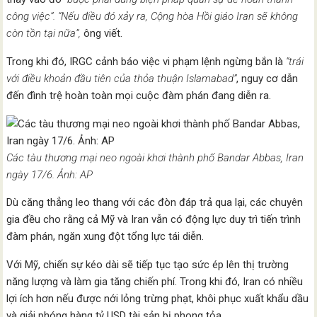
công việc”. “Nếu điều đó xảy ra, Cộng hòa Hồi giáo Iran sẽ không
còn tồn tại nữa”,
ông viết.
Trong khi đó, IRGC cảnh báo việc vi phạm lệnh ngừng bắn là
“trái
với điều khoản đầu tiên của thỏa thuận Islamabad”
, nguy cơ dẫn
đến đình trệ hoàn toàn mọi cuộc đàm phán đang diễn ra.
Các tàu thương mại neo ngoài khơi thành phố Bandar Abbas, Iran
ngày 17/6. Ảnh: AP
Dù căng thẳng leo thang với các đòn đáp trả qua lại, các chuyên
gia đều cho rằng cả Mỹ và Iran vẫn có động lực duy trì tiến trình
đàm phán, ngăn xung đột tổng lực tái diễn.
Với Mỹ, chiến sự kéo dài sẽ tiếp tục tạo sức ép lên thị trường
năng lượng và làm gia tăng chiến phí. Trong khi đó, Iran có nhiều
lợi ích hơn nếu được nới lỏng trừng phạt, khôi phục xuất khẩu dầu
và giải phóng hàng tỷ USD tài sản bị phong tỏa.