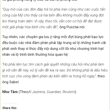
“Quy mô của các đòn đáp trả từ phía Iran cũng như các cuộc tấn
công của Mỹ cho thấy cả hai bên đều không muốn đẩy xung đột
leo thang toàn diện. Vì vậy, theo tôi, vẫn còn cơ hội để đạt được
một giải pháp hòa bình cho vấn đề”,
ông Pusztai nói.
Tuy nhiên, các chuyên gia lưu ý rằng mỗi đợt bùng phát bạo lực
đều buộc các nhà đàm phán phải tập trung xử lý những tranh cãi
phát sinh thay vì thúc đẩy nội dung cốt lõi như chương trình hạt
nhân và lộ trình bình thường hóa quan hệ.
“Họ phải liên tục tìm cách giải quyết những câu hỏi như phải làm
gì với vấn đề này, xử lý vấn đề kia ra sao. Đó không phải là dấu hiệu
tích cực cho vòng đàm phán dự kiến diễn ra trong 60 ngày”,
theo
ông Sabet.
Như Tâm
(Theo
Al Jazeera, Guardian, Reuters
)
Share this: