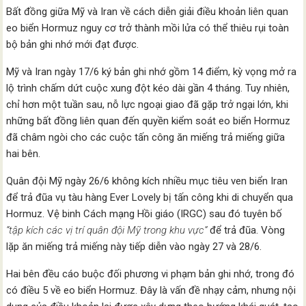
Bất đồng giữa Mỹ và Iran về cách diễn giải điều khoản liên quan
eo biển Hormuz nguy cơ trở thành mồi lửa có thể thiêu rụi toàn
bộ bản ghi nhớ mới đạt được.
Mỹ và Iran ngày 17/6 ký bản ghi nhớ gồm 14 điểm, kỳ vọng mở ra
lộ trình chấm dứt cuộc xung đột kéo dài gần 4 tháng. Tuy nhiên,
chỉ hơn một tuần sau, nỗ lực ngoại giao đã gặp trở ngại lớn, khi
những bất đồng liên quan đến quyền kiểm soát eo biển Hormuz
đã châm ngòi cho các cuộc tấn công ăn miếng trả miếng giữa
hai bên.
Quân đội Mỹ ngày 26/6 không kích nhiều mục tiêu ven biển Iran
để trả đũa vụ tàu hàng Ever Lovely bị tấn công khi di chuyển qua
Hormuz. Vệ binh Cách mạng Hồi giáo (IRGC) sau đó tuyên bố
“tập kích các vị trí quân đội Mỹ trong khu vực”
để trả đũa. Vòng
lặp ăn miếng trả miếng này tiếp diễn vào ngày 27 và 28/6.
Hai bên đều cáo buộc đối phương vi phạm bản ghi nhớ, trong đó
có điều 5 về eo biển Hormuz. Đây là vấn đề nhạy cảm, nhưng nội