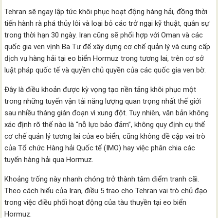
Tehran sẽ ngay lập tức khôi phục hoạt động hàng hải, đồng thời
tiến hành rà phá thủy lôi và loại bỏ các trở ngại kỹ thuật, quân sự
trong thời hạn 30 ngày. Iran cũng sẽ phối hợp với Oman và các
quốc gia ven vịnh Ba Tư để xây dựng cơ chế quản lý và cung cấp
dịch vụ hàng hải tại eo biển Hormuz trong tương lai, trên cơ sở
luật pháp quốc tế và quyền chủ quyền của các quốc gia ven bờ.
Đây là điều khoản được kỳ vọng tạo nền tảng khôi phục một
trong những tuyến vận tải năng lượng quan trọng nhất thế giới
sau nhiều tháng gián đoạn vì xung đột. Tuy nhiên, văn bản không
xác định rõ thế nào là “nỗ lực bảo đảm”, không quy định cụ thể
cơ chế quản lý tương lai của eo biển, cũng không đề cập vai trò
của Tổ chức Hàng hải Quốc tế (IMO) hay việc phân chia các
tuyến hàng hải qua Hormuz.
Khoảng trống này nhanh chóng trở thành tâm điểm tranh cãi.
Theo cách hiểu của Iran, điều 5 trao cho Tehran vai trò chủ đạo
trong việc điều phối hoạt động của tàu thuyền tại eo biển
Hormuz.