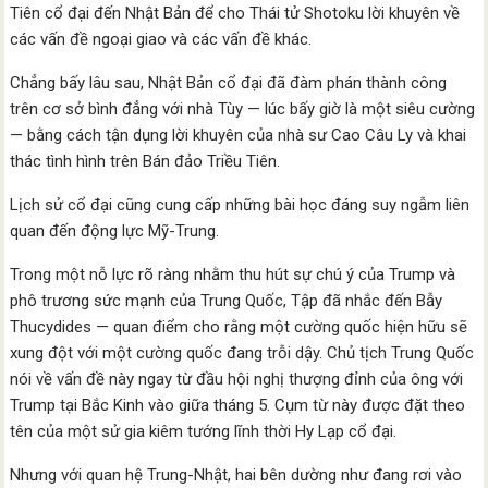
Tiên cổ đại đến Nhật Bản để cho Thái tử Shotoku lời khuyên về
các vấn đề ngoại giao và các vấn đề khác.
Chẳng bấy lâu sau, Nhật Bản cổ đại đã đàm phán thành công
trên cơ sở bình đẳng với nhà Tùy — lúc bấy giờ là một siêu cường
— bằng cách tận dụng lời khuyên của nhà sư Cao Câu Ly và khai
thác tình hình trên Bán đảo Triều Tiên.
Lịch sử cổ đại cũng cung cấp những bài học đáng suy ngẫm liên
quan đến động lực Mỹ-Trung.
Trong một nỗ lực rõ ràng nhằm thu hút sự chú ý của Trump và
phô trương sức mạnh của Trung Quốc, Tập đã nhắc đến Bẫy
Thucydides — quan điểm cho rằng một cường quốc hiện hữu sẽ
xung đột với một cường quốc đang trỗi dậy. Chủ tịch Trung Quốc
nói về vấn đề này ngay từ đầu hội nghị thượng đỉnh của ông với
Trump tại Bắc Kinh vào giữa tháng 5. Cụm từ này được đặt theo
tên của một sử gia kiêm tướng lĩnh thời Hy Lạp cổ đại.
Nhưng với quan hệ Trung-Nhật, hai bên dường như đang rơi vào