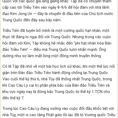
Quốc với các quốc gia láng giềng khác. Tập đã có chuyến thăm
cấp cao tới Triều Tiên vào ngày 8-9/6 để hội đàm với nhà lãnh
đạo Kim Jong Un — đây là chuyến đi đầu tiên của Chủ tịch nước
Trung Quốc đến đây sau bảy năm.
Triều Tiên đã tuyên bố mình là một cường quốc hạt nhân, một
thực tế đáng lo ngại đối với Trung Quốc. Nhưng trong các cuộc
hội đàm với Kim, Tập không hề nhắc đến “phi hạt nhân hóa Bán
đảo Triều Tiên” — điều mà Trung Quốc luôn nhấn mạnh. Ông
dường như sợ làm mất lòng một đồng minh truyền thống.
Có lẽ Tập đã nhớ về một bài học lịch sử khác, khi một thế lực nổi
giận trên Bán đảo Triều Tiên hành động chống lại Trung Quốc.
Vào cuối thế kỷ thứ 6, nhà Tùy đã thống nhất Trung Quốc, trong
khi Cao Câu Ly cai trị phần phía bắc của Bán đảo Triều Tiên và
khu vực ngày nay là đông bắc Trung Quốc từ thế kỷ 1 TCN cho
đến thế kỷ 7.
Trong lúc Cao Câu Ly đang vướng vào cuộc đối đầu khốc liệt với
nhà Tùy, một vị cao tăng Phật giáo lỗi lạc đã từ Vương quốc Triều