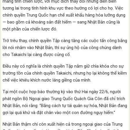
mang tính chiến lược, với mục đích thay đổi những diễn biến
tương lai trong tình hình khu vực theo hướng có lợi cho họ. Việc
chính quyền Trung Quốc hạn chế xuất khẩu hàng hóa lưỡng dụng
— bao gồm cả khoáng sản đất hiếm — sang Nhật Bản cũng là
một phần của chiến lược đó.
Trớ trêu thay, chính quyền Tập càng tăng các cuộc tấn công bằng
lời nói nhắm vào Nhật Bản, thì sự ủng hộ của công chúng dành
cho Takaichi lại càng được củng cố.
Điều này có nghĩa là chính quyền Tập nắm giữ chìa khóa cho sự
trường tồn của chính quyền Takaichi, nhưng họ lại không thể kiềm
chế việc khiêu khích nước láng giềng của mình.
Tại một cuộc họp báo thường kỳ vào thứ Hai ngày 22/6, người
phát ngôn Bộ Ngoại giao Trung Quốc Quách Gia Côn đã chỉ trích
Nhật Bản, nói rằng: “Bằng cách tự tái quân sự hóa, Nhật Bản đang
gợi lại quá khứ và đặt chân vào một con đường nguy hiểm.”
Nhật Bản thậm chí còn xuất hiện cả trong ngoại giao của Trung