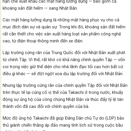
hạn chế xuất khẩu các mặt hàng lưỡng dụng — bao gồm cả
khoáng sản đất hiếm — sang Nhật Bản.
Các mặt hàng lưỡng dụng là những mặt hàng phục vụ cho cả
mục đích dân sự và quân sự. Trong khi đó, khoáng sản đất hiếm
rất cần thiết cho việc sản xuất hàng loạt sản phẩm công nghệ
cao, từ điện thoại thông minh đến xe điện.
Lập trường cứng rắn của Trung Quốc đối với Nhật Bản xuất phát
từ chính Tập. Vì thế, rất khó có khả năng chính quyền Tập — vốn
coi trọng việc giữ thể diện cho nhà lãnh đạo tối cao hơn bất cứ
điều gì khác — sẽ đột ngột xoa dịu lập trường đối với Nhật Bản.
Nhưng lập trường cứng rắn của chính quyền Tập đối với Nhật Bản
trên thực tế lại củng cố vị thế của Takaichi ở trong nước, khuấy
động sự ủng hộ của công chúng Nhật Bản và thúc đẩy tỷ lệ tán
thành vốn đã cao đối với chính quyền của bà.
Mức độ ủng hộ Takaichi đã giúp Đảng Dân chủ Tự do (LDP) bảo
thủ giành chiến thắng áp đảo mang tính lịch sử trong cuộc bầu