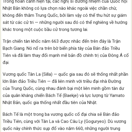
Trong hoàn cảnh hiện tại, các nghị sĩ đương nhiệm của Quốc hội
Nhật Bản không có lựa chọn nào khác ngoài việc chần chừ,
không đến thăm Trung Quốc, bởi làm vậy có thể thu hút sự giám
sát từ các cử tri — những người sau đó có thể nghiêng về hướng
khác trong một cuộc bầu cử trong tương lai.
Trận chiến tàn khốc năm 663 được nhắc đến trên đây là Trận
Bạch Giang. Nó nổ ra trên bờ biển phía tây của Bán đảo Triều
Tiên và đã làm thay đổi mạnh mẽ bản đồ chính trị của Đông Á cổ
đại.
Vương quốc Tân La (Silla) — quốc gia sau đó sẽ thống nhất phần
lớn Bán đảo Triều Tiên — đã liên minh với triều đại nhà Đường
của Trung Quốc, cùng nhau đánh bại một liên minh gồm tàn dư
của quân kháng chiến Bách Tế (Baekje) và lực lượng từ Yamato
Nhật Bản, quốc gia thống nhất đầu tiên của Nhật.
Bách Tế là một trong ba vương quốc cổ đại chia sẻ Bán đảo
Triều Tiên, cùng với Tân La và Cao Câu Ly (Goguryeo). Dù vương
quốc này chính thức sụp đổ vào năm 660, những người trung