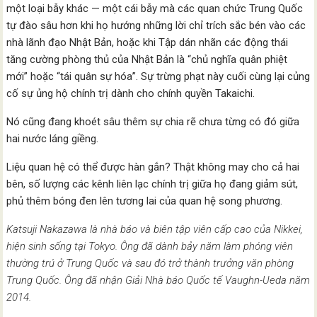
một loại bẫy khác — một cái bẫy mà các quan chức Trung Quốc
tự đào sâu hơn khi họ hướng những lời chỉ trích sắc bén vào các
nhà lãnh đạo Nhật Bản, hoặc khi Tập dán nhãn các động thái
tăng cường phòng thủ của Nhật Bản là “chủ nghĩa quân phiệt
mới” hoặc “tái quân sự hóa”. Sự trừng phạt này cuối cùng lại củng
cố sự ủng hộ chính trị dành cho chính quyền Takaichi.
Nó cũng đang khoét sâu thêm sự chia rẽ chưa từng có đó giữa
hai nước láng giềng.
Liệu quan hệ có thể được hàn gắn? Thật không may cho cả hai
bên, số lượng các kênh liên lạc chính trị giữa họ đang giảm sút,
phủ thêm bóng đen lên tương lai của quan hệ song phương.
Katsuji Nakazawa là nhà báo và biên tập viên cấp cao của Nikkei,
hiện sinh sống tại Tokyo. Ông đã dành bảy năm làm phóng viên
thường trú ở Trung Quốc và sau đó trở thành trưởng văn phòng
Trung Quốc. Ông đã nhận Giải Nhà báo Quốc tế Vaughn-Ueda năm
2014.