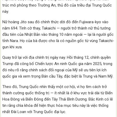
trúc mô phỏng theo Trường An, thủ đô của triều đại Trung Quốc
này.
Nữ hoàng Jito sau đó chính thức dời đô đến Fujiwara-kyo vào
năm 694. Tình cờ thay, Takaichi — người trở thành nữ thủ tướng
đầu tiên của Nhật Bản vào tháng 10 năm ngoái — lại là người gốc
tỉnh Nara. Họ của bà được cho là có nguồn gốc từ vùng Takaichi-
gun khi xưa.
Quay trở lại với địa chính trị ngày nay. Hồi tháng 12, chính quyền
Trump đã công bố Chiến lược An ninh Quốc gia năm 2025, trong
đó nêu rõ rằng chính sách đối ngoại của Mỹ sẽ ưu tiên lợi ích
quốc gia và xem trọng Bán cầu Tây, đặc biệt là Trung và Nam Mỹ.
Theo đó, Trung Quốc nhìn thấy một cơ hội, vì họ tìm cách trở
thành cường quốc thống trị — ít nhất là ở khu vực trải dài từ Biển
Hoa Đông và Biển Đông đến Tây Thái Bình Dương. Bắc Kinh có lẽ
tin rằng chìa khóa để hiện thực hóa mục tiêu này là việc thống
nhất Đài Loan với Trung Quốc đại lục.