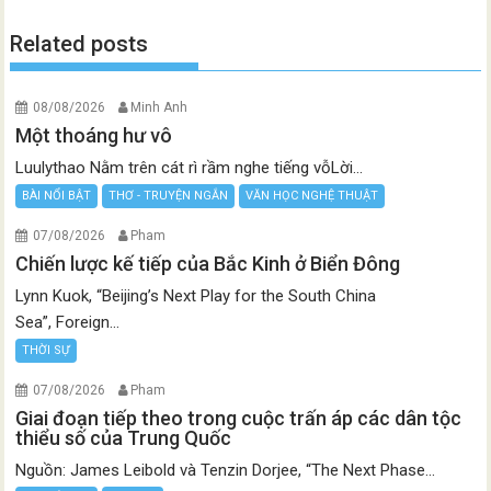
Related posts
08/08/2026
Minh Anh
Một thoáng hư vô
Luulythao Nằm trên cát rì rầm nghe tiếng vỗLời...
BÀI NỔI BẬT
THƠ - TRUYỆN NGẮN
VĂN HỌC NGHỆ THUẬT
07/08/2026
Pham
Chiến lược kế tiếp của Bắc Kinh ở Biển Đông
Lynn Kuok, “Beijing’s Next Play for the South China
Sea”, Foreign...
THỜI SỰ
07/08/2026
Pham
Giai đoạn tiếp theo trong cuộc trấn áp các dân tộc
thiểu số của Trung Quốc
Nguồn: James Leibold và Tenzin Dorjee, “The Next Phase...