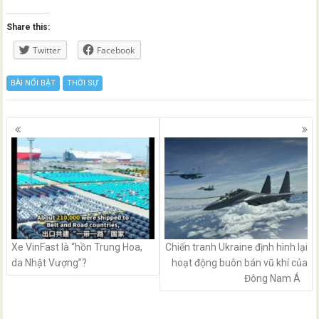
Share this:
Twitter
Facebook
BÀI NỔI BẬT
THỜI SỰ
Posts
navigation
Xe VinFast là “hồn Trung Hoa,
Chiến tranh Ukraine định hình lại
da Nhật Vượng”?
hoạt động buôn bán vũ khí của
Đông Nam Á