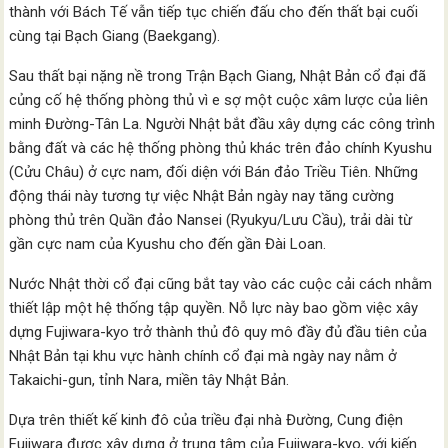
thành với Bách Tế vẫn tiếp tục chiến đấu cho đến thất bại cuối
cùng tại Bạch Giang (Baekgang).
Sau thất bại nặng nề trong Trận Bạch Giang, Nhật Bản cổ đại đã
củng cố hệ thống phòng thủ vì e sợ một cuộc xâm lược của liên
minh Đường-Tân La. Người Nhật bắt đầu xây dựng các công trình
bằng đất và các hệ thống phòng thủ khác trên đảo chính Kyushu
(Cửu Châu) ở cực nam, đối diện với Bán đảo Triều Tiên. Những
động thái này tương tự việc Nhật Bản ngày nay tăng cường
phòng thủ trên Quần đảo Nansei (Ryukyu/Lưu Cầu), trải dài từ
gần cực nam của Kyushu cho đến gần Đài Loan.
Nước Nhật thời cổ đại cũng bắt tay vào các cuộc cải cách nhằm
thiết lập một hệ thống tập quyền. Nỗ lực này bao gồm việc xây
dựng Fujiwara-kyo trở thành thủ đô quy mô đầy đủ đầu tiên của
Nhật Bản tại khu vực hành chính cổ đại mà ngày nay nằm ở
Takaichi-gun, tỉnh Nara, miền tây Nhật Bản.
Dựa trên thiết kế kinh đô của triều đại nhà Đường, Cung điện
Fujiwara được xây dựng ở trung tâm của Fujiwara-kyo, với kiến