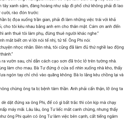
n tây xanh sậm, đàng hoàng như sắp đi phố chứ không phải đi lao
 cười, rào đón trước:
ần bị đọa xuống trần gian, phải đi làm những việc trái với khả
ổi, cho tôi kêu nhau bằng anh em cho thân mật. Cám ơn anh đến
hì anh thuê tôi làm phụ, đừng thuê người khác nghe.”
mắt biết ơn vì lời nói tế nhị, tử tế. Ông Phi nói:
 chuyện nhọc nhằn. Bên nhà, tôi cũng đã làm đủ thứ nghề lao động
thánh.”
 ra vườn sau, chỉ dẫn cách cạo sơn đã tróc lở trên tường nhà.
cùng làm cho mau. Bà Tư đứng ở cửa sổ nhìn xuống nhà kho, thấy
a ngón tay chỉ chỏ vào quãng không. Bà lo lắng kêu chồng lại và
hông chừng ông ta bị bệnh tâm thần. Anh phải cẩn thận, lỡ ông ta
dè dặt đứng xa ông Phi, để có gì bất trắc thì còn kịp mà chạy.
 mấp máy mãi. Lâu lâu, ông Tư liếc mắt canh chừng, nhưng thấy
hư ông Phi quên có ông Tư làm việc bên cạnh, cất tiếng ngâm