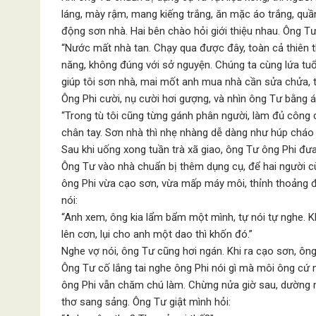
láng, mày rậm, mang kiếng trắng, ăn mặc áo trắng, quầ
động sơn nhà. Hai bên chào hỏi giới thiệu nhau. Ông Tư
“Nước mất nhà tan. Chạy qua được đây, toàn cả thiên th
năng, không đúng với sở nguyện. Chúng ta cùng lứa tu
giúp tôi sơn nhà, mai mốt anh mua nhà cần sửa chửa, t
Ông Phi cười, nụ cười hơi gượng, và nhìn ông Tư bằng ánh 
“Trong tù tôi cũng từng gánh phân người, làm đủ công
chân tay. Sơn nhà thì nhẹ nhàng dễ dàng như húp cháo 
Sau khi uống xong tuần trà xã giao, ông Tư ông Phi đưa
Ông Tư vào nhà chuẩn bị thêm dụng cụ, để hai người 
ông Phi vừa cạo sơn, vừa mấp máy môi, thỉnh thoảng đư
nói:
“Anh xem, ông kia lẩm bẩm một mình, tự nói tự nghe. K
lên cơn, lụi cho anh một dao thì khốn đó.”
Nghe vợ nói, ông Tư cũng hơi ngán. Khi ra cạo sơn, ông 
Ông Tư cố lắng tai nghe ông Phi nói gì mà môi ông cứ
ông Phi vẫn chăm chú làm. Chừng nửa giờ sau, dường n
thơ sang sảng. Ông Tư giật mình hỏi: