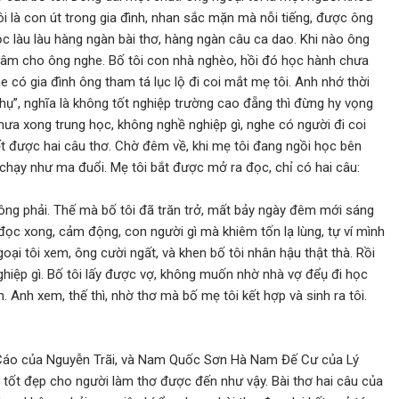
tôi là con út trong gia đình, nhan sắc mặn mà nỗi tiếng, được ông
ộc làu làu hàng ngàn bài thơ, hàng ngàn câu ca dao. Khi nào ông
ngâm cho ông nghe. Bố tôi con nhà nghèo, hồi đó học hành chưa
 có gia đình ông tham tá lục lộ đi coi mắt mẹ tôi. Anh nhớ thời
hụ”, nghĩa là không tốt nghiệp trường cao đẵng thì đừng hy vọng
hưa xong trung học, không nghề nghiệp gì, nghe có người đi coi
ết được hai câu thơ. Chờ đêm về, khi mẹ tôi đang ngồi học bên
 chạy như ma đuổi. Mẹ tôi bắt được mở ra đọc, chỉ có hai câu:
ông phải. Thế mà bố tôi đã trăn trở, mất bảy ngày đêm mới sáng
đọc xong, cảm động, con người gì mà khiêm tốn lạ lùng, tự ví mình
goại tôi xem, ông cười ngất, và khen bố tôi nhân hậu thật thà. Rồi
ghiệp gì. Bố tôi lấy được vợ, không muốn nhờ nhà vợ đểụ đi học
n. Anh xem, thế thì, nhờ thơ mà bố mẹ tôi kết hợp và sinh ra tôi.
i Cáo của Nguyễn Trãi, và Nam Quốc Sơn Hà Nam Đế Cư của Lý
ả tốt đẹp cho người làm thơ được đến như vậy. Bài thơ hai câu của