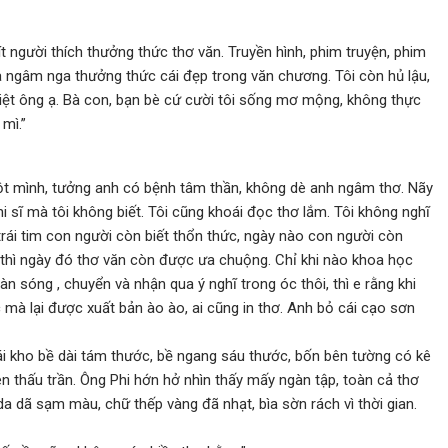
 ít người thích thưởng thức thơ văn. Truyền hình, phim truyện, phim
mà ngâm nga thưởng thức cái đẹp trong văn chương. Tôi còn hủ lậu,
hiệt ông ạ. Bà con, bạn bè cứ cười tôi sống mơ mộng, không thực
mì.”
một mình, tưởng anh có bệnh tâm thần, không dè anh ngâm thơ. Nãy
 sĩ mà tôi không biết. Tôi cũng khoái đọc thơ lắm. Tôi không nghĩ
 trái tim con người còn biết thổn thức, ngày nào con người còn
, thì ngày đó thơ văn còn được ưa chuộng. Chỉ khi nào khoa học
n sóng , chuyển và nhận qua ý nghĩ trong óc thôi, thì e rằng khi
ọc mà lại được xuất bản ào ào, ai cũng in thơ. Anh bỏ cái cạo sơn
i kho bề dài tám thước, bề ngang sáu thước, bốn bên tường có kê
n thấu trần. Ông Phi hớn hở nhìn thấy mấy ngàn tập, toàn cả thơ
da dã sạm màu, chữ thếp vàng đã nhạt, bìa sờn rách vì thời gian.