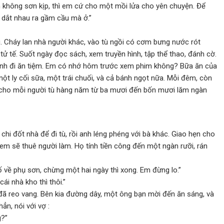
nh không sơn kịp, thì em cứ cho một mồi lửa cho yên chuyện. Để
g dắt nhau ra gầm cầu mà ở.”
. Cháy lan nhà người khác, vào tù ngồi có cơm bưng nước rót
ử tế. Suốt ngày đọc sách, xem truyền hình, tập thể thao, đánh cờ.
mình đi ăn tiệm. Em có nhớ hôm trước xem phim không? Bữa ăn của
một ly cối sữa, một trái chuối, và cả bánh ngọt nữa. Mỗi đêm, còn
u cho mỗi người tù hàng năm từ ba mươi đến bốn mươi lăm ngàn
chi đốt nhà để đi tù, rồi anh léng phéng với bà khác. Giao hẹn cho
ì em sẽ thuê người làm. Họ tính tiền công đến một ngàn rưỡi, rán
 về phụ sơn, chừng một hai ngày thì xong. Em đừng lo.”
ái nhà kho thì thôi.”
 đã reo vang. Bên kia đường dây, một ông bạn mời đến ăn sáng, và
n, nói với vợ :
g?”