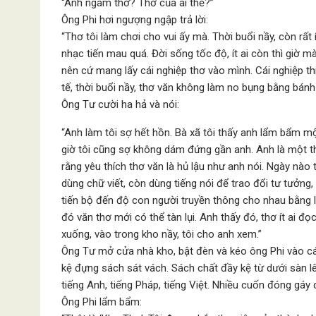
“Anh ngâm thơ? Thơ của ai thế?”
Ông Phi hơi ngượng ngập trả lời:
“Thơ tôi làm chơi cho vui ấy mà. Thời buổi nầy, còn rất
nhạc tiến mau quá. Đời sống tốc độ, ít ai còn thì giờ 
nên cứ mang lấy cái nghiệp thơ vào mình. Cái nghiệp t
tế, thời buổi nầy, thơ văn không làm no bụng bằng bánh 
Ông Tư cười ha hả và nói:
“Anh làm tôi sợ hết hồn. Bà xã tôi thấy anh lẩm bẩm 
giờ tôi cũng sợ không dám đứng gần anh. Anh là một thi
rằng yêu thích thơ văn là hủ lậu như anh nói. Ngày nào
dùng chữ viết, còn dùng tiếng nói để trao đổi tư tưởng
tiến bộ đến độ con người truyền thông cho nhau bằng là
đó văn thơ mới có thể tàn lụi. Anh thấy đó, thơ ít ai đ
xuống, vào trong kho nầy, tôi cho anh xem.”
Ông Tư mở cửa nhà kho, bật đèn và kéo ông Phi vào cá
kệ đựng sách sát vách. Sách chất đầy kệ từ dưới sàn lê
tiếng Anh, tiếng Pháp, tiếng Việt. Nhiều cuốn đóng gáy 
Ông Phi lẩm bẩm: