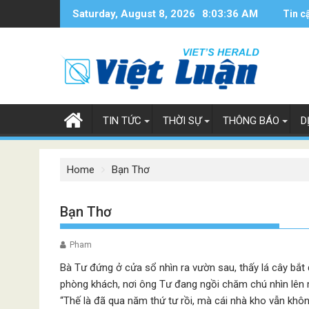
Skip
Saturday, August 8, 2026
8:03:37 AM
Tin c
to
content
TIN TỨC
THỜI SỰ
THÔNG BÁO
D
Home
Bạn Thơ
Bạn Thơ
Pham
Bà Tư đứng ở cửa sổ nhìn ra vườn sau, thấy lá cây bắt 
phòng khách, nơi ông Tư đang ngồi chăm chú nhìn lên m
“Thế là đã qua năm thứ tư rồi, mà cái nhà kho vẫn khô