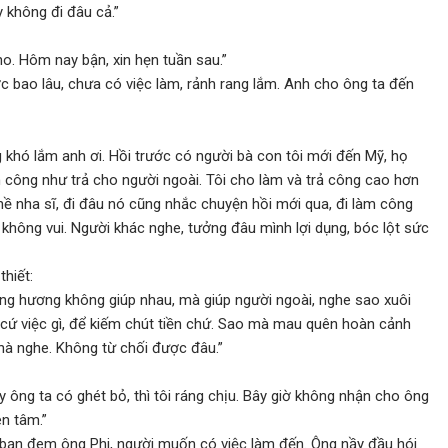
 không đi đâu cả.”
o. Hôm nay bận, xin hẹn tuần sau.”
 bao lâu, chưa có việc làm, rảnh rang lắm. Anh cho ông ta đến
khó lắm anh ơi. Hồi trước có người bà con tôi mới đến Mỹ, họ
iền công như trả cho người ngoài. Tôi cho làm và trả công cao hơn
hề nha sĩ, đi đâu nó cũng nhắc chuyện hồi mới qua, đi làm công
à không vui. Người khác nghe, tưởng đâu mình lợi dụng, bóc lột sức
thiết:
ng hương không giúp nhau, mà giúp người ngoài, nghe sao xuôi
 cứ việc gì, để kiếm chút tiền chứ. Sao mà mau quên hoàn cảnh
hà nghe. Không từ chối được đâu.”
 ông ta có ghét bỏ, thì tôi ráng chịu. Bây giờ không nhận cho ông
ên tâm.”
ời bạn đem ông Phi, người muốn có việc làm đến. Ông nầy đầu hói