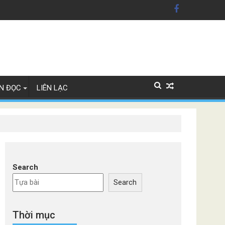
n Mỹ'
ây Lan
N ĐỌC
LIÊN LẠC
Search
Search
Thời mục