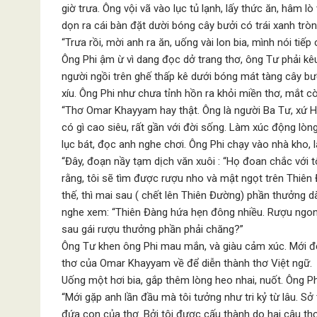
giờ trưa. Ông vội vã vào lục tủ lạnh, lấy thức ăn, hâm l
dọn ra cái bàn đặt dười bóng cây bưởi có trái xanh trò
“Trưa rồi, mời anh ra ăn, uống vài lon bia, mình nói tiếp
Ông Phi ậm ừ vì dang đọc dở trang thơ, ông Tư phải kêu
người ngồi trên ghế thấp kê dưới bóng mát tàng cây bưởi
xíu. Ông Phi như chưa tỉnh hồn ra khỏi miền thơ, mắt 
“Thơ Omar Khayyam hay thật. Ông là người Ba Tư, xứ H
có gì cao siêu, rất gần với đời sống. Làm xúc động lòn
lục bát, đọc anh nghe chơi. Ông Phi chạy vào nhà kho, 
“Đây, đoạn nầy tạm dịch văn xuôi : “Họ đoan chắc với 
rằng, tôi sẽ tìm được rượu nho và mật ngọt trên Thiên 
thế, thì mai sau ( chết lên Thiên Đường) phần thưởng dà
nghe xem: “Thiên Đàng hứa hẹn đông nhiều. Rượu ngon, 
sau gái rượu thưởng phần phải chăng?”
Ông Tư khen ông Phi mau mắn, và giàu cảm xúc. Mới đ
thơ của Omar Khayyam về để diễn thành thơ Việt ngữ.
Uống một hơi bia, gắp thêm lòng heo nhai, nuốt. Ông P
“Mới gặp anh lần đầu mà tôi tưởng như tri kỷ từ lâu. Sở
đứa con của thơ. Bởi tôi được cấu thành do hai câu thơ