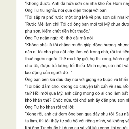
“Không được. Anh đã hứa sơn cái nhà kho rồi. Hôm nay
Ông Tư tiu nghỉu, nói qua điện thoại với bạn:
“Tôi sắp ra phố rước một ông Mễ về phụ sơn cái nhà kh
“Rước Mễ làm chi! Tôi có ông bạn mới tới Mỹ chưa được
phụ sơn, kiếm chút tiền hút thuốc.”
Ông Tư ngần ngừ, rồi thở dài mà nói:
“Không phải là tôi chẳng muốn giúp đồng hương, nhưng 
năn nỉ tôi cho phụ cắt cây, làm cỏ trong nhà, rồi trả t
thuê người ngoài. Thế mà bây giờ, họ thi xong, hành ng
cho tôi, được trả lương tối thiểu. Mình nghe, cứ nhột v
lao động của người đó.. ”
Ông bạn bên kia đầu dây nói với giọng ép buộc và khẩn 
“Tôi bảo đảm cho, không có chuyện lấn cấn về sau. Đồ
tai? Hồi mới qua Mỹ, anh cũng mong có ai cho làm bất
khó khăn thế? Chốc nữa, tôi chở anh ấy đến phụ sơn n
Ông Tư ho khan rồi trả lời:
“Xong rồi, anh cứ đem ông bạn qua đây phụ tôi. Sau nầy
ta làm, thì tôi thấy tự xấu hổ với riêng mình, và không y
Khi ông Tư chuẩn bị dụng cụ và vật liệu xong, thì ngư