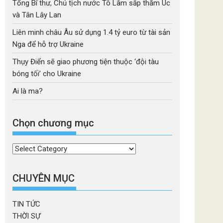
Tổng Bí thư, Chủ tịch nước Tô Lâm sắp thăm Úc
và Tân Lây Lan
Liên minh châu Âu sử dụng 1.4 tỷ euro từ tài sản
Nga để hỗ trợ Ukraine
Thụy Điển sẽ giao phương tiện thuộc ‘đội tàu
bóng tối’ cho Ukraine
Ai là ma?
Chọn chương mục
Chọn
chương
mục
CHUYÊN MỤC
TIN TỨC
THỜI SỰ