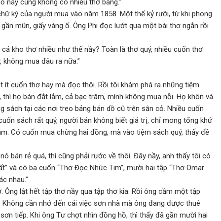
hố nầy cũng không có nhiều thơ bằng.”
 chữ ký của người mua vào năm 1858. Một thế kỷ rưỡi, từ khi phong
a gần mũn, giấy vàng ố. Ông Phi đọc lướt qua một bài thơ ngắn rồi
cả kho thơ nhiều như thế nầy? Toàn là thơ quý, nhiều cuốn thơ
, không mua đâu ra nữa.”
 ít cuốn thơ hay mà đọc thôi. Rồi tôi khám phá ra những tiệm
 thì họ bán đắt lắm, cả bạc trăm, mình không mua nỗi. Họ khôn và
ùng sách tại các nơi treo bảng bán dồ cũ trên sân cỏ. Nhiều cuốn
 cuốn sách rất quý, người bán không biết giá trị, chỉ mong tống khứ
úm. Có cuốn mua chừng hai đồng, mà vào tiệm sách quý, thấy đề
nó bán rẻ quá, thì cũng phải rước về thôi. Đây nầy, anh thấy tôi có
ất” và có ba cuốn “Thơ Đọc Nhức Tim”, mười hai tập “Thơ Omar
ác nhau.”
 Ông lật hết tập thơ nầy qua tập thơ kia. Rồi ông cầm một tập
a. Không cần nhớ đến cái việc sơn nhà mà ông đang được thuê
 sơn tiếp. Khi ông Tư chợt nhìn đồng hồ, thì thấy đã gần mười hai