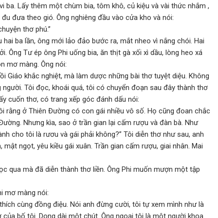
ò vi ba. Lấy thêm một chùm bia, tôm khô, củ kiệu và vài thức nhắm ,
n đu đưa theo gió. Ông nghiêng đầu vào cửa kho và nói:
 chuyện thơ phú.”
 hai ba lần, ông mới lảo đảo bước ra, mắt nheo vì nắng chói. Hai
. Ông Tư ép ông Phi uống bia, ăn thịt gà xối xì dầu, lòng heo xá
còn mơ màng. Ông nói:
ồi Giáo khắc nghiệt, mà làm dược những bài thơ tuyệt diệu. Không
g người. Tôi đọc, khoái quá, tôi có chuyển đoạn sau đây thành thơ
lấy cuốn thơ, có trang xếp góc đánh dấu nói:
tôi rằng ở Thiên Đường có con gái nhiều vô số. Họ cũng đoan chắc
Đường. Nhưng kìa, sao ở trần gian lại cấm rượu và đàn bà. Như
nh cho tôi là rươu và gái phải không?” Tôi diễn thơ như sau, anh
mật ngọt, yêu kiều gái xuân. Trần gian cấm rượu, giai nhân. Mai
ọc qua mà đã diễn thành thơ liền. Ông Phi muốn mượn một tập
hi mơ màng nói:
 thích cùng đồng điệu. Nói anh đừng cười, tôi tự xem mình như là
 của bố tôi. Dong dài một chút. Ông ngoại tôi là một người khoa