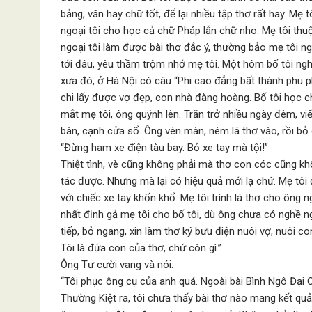
bảng, văn hay chữ tốt, để lại nhiều tập thơ rất hay. Mẹ 
ngoại tôi cho học cả chữ Pháp lẫn chữ nho. Mẹ tôi thu
ngoại tôi làm được bài thơ đắc ý, thường bảo mẹ tôi 
tới đâu, yêu thầm trộm nhớ mẹ tôi. Một hôm bố tôi nghe
xưa đó, ở Hà Nội có câu “Phi cao đẳng bất thành phu p
chi lấy được vợ đẹp, con nhà đàng hoàng. Bố tôi học c
mắt mẹ tôi, ông quýnh lên. Trăn trở nhiều ngày đêm, vi
bàn, cạnh cửa sổ. Ông vén màn, ném lá thơ vào, rồi bỏ
“Đừng ham xe điện tàu bay. Bỏ xe tay mà tội!”
Thiệt tình, vè cũng không phải mà thơ con cóc cũng kh
tác được. Nhưng mà lại có hiệu quả mới lạ chứ. Mẹ tôi 
với chiếc xe tay khốn khổ. Mẹ tôi trình lá thơ cho ông n
nhất định gả mẹ tôi cho bố tôi, dù ông chưa có nghề n
tiếp, bỏ ngang, xin làm thơ ký bưu điện nuôi vợ, nuôi co
Tôi là đứa con của thơ, chứ còn gì.”
Ông Tư cười vang và nói:
“Tôi phục ông cụ của anh quá. Ngoài bài Bình Ngô Đạ
Thường Kiệt ra, tôi chưa thấy bài thơ nào mang kết qu