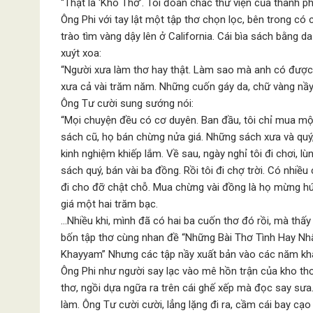
“Thật là ‘Kho Thơ’. Tôi đoan chắc thư viện của thành p
Ông Phi với tay lật một tập thơ chọn lọc, bên trong có
trào tìm vàng dậy lên ở California. Cái bìa sách bằng d
xuýt xoa:
“Người xưa làm thơ hay thật. Làm sao mà anh có được 
xưa cả vài trăm năm. Những cuốn gáy da, chữ vàng nầy
Ông Tư cười sung sướng nói:
“Mọi chuyện đều có cơ duyên. Ban đầu, tôi chỉ mua một
sách cũ, họ bán chừng nửa giá. Những sách xưa và quý,
kinh nghiệm khiếp lắm. Về sau, ngày nghỉ tôi đi chơi, l
sách quý, bán vài ba đồng. Rồi tôi đi chợ trời. Có nhiều
đi cho đỡ chật chỗ. Mua chừng vài đồng là họ mừng h
giá một hai trăm bạc.
…Nhiều khi, mình đã có hai ba cuốn thơ đó rồi, mà thấy 
bốn tập thơ cùng nhan đề “Những Bài Thơ Tình Hay Nh
Khayyam” Nhưng các tập nầy xuất bản vào các năm kh
Ông Phi như người say lạc vào mê hồn trận của kho thơ.
thơ, ngồi dựa ngữa ra trên cái ghế xếp mà đọc say sư
làm. Ông Tư cười cười, lẳng lặng đi ra, cầm cái bay cạo