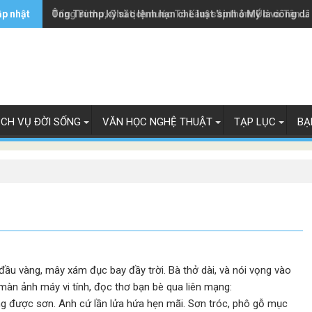
ập nhật
Ông Trump ký sắc lệnh hạn chế luật 'sinh ở Mỹ là công dâ
Tổng Bí thư, Chủ tịch nước Tô Lâm sắp thăm Úc và Tân L
ỊCH VỤ ĐỜI SỐNG
VĂN HỌC NGHỆ THUẬT
TẠP LỤC
BẠ
đầu vàng, mây xám đục bay đầy trời. Bà thở dài, và nói vọng vào
àn ảnh máy vi tính, đọc thơ bạn bè qua liên mạng:
ng được sơn. Anh cứ lần lửa hứa hẹn mãi. Sơn tróc, phô gỗ mục