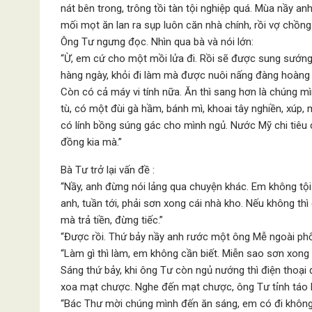
nát bên trong, trông tồi tàn tội nghiệp quá. Mùa nầy a
mối mọt ăn lan ra sụp luôn căn nhà chính, rồi vợ chồn
Ông Tư ngưng đọc. Nhìn qua bà và nói lớn:
“Ừ, em cứ cho một mồi lửa đi. Rồi sẽ được sung sướng
hàng ngày, khỏi đi làm mà được nuôi nấng đàng hoàng t
Còn có cả máy vi tính nữa. Ăn thì sang hơn là chúng 
tù, có một đùi gà hầm, bánh mì, khoai tây nghiền, xúp, 
có lính bồng súng gác cho mình ngủ. Nước Mỹ chi tiê
đồng kia mà.”
Bà Tư trở lại vấn đề :
“Nầy, anh đừng nói lảng qua chuyện khác. Em không tội 
anh, tuần tới, phải sơn xong cái nhà kho. Nếu không th
mà trả tiền, đừng tiếc.”
“Được rồi. Thứ bảy nầy anh rước một ông Mễ ngoài phố
“Làm gì thì làm, em không cần biết. Miễn sao sơn xong c
Sáng thứ bảy, khi ông Tư còn ngủ nướng thì điện thoại
xoa mạt chược. Nghe đến mạt chược, ông Tư tỉnh táo hẳ
“Bác Thư mời chúng mình đến ăn sáng, em có đi khôn