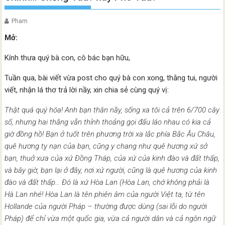
Pham
Mở:
Kính thưa quý bà con, cô bác bạn hữu,
Tuần qua, bài viết vừa post cho quý bà con xong, thằng tui, người
viết, nhận lá thơ trả lời nầy, xin chia sẻ cùng quý vị:
Thật quá quý hóa! Anh bạn thân nầy, sống xa tôi cả trên 6/700 cây
số, nhưng hai thằng vẫn thỉnh thoảng gọi đấu láo nhau có kia cả
giờ đồng hồ! Bạn ở tuốt trên phương trời xa lắc phía Bắc Âu Châu,
quê hương tỵ nạn của bạn, cũng y chang như quê hương xứ sở
bạn, thuở xưa của xứ Đồng Tháp, của xứ của kinh đào và đất thấp,
và bây giờ, bạn lại ở đây, nơi xứ người, cũng là quê hương của kinh
đào và đất thấp… Đó là xứ Hòa Lan (Hòa Lan, chớ không phải là
Hà Lan nhé! Hòa Lan là tên phiên âm của người Việt ta, từ tên
Hollande của người Pháp – thường được dùng (sai lỗi do người
Pháp) để chỉ vừa một quốc gia, vừa cả người dân và cả ngôn ngữ