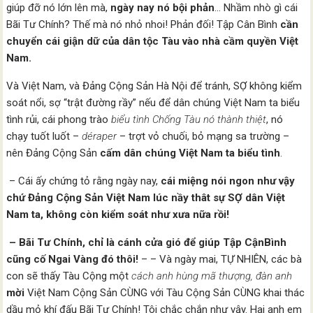
giúp đỡ nó lớn lên mà,
ngày nay nó bội phản
… Nhầm nhò gì cái
Bãi Tư Chính? Thế mà nó nhỏ nhoi! Phản đối! Tập Cân Bình
cần
chuyển cái giận dữ của dân tộc Tàu vào nhà cầm quyền Việt
Nam.
Và Việt Nam, và Đảng Cộng Sản Hà Nội để tránh, SỢ không kiểm
soát nổi, sợ “trật đường rầy” nếu để dân chúng Việt Nam ta biểu
tình rủi, cái phong trào
biểu tình Chống Tàu nó thành thiệt
, nó
chạy tuốt luốt –
déraper
– trợt vỏ chuối, bỏ mạng sa trường –
nên Đảng Cộng Sản
cấm dân chúng Việt Nam ta biểu tình
.
– Cái ấy chứng tỏ rằng ngày nay,
cái miệng nói ngon như vậy
chứ Đảng Cộng Sản Việt Nam lúc nầy thât sự SỢ dân Việt
Nam ta, không còn kiểm soát như xưa nữa rồi!
– Bãi Tư Chính, chỉ là cánh cửa gió để giúp Tập CậnBình
cũng cố Ngai Vàng đó thôi!
– – Và ngày mai, TỰ NHIÊN, các bà
con sẽ thấy Tàu Cộng một
cách anh hùng mã thượng, đàn anh
mời
Việt Nam Cộng Sản CÙNG với Tàu Cộng Sản CÙNG khai thác
dầu mỏ khí đấu Bãi Tư Chính! Tôi chắc chắn như vậy. Hai anh em