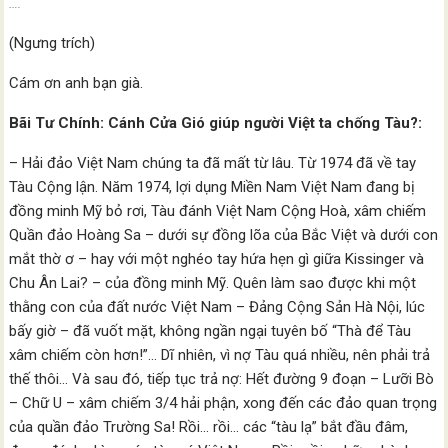
….
(Ngưng trích)
Cám ơn anh bạn già.
Bãi Tư Chính: Cánh Cửa Gió giúp người Việt ta chống Tàu?:
– Hải đảo Việt Nam chúng ta đã mất từ lâu. Từ 1974 đã về tay
Tàu Cộng lận. Năm 1974, lợi dụng Miền Nam Việt Nam đang bị
đồng minh Mỹ bỏ rơi, Tàu đánh Việt Nam Cộng Hoà, xâm chiếm
Quần đảo Hoàng Sa – dưới sự đồng lõa của Bắc Việt và dưới con
mắt thờ ơ – hay với một nghéo tay hứa hẹn gì giữa Kissinger và
Chu Ân Lai? – của đồng minh Mỹ. Quên làm sao được khi một
thằng con của đất nước Việt Nam – Đảng Cộng Sản Hà Nội, lúc
bấy giờ – đã vuốt mặt, không ngần ngại tuyên bố “Thà để Tàu
xâm chiếm còn hơn!”… Dĩ nhiên, vì nợ Tàu quá nhiều, nên phải trả
thế thôi… Và sau đó, tiếp tục trả nợ: Hết đường 9 đoạn – Lưỡi Bò
– Chữ U – xâm chiếm 3/4 hải phận, xong đến các đảo quan trọng
của quần đảo Trường Sa! Rồi… rồi… các “tàu lạ” bắt đầu đâm,