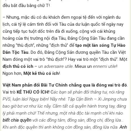
đều bắt đầu bằng chữ T!
– Nhưng, mặc dù có du khách đem ngoại tệ đến với ngành du
lịch, cái tỷ lệ cảm tình đối với Tàu của dư luận quốc tế ngày nay
cũng tiếp tục tuột dốc trên đà đi xuống, cộng với cái khủng
hoảng của thị trường nội địa Tàu, Đảng Cộng Sản Tàu đang cần
những “thù địch”, những “địch thủ” để
tạo một làn sóng Tự Hào
Dân Tộc Tàu.
Do đó, Đảng Cộng Sản đương quyền Tàu cần Việt
Nam đóng một vai trò “thù địch”? Hay vai trò một “địch thủ”. Một
địch thủ có ích
–
un adversaire utile
. Mieux un
ennemi utile
!
Ngon hơn,
Một kẻ thù có ích
!
Việt Nam phản đối Bãi Tư Chính chẳng qua là đóng vai trò đó
.
Vai trò
KẺ THÙ CÓ ÍCH!
C
ác bạn sẽ phản đối thằng tui, nói rằng
PVS, luận láo! Ngụy biện! Nầy nhé: Tập Cận Bình – Xi Jinping chưa
bao giờ bơ vơ như lúc nầy. Cầm tất cả quyền hành trong tay, đáng
lý phải mạnh chứ! Thế nhưng, một nhà độc tài mạnh chỉ khi nào
biết chia quyền
với các đồng tâm, đồng sàn, đồng chí, đồng lứa…
Khi anh độc quyền thì anh không còn đồng sàn, đồng lứa nữa.
Anh