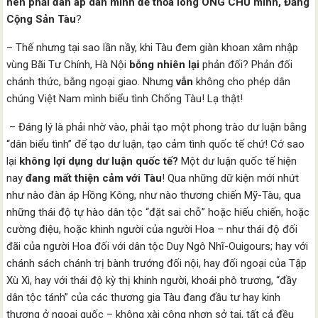
nên phải đàn áp dân mình để thỏa lòng ÔNG CHỦ mình, Đảng
Cộng Sản Tàu
?
– Thế nhưng tại sao lần nầy, khi Tàu đem giàn khoan xâm nhập
vùng Bãi Tư Chính, Hà Nội
bỗng nhiên lại
phản đối? Phản đối
chánh thức, bằng ngoại giao. Nhưng
vẫn
không cho phép dân
chúng Việt Nam mình biểu tình Chống Tàu! Lạ thật!
– Đáng lý là phải nhờ vào, phải tạo một phong trào dư luận bằng
“dân biểu tình” để tạo dư luận, tạo cảm tình quốc tế chứ! Cớ sao
lại
không lợi dụng dư luận quốc tế?
Một dư luận quốc tế hiện
nay
đang mất thiện cảm với Tàu
! Qua những dữ kiện mới nhứt
như nào đàn áp Hồng Kông, như nào thương chiến Mỹ-Tàu, qua
những thái độ tự hào dân tộc “đặt sai chỗ” hoặc hiếu chiến, hoặc
cường điệu, hoặc khinh người của người Hoa – như thái độ đối
đãi của người Hoa đối với dân tộc Duy Ngô Nhĩ-Ouigours; hay với
chánh sách chánh trị bành trướng đối nội, hay đối ngoại của Tập
Xù Xì, hay với thái độ kỳ thị khinh người, khoái phô trương, “đầy
dân tộc tánh” của các thương gia Tàu đang đầu tư hay kinh
thương ở ngoại quốc – không xài công nhơn sở tại, tất cả đều