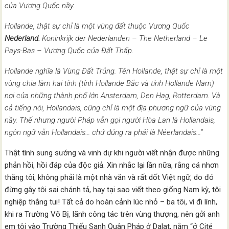
của Vương Quốc nầy.
Hollande, thật sự chỉ là một vùng đất thuộc Vương Quốc
Nederland.
Koninkrijk der Nederlanden – The Netherland – Le
Pays-Bas – Vương Quốc của Đất Thấp.
Hollande nghĩa là Vùng Đất Trủng. Tên Hollande, thật sự chỉ là một
vùng chia làm hai tỉnh (tỉnh Hollande Bắc và tỉnh Hollande Nam)
nơi của những thành phố lớn Ansterdam, Den Hag, Rotterdam. Và
cả tiếng nói, Hollandais, cũng chỉ là một địa phương ngữ của vùng
nầy. Thế nhưng ngưòi Pháp vẫn gọi người Hòa Lan là Hollandais,
ngôn ngữ vẫn Hollandais… chứ đúng ra phải là Néerlandais…”
Thật tình sung sướng và vinh dự khi người viết nhận được những
phản hồi, hồi đáp của độc giả. Xin nhắc lại lần nữa, rằng cá nhơn
thằng tôi, không phải là một nhà văn và rất dốt Việt ngữ, do đó
đừng gây tôi sai chánh tả, hay tại sao viết theo giống Nam kỳ, tôi
nghiệp thằng tui! Tất cả do hoàn cảnh lúc nhỏ – ba tôi, vì đi lính,
khi ra Trường Võ Bị, lãnh công tác trên vùng thượng, nên gởi anh
em tôi vào Trường Thiếu Sanh Quân Pháp ở Dalat, nằm “ở Cité