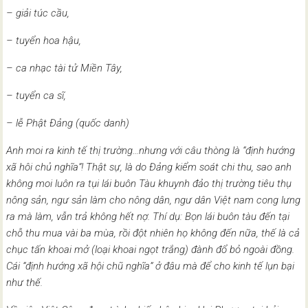
– giải túc cầu,
– tuyển hoa hậu,
– ca nhạc tài tử Miền Tây,
– tuyển ca sĩ,
– lễ Phật Đảng (quốc danh)
Anh moi ra kinh tế thị trường…nhưng với câu thòng là “định hướng
xã hôi chủ nghĩa”! Thật sự, là do Đảng kiểm soát chi thu, sao anh
không moi luôn ra tụi lái buôn Tàu khuynh đảo thị trường tiêu thụ
nông sản, ngư sản làm cho nông dân, ngư dân Việt nam cong lưng
ra mà làm, vẫn trả không hết nợ. Thí dụ: Bọn lái buôn tàu đến tại
chỗ thu mua vài ba mùa, rồi đột nhiên họ không đến nữa, thế là cả
chục tấn khoai mở (loại khoai ngọt trắng) đành đổ bỏ ngoài đồng.
Cái “định hướng xã hội chũ nghĩa” ở đâu mà để cho kinh tế lụn bại
như thế.