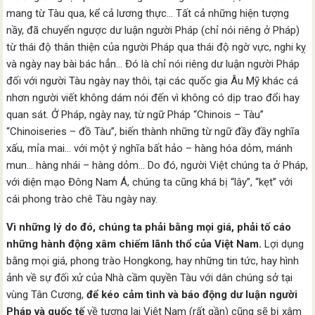
mang từ Tàu qua, kể cả lương thực… Tất cả những hiện tượng
nầy, đã chuyển ngược dư luận người Pháp (chỉ nói riêng ở Pháp)
từ thái độ thân thiện của người Pháp qua thái độ ngờ vực, nghi kỵ
và ngày nay bài bác hẳn… Đó là chỉ nói riêng dư luận người Pháp
đối với người Tàu ngày nay thôi, tại các quốc gia Âu Mỹ khác cá
nhơn người viết không dám nói đến vì không có dịp trao đổi hay
quan sát. Ở Pháp, ngày nay, từ ngữ Pháp “Chinois – Tàu”
“Chinoiseries – đồ Tàu”, biến thành những từ ngữ đầy đầy nghĩa
xấu, mỉa mai… với một ý nghĩa bất hảo – hàng hóa dỏm, mánh
mun… hàng nhái – hàng dỏm… Do đó, người Việt chúng ta ở Pháp,
với diện mạo Đông Nam Á, chúng ta cũng khá bị “lây”, “kẹt” với
cái phong trào chê Tàu ngày nay.
Vì những lý do đó, chúng ta phải bằng mọi giá, phải tố cáo
những hành động xâm chiếm lãnh thổ của Việt Nam.
Lợi dụng
bằng mọi giá, phong trào Hongkong, hay những tin tức, hay hình
ảnh về sự đối xử của Nhà cầm quyền Tàu với dân chúng sở tại
vùng Tân Cương,
để kéo cảm tình và báo động dư luận người
Pháp và quốc tế
về tương lai Việt Nam (rất gần) cũng sẽ bị xâm