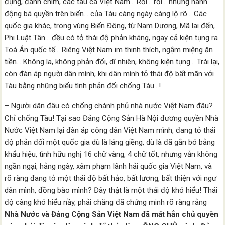
đụng, đánh chìm, các tàu cá Việt Nam… Rồi… rồi… những hành
động bá quyền trên biển… của Tàu càng ngày càng lộ rõ… Các
quốc gia khác, trong vùng Biển Đông, từ Nam Dương, Mã lai đến,
Phi Luật Tân… đều có tỏ thái độ phản kháng, ngay cả kiện tụng ra
Toà Án quốc tế… Riêng Việt Nam im thinh thích, ngậm miệng ăn
tiền… Không la, không phản đối, dĩ nhiên, không kiện tụng… Trái lại,
còn đàn áp người dân mình, khi dân mình tỏ thái độ bất mãn với
Tàu bằng những biểu tình phản đối chống Tàu…!
– Người dân đâu có chống chánh phủ nhà nước Việt Nam đâu?
Chỉ chống Tàu! Tại sao Đảng Cộng Sản Hà Nội đương quyền Nhà
Nước Việt Nam lại đàn áp công dân Việt Nam mình, đang tỏ thái
độ phản đối một quốc gia dù là láng giềng, dù là đã gắn bó bằng
khẩu hiệu, tình hữu nghị 16 chữ vàng, 4 chữ tốt, nhưng vẫn không
ngần ngại, hằng ngày, xâm phạm lãnh hải quốc gia Việt Nam, và
rõ ràng đang tỏ một thái độ bất hảo, bất lương, bất thiện với ngư
dân mình, đồng bào mình? Đây thật là một thái độ khó hiểu! Thái
độ càng khó hiểu nầy, phải chăng đã chứng minh rõ ràng rằng
Nhà Nước và Đảng Cộng Sản Việt Nam đã mất hẳn chủ quyền