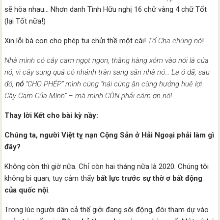
sẽ hòa nhau… Nhơn danh Tình Hữu nghị 16 chữ vàng 4 chữ Tốt
(lại Tốt nữa!)
Xin lỗi bà con cho phép tui chửi thề một cái!
Tổ Cha chúng nó
!
Nhà mình có cây cam ngọt ngon, thằng hàng xóm vào nói là của
nó, vì cây sung quá có nhánh tràn sang sân nhà nó… La ó đã, sau
đó,
nó
“CHO PHÉP” mình cùng “hái cùng ăn cùng hưởng huê lợi
Cây Cam Của Mình” – mà mình CÒN phải cám ơn nó!
Thay lời Kết cho bài kỳ nầy:
Chúng ta, người Việt tỵ nạn Cộng Sản ở Hải Ngoại phải làm gì
đây?
Không còn thì giờ nữa. Chỉ còn hai tháng nữa là 2020. Chúng tôi
không bi quan, tuy cảm thấy
bất lực trước sự thờ ơ bất động
của quốc nội
.
Trong lúc người dân cả thế giới đang sôi động, đòi tham dự vào