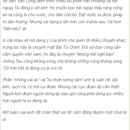
Về việc Việt Cộng đem trình chiếu bộ phim Hai Phượng tai hải
ngoại, tôi đồng ý với anh. Họ muốn bọn hải ngoại thấy rằng công
an ta cũng lo cho nước, cho dân chớ bộ. Đất nước ta được pháp
trị dàn hoàng. Nhưng cái dụng ý lớn hơn còn ở phía sau. Cái bọn
“Việt kiều” sẽ
lo cãi nhau về nội dụng ý của phim mà quên đi nhiều chuyện khác,
trong lúc nầy là chuyện mất Bãi Tư Chính. Đối với bọn công sản
cầm quyển Việt nam, thì đây là chuyện ”không thể nghĩ bàn”:
chống Tàu cũng không xong, mà không chống cũng không xong.
Tốt hơn hết là đừng có ai nói tới.
Phần ”chống cái ác” và ”tù nhơn lương tâm” anh lý luận rất sắc
bén, rạch ròi, có hơi cự đoan. Nhưng cái cực đoan đó cần thiết.
Người kéo đoàn người dừng lại, bao giờ cũng phải dùng lực nhiều
hơn người ta tự dừng lại.
Kết luận của anh rất chân thật và rất cảm động đượm một chút bi
ai.