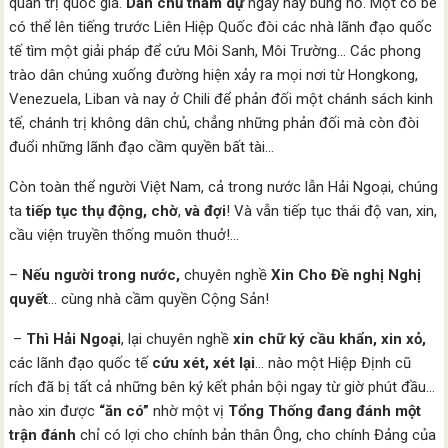
quản trị quốc gia.
Dân chủ
tham dự
ngày nay bùng nổ. Một cô bé
có thể lên tiếng trước Liên Hiệp Quốc đòi các nhà lãnh đạo quốc
tế tìm một giải pháp để cứu Môi Sanh, Môi Trường… Các phong
trào dân chúng xuống đường hiện xảy ra mọi nơi từ Hongkong,
Venezuela, Liban và nay ở Chili để phản đối một chánh sách kinh
tế, chánh trị không dân chủ, chẳng những phản đối mà còn đòi
đuổi những lãnh đạo cầm quyền bất tài…
Còn toàn thể người Việt Nam, cả trong nước lẫn Hải Ngoại, chúng
ta
tiếp tục thụ động, chờ
,
và đợi
! Và vẫn tiếp tục thái độ van, xin,
cầu viện truyền thống muôn thuở!…
–
Nếu người trong nước,
chuyên nghề
Xin Cho Đề nghị Nghị
quyết
… cùng nhà cầm quyền Cộng Sản!
–
Thì Hải Ngoại
, lại chuyên nghề
xin chữ ký
cầu khẩn, xin xỏ,
các lãnh đạo quốc tế
cứu
xét, xét lại
… nào một Hiệp Định cũ
rích đã bị tất cả những bên ký kết phản bội ngay từ giờ phút đầu…
nào xin được
“ăn có”
nhờ một vị
Tổng Thống đang đánh một
trận đánh
chỉ có lợi cho chính bản thân Ông, cho chính Đảng của