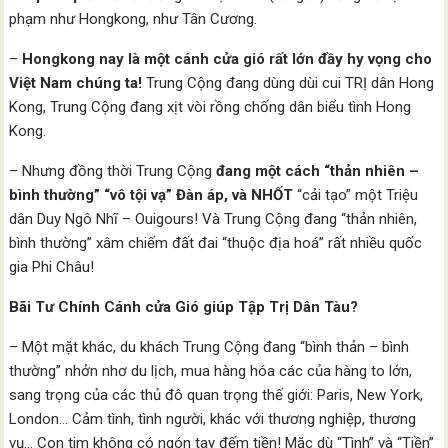
phạm như Hongkong, như Tân Cương.
–
Hongkong nay là một cánh cửa gió rất lớn đầy hy vọng cho
Việt Nam chúng ta!
Trung Cộng đang dùng dùi cui TRỊ dân Hong
Kong, Trung Cộng đang xịt vòi rồng chống dân biểu tình Hong
Kong.
– Nhưng đồng thời Trung Cộng
đang một cách “thản nhiên –
bình thường” “vô tội vạ” Đàn áp, và NHỐT
“cải tạo” một Triệu
dân Duy Ngô Nhĩ – Ouigours! Và Trung Cộng đang “thản nhiên,
bình thường” xâm chiếm đất đai “thuộc địa hoá” rất nhiều quốc
gia Phi Châu!
Bãi Tư Chính Cánh cửa Gió giúp Tập Trị Dân Tàu?
– Một mặt khác, du khách Trung Cộng đang “bình thản – bình
thường” nhởn nhơ du lịch, mua hàng hóa các của hàng to lớn,
sang trọng của các thủ đô quan trọng thế giới: Paris, New York,
London… Cảm tình, tình người, khác với thương nghiệp, thương
vụ… Con tim không có ngón tay đếm tiền! Mặc dù “Tình” và “Tiền”