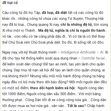
đã loại cả
.
Cậu công tử đỏ họ Tập,
đã loại, đã diệt
tất cả các công tử đỏ
khác rồi… những công tử chúa các vùng Tứ Xuyên, Thượng Hải
nay đã bị loại… Chung quang Xi nay,
chỉ là những đệ tử,
tôn sùng
Xi như một vị Thánh…
Mà đệ tử, nghĩa là chỉ là người thi hành
…
vô tài… còn nếu có tài cũng phải dấu đi… Vì có tài là có thể thay
thế Chủ Soái nên Chủ Soái phải diệt. Do đó, Xi sống rất cô độc.
Ngay nay, với kỹ thuật thông minh –
Intelligence Artificielle – AI
. Xi
đã cho tạo hệ thống kiểm soát qua dung nhan –
Contrôle facial
…
để kiểm soát dân chúng! Để tạo an ninh, tạo yên lành cho quần
chúng. Dẹp mọi tệ nạn xã hội để tạo an lành cho quần chúng, ai
mà không thích? Nhưng nếu mỗi mỗi hành động chúng ta hằng
ngày đều có bộ máy theo dõi báo động? Mỗi mỗi người dân đều
có một số điểm,
theo dõi hạnh kiểm xã hội
… Người công dân
tốt 1000 điểm; Người công dân xấu 500 điểm… Với một bảng
thưởng phạt… Công Dân tốt đi xe công cộng nửa giá…. Công dân
tốt được mua xe hơi nửa giá… vân vân…
Tốt là sao
? Chấp hành