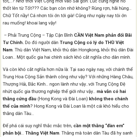
tốt,…? Nhớ thời Việt Cộng mới vào Sài gòn: Lúc cũng nghe nó
thốt lên từ Tốt??? Các bạn còn nhớ không? Rùng rợn, hãi hùng…
Chữ Tốt nầy! Cá nhơn tôi ớn tới già! Cũng như ngày nay tôi ớn
rau muống! khoai lang vậy!
– Phải Trung Cộng – Tập Cận Bình
CẦN Việt Nam phản đối Bãi
Tư Chính.
Do đó người dân
Trung Cộng có lý do THÙ Việt
Nam
. Thù dân Việt Nam, khỏi thù dân Hongkong, khỏi thù dân Đài
Loan… Một quốc gia hai chính sách khó cắt nghĩa cho dân mình.
Và còn khó cắt nghĩa hơn nữa là: Tại sao ngày nay, với chánh thể
Trung Hoa Cộng Sản thành công như vậy? Với những Hàng Châu,
Thượng Hải, Bắc Kinh… ngon lành như vậy…với Trung Cộng Đệ
nhứt quốc gia thương nghiệp thế giới như vậy…
mà vẫn có hai
thằng cứng đầu
(Hong Kong và Đài Loan)
không theo chánh
thể của mình
? Hong Kong và Đài Loan là một cái khó hiểu cho
thằng dân Tàu…
Để phá cái suy nghĩ thắc mắc trên,
cần một thằng “đàn em”
phản bội
…
Thằng Việt Nam
. Thằng mà toàn dân Tàu đã hy sanh