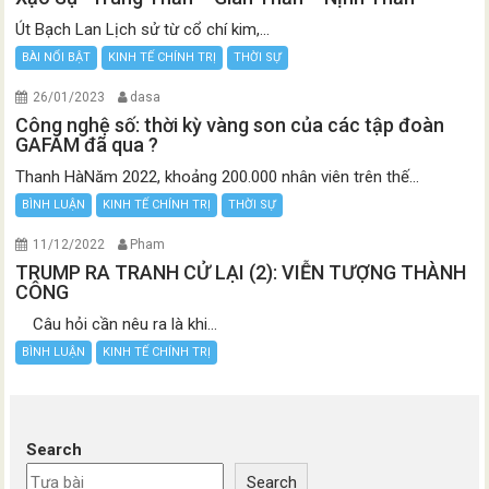
Út Bạch Lan Lịch sử từ cổ chí kim,...
BÀI NỔI BẬT
KINH TẾ CHÍNH TRỊ
THỜI SỰ
26/01/2023
dasa
Công nghệ số: thời kỳ vàng son của các tập đoàn
GAFAM đã qua ?
Thanh HàNăm 2022, khoảng 200.000 nhân viên trên thế...
BÌNH LUẬN
KINH TẾ CHÍNH TRỊ
THỜI SỰ
11/12/2022
Pham
TRUMP RA TRANH CỬ LẠI (2): VIỄN TƯỢNG THÀNH
CÔNG
Câu hỏi cần nêu ra là khi...
BÌNH LUẬN
KINH TẾ CHÍNH TRỊ
Search
Search