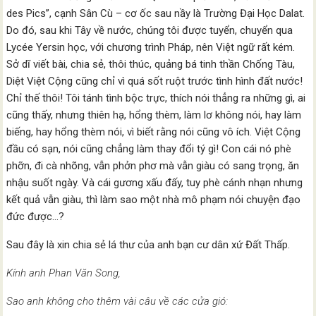
des Pics”, cạnh Sân Cù – cơ ốc sau nầy là Trường Đại Học Dalat.
Do đó, sau khi Tây về nước, chúng tôi được tuyển, chuyển qua
Lycée Yersin học, với chương trình Pháp, nên Việt ngữ rất kém.
Sở dĩ viết bài, chia sẻ, thôi thúc, quảng bá tinh thần Chống Tàu,
Diệt Việt Cộng cũng chỉ vì quá sốt ruột trước tình hình đất nước!
Chỉ thế thôi! Tôi tánh tình bộc trực, thích nói thẳng ra những gì, ai
cũng thấy, nhưng thiên hạ, hổng thèm, làm lơ không nói, hay làm
biếng, hay hổng thèm nói, vì biết rằng nói cũng vô ích. Việt Cộng
đầu có sạn, nói cũng chẳng làm thay đổi tý gì! Con cái nó phè
phỡn, đi cà nhõng, vẫn phởn phơ mà vẫn giàu có sang trọng, ăn
nhậu suốt ngày. Và cái gương xấu đấy, tuy phè cánh nhạn nhưng
kết quả vẫn giàu, thì làm sao một nhà mô phạm nói chuyện đạo
đức được…?
Sau đây là xin chia sẻ lá thư của anh bạn cư dân xứ Đất Thấp.
Kính anh Phan Văn Song,
Sao anh không cho thêm vài câu về các cửa gió: