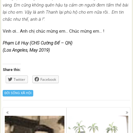
vàng. Em cũng không quên hậu tạ cảm ơn người đem tấm thẻ bài
lại cho em. Vậy là anh Thanh lại phù hộ cho em nữa rồi… Em tin
chắc như thế, anh à !”.
Vinh ơi… Anh chị chúc mừng em… Chúc mừng em… !
Phạm Lê Huy (CHS Cường Để – QN)
(Los Angeles, May 2019)
Share this:
Twitter
Facebook
ĐỜI SỐNG XÃ HỘI
Posts
navigation