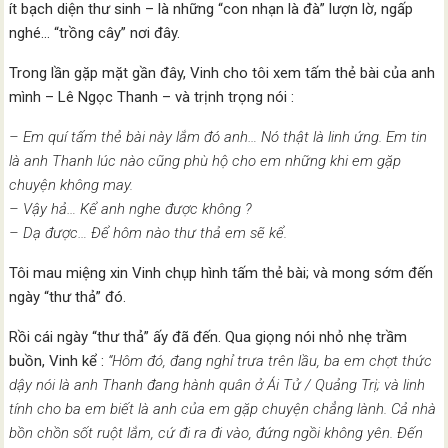
ít bạch diện thư sinh – là những “con nhạn là đà” lượn lờ, ngấp
nghé… “trồng cây” nơi đây.
Trong lần gặp mặt gần đây, Vinh cho tôi xem tấm thẻ bài của anh
mình – Lê Ngọc Thanh – và trịnh trọng nói :
– Em quí tấm thẻ bài này lắm đó anh… Nó thật là linh ứng. Em tin
là anh Thanh lúc nào cũng phù hộ cho em những khi em gặp
chuyện không may.
– Vậy hả… Kể anh nghe được không ?
– Dạ được… Để hôm nào thư thả em sẽ kể.
Tôi mau miệng xin Vinh chụp hình tấm thẻ bài; và mong sớm đến
ngày “thư thả” đó.
Rồi cái ngày “thư thả” ấy đã đến. Qua giọng nói nhỏ nhẹ trầm
buồn, Vinh kể :
“Hôm đó, đang nghỉ trưa trên lầu, ba em chợt thức
dậy nói là anh Thanh đang hành quân ở Ái Tử / Quảng Trị; và linh
tính cho ba em biết là anh của em gặp chuyện chẳng lành. Cả nhà
bồn chồn sốt ruột lắm, cứ đi ra đi vào, đứng ngồi không yên. Đến