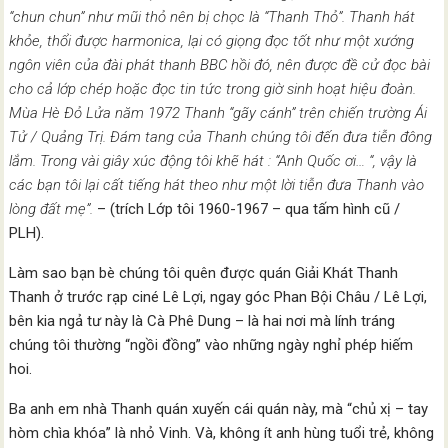
“chun chun” như mũi thỏ nên bị chọc là “Thanh Thỏ”. Thanh hát
khỏe, thổi được harmonica, lại có giọng đọc tốt như một xướng
ngôn viên của đài phát thanh BBC hồi đó, nên được đề cử đọc bài
cho cả lớp chép hoặc đọc tin tức trong giờ sinh hoạt hiệu đoàn.
Mùa Hè Đỏ Lửa năm 1972 Thanh “gãy cánh” trên chiến trường Ái
Tử / Quảng Trị. Đám tang của Thanh chúng tôi đến đưa tiễn đông
lắm. Trong vài giây xúc động tôi khẽ hát : “Anh Quốc ơi… “, vậy là
các bạn tôi lại cất tiếng hát theo như một lời tiễn đưa Thanh vào
lòng đất mẹ”.
– (trích Lớp tôi 1960-1967 – qua tấm hình cũ /
PLH).
Làm sao bạn bè chúng tôi quên được quán Giải Khát Thanh
Thanh ở trước rạp ciné Lê Lợi, ngay góc Phan Bội Châu / Lê Lợi,
bên kia ngả tư này là Cà Phê Dung – là hai nơi mà lính tráng
chúng tôi thường “ngồi đồng” vào những ngày nghỉ phép hiếm
hoi.
Ba anh em nhà Thanh quán xuyến cái quán này, mà “chủ xị – tay
hòm chìa khóa” là nhỏ Vinh. Và, không ít anh hùng tuổi trẻ, không