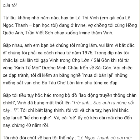
của tôi.
Từ lâu, không nhớ năm nào, hay tin Lê Thị Vinh (em gái của Lê
Ngọc Thanh – bạn học tôi) đang ở Irvine, vợ chồng tôi cùng Hồng
Quốc Anh, Trần Viết Sơn chạy xuống Irvine thăm Vinh.
Gặp nhau, anh em bạn bè chúng tôi mừng lắm, vui lắm vì bất đắc
dĩ chúng tôi phải xa cách nhau từ năm 1975. Trong dịp này tôi
nhắc lại cái lần tôi gặp Vinh trong Chợ Lớn / Sài Gòn khi tôi từ
vùng “Kinh Tế Mới” Dương Minh Châu trốn về Sài Gòn. Với chiếc
xe đạp trành, tôi đi kiếm ăn bằng nghề “mua đi bán lại” những
miếng sắt vụn cho Ba Tàu Chợ Lớn làm phụ tùng xe đạp.
Gặp tôi tiều tụy hốc hác trong bộ đồ “lao động truyền thống chân
chính”, Vinh đã bưng mặt thốt lên
“Trời anh… Sao anh ra nông nổi
này… !?”.
Tôi chỉ biết lặng thinh, rồi vội vã chia tay, hẹn khi khác
gặp lại sẽ “kể cho nghe”. Và, cái “sẽ” ấy cứ kéo dài mãi cho đến
nay, chừng 40 năm rồi.
Tôi nhớ đôi chút về bạn tôi thế này :
“Lê Ngọc Thanh có cái mũi