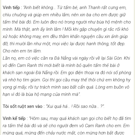
Vinh tiếp :
“Anh biết không… Từ tấm bé, anh Thanh rất cưng em,
chìu chuộng và giúp em nhiều lắm; nên xin ba cho em được giữ
tấm thẻ bài đó. Em luôn đeo nó trong người như bùa hộ mệnh cho
mình. Mà thật, anh ấy linh lắm ! Mỗi khi gặp chuyện gì rắc rối khó
xử hoặc không may, em đều thầm khấn nguyện cầu xin ảnh giúp
đỡ, thì mười lần như một, mọi việc lại được hanh thông, tốt đẹp.
Cho nên em tin lắm.
Lần nọ, em có việc cần ra Đà Nẵng vài ngày rồi về lại Sài Gòn. Khi
vô đến Cam Ranh thì mới biết là mình bỏ quên tấm thẻ bài ở
khách sạn ngoài Đà Nẵng rồi. Em gọi điện thoại ra đó nói số phòng
và nhờ họ tìm giùm. Gọi thì gọi cầu may thế thôi chứ em không hy
vọng gì mấy; rồi tự trách mình sao bất cẩn quá. Lòng em buồn vô
hạn vì đó là bùa hộ mạng của mình mà”.
Tôi sốt ruột xen vào :
“Xui quá há… ! Rồi sao nữa… ?”.
Vinh kể tiếp :
“Hôm sau, may quá khách sạn gọi cho biết họ đã tìm
ra tấm thẻ bài đó và sẽ cho người đem vô Cam Ranh cho em. Em
mừng quá, mừng đến chảy nước mắt, còn mừng hơn bắt được