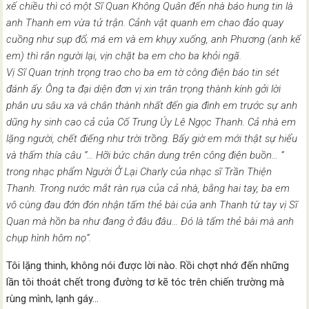
xế chiều thì có một Sĩ Quan Không Quân đến nhà báo hung tin là
anh Thanh em vừa tử trận. Cảnh vật quanh em chao đảo quay
cuồng như sụp đổ; má em và em khụy xuống, anh Phương (anh kế
em) thì rắn người lại, vịn chặt ba em cho ba khỏi ngã.
Vị Sĩ Quan trịnh trọng trao cho ba em tờ công điện báo tin sét
đánh ấy. Ông ta đại diện đơn vị xin trân trọng thành kính gởi lời
phân ưu sâu xa và chân thành nhất đến gia đình em trước sự anh
dũng hy sinh cao cả của Cố Trung Úy Lê Ngọc Thanh. Cả nhà em
lặng người, chết điếng như trời trồng. Bấy giờ em mới thật sự hiểu
và thấm thía câu “… Hỡi bức chân dung trên công điện buồn… ”
trong nhạc phẩm Người Ở Lại Charly của nhạc sĩ Trần Thiện
Thanh. Trong nước mắt ràn rụa của cả nhà, bằng hai tay, ba em
vô cùng đau đớn đón nhận tấm thẻ bài của anh Thanh từ tay vị Sĩ
Quan mà hồn ba như đang ở đâu đâu… Đó là tấm thẻ bài mà anh
chụp hình hôm nọ”.
Tôi lặng thinh, không nói được lời nào. Rồi chợt nhớ đến những
lần tôi thoát chết trong đường tơ kẽ tóc trên chiến trường mà
rùng mình, lạnh gáy…