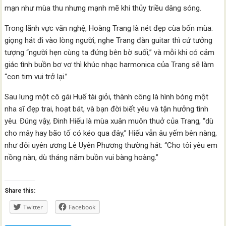
mạn như mùa thu nhưng mạnh mẽ khi thủy triều dâng sóng.
Trong lãnh vực văn nghệ, Hoàng Trang là nét đẹp cùa bốn mùa:
giọng hát đi vào lòng người, nghe Trang đàn guitar thì cứ tưởng
tượng “người hẹn cùng ta đứng bên bờ suối,” và mỗi khi có cảm
giác tình buồn bơ vơ thì khúc nhạc harmonica của Trang sẽ làm
“con tim vui trở lại.”
Sau lưng một cô gái Huế tài giỏi, thành công là hình bóng một
nha sĩ đẹp trai, hoạt bát, và bạn đời biết yêu và tận hưởng tình
yêu. Đúng vậy, Đinh Hiếu là mùa xuân muôn thuở của Trang, “dù
cho mây hay bão tố có kéo qua đây,” Hiếu vẫn âu yếm bên nàng,
như đôi uyên ương Lê Uyên Phương thường hát: “Cho tôi yêu em
nồng nàn, dù tháng năm buồn vui bàng hoàng.”
Share this:
Twitter
Facebook