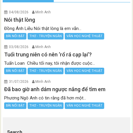
04/08/2026
Minh Anh
Nói thật lòng
Đồng Ánh Liễu Nói thật lòng là em vẫn...
BÀI NỔI BẬT
THƠ - TRUYỆN NGẮN
VĂN HỌC NGHỆ THUẬT
03/08/2026
Minh Anh
Tuổi trung niên có nên ‘rổ rá cạp lại’?
Tuấn Loan Chiều tối nay, tôi nhận được cuộc...
BÀI NỔI BẬT
THƠ - TRUYỆN NGẮN
VĂN HỌC NGHỆ THUẬT
31/07/2026
Minh Anh
Đã bao giờ anh dám ngược nắng để tìm em
Phương Ngô Anh có tin rằng đã hơn một...
BÀI NỔI BẬT
THƠ - TRUYỆN NGẮN
VĂN HỌC NGHỆ THUẬT
Search