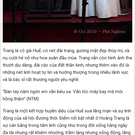
Trang là cô gái Huế, có nét đài trang, gương mặt đẹp thùy mị, và
nụ cười hé nở như hoa xuân đầu mùa. Trang vẫn còn hình ảnh tha
thướt dịu dàng, đài các của đất thần kinh, nhưng thêm vào đó là
những nét linh hoạt tự tin và hướng thượng trong nhiều lãnh vực
và là bác sĩ rất thương người yêu nghề.
“Bàn tay năm ngón em vẫn kiêu sa. Vẫn tóc mây bay má môi
hồng thắm” (NTM)
Trang là một kết hợp huyền diệu của Huế xưa lãng mạn và sự linh
động của xã hội đương thời. Điểm nổi bật nhất ở Hoàng Trang là
sự cân bằng trong tâm linh cũng như trong đời sống hằng ngày:
đa tài nhưng rất khiêm nhường, trầm lặng nhưng sống động, lãng