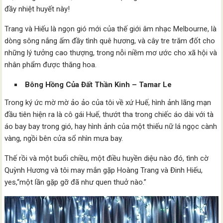
đầy nhiệt huyết này!
Trang và Hiếu là ngọn gió mới của thế giới âm nhạc Melbourne, là
dòng sông nắng ấm đầy tình quê hương, và cây tre trăm đốt cho
những lý tưởng cao thượng, trong nỗi niềm mơ ước cho xã hội và
nhân phẩm được thăng hoa.
Bông Hồng Của Đất Thần Kinh – Tamar Le
Trong ký ức mờ mờ ảo ảo của tôi về xứ Huế, hình ảnh lãng mạn
đầu tiên hiện ra là cô gái Huế, thướt tha trong chiếc áo dài với tà
áo bay bay trong gió, hay hình ảnh của một thiếu nữ lá ngọc cành
vàng, ngồi bên cửa sổ nhìn mưa bay.
Thế rồi và một buổi chiều, một điều huyền diệu nào đó, tình cờ
Quỳnh Hương và tôi may mắn gặp Hoàng Trang và Đinh Hiếu,
yes,“một lần gặp gỡ đã như quen thuở nào.”