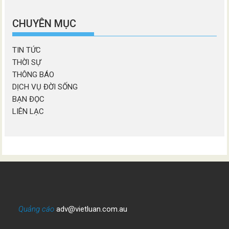
chương
mục
CHUYÊN MỤC
TIN TỨC
THỜI SỰ
THÔNG BÁO
DỊCH VỤ ĐỜI SỐNG
BẠN ĐỌC
LIÊN LẠC
Quảng cáo
adv@vietluan.com.au