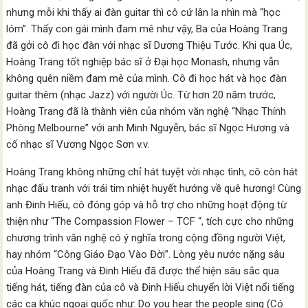
nhưng mỗi khi thấy ai đàn guitar thì cô cứ lân la nhìn mà “học
lóm”. Thấy con gái mình đam mê như vậy, Ba của Hoàng Trang
đã gởi cô đi học đàn với nhạc sĩ Dương Thiệu Tước. Khi qua Úc,
Hoàng Trang tốt nghiệp bác sĩ ở Đại học Monash, nhưng vẫn
không quên niềm đam mê của mình. Cô đi học hát và học đàn
guitar thêm (nhạc Jazz) với người Úc. Từ hơn 20 năm trước,
Hoàng Trang đã là thành viên của nhóm văn nghệ “Nhạc Thính
Phòng Melbourne” với anh Minh Nguyễn, bác sĩ Ngọc Hương và
cố nhạc sĩ Vương Ngọc Sơn v.v.
Hoàng Trang không những chỉ hát tuyệt vời nhạc tình, cô còn hát
nhạc đấu tranh với trái tim nhiệt huyết hướng về quê hương! Cùng
anh Đinh Hiếu, cô đóng góp và hỗ trợ cho những hoạt động từ
thiện như “The Compassion Flower – TCF “, tích cực cho những
chương trình văn nghệ có ý nghĩa trong cộng đồng người Việt,
hay nhóm “Công Giáo Đạo Vào Đời”. Lòng yêu nước nặng sâu
của Hoàng Trang và Đinh Hiếu đã được thể hiện sâu sắc qua
tiếng hát, tiếng đàn của cô và Đinh Hiếu chuyển lời Việt nổi tiếng
các ca khúc ngoại quốc như: Do you hear the people sing (Có