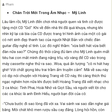
Pham
Chân Trời Mới Trong Âm Nhạc – Mỹ Linh
Lâu lắm rồi, Mỹ Linh đến chơi nhà người quen và tình cờ được
tặng một CD “Gió”. Khi về đến nhà thì đã quá khuya, nhưng khi
nhìn kỹ lại cái bìa của CD được trang trí hình ảnh của một cô gái
có nét xinh đẹp thanh tao của người Nhật Bản với chiếc đàn
guitar đầy nghệ sĩ tính. Lúc đó nghĩ thầm: “vừa biết hát vừa biết
đàn nữa sao?” Chừng đó thôi cũng đủ làm cho Mỹ Linh quên mất
tiêu hai con mắt mình đang nặng trĩu, vội vàng để CD vào trong
máy cassette nghe thử ra sao…Woa, quá ấn tượng: “cô ni hát hay
ghê! Với chất giọng liêu trai trầm ấm truyền cảm”. Mãi về sau này
có dịp nói chuyện với Hoàng Trang về CD này, thì càng thích thú
ngạc nghiên hơn nữa khi được biết Hoàng Trang đã viết nhạc cho
3 ca khúc: Tình Phai, Hoài Nhớ và Giọt Sầu, và người viết lời cho
các ca khúc là anh Đinh Hiếu, người bạn đời của cô:
-“Chưa bước đi sao lòng đã vời xa. Vai sánh vai sao dần nghe giá
băng. Môi chát khô men rượu sầu cay đắng. Lòng hỏi hồn, còn