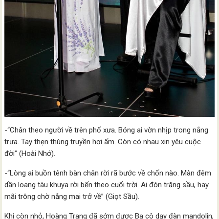
-“Chân theo người về trên phố xưa. Bóng ai vờn nhịp trong nắng
trưa. Tay thẹn thùng truyền hơi ấm. Còn có nhau xin yêu cuộc
đời” (Hoài Nhớ).
-“Lòng ai buồn tênh bàn chân rời rã bước về chốn nào. Màn đêm
dần loang tàu khuya rời bến theo cuối trời. Ai đón trăng sầu, hay
mãi trông chờ nắng mai trở về” (Giọt Sầu).
Khi còn nhỏ, Hoàng Trang đã sớm được Ba cô dạy đàn mandolin,