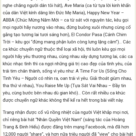
nghe chăng người dân tôi hát), Ave Maria (ca từ tựa lời kinh khấn
của dân Việt kính dâng lên Đức Mẹ Maria), Happy New Year –
ABBA (Chúc Mừng Năm Mới – ca từ sát với nguyên tác, kêu gọi
mọi người hãy nương vào nhau, đừng buông xuôi nhưng cùng cố
gắng tạo tương lai tươi sáng hơn), El Condor Pasa (Cánh Chim
Trời – kêu gọi “đừng mang phận luôn còng lưng lặng câm”)… Các
ca khúc chuyển ngữ thuộc thể loại xã hội, thì luôn kêu gọi mọi
người hãy yêu thương nhau, cùng nhau xây dựng tương lai, các ca
khúc nhạc tình thì ca ngợi những giá trị cao đẹp của tình yêu, của
trái tim chân thành, sống vì yêu như: A Time For Us (Sống Cho
Tình Yêu – Người có nhìn ra, oan trái vì yêu. Giải thoát giùm nhau,
tha thứ vì nhau), You Raise Me Up (Tựa Sát Vai Nhau – Đầy tin
yêu, cùng bước bên nhau dù gian khó)… Còn rất nhiều ca khúc
được chuyển ngữ khác không thể kể ra hết trong bài viết này.
Trang nhận được cổ vũ nồng nhiệt của người Việt khắp mọi nơi,
chỉ riêng bài hát “Nhân Quyền Việt Nam” (sáng tác của Hoàng
Trang & Đinh Hiếu) được đăng trên mạng Facebook, mà đã hơn
12,000 người “share”, và hơn nữa triệu người đã “view” cho bài hát