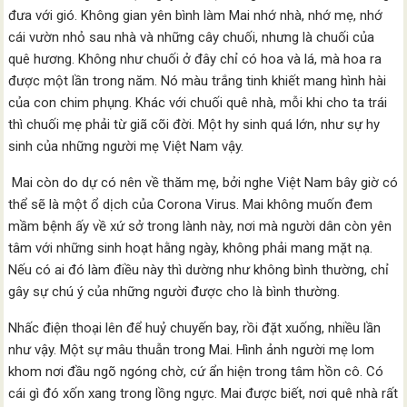
đưa với gió. Không gian yên bình làm Mai nhớ nhà, nhớ mẹ, nhớ
cái vườn nhỏ sau nhà và những cây chuối, nhưng là chuối của
quê hương. Không như chuối ở đây chỉ có hoa và lá, mà hoa ra
được một lần trong năm. Nó màu trắng tinh khiết mang hình hài
của con chim phụng. Khác với chuối quê nhà, mỗi khi cho ta trái
thì chuối mẹ phải từ giã cõi đời. Một hy sinh quá lớn, như sự hy
sinh của những người mẹ Việt Nam vậy.
Mai còn do dự có nên về thăm mẹ, bởi nghe Việt Nam bây giờ có
thể sẽ là một ổ dịch của Corona Virus. Mai không muốn đem
mầm bệnh ấy về xứ sở trong lành này, nơi mà người dân còn yên
tâm với những sinh hoạt hằng ngày, không phải mang mặt nạ.
Nếu có ai đó làm điều này thì dường như không bình thường, chỉ
gây sự chú ý của những người được cho là bình thường.
Nhấc điện thoại lên để huỷ chuyến bay, rồi đặt xuống, nhiều lần
như vậy. Một sự mâu thuẫn trong Mai. Hình ảnh người mẹ lom
khom nơi đầu ngõ ngóng chờ, cứ ẩn hiện trong tâm hồn cô. Có
cái gì đó xốn xang trong lồng ngực. Mai được biết, nơi quê nhà rất