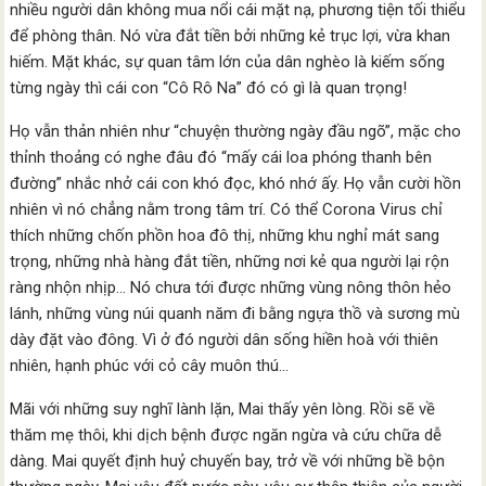
nhiều người dân không mua nổi cái mặt nạ, phương tiện tối thiểu
để phòng thân. Nó vừa đắt tiền bởi những kẻ trục lợi, vừa khan
hiếm. Mặt khác, sự quan tâm lớn của dân nghèo là kiếm sống
từng ngày thì cái con “Cô Rô Na” đó có gì là quan trọng!
Họ vẫn thản nhiên như “chuyện thường ngày đầu ngõ”, mặc cho
thỉnh thoảng có nghe đâu đó “mấy cái loa phóng thanh bên
đường” nhắc nhở cái con khó đọc, khó nhớ ấy. Họ vẫn cười hồn
nhiên vì nó chẳng nằm trong tâm trí. Có thể Corona Virus chỉ
thích những chốn phồn hoa đô thị, những khu nghỉ mát sang
trọng, những nhà hàng đắt tiền, những nơi kẻ qua người lại rộn
ràng nhộn nhịp… Nó chưa tới được những vùng nông thôn hẻo
lánh, những vùng núi quanh năm đi bằng ngựa thồ và sương mù
dày đặt vào đông. Vì ở đó người dân sống hiền hoà với thiên
nhiên, hạnh phúc với cỏ cây muôn thú…
Mãi với những suy nghĩ lành lặn, Mai thấy yên lòng. Rồi sẽ về
thăm mẹ thôi, khi dịch bệnh được ngăn ngừa và cứu chữa dễ
dàng. Mai quyết định huỷ chuyến bay, trở về với những bề bộn