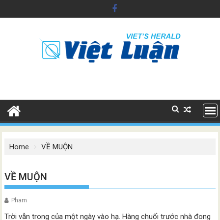
Skip
to
content
Home
VỀ MUỘN
VỀ MUỘN
Pham
Trời vẫn trong của một ngày vào hạ. Hàng chuối trước nhà đong