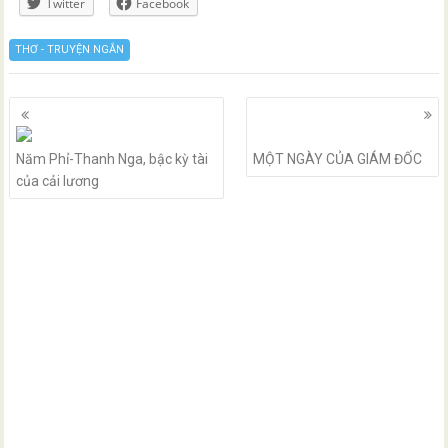
Twitter
Facebook
THƠ - TRUYỆN NGẮN
Posts
navigation
Năm Phỉ-Thanh Nga, bậc kỳ tài
MỘT NGÀY CỦA GIÁM ĐỐC
của cải lương