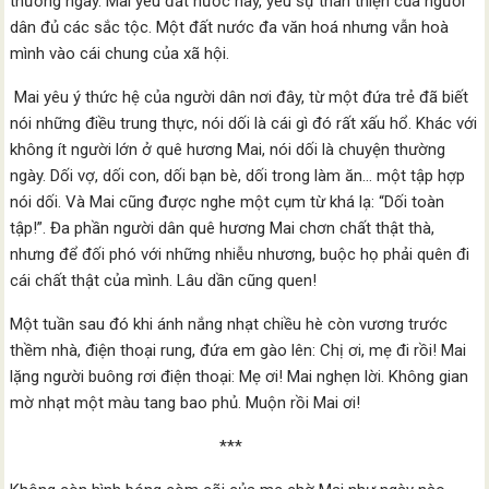
thường ngày. Mai yêu đất nước này, yêu sự thân thiện của người
dân đủ các sắc tộc. Một đất nước đa văn hoá nhưng vẫn hoà
mình vào cái chung của xã hội.
Mai yêu ý thức hệ của người dân nơi đây, từ một đứa trẻ đã biết
nói những điều trung thực, nói dối là cái gì đó rất xấu hổ. Khác với
không ít người lớn ở quê hương Mai, nói dối là chuyện thường
ngày. Dối vợ, dối con, dối bạn bè, dối trong làm ăn… một tập hợp
nói dối. Và Mai cũng được nghe một cụm từ khá lạ: “Dối toàn
tập!”. Đa phần người dân quê hương Mai chơn chất thật thà,
nhưng để đối phó với những nhiễu nhương, buộc họ phải quên đi
cái chất thật của mình. Lâu dần cũng quen!
Một tuần sau đó khi ánh nắng nhạt chiều hè còn vương trước
thềm nhà, điện thoại rung, đứa em gào lên: Chị ơi, mẹ đi rồi! Mai
lặng người buông rơi điện thoại: Mẹ ơi! Mai nghẹn lời. Không gian
mờ nhạt một màu tang bao phủ. Muộn rồi Mai ơi!
***