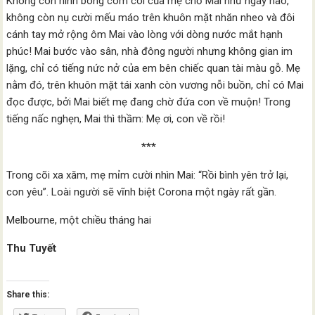
Không còn hình bóng còm cõi của mẹ chờ Mai như ngày nào,
không còn nụ cười mếu máo trên khuôn mặt nhăn nheo và đôi
cánh tay mở rộng ôm Mai vào lòng với dòng nước mắt hạnh
phúc! Mai bước vào sân, nhà đông người nhưng không gian im
lặng, chỉ có tiếng nức nở của em bên chiếc quan tài màu gỗ. Mẹ
nằm đó, trên khuôn mặt tái xanh còn vương nỗi buồn, chỉ có Mai
đọc được, bởi Mai biết mẹ đang chờ đứa con về muộn! Trong
tiếng nấc nghẹn, Mai thì thầm: Mẹ ơi, con về rồi!
***
Trong cõi xa xăm, mẹ mỉm cười nhìn Mai: “Rồi bình yên trở lại,
con yêu”. Loài người sẽ vĩnh biệt Corona một ngày rất gần.
Melbourne, một chiều tháng hai
Thu Tuyết
Share this: