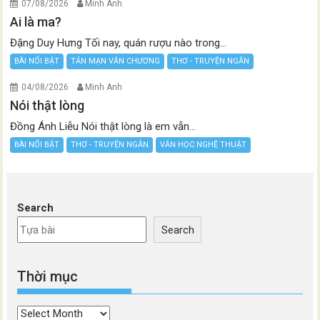
07/08/2026
Minh Anh
Ai là ma?
Đặng Duy Hưng Tối nay, quán rượu nào trong...
BÀI NỔI BẬT
TẢN MẠN VĂN CHƯƠNG
THƠ - TRUYỆN NGẮN
04/08/2026
Minh Anh
Nói thật lòng
Đồng Ánh Liễu Nói thật lòng là em vẫn...
BÀI NỔI BẬT
THƠ - TRUYỆN NGẮN
VĂN HỌC NGHỆ THUẬT
Search
Search
Thời mục
Thời