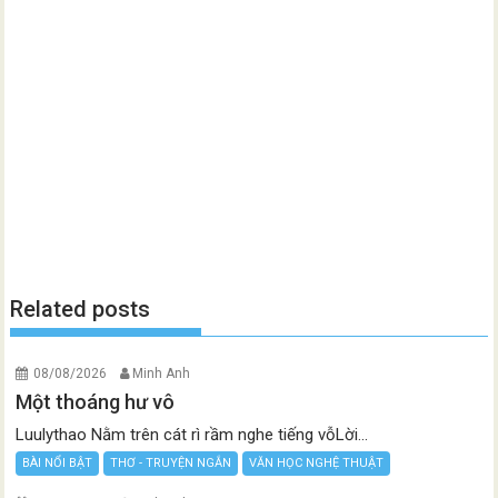
Related posts
08/08/2026
Minh Anh
Một thoáng hư vô
Luulythao Nằm trên cát rì rầm nghe tiếng vỗLời...
BÀI NỔI BẬT
THƠ - TRUYỆN NGẮN
VĂN HỌC NGHỆ THUẬT