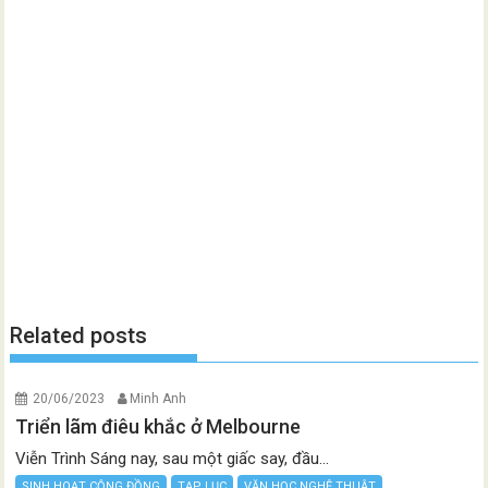
Related posts
20/06/2023
Minh Anh
Triển lãm điêu khắc ở Melbourne
Viễn Trình Sáng nay, sau một giấc say, đầu...
SINH HOẠT CỘNG ĐỒNG
TẠP LỤC
VĂN HỌC NGHỆ THUẬT