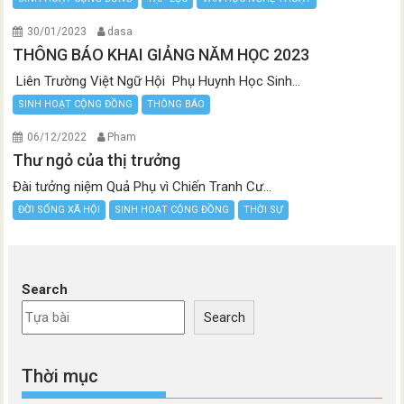
30/01/2023
dasa
THÔNG BÁO KHAI GIẢNG NĂM HỌC 2023
Liên Trường Việt Ngữ Hội Phụ Huynh Học Sinh...
SINH HOẠT CỘNG ĐỒNG
THÔNG BÁO
06/12/2022
Pham
Thư ngỏ của thị trưởng
Đài tưởng niệm Quả Phụ vì Chiến Tranh Cư...
ĐỜI SỐNG XÃ HỘI
SINH HOẠT CỘNG ĐỒNG
THỜI SỰ
Search
Search
Thời mục