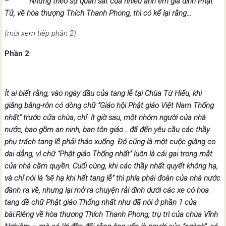
–
Nhưng theo sự quan sát của nhiều anh em gia đình Phật
Tử, về hòa thượng Thích Thanh Phong, thì có kể lại rằng…
(mời xem tiếp phần 2)
Phần 2
Ít ai biết rằng, vào ngày đầu của tang lễ tại Chùa Từ Hiếu, khi
giăng băng-rôn có dòng chữ “Giáo hội Phật giáo Việt Nam Thống
nhất” trước cửa chùa, chỉ ít giờ sau, một nhóm người của nhà
nước, bao gồm an ninh, ban tôn giáo… đã đến yêu cầu các thầy
phụ trách tang lễ phải tháo xuống. Đó cũng là một cuộc giằng co
dai dẳng, vì chữ “Phật giáo Thống nhất” luôn là cái gai trong mắt
của nhà cầm quyền. Cuối cùng, khi các thầy nhất quyết không hạ,
và chỉ nói là “sẽ hạ khi hết tang lễ” thì phía phái đoàn của nhà nước
đành ra về, nhưng lại mở ra chuyện rải đinh dưới các xe có hoa
tang đề chữ Phật giáo Thống nhất như đã nói ở phần 1 của
bài.Riêng về hòa thương Thích Thanh Phong, trụ trì của chùa Vĩnh