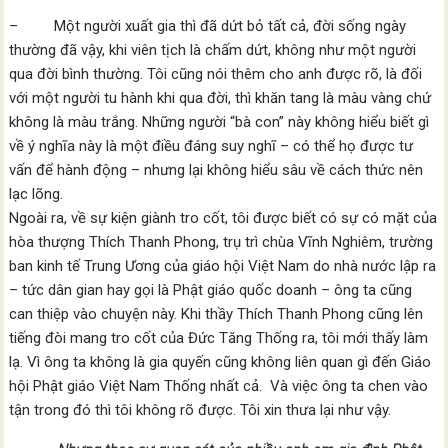
– Một người xuất gia thì đã dứt bỏ tất cả, đời sống ngày
thường đã vậy, khi viên tịch là chấm dứt, không như một người
qua đời bình thường. Tôi cũng nói thêm cho anh được rõ, là đối
với một người tu hành khi qua đời, thì khăn tang là màu vàng chứ
không là màu trắng. Những người “bà con” này không hiểu biết gì
về ý nghĩa này là một điều đáng suy nghĩ – có thể họ được tư
vấn để hành động – nhưng lại không hiểu sâu về cách thức nên
lạc lõng.
Ngoài ra, về sự kiện giành tro cốt, tôi được biết có sự có mặt của
hòa thượng Thích Thanh Phong, trụ trì chùa Vĩnh Nghiêm, trường
ban kinh tế Trung Ương của giáo hội Việt Nam do nhà nước lập ra
– tức dân gian hay gọi là Phật giáo quốc doanh – ông ta cũng
can thiệp vào chuyện này. Khi thầy Thích Thanh Phong cũng lên
tiếng đòi mang tro cốt của Đức Tăng Thống ra, tôi mới thấy làm
lạ. Vì ông ta không là gia quyến cũng không liên quan gì đến Giáo
hội Phật giáo Việt Nam Thống nhất cả. Và việc ông ta chen vào
tận trong đó thì tôi không rõ được. Tôi xin thưa lại như vậy.