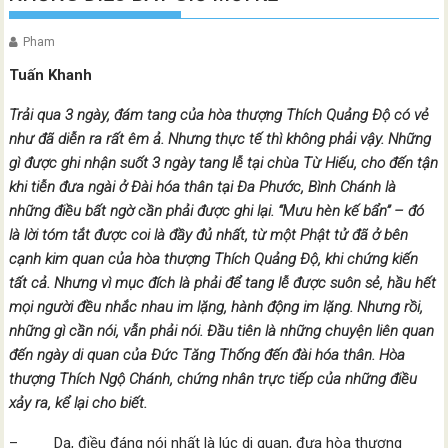
Pham
Tuấn Khanh
Trải qua 3 ngày, đám tang của hòa thượng Thích Quảng Độ có vẻ
như đã diễn ra rất êm ả. Nhưng thực tế thì không phải vậy. Những
gì được ghi nhận suốt 3 ngày tang lễ tại chùa Từ Hiếu, cho đến tận
khi tiễn đưa ngài ở Đài hóa thân tại Đa Phước, Bình Chánh là
những điều bất ngờ cần phải được ghi lại. “Mưu hèn kế bẩn” – đó
là lời tóm tắt được coi là đầy đủ nhất, từ một Phật tử đã ở bên
cạnh kim quan của hòa thượng Thích Quảng Độ, khi chứng kiến
tất cả. Nhưng vì mục đích là phải để tang lễ được suôn sẻ, hầu hết
mọi người đều nhắc nhau im lặng, hành động im lặng. Nhưng rồi,
những gì cần nói, vẫn phải nói. Đầu tiên là những chuyện liên quan
đến ngày di quan của Đức Tăng Thống đến đài hóa thân. Hòa
thượng Thích Ngộ Chánh, chứng nhân trực tiếp của những điều
xảy ra, kể lại cho biết.
– Dạ, điều đáng nói nhất là lúc di quan, đưa hòa thượng