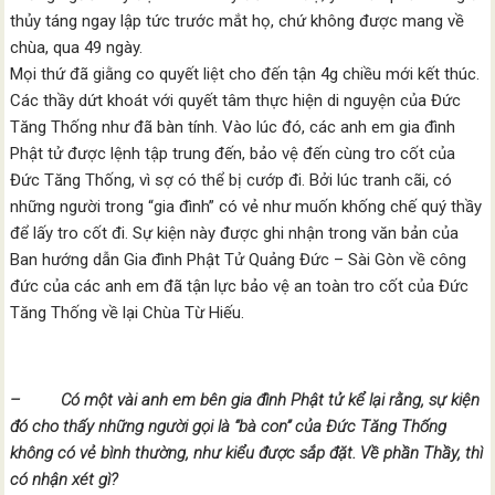
thủy táng ngay lập tức trước mắt họ, chứ không được mang về
chùa, qua 49 ngày.
Mọi thứ đã giằng co quyết liệt cho đến tận 4g chiều mới kết thúc.
Các thầy dứt khoát với quyết tâm thực hiện di nguyện của Đức
Tăng Thống như đã bàn tính. Vào lúc đó, các anh em gia đình
Phật tử được lệnh tập trung đến, bảo vệ đến cùng tro cốt của
Đức Tăng Thống, vì sợ có thể bị cướp đi. Bởi lúc tranh cãi, có
những người trong “gia đình” có vẻ như muốn khống chế quý thầy
để lấy tro cốt đi. Sự kiện này được ghi nhận trong văn bản của
Ban hướng dẫn Gia đình Phật Tử Quảng Đức – Sài Gòn về công
đức của các anh em đã tận lực bảo vệ an toàn tro cốt của Đức
Tăng Thống về lại Chùa Từ Hiếu.
– Có một vài anh em bên gia đình Phật tử kể lại rằng, sự kiện
đó cho thấy những người gọi là “bà con” của Đức Tăng Thống
không có vẻ bình thường, như kiểu được sắp đặt. Về phần Thầy, thì
có nhận xét gì?