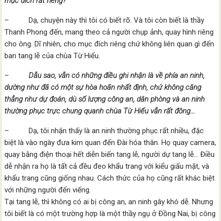
mục đích rất riêng?
– Dạ, chuyện này thì tôi có biết rõ. Và tôi còn biết là thầy
Thanh Phong đến, mang theo cả người chụp ảnh, quay hình riêng
cho ông. Dĩ nhiên, cho mục đích riêng chứ không liên quan gì đến
ban tang lễ của chùa Từ Hiếu.
–
Dẫu sao, vẫn có những điều ghi nhận là về phía an ninh,
dường như đã có một sự hòa hoãn nhất định, chứ không căng
thẳng như dự đoán, dù số lượng công an, dân phòng và an ninh
thường phục trực chung quanh chùa Từ Hiếu vẫn rất đông…
– Dạ, tôi nhận thấy là an ninh thường phục rất nhiều, đặc
biệt là vào ngày đưa kim quan đến Đài hóa thân. Họ quay camera,
quay bằng điện thoại hết diễn biến tang lễ, người dự tang lễ… Điều
dễ nhận ra họ là tất cả đều đeo khẩu trang với kiểu giấu mặt, và
khẩu trang cũng giống nhau. Cách thức của họ cũng rất khác biệt
với những người đến viếng.
Tại tang lễ, thì không có ai bị công an, an ninh gây khó dễ. Nhưng
tôi biết là có một trường hợp là một thầy ngụ ở Đồng Nai, bị công