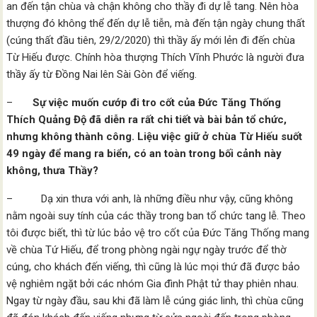
an đến tận chùa và chận không cho thầy đi dự lễ tang. Nên hòa
thượng đó không thể đến dự lễ tiễn, mà đến tận ngày chung thất
(cúng thất đầu tiên, 29/2/2020) thì thầy ấy mới lẻn đi đến chùa
Từ Hiếu được. Chính hòa thượng Thích Vĩnh Phước là người đưa
thầy ấy từ Đồng Nai lên Sài Gòn để viếng.
–
Sự việc muốn cướp đi tro cốt của Đức Tăng Thống
Thích Quảng Độ đã diễn ra rất chi tiết và bài bản tổ chức,
nhưng không thành công. Liệu việc giữ ở chùa Từ Hiếu suốt
49 ngày để mang ra biển, có an toàn trong bối cảnh này
không, thưa Thầy?
– Dạ xin thưa với anh, là những điều như vậy, cũng không
nằm ngoài suy tính của các thầy trong ban tổ chức tang lễ. Theo
tôi được biết, thì từ lúc bảo vệ tro cốt của Đức Tăng Thống mang
về chùa Tứ Hiếu, để trong phòng ngài ngự ngày trước để thờ
cúng, cho khách đến viếng, thì cũng là lúc mọi thứ đã được bảo
vệ nghiêm ngặt bởi các nhóm Gia đình Phật tử thay phiên nhau.
Ngay từ ngày đầu, sau khi đã làm lễ cúng giác linh, thì chùa cũng