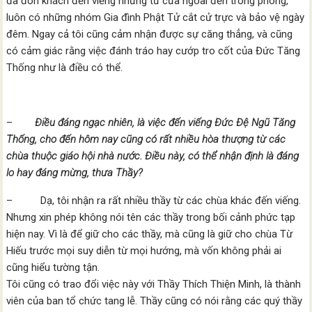
đã đón khách đến viếng nhưng từ cửa ngoài đến trong phòng,
luôn có những nhóm Gia đình Phật Tử cắt cử trực và bảo vệ ngày
đêm. Ngay cả tôi cũng cảm nhận được sự căng thẳng, và cũng
có cảm giác rằng việc đánh tráo hay cướp tro cốt của Đức Tăng
Thống như là điều có thể.
–
Điều đáng ngạc nhiên, là việc đến viếng Đức Đệ Ngũ Tăng
Thống, cho đến hôm nay cũng có rất nhiều hòa thượng từ các
chùa thuộc giáo hội nhà nước. Điều này, có thể nhận định là đáng
lo hay đáng mừng, thưa Thầy?
– Dạ, tôi nhận ra rất nhiều thầy từ các chùa khác đến viếng.
Nhưng xin phép không nói tên các thầy trong bối cảnh phức tạp
hiện nay. Vì là để giữ cho các thầy, mà cũng là giữ cho chùa Từ
Hiếu trước mọi suy diễn từ mọi hướng, mà vốn không phải ai
cũng hiểu tường tận.
Tôi cũng có trao đổi việc này với Thầy Thích Thiện Minh, là thành
viên của ban tổ chức tang lễ. Thầy cũng có nói rằng các quý thầy