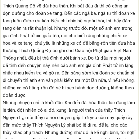
Thích Quảng Độ về đài hóa thân. Khi bắt đầu đi thì có công an
dọn đường cho đoàn xe tang. Đến các ngã ba, ngã tư thì đoàn xe
tang luôn được ưu tiên. Nếu chỉ nhìn bề ngoài thôi, thì thấy đám
tang diễn ra rất thuận lợi. Nhưng trước đó, một số anh em trong
gia đình Phật tử xin giấu tên, nói cho biết rằng những chiếc xe
hoa và xe tang, chủ yếu là những xe có để băng-rôn tiễn đưa hòa
thượng Thích Quảng Độ có ghi chữ Giáo hội Phật giáo Việt Nam
Thống nhất, đều bị thả đinh dưới bánh xe. Do từ đầu mọi người
đã tính đến chuyện này, nên các anh em gia đình Phật tử im lặng
nhắc nhau kiểm tra và gỡ ra. Đến sáng sớm khi đoàn xe chuẩn bị
di chuyển thì anh em vẫn phải kiểm tra một lần nữa, vì nếu không,
những xe có băng-rôn đó sẽ bị xẹp bánh dọc đường, không theo
đoàn được.
Nhưng chuyện chỉ là khởi đầu. Khi đến đài hóa thân, lúc đang làm
lễ tiễn, đột nhiên có ai đó, xưng là người thân của thầy Thích
Nguyên Lý, mời thầy ra nói chuyện gấp. Lời yêu cầu này quấy rầy
đến mức thầy Thích Nguyên Lý phải bỏ lễ đi ra, để lại cho các
thầy khác phụ trách. Nhưng dường như đó là kế nghi binh, tôi nghĩ