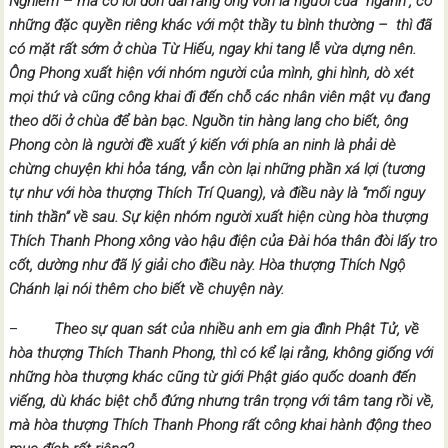
Nghiêm – mà có lời đồn đãi rằng ông vốn là người của “ngành”, có
những đặc quyền riêng khác với một thầy tu bình thường – thì đã
có mặt rất sớm ở chùa Từ Hiếu, ngay khi tang lễ vừa dựng nên.
Ông Phong xuất hiện với nhóm người của mình, ghi hình, dò xét
mọi thứ và cũng công khai đi đến chỗ các nhân viên mật vụ đang
theo dõi ở chùa để bàn bạc. Nguồn tin hàng lang cho biết, ông
Phong còn là người đề xuất ý kiến với phía an ninh là phải dè
chừng chuyện khi hỏa táng, vẫn còn lại những phần xá lợi (tương
tự như với hòa thượng Thích Trí Quang), và điều này là “mối nguy
tinh thần” về sau. Sự kiện nhóm người xuất hiện cùng hòa thượng
Thích Thanh Phong xông vào hậu điện của Đài hóa thân đòi lấy tro
cốt, dường như đã lý giải cho điều này. Hòa thượng Thích Ngộ
Chánh lại nói thêm cho biết về chuyện này.
–
Theo sự quan sát của nhiều anh em gia đình Phật Tử, về
hòa thượng Thích Thanh Phong, thì có kể lại rằng, không giống với
những hòa thượng khác cũng từ giới Phật giáo quốc doanh đến
viếng, dù khác biệt chỗ đứng nhưng trân trọng với tâm tang rồi về,
mà hòa thượng Thích Thanh Phong rất công khai hành động theo