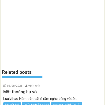
Related posts
08/08/2026
Minh Anh
Một thoáng hư vô
Luulythao Nằm trên cát rì rầm nghe tiếng vỗLời...
BÀI NỔI BẬT
THƠ - TRUYỆN NGẮN
VĂN HỌC NGHỆ THUẬT