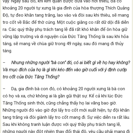
vậy. Ngay sau đó, khi kim quan được đưa vào nơi thiêu, đã có
khoảng 20 người tự xưng là gia đình của hòa thượng Thích Quảng
Độ, tự đeo khăn tang trắng, lao vào và đòi sau khi thiêu, sẽ mang
tro cốt về Bắc để thờ cúng. Một cuộc giằng co rất dữ dội đã diễn
ra. Các quý thầy phụ trách tang lễ đã rất khó khăn để ôn hòa giữ
vững lập trường và di nguyện của Đức Tăng Thống là sau khi hỏa
táng, sẽ mang về chùa giữ trong 49 ngày, sau đó mang đi thủy
táng.
–
Nhưng những người “bà con” đó, có ai biết gì về họ hay không?
Và mục đích của họ là gì khi kéo đến vào giờ cuối với ý định cướp
tro cốt của Đức Tăng Thống?
– Dạ, gia đình bà con đó, có khoảng 20 người xưng là bà con
có họ và xa, chứ không ai là gần gũi thật sự. Kể cả khi lúc Đức
Tăng Thống sinh thời, cũng chẳng thấy họ lai vãng bao giờ.
Những người đó vào giờ đợi lấy tro cốt mới xuất hiện, tự đội khăn
tang trắng và đòi giành lấy tro cốt mang đi. Sự việc diễn ra rất lâu.
Sau khi không tranh luận được với quý thầy phụ trách tang lễ,
những người này đột nhiên thay đổi thái độ, yêu cầu phải mang đi