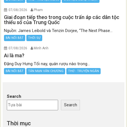
07/08/2026
Pham
Giai đoạn tiếp theo trong cuộc trấn áp các dân tộc
thiểu số của Trung Quốc
Nguồn: James Leibold và Tenzin Dorjee, “The Next Phase...
BÀI NỔI BẬT
THỜI SỰ
07/08/2026
Minh Anh
Ai là ma?
Đặng Duy Hưng Tối nay, quán rượu nào trong...
BÀI NỔI BẬT
TẢN MẠN VĂN CHƯƠNG
THƠ - TRUYỆN NGẮN
Search
Search
Thời mục