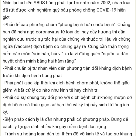
Nhìn lại tai biến SARS bùng phát tại Toronto năm 2002, nhân loại
đã rút được kinh nghiệm quý báu phòng chống COVID-19 hiện
giờ:
-Phải để cao phương châm “phòng bệnh hơn chữa bệnh”. Chẳng
hạn đã nghi ngờ coronavirus từ loài dơi hay cầy hương thì cần
nghiên cứu trước sự tác hại của chúng và thuốc trị liệu và chủng
ngừa (vaccine) dịch bệnh do chúng gây ra. Cũng cần thận trọng
nếm các món “sơn hào, hải vị” xa lạ vì đừng quên “người ta đào
huyệt chôn mình bằng hai hàm răng.”
-Phải chuẩn bị từ nhân viên đến phương tiện đối kháng dịch bệnh
trước khi dịch bệnh bùng phát.
-Phải phát giác kịp thời khi dịch bệnh chớm phát, không thể giấu
giếm vì bất cứ lý do nào như kinh tế hay chính trị…
-Phải có sự chung tay đối phó với dịch bệnh chứ không mượn cớ
dịch bệnh mà thúc giục sự hận thù và kỳ thị nảy sinh từ lòng ích
kỷ.
-Biện pháp cách ly là cần nhưng phải có phương pháp. Đừng để
cách ly tại gia đình nhiều khi gây mầm bệnh lan rộng.
-Tránh sự hoảng loạn dẫn tới thêm đổ vỡ kinh tế và tạo sự khủng