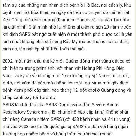
tâm sự của những nạn nhân dịch bệnh ở Hồ Bắc, nơi cách ly, khu
bệnh viện, nơi hỏa thiêu và ngay cả trên du thuyền có cái tên rất
đẹp Công chúa kim cương (Diamond Princess)…cư dân Toronto
lại giật mình. Giật mình nhớ lại những gì diễn ra gần 20 năm trước
khi dịch SARS bất ngờ xuất hiện ở một thành phố được coi là yên
lành nhất không phải chỉ riêng Bắc Mỹ mà có thể nói là nơi đáng
sinh cơ, lập nghiệp nhất trên toàn thế giới.
2002, một năm đầu thế kỷ mới. Quảng đông, một vùng đất xa xôi
chỉ hiện ra trong phim ảnh, với nhân vật Hoàng Phi Hồng, Diệp
Vấn… và ký ức về những món “cao lương mỹ vị.” Nhưng năm đó,
ở đó, nét xám đã xóa màu hồng khi một loại virus mới gây dịch
bệnh viêm phổi cấp tính, vào tháng 12, bột khởi ở Quảng đông và
chắp cánh bay tới Toronto.
SARS là chữ đầu của SARS Coronavirus tức Severe Acute
Respiratory Syndrome (Hội chứng hô hấp cấp tính.) Không phải
chỉ riêng Canada nhiễm SARS (với 438 bệnh nhân và 44 tử vong)
mà vào 2003, có tới 26 quốc gia bị SARS đe dọa với hàng ngàn
trường hợp nhiễm bệnh và hàng trăm người thiệt mạng!