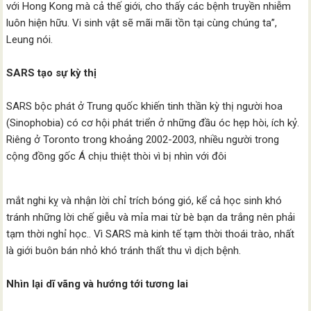
với Hong Kong mà cả thế giới, cho thấy các bệnh truyền nhiễm
luôn hiện hữu. Vi sinh vật sẽ mãi mãi tồn tại cùng chúng ta”,
Leung nói.
SARS tạo sự kỳ thị
SARS bộc phát ở Trung quốc khiến tinh thần kỳ thị người hoa
(Sinophobia) có cơ hội phát triển ở những đầu óc hẹp hòi, ích kỷ.
Riêng ở Toronto trong khoảng 2002-2003, nhiều người trong
cộng đồng gốc Á chịu thiệt thòi vì bị nhìn với đôi
mắt nghi kỵ và nhận lời chỉ trích bóng gió, kể cả học sinh khó
tránh những lời chế giễu và mỉa mai từ bè bạn da trắng nên phải
tạm thời nghỉ học.. Vì SARS mà kinh tế tạm thời thoái trào, nhất
là giới buôn bán nhỏ khó tránh thất thu vì dịch bệnh.
Nhìn lại dĩ vãng và hướng tới tương lai