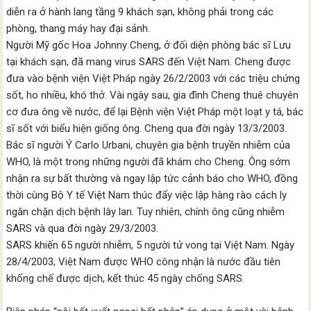
diễn ra ở hành lang tầng 9 khách sạn, không phải trong các
phòng, thang máy hay đại sảnh.
Người Mỹ gốc Hoa Johnny Cheng, ở đối diện phòng bác sĩ Lưu
tại khách sạn, đã mang virus SARS đến Việt Nam. Cheng được
đưa vào bệnh viện Việt Pháp ngày 26/2/2003 với các triệu chứng
sốt, ho nhiều, khó thở. Vài ngày sau, gia đình Cheng thuê chuyên
cơ đưa ông về nước, để lại Bệnh viện Việt Pháp một loạt y tá, bác
sĩ sốt với biểu hiện giống ông. Cheng qua đời ngày 13/3/2003.
Bác sĩ người Ý Carlo Urbani, chuyên gia bệnh truyền nhiễm của
WHO, là một trong những người đã khám cho Cheng. Ông sớm
nhận ra sự bất thường và ngay lập tức cảnh báo cho WHO, đồng
thời cùng Bộ Y tế Việt Nam thúc đẩy việc lập hàng rào cách ly
ngăn chặn dịch bệnh lây lan. Tuy nhiên, chính ông cũng nhiễm
SARS và qua đời ngày 29/3/2003.
SARS khiến 65 người nhiễm, 5 người tử vong tại Việt Nam. Ngày
28/4/2003, Việt Nam được WHO công nhận là nước đầu tiên
khống chế được dịch, kết thúc 45 ngày chống SARS.