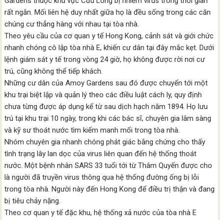
Gardens thuộc khu vực Cửu Long bị nhiễm virus trong thời gian
rất ngắn. Mối liên hệ duy nhất giữa họ là đều sống trong các căn
chúng cư thẳng hàng với nhau tại tòa nhà.
Theo yêu cầu của cơ quan y tế Hong Kong, cảnh sát và giới chức
nhanh chóng cô lập tòa nhà E, khiến cư dân tại đây mắc kẹt. Dưới
lệnh giám sát y tế trong vòng 24 giờ, họ không được rời nơi cư
trú, cũng không thể tiếp khách.
Những cư dân của Amoy Gardens sau đó được chuyển tới một
khu trại biệt lập và quản lý theo các điều luật cách ly, quy định
chưa từng được áp dụng kể từ sau dịch hạch năm 1894. Họ lưu
trú tại khu trại 10 ngày, trong khi các bác sĩ, chuyên gia lâm sàng
và kỹ sư thoát nước tìm kiếm manh mối trong tòa nhà.
Nhóm chuyên gia nhanh chóng phát giác bằng chứng cho thấy
tình trạng lây lan dọc của virus liên quan đến hệ thống thoát
nước. Một bệnh nhân SARS 33 tuổi tới từ Thâm Quyến được cho
là người đã truyền virus thông qua hệ thống đường ống bị lỗi
trong tòa nhà. Người này đến Hong Kong để điều trị thận và đang
bị tiêu chảy nặng.
Theo cơ quan y tế đặc khu, hệ thống xả nước của tòa nhà E