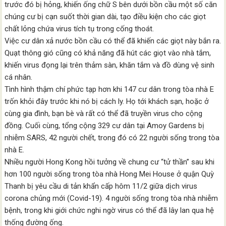
trước đó bị hỏng, khiến ống chữ S bên dưới bồn cầu một số căn
chúng cư bị cạn suốt thời gian dài, tạo điều kiện cho các giọt
chất lỏng chứa virus tích tụ trong cống thoát.
Việc cư dân xả nước bồn cầu có thể đã khiến các giọt này bắn ra.
Quạt thông gió cũng có khả năng đã hút các giọt vào nhà tắm,
khiến virus đọng lại trên thảm sàn, khăn tắm và đồ dùng vệ sinh
cá nhân.
Tình hình thậm chí phức tạp hơn khi 147 cư dân trong tòa nhà E
trốn khỏi đây trước khi nó bị cách ly. Họ tới khách sạn, hoặc ở
cùng gia đình, bạn bè và rất có thể đã truyền virus cho cộng
đồng. Cuối cùng, tổng cộng 329 cư dân tại Amoy Gardens bị
nhiễm SARS, 42 người chết, trong đó có 22 người sống trong tòa
nhà E.
Nhiều người Hong Kong hồi tưởng về chung cư “tử thần” sau khi
hơn 100 người sống trong tòa nhà Hong Mei House ở quận Quỳ
Thanh bị yêu cầu di tản khẩn cấp hôm 11/2 giữa dịch virus
corona chủng mới (Covid-19). 4 người sống trong tòa nhà nhiễm
bệnh, trong khi giới chức nghi ngờ virus có thể đã lây lan qua hệ
thống đường ống.