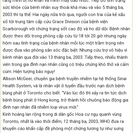
rằng mình bị ho khan và mình mẩy đau nhức. Tiếp đó tình trạng
sức khỏe của bênh nhân suy thoái khá mau và vào 5 tháng ba,
2003 thì tạ thế. Hai ngày nữa trôi qua, ngưởi con trai của kẻ xấu
số tới trung tâm cấp cứu Grace Division của bệnh viện
Scarborough với chứng trạng sốt cao độ và ho dữ dội. Bệnh nhân
được theo dõi trong phòng cấp cứu từ 18 tới 20 giờ nhưng ngày
hôm sau tình trạng của bệnh nhân mỗi lúc một trầm trọng nên
được đưa vào phòng săn sóc đặc biệt. Nhưng cứu trợ vô hiệu vì
bênh nhân qua đời vào 13 tháng ba, 2003. Tiếp theo, nhiểu thành
viên trong gia đình nạn nhân cũng có triệu chứng khó thở và cảm
cúm. Hiện tượng báo nguy!
Allison McGeer, chuyên gia bệnh truyền nhiễm tại hệ thống Sinai
Health System, và là nhân vật ở tuyến đầu trước nạn dịch bệnh
bùng phát ở Toronto cho biết: “Vào lúc đó thì xảy ra tin tức dịch
bệnh bùng phát ở Hong kong, trở thành hồi chuông báo động gia
đình nạn nhân đã nhiễm loại virus mới.”
Kinh hoàng lan rộng trong di dân gốc Hoa cư ngụ quanh vùng
Toronto, nhất là vào thởi điểm, 12 tháng ba, 2003, WHO đưa ra
khuyến cáo khẩn cấp đề phòng một chứng tương tự như sưng