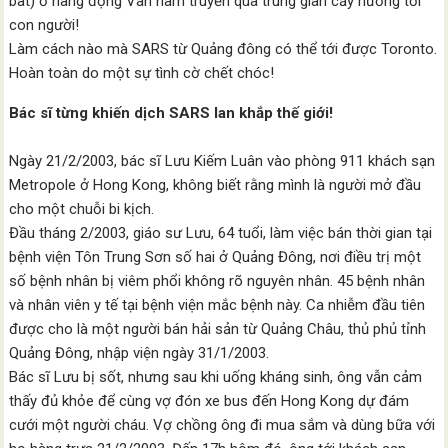
bat) ở hang động Vân nam truyền qua trung gian cầy hương tới
con người!
Làm cách nào mà SARS từ Quảng đông có thể tới được Toronto.
Hoàn toàn do một sự tình cờ chết chóc!
Bác sĩ từng khiến dịch SARS lan khắp thế giới!
Ngày 21/2/2003, bác sĩ Lưu Kiếm Luân vào phòng 911 khách sạn
Metropole ở Hong Kong, không biết rằng mình là người mở đầu
cho một chuỗi bi kịch.
Đầu tháng 2/2003, giáo sư Lưu, 64 tuổi, làm việc bán thời gian tại
bệnh viện Tôn Trung Sơn số hai ở Quảng Đông, nơi điều trị một
số bệnh nhân bị viêm phổi không rõ nguyên nhân. 45 bệnh nhân
và nhân viên y tế tại bệnh viện mắc bệnh này. Ca nhiễm đầu tiên
được cho là một người bán hải sản từ Quảng Châu, thủ phủ tỉnh
Quảng Đông, nhập viện ngày 31/1/2003.
Bác sĩ Lưu bị sốt, nhưng sau khi uống kháng sinh, ông vẫn cảm
thấy đủ khỏe để cùng vợ đón xe bus đến Hong Kong dự đám
cưới một người cháu. Vợ chồng ông đi mua sắm và dùng bữa với