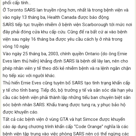
phổi cấp tính…
Ở Toronto SARS lan truyền rộng hơn, nhất là trong bệnh viện và
vào ngày 13 tháng ba, Health Canada được báo động.
SARS tiếp tục truyền nhiễm ở bệnh viện Scarborough tới mức nơi
đây phải đóng cửa khu cấp cứu. Cũng để ra bất cứ ai vào bệnh
viện sau ngày 16 tháng ba được yêu cầu cách ly ở nhà trong
vòng 10 ngày.
Vào ngày 25 tháng ba, 2003, chính quyền Ontario (do ông Ernie
Eves làm thủ hiến) khẳng định SARS là bệnh dễ lây lan, nên cho
phép nhân viên y tế theo dõi kẻ nhiễm bệnh và ra lệnh ngăn chặn
họ tiếp xúc với người khác.
Thủ hiến Ernie Eves cũng tuyên bố SARS tạo tình trạng khẩn cấp
y tế cho tỉnh bang. Tiếp đó, bộ trưởng y tế và săn sóc dài hạn yêu
cầu các bệnh viện phải thành lập những tiểu ban chuyên biệt săn
sóc bệnh nhân SARS. Khẩu trang được tung ra, y phục bảo hộ
được khuyến cáo.
Tất cả các bệnh viện ở vùng GTA và hạt Simcoe được khuyến
cáo áp dụng chương trình khẩn cấp “Code Orange” nghĩa là các
bệnh viện tập trung vào việc phòng SARS nên có thể ngừng các