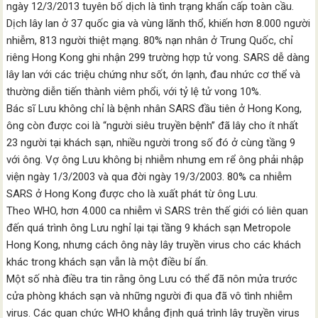
ngày 12/3/2013 tuyên bố dịch là tình trạng khẩn cấp toàn cầu.
Dịch lây lan ở 37 quốc gia và vùng lãnh thổ, khiến hơn 8.000 người
nhiễm, 813 người thiệt mạng. 80% nạn nhân ở Trung Quốc, chỉ
riêng Hong Kong ghi nhận 299 trường hợp tử vong. SARS dễ dàng
lây lan với các triệu chứng như sốt, ớn lạnh, đau nhức cơ thể và
thường diễn tiến thành viêm phổi, với tỷ lệ tử vong 10%.
Bác sĩ Lưu không chỉ là bệnh nhân SARS đầu tiên ở Hong Kong,
ông còn được coi là “người siêu truyền bệnh” đã lây cho ít nhất
23 người tại khách sạn, nhiều người trong số đó ở cùng tầng 9
với ông. Vợ ông Lưu không bị nhiễm nhưng em rể ông phải nhập
viện ngày 1/3/2003 và qua đời ngày 19/3/2003. 80% ca nhiễm
SARS ở Hong Kong được cho là xuất phát từ ông Lưu.
Theo WHO, hơn 4.000 ca nhiễm vì SARS trên thế giới có liên quan
đến quá trình ông Lưu nghỉ lại tại tầng 9 khách sạn Metropole
Hong Kong, nhưng cách ông này lây truyền virus cho các khách
khác trong khách sạn vẫn là một điều bí ẩn.
Một số nhà điều tra tin rằng ông Lưu có thể đã nôn mửa trước
cửa phòng khách sạn và những người đi qua đã vô tình nhiễm
virus. Các quan chức WHO khẳng định quá trình lây truyền virus