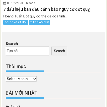
05/02/2023
dasa
7 dấu hiệu ban đầu cảnh báo nguy cơ đột quỵ
Hoàng Tuấn Đột quỵ có thể đe dọa tính...
ĐỜI SỐNG XÃ HỘI
Y TẾ GIÁO DỤC
Search
Search
Thời mục
Thời
mục
BÀI MỚI NHẤT
Ai là ma?