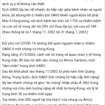
dịch vụ y tế không cần thiết.
Dịch SARS lây lan rất nhanh, do tiếp cận giữa bệnh nhân và người
khỏe, do không khí ô nhiễm bởi SARS khiến người khỏe hít phải.
Như ở Hong kong, nơi dịch bệnh lan tràn với 1755 ca nhiễm bệnh
và con số tử vong, lên tới 299, chỉ thua đại lục với con số 349
(theo thống kê từ 1 tháng 11, 2002 tới 31 tháng 7, 2003.)
Đối phó với COVID-19, không thể quên nguyên nhân ô nhiễm
SARS ở một chúng cư Hong Kong
Rạng sáng 31/3/2003, cảnh sát vũ trang và quan chức y tế Hong
Kong mặc đồ bảo hộ tiến vào chúng cư Amoy Gardens, một
“tâm chấn” trong dịch SARS.
Sau khi khởi phát vào tháng 11/2002 từ phía nam tỉnh Quảng
Đông, Trung Quốc, dịch SARS (hội chứng hô hấp cấp tính nặng)
lây lan nhanh chóng và gieo “ác mộng” khắp châu Á. Một trong
những nơi chịu ảnh hưởng nặng nề nhất là Hong Kong, với tỷ lệ
trung bình 50 ca nhiễm mỗi ngày.
Tuy nhiên, hơn 200 người tại tòa nhà E của chung cư Amoy