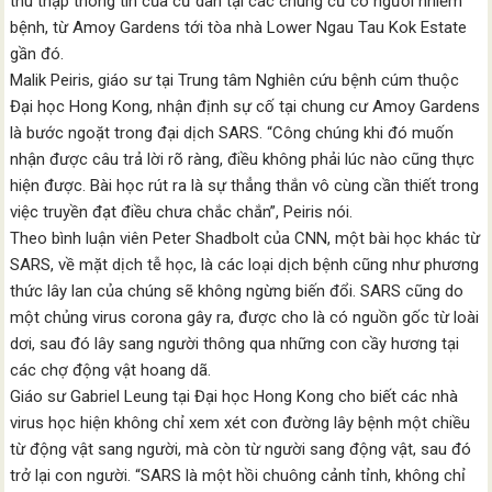
thu thập thông tin của cư dân tại các chung cư có người nhiễm
bệnh, từ Amoy Gardens tới tòa nhà Lower Ngau Tau Kok Estate
gần đó.
Malik Peiris, giáo sư tại Trung tâm Nghiên cứu bệnh cúm thuộc
Đại học Hong Kong, nhận định sự cố tại chung cư Amoy Gardens
là bước ngoặt trong đại dịch SARS. “Công chúng khi đó muốn
nhận được câu trả lời rõ ràng, điều không phải lúc nào cũng thực
hiện được. Bài học rút ra là sự thẳng thắn vô cùng cần thiết trong
việc truyền đạt điều chưa chắc chắn”, Peiris nói.
Theo bình luận viên Peter Shadbolt của CNN, một bài học khác từ
SARS, về mặt dịch tễ học, là các loại dịch bệnh cũng như phương
thức lây lan của chúng sẽ không ngừng biến đổi. SARS cũng do
một chủng virus corona gây ra, được cho là có nguồn gốc từ loài
dơi, sau đó lây sang người thông qua những con cầy hương tại
các chợ động vật hoang dã.
Giáo sư Gabriel Leung tại Đại học Hong Kong cho biết các nhà
virus học hiện không chỉ xem xét con đường lây bệnh một chiều
từ động vật sang người, mà còn từ người sang động vật, sau đó
trở lại con người. “SARS là một hồi chuông cảnh tỉnh, không chỉ