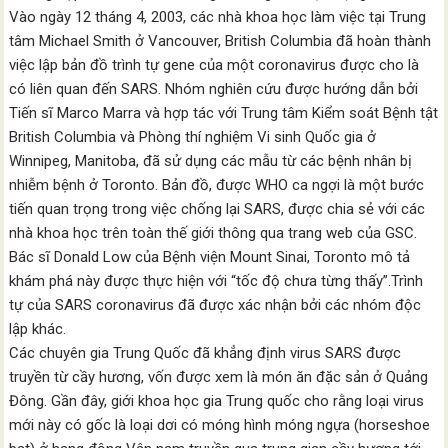
Vào ngày 12 tháng 4, 2003, các nhà khoa học làm việc tại Trung
tâm Michael Smith ở Vancouver, British Columbia đã hoàn thành
việc lập bản đồ trình tự gene của một coronavirus được cho là
có liên quan đến SARS. Nhóm nghiên cứu được hướng dẫn bởi
Tiến sĩ Marco Marra và hợp tác với Trung tâm Kiểm soát Bệnh tật
British Columbia và Phòng thí nghiệm Vi sinh Quốc gia ở
Winnipeg, Manitoba, đã sử dụng các mẫu từ các bệnh nhân bị
nhiễm bệnh ở Toronto. Bản đồ, được WHO ca ngợi là một bước
tiến quan trọng trong việc chống lại SARS, được chia sẻ với các
nhà khoa học trên toàn thế giới thông qua trang web của GSC.
Bác sĩ Donald Low của Bệnh viện Mount Sinai, Toronto mô tả
khám phá này được thực hiện với “tốc độ chưa từng thấy”.Trình
tự của SARS coronavirus đã được xác nhận bởi các nhóm độc
lập khác.
Các chuyên gia Trung Quốc đã khẳng định virus SARS được
truyền từ cầy hương, vốn được xem là món ăn đặc sản ở Quảng
Đông. Gần đây, giới khoa học gia Trung quốc cho rằng loại virus
mới này có gốc là loại dơi có móng hình móng ngựa (horseshoe