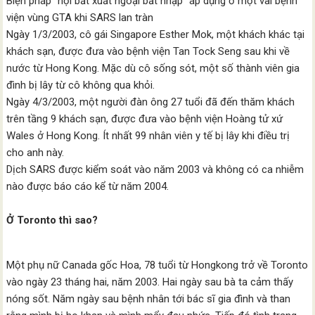
Biện pháp “nội bất xuất ngoại bất nhập” áp dụng ở một vài bệnh
viện vùng GTA khi SARS lan tràn
Ngày 1/3/2003, cô gái Singapore Esther Mok, một khách khác tại
khách sạn, được đưa vào bệnh viện Tan Tock Seng sau khi về
nước từ Hong Kong. Mặc dù cô sống sót, một số thành viên gia
đình bị lây từ cô không qua khỏi.
Ngày 4/3/2003, một người đàn ông 27 tuổi đã đến thăm khách
trên tầng 9 khách sạn, được đưa vào bệnh viện Hoàng tử xứ
Wales ở Hong Kong. Ít nhất 99 nhân viên y tế bị lây khi điều trị
cho anh này.
Dịch SARS được kiểm soát vào năm 2003 và không có ca nhiễm
nào được báo cáo kể từ năm 2004.
Ở Toronto thì sao?
Một phụ nữ Canada gốc Hoa, 78 tuổi từ Hongkong trở về Toronto
vào ngày 23 tháng hai, năm 2003. Hai ngày sau bà ta cảm thấy
nóng sốt. Năm ngày sau bệnh nhân tới bác sĩ gia đình và than