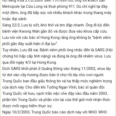
họ hàng trưa 21/2/2003. Đến 17h hôm đó, ông tới khách sạn
Metropole tại Cửu Long và thuê phòng 911. Dù chỉ nghỉ lại đây
một đêm, ông đã tiếp xúc với nhiều khách khác trong thang máy
hoặc đại sảnh.
Sáng 22/2, Lưu bị sốt, khó thở và tim đập nhanh. Ông đi bộ đến
bệnh viện Kwong Wah gần đó và được đưa vào khoa cấp cứu.
Lưu nói với các bác sĩ Hong Kong rằng ông không bị “bệnh viêm
phổi gần đây xuất hiện ở đại lục”.
Tuy nhiên, Lưu đã sai. Bệnh viêm phổi ông nhắc đến là SARS (Hội
chứng hô hấp cấp tính nặng) và đúng là ông đã nhiễm virus. Lưu
qua đời ngày 4/3 tại Hong Kong.
Dịch SARS khởi phát ở Quảng Đông vào tháng 11/2002, virus lây
từ dơi vào cầy hương được bán ở chợ rồi lây cho con người.
Trung Quốc ban đầu giấu thông tin và hạ thấp mức nghiêm trọng
của dịch này. Cho đến khi Tưởng Ngạn Vĩnh, bác sĩ quân đội
Trung Quốc về hưu, vạch trần việc che đậy vào đầu năm 2003,
phần lớn Trung Quốc và phần còn lại của thế giới mới nhận thức
được mối nguy hiểm thực sự.
Ngày 10/2/2003, Trung Quốc báo cáo dịch này với WHO. WHO