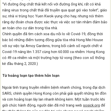
“Vì đường ống chất thải kết nối với đường ống khí, rất có khả
năng virus trong chất thải đã truyền qua quạt gió vào toilet”, giáo
sư, nhà vi trùng học Yuen Kwok-yung cho hay, nhưng nói thêm
rằng dự đoán chưa được xác thực và việc sơ tán nhằm đảm bảo
an toàn cho cư dân trong tòa nhà.
Chính quyền đã tìm cách xoa dịu nỗi lo về Covid-19, đồng thời
bác bỏ những điểm tương đồng giữa tòa nhà Hong Mei House
với sự việc tại Amoy Gardens, trong bối cảnh số người chết vì
Covid-19 nâng lên 1.357 cùng hơn 60.000 ca nhiễm. Hong Kong
có 49 ca nhiễm và một trường hợp tử vong (theo con số thống
kê đầu tháng 2, 2020.)
Từ hoảng loạn tạo thêm hỗn loạn
Ngoài tình trạng truyền nhiễm bệnh nhanh chóng, trong đại dịch
SARS, chính quyền Hong Kong còn phải giải quyết những tin đồn
và cơn hoảng loạn lây lan nhanh không kém. Một tuần trước khi
giới chức hành động, người dân đã mở trang web
sosick.org
để