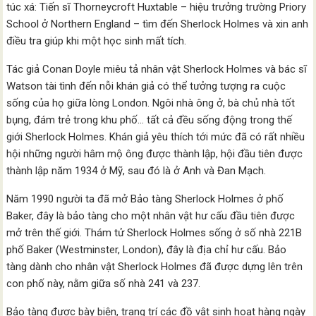
túc xá: Tiến sĩ Thorneycroft Huxtable – hiệu trưởng trường Priory
School ở Northern England – tìm đến Sherlock Holmes và xin anh
điều tra giúp khi một học sinh mất tích.
Tác giả Conan Doyle miêu tả nhân vật Sherlock Holmes và bác sĩ
Watson tài tình đến nỗi khán giả có thể tưởng tượng ra cuộc
sống của họ giữa lòng London. Ngôi nhà ông ở, bà chủ nhà tốt
bụng, đám trẻ trong khu phố… tất cả đều sống động trong thế
giới Sherlock Holmes. Khán giả yêu thích tới mức đã có rất nhiều
hội những người hâm mộ ông được thành lập, hội đầu tiên được
thành lập năm 1934 ở Mỹ, sau đó là ở Anh và Đan Mạch.
Năm 1990 người ta đã mở Bảo tàng Sherlock Holmes ở phố
Baker, đây là bảo tàng cho một nhân vật hư cấu đầu tiên được
mở trên thế giới. Thám tử Sherlock Holmes sống ở số nhà 221B
phố Baker (Westminster, London), đây là địa chỉ hư cấu. Bảo
tàng dành cho nhân vật Sherlock Holmes đã được dựng lên trên
con phố này, nằm giữa số nhà 241 và 237.
Bảo tàng được bày biện, trang trí các đồ vật sinh hoạt hàng ngày