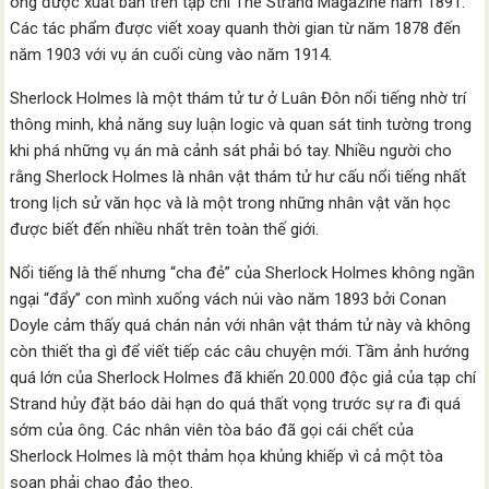
ông được xuất bản trên tạp chí The Strand Magazine năm 1891.
Các tác phẩm được viết xoay quanh thời gian từ năm 1878 đến
năm 1903 với vụ án cuối cùng vào năm 1914.
Sherlock Holmes là một thám tử tư ở Luân Đôn nổi tiếng nhờ trí
thông minh, khả năng suy luận logic và quan sát tinh tường trong
khi phá những vụ án mà cảnh sát phải bó tay. Nhiều người cho
rằng Sherlock Holmes là nhân vật thám tử hư cấu nổi tiếng nhất
trong lịch sử văn học và là một trong những nhân vật văn học
được biết đến nhiều nhất trên toàn thế giới.
Nổi tiếng là thế nhưng “cha đẻ” của Sherlock Holmes không ngần
ngại “đẩy” con mình xuống vách núi vào năm 1893 bởi Conan
Doyle cảm thấy quá chán nản với nhân vật thám tử này và không
còn thiết tha gì để viết tiếp các câu chuyện mới. Tầm ảnh hướng
quá lớn của Sherlock Holmes đã khiến 20.000 độc giả của tạp chí
Strand hủy đặt báo dài hạn do quá thất vọng trước sự ra đi quá
sớm của ông. Các nhân viên tòa báo đã gọi cái chết của
Sherlock Holmes là một thảm họa khủng khiếp vì cả một tòa
soạn phải chao đảo theo.