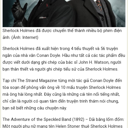
Sherlock Holmes đã được chuyển thể thành nhiều bộ phim điện
ảnh. (Ảnh: Internet)
Sherlock Holmes đã xuất hiện trong 4 tiểu thuyết và 56 truyện
ngắn của nhà văn Conan Doyle. Hầu như tất cả các tác phẩm đều
được viết dưới dạng ghi chép của bác sĩ John H. Watson, người
bạn thân thiết và người ghi chép tiểu sử của Sherlock Holmes.
Tạp chí The Strand Magazine từng mời tác giả Conan Doyle đến
tòa soạn để phỏng vấn ông về 10 mẩu truyện Sherlock Holmes
mà ông hài lòng nhất. Đây cũng là những cái tên nổi tiếng nhất,
chỉ cần là người có quan tâm đến truyện trinh thám nói chung,
bạn sẽ biết những câu chuyện này.
The Adventure of the Speckled Band (1892) – Dải băng lốm đốm:
Một người phụ nữ mang tên Helen Stoner thuê Sherlock Holmes