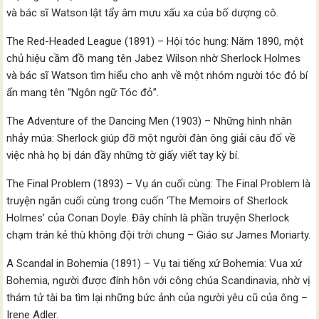
và bác sĩ Watson lật tẩy âm mưu xấu xa của bố dượng cô.
The Red-Headed League (1891) – Hội tóc hung: Năm 1890, một
chủ hiệu cầm đồ mang tên Jabez Wilson nhờ Sherlock Holmes
và bác sĩ Watson tìm hiểu cho anh về một nhóm người tóc đỏ bí
ẩn mang tên “Ngôn ngữ Tóc đỏ”.
The Adventure of the Dancing Men (1903) – Những hình nhân
nhảy múa: Sherlock giúp đỡ một người đàn ông giải câu đố về
việc nhà họ bị dán đầy những tờ giấy viết tay kỳ bí.
The Final Problem (1893) – Vụ án cuối cùng: The Final Problem là
truyện ngắn cuối cùng trong cuốn ‘The Memoirs of Sherlock
Holmes’ của Conan Doyle. Đây chính là phần truyện Sherlock
chạm trán kẻ thù không đội trời chung – Giáo sư James Moriarty.
A Scandal in Bohemia (1891) – Vụ tai tiếng xứ Bohemia: Vua xứ
Bohemia, người được đính hôn với công chúa Scandinavia, nhờ vị
thám tử tài ba tìm lại những bức ảnh của người yêu cũ của ông –
Irene Adler.