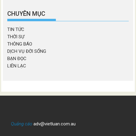
chương
mục
CHUYÊN MỤC
TIN TỨC
THỜI SỰ
THÔNG BÁO
DỊCH VỤ ĐỜI SỐNG
BẠN ĐỌC
LIÊN LẠC
Quảng cáo
adv@vietluan.com.au