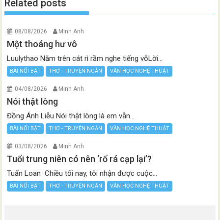
Related posts
08/08/2026
Minh Anh
Một thoáng hư vô
Luulythao Nằm trên cát rì rầm nghe tiếng vỗLời...
BÀI NỔI BẬT
THƠ - TRUYỆN NGẮN
VĂN HỌC NGHỆ THUẬT
04/08/2026
Minh Anh
Nói thật lòng
Đồng Ánh Liễu Nói thật lòng là em vẫn...
BÀI NỔI BẬT
THƠ - TRUYỆN NGẮN
VĂN HỌC NGHỆ THUẬT
03/08/2026
Minh Anh
Tuổi trung niên có nên ‘rổ rá cạp lại’?
Tuấn Loan Chiều tối nay, tôi nhận được cuộc...
BÀI NỔI BẬT
THƠ - TRUYỆN NGẮN
VĂN HỌC NGHỆ THUẬT