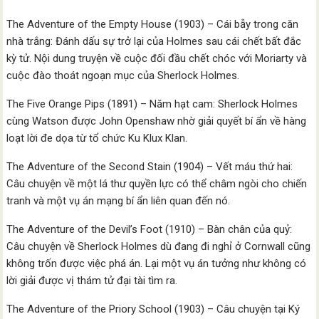
The Adventure of the Empty House (1903) – Cái bẫy trong căn
nhà trắng: Đánh dấu sự trở lại của Holmes sau cái chết bất đắc
kỳ tử. Nội dung truyện về cuộc đối đầu chết chóc với Moriarty và
cuộc đào thoát ngoạn mục của Sherlock Holmes.
The Five Orange Pips (1891) – Năm hạt cam: Sherlock Holmes
cùng Watson được John Openshaw nhờ giải quyết bí ẩn về hàng
loạt lời đe dọa từ tổ chức Ku Klux Klan.
The Adventure of the Second Stain (1904) – Vết máu thứ hai:
Câu chuyện về một lá thư quyền lực có thể châm ngòi cho chiến
tranh và một vụ án mạng bí ẩn liên quan đến nó.
The Adventure of the Devil’s Foot (1910) – Bàn chân của quỷ:
Câu chuyện về Sherlock Holmes dù đang đi nghỉ ở Cornwall cũng
không trốn được việc phá án. Lại một vụ án tưởng như không có
lời giải được vị thám tử đại tài tìm ra.
The Adventure of the Priory School (1903) – Câu chuyện tại Ký