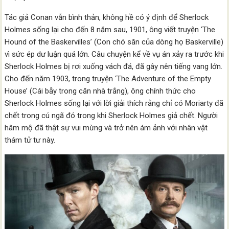
Tác giả Conan vẫn bình thản, không hề có ý định để Sherlock
Holmes sống lại cho đến 8 năm sau, 1901, ông viết truyện ‘The
Hound of the Baskervilles’ (Con chó săn của dòng họ Baskerville)
vì sức ép dư luận quá lớn. Câu chuyện kể về vụ án xảy ra trước khi
Sherlock Holmes bị rơi xuống vách đá, đã gây nên tiếng vang lớn.
Cho đến năm 1903, trong truyện ‘The Adventure of the Empty
House’ (Cái bẫy trong căn nhà trắng), ông chính thức cho
Sherlock Holmes sống lại với lời giải thích rằng chỉ có Moriarty đã
chết trong cú ngã đó trong khi Sherlock Holmes giả chết. Người
hâm mộ đã thật sự vui mừng và trở nên ám ảnh với nhân vật
thám tử tư này.